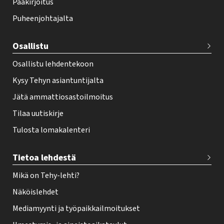
Pääkirjoitus
o
Puheenjohtajalta
t
e
Osallistu
r
Osallistu lehdentekoon
Kysy Tehyn asiantuntijalta
Jätä ammattiosastoilmoitus
Tilaa uutiskirje
Tulosta lomakalenteri
Tietoa lehdestä
Mikä on Tehy-lehti?
Näköislehdet
Mediamyynti ja työpaikkailmoitukset