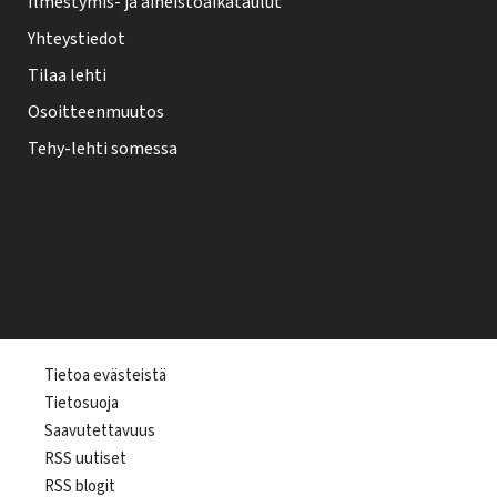
Ilmestymis- ja aineistoaikataulut
Yhteystiedot
Tilaa lehti
Osoitteenmuutos
Tehy-lehti somessa
T
Tietoa evästeistä
Tietosuoja
e
Saavutettavuus
h
RSS uutiset
y
RSS blogit