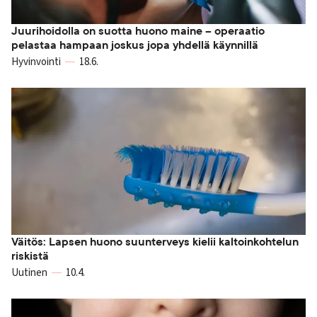
Juurihoidolla on suotta huono maine – operaatio
pelastaa hampaan joskus jopa yhdellä käynnillä
Hyvinvointi
18.6.
Väitös: Lapsen huono suunterveys kielii kaltoinkohtelun
riskistä
Uutinen
10.4.