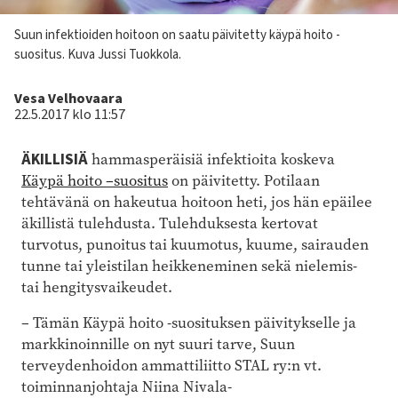
Kuvateksti
Suun infektioiden hoitoon on saatu päivitetty käypä hoito -
suositus. Kuva Jussi Tuokkola.
Kirjoittaja
Vesa Velhovaara
22.5.2017 klo 11:57
ÄKILLISIÄ
hammasperäisiä infektioita koskeva
Käypä hoito –suositus
on päivitetty. Potilaan
tehtävänä on hakeutua hoitoon heti, jos hän epäilee
äkillistä tulehdusta. Tulehduksesta kertovat
turvotus, punoitus tai kuumotus, kuume, sairauden
tunne tai yleistilan heikkeneminen sekä nielemis-
tai hengitysvaikeudet.
– Tämän Käypä hoito -suosituksen päivitykselle ja
markkinoinnille on nyt suuri tarve, Suun
terveydenhoidon ammattiliitto STAL ry:n vt.
toiminnanjohtaja Niina Nivala-