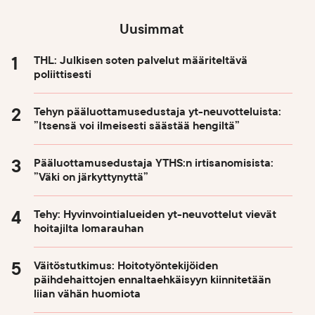
Uusimmat
THL: Julkisen soten palvelut määriteltävä
poliittisesti
Tehyn pääluottamusedustaja yt-neuvotteluista:
”Itsensä voi ilmeisesti säästää hengiltä”
Pääluottamusedustaja YTHS:n irtisanomisista:
”Väki on järkyttynyttä”
Tehy: Hyvinvointialueiden yt-neuvottelut vievät
hoitajilta lomarauhan
Väitöstutkimus: Hoitotyöntekijöiden
päihdehaittojen ennaltaehkäisyyn kiinnitetään
liian vähän huomiota