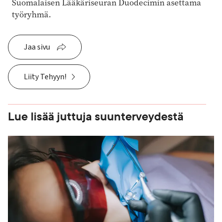
Suomalaisen Lääkäriseuran Duodecimin asettama
työryhmä.
Jaa sivu
Liity Tehyyn!
Lue lisää juttuja suunterveydestä