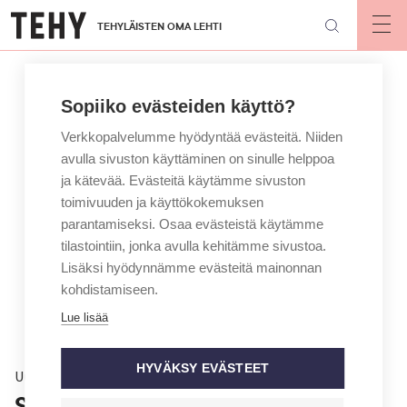
Hyppää
TEHYLÄISTEN OMA LEHTI
pääsisältöön
Op
mai
nav
Sopiiko evästeiden käyttö?
Verkkopalvelumme hyödyntää evästeitä. Niiden
avulla sivuston käyttäminen on sinulle helppoa
ja kätevää. Evästeitä käytämme sivuston
toimivuuden ja käyttökokemuksen
parantamiseksi. Osaa evästeistä käytämme
tilastointiin, jonka avulla kehitämme sivustoa.
Lisäksi hyödynnämme evästeitä mainonnan
kohdistamiseen.
Lue lisää
HYVÄKSY EVÄSTEET
Uutinen
Suun äkillinen infektio vaatii