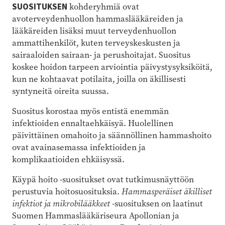
SUOSITUKSEN
kohderyhmiä ovat
avoterveydenhuollon hammaslääkäreiden ja
lääkäreiden lisäksi muut terveydenhuollon
ammattihenkilöt, kuten terveyskeskusten ja
sairaaloiden sairaan- ja perushoitajat. Suositus
koskee hoidon tarpeen arviointia päivystysyksiköitä,
kun ne kohtaavat potilaita, joilla on äkillisesti
syntyneitä oireita suussa.
Suositus korostaa myös entistä enemmän
infektioiden ennaltaehkäisyä. Huolellinen
päivittäinen omahoito ja säännöllinen hammashoito
ovat avainasemassa infektioiden ja
komplikaatioiden ehkäisyssä.
Käypä hoito -suositukset ovat tutkimusnäyttöön
perustuvia hoitosuosituksia.
Hammasperäiset äkilliset
infektiot ja mikrobilääkkeet
-suosituksen on laatinut
Suomen Hammaslääkäriseura Apollonian ja