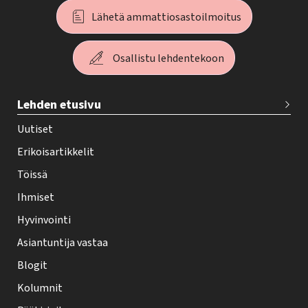
Lähetä ammattiosastoilmoitus
Osallistu lehdentekoon
T
Lehden etusivu
e
h
Uutiset
y
Erikoisartikkelit
-
Töissä
l
Ihmiset
e
Hyvinvointi
h
Asiantuntija vastaa
t
i
Blogit
f
Kolumnit
o