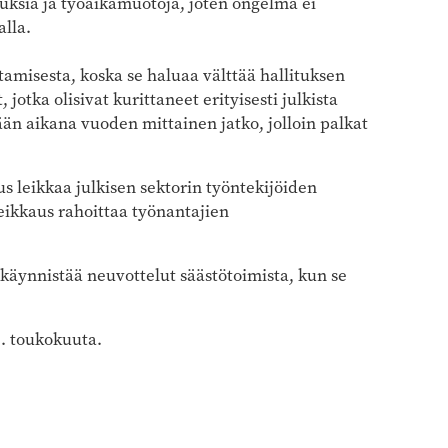
uksia ja työaikamuotoja, joten ongelma ei
alla.
amisesta, koska se haluaa välttää hallituksen
jotka olisivat kurittaneet erityisesti julkista
än aikana vuoden ­mittainen jatko, jolloin palkat
s leikkaa julkisen sektorin työntekijöiden
ikkaus rahoittaa työnantajien
käynnistää neuvottelut säästötoimista, kun se
31. toukokuuta.