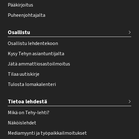
o
Pääkirjoitus
o
Puheenjohtajalta
t
e
Osallistu
r
Osallistu lehdentekoon
Kysy Tehyn asiantuntijalta
Jätä ammattiosastoilmoitus
Tilaa uutiskirje
Tulosta lomakalenteri
Tietoa lehdestä
Mikä on Tehy-lehti?
Näköislehdet
Mediamyynti ja työpaikkailmoitukset