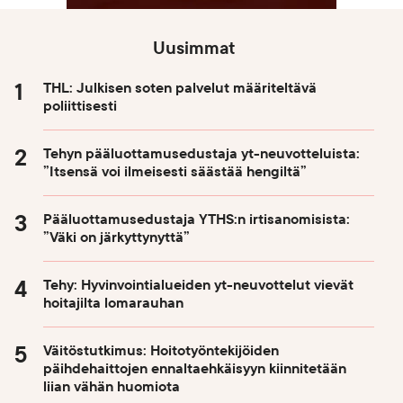
Uusimmat
THL: Julkisen soten palvelut määriteltävä
poliittisesti
Tehyn pääluottamusedustaja yt-neuvotteluista:
”Itsensä voi ilmeisesti säästää hengiltä”
Pääluottamusedustaja YTHS:n irtisanomisista:
”Väki on järkyttynyttä”
Tehy: Hyvinvointialueiden yt-neuvottelut vievät
hoitajilta lomarauhan
Väitöstutkimus: Hoitotyöntekijöiden
päihdehaittojen ennaltaehkäisyyn kiinnitetään
liian vähän huomiota