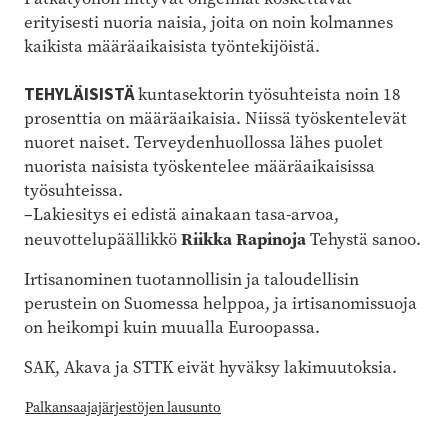
erityisesti nuoria naisia, joita on noin kolmannes
kaikista määräaikaisista työntekijöistä.
TEHYLÄISISTÄ
kuntasektorin työsuhteista noin 18
prosenttia on määräaikaisia. Niissä työskentelevät
nuoret naiset. Terveydenhuollossa lähes puolet
nuorista naisista työskentelee määräaikaisissa
työsuhteissa.
–Lakiesitys ei edistä ainakaan tasa-arvoa,
Riikka Rapinoja
neuvottelupäällikkö
Tehystä sanoo.
Irtisanominen tuotannollisin ja taloudellisin
perustein on Suomessa helppoa, ja irtisanomissuoja
on heikompi kuin muualla Euroopassa.
SAK, Akava ja STTK eivät hyväksy lakimuutoksia.
Palkansaajajärjestöjen lausunto