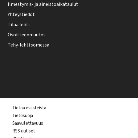
Ilmestymis- ja aineistoaikataulut
Yhteystiedot
Tilaa lehti
Osoitteenmuutos
Tehy-lehti somessa
T
Tietoa evästeistä
Tietosuoja
e
Saavutettavuus
h
RSS uutiset
y