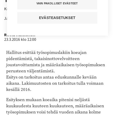
VAIN PAKOLLISET EVÄSTEET
Kuuntele juttu
Jaa sivu
EVÄSTEASETUKSET
Kirjoittaja
Riitta Hankonen
23.3.2016 klo 12:00
Hallitus esittää työsopimuslakiin koeajan
pidentämistä, takaisinottovelvoitteen
joustavoittamista ja määräaikaisen työsopimuksen
perusteen väljentämistä.
Esitys on tarkoitus antaa eduskunnalle kevään
aikana. Lakimuutosten on tarkoitus tulla voimaan
kesällä 2016.
Esityksen mukaan koeaika pitenisi neljästä
kuukaudesta kuuteen kuukauteen, määräaikaisen
työsopimuksen voisi tehdä vuoden aikana kolme