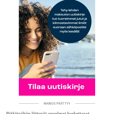
MAINOS PÄÄTTYY
Pätkätyöhön liittyvät ongelmat koskettavat