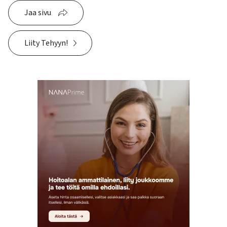
Jaa sivu
Liity Tehyyn!