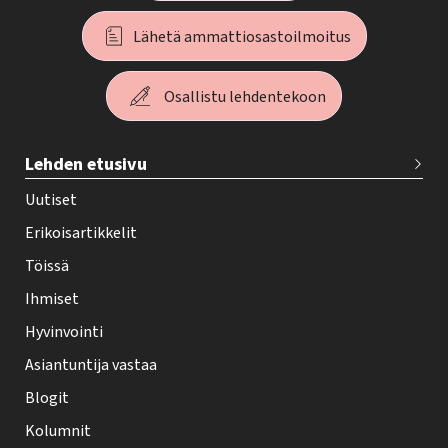
Lähetä ammattiosastoilmoitus
Osallistu lehdentekoon
T
Lehden etusivu
e
h
Uutiset
y
Erikoisartikkelit
-
Töissä
l
Ihmiset
e
Hyvinvointi
h
Asiantuntija vastaa
t
i
Blogit
f
Kolumnit