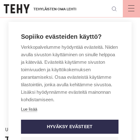
Hyppää
TEHYLÄISTEN OMA LEHTI
pääsisältöön
Op
mai
nav
Sopiiko evästeiden käyttö?
Verkkopalvelumme hyödyntää evästeitä. Niiden
avulla sivuston käyttäminen on sinulle helppoa
ja kätevää. Evästeitä käytämme sivuston
toimivuuden ja käyttökokemuksen
parantamiseksi. Osaa evästeistä käytämme
tilastointiin, jonka avulla kehitämme sivustoa.
Lisäksi hyödynnämme evästeitä mainonnan
kohdistamiseen.
Lue lisää
HYVÄKSY EVÄSTEET
Uutinen
Työsuhdeturva heikkenee kesällä