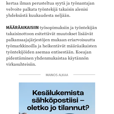
kertaa ilman perusteltua syytä ja työnantajan
velvoite palkata työntekijä takaisin alenisi
yhdeksästä kuukaudesta neljään.
MÄÄRÄAIKAISIIN
työsopimuksiin ja työntekijän
takaisinottoon esitettävät muutokset lisäävät
palkansaajajärjestöjen mukaan eriarvoisuutta
työmarkkinoilla ja heikentävät määräaikaisten
työntekijöiden asemaa entisestään. Koeajan
pidentäminen yhdenmukaistaa käytännön
virkasuhteisiin.
MAINOS ALKAA