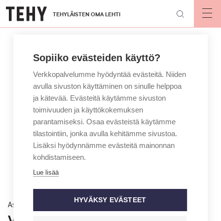
Hyppää
TEHYLÄISTEN OMA LEHTI
pääsisältöön
Op
mai
nav
Sopiiko evästeiden käyttö?
Verkkopalvelumme hyödyntää evästeitä. Niiden
avulla sivuston käyttäminen on sinulle helppoa
ja kätevää. Evästeitä käytämme sivuston
toimivuuden ja käyttökokemuksen
parantamiseksi. Osaa evästeistä käytämme
tilastointiin, jonka avulla kehitämme sivustoa.
Lisäksi hyödynnämme evästeitä mainonnan
kohdistamiseen.
Lue lisää
HYVÄKSY EVÄSTEET
Asiantuntija vastaa
Voinko käydä lukemassa