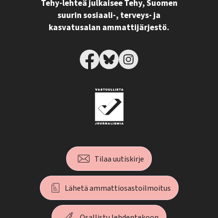
Tehy-lehteä julkaisee Tehy, Suomen
suurin sosiaali-, terveys- ja
kasvatusalan ammattijärjestö.
Tilaa uutiskirje
Lähetä ammattiosastoilmoitus
Osallistu lehdentekoon