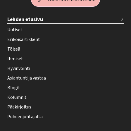
T
Lehden etusivu
e
h
Uutiset
y
Erikoisartikkelit
-
Töissä
l
Ihmiset
e
Hyvinvointi
h
Asiantuntija vastaa
t
i
Blogit
f
Kolumnit
o
Pääkirjoitus
o
Puheenjohtajalta
t
e