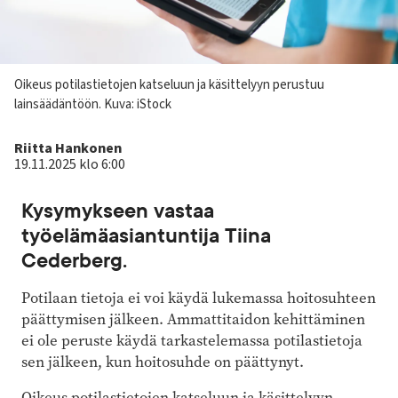
Kuvateksti
Oikeus potilastietojen katseluun ja käsittelyyn perustuu
lainsäädäntöön.
Kuva: iStock
Kirjoittaja
Riitta Hankonen
19.11.2025 klo 6:00
Kysymykseen vastaa
työelämäasiantuntija Tiina
Cederberg.
Potilaan tietoja ei voi käydä lukemassa hoitosuhteen
päättymisen jälkeen. ­Ammattitaidon kehittäminen
ei ole peruste käydä tarkastelemassa potilastietoja
sen jälkeen, kun hoitosuhde on päättynyt.
Oikeus potilastietojen katseluun ja käsittelyyn