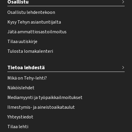
Osallistu
r
Osallistu lehdentekoon
Kysy Tehyn asiantuntijalta
Jätä ammattiosastoilmoitus
Tilaa uutiskirje
Tulosta lomakalenteri
Tietoa lehdestä
Mikä on Tehy-lehti?
Näköislehdet
Mediamyynti ja työpaikkailmoitukset
Ilmestymis- ja aineistoaikataulut
Yhteystiedot
Tilaa lehti