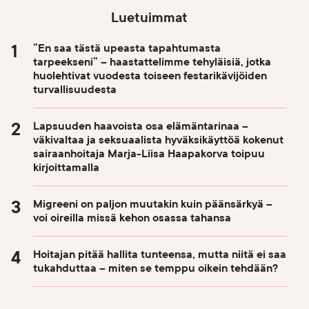
Luetuimmat
”En saa tästä upeasta tapahtumasta
tarpeekseni” – haastattelimme tehyläisiä, jotka
huolehtivat vuodesta toiseen festarikävijöiden
turvallisuudesta
Lapsuuden haavoista osa elämäntarinaa –
väkivaltaa ja seksuaalista hyväksikäyttöä kokenut
sairaanhoitaja Marja-Liisa Haapakorva toipuu
kirjoittamalla
Migreeni on paljon muutakin kuin päänsärkyä –
voi oireilla missä kehon osassa tahansa
Hoitajan pitää hallita tunteensa, mutta niitä ei saa
tukahduttaa – miten se temppu oikein tehdään?