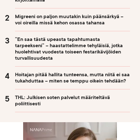
Migreeni on paljon muutakin kuin päänsärkyä –
voi oireilla missä kehon osassa tahansa
”En saa tästä upeasta tapahtumasta
tarpeekseni” – haastattelimme tehyläisiä, jotka
huolehtivat vuodesta toiseen festarikävijöiden
turvallisuudesta
Hoitajan pitää hallita tunteensa, mutta niitä ei saa
tukahduttaa – miten se temppu oikein tehdään?
THL: Julkisen soten palvelut määriteltävä
poliittisesti