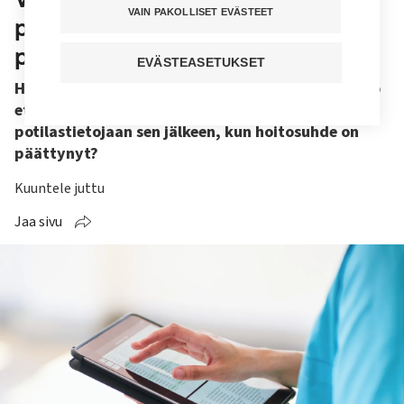
VAIN PAKOLLISET EVÄSTEET
potilastietoja, kun hoitosuhde on
päättynyt?
EVÄSTEASETUKSET
Haluaisin tietää, miten kohtaamani potilaan hoito
etenee. Voinko käydä lukemassa hänen
potilastietojaan sen jälkeen, kun hoitosuhde on
päättynyt?
Kuuntele juttu
Jaa sivu