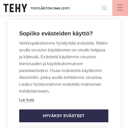
Hyppää
TEHYLÄISTEN OMA LEHTI
pääsisältöön
Op
mai
nav
Sopiiko evästeiden käyttö?
Verkkopalvelumme hyödyntää evästeitä. Niiden
avulla sivuston käyttäminen on sinulle helppoa
ja kätevää. Evästeitä käytämme sivuston
toimivuuden ja käyttökokemuksen
parantamiseksi. Osaa evästeistä käytämme
tilastointiin, jonka avulla kehitämme sivustoa.
Lisäksi hyödynnämme evästeitä mainonnan
kohdistamiseen.
Lue lisää
HYVÄKSY EVÄSTEET
Hoitajan arvostus osoitetaan