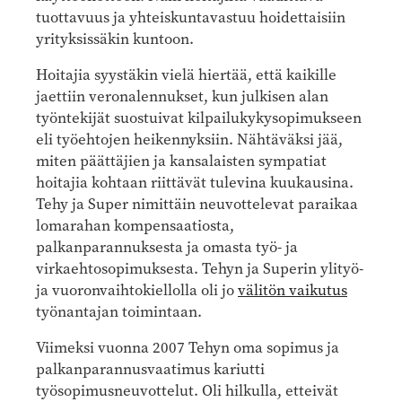
tuottavuus ja yhteiskuntavastuu hoidettaisiin
yrityksissäkin kuntoon.
Hoitajia syystäkin vielä hiertää, että kaikille
jaettiin veronalennukset, kun julkisen alan
työntekijät suostuivat kilpailukykysopimukseen
eli työehtojen heikennyksiin. Nähtäväksi jää,
miten päättäjien ja kansalaisten sympatiat
hoitajia kohtaan riittävät tulevina kuukausina.
Tehy ja Super nimittäin neuvottelevat paraikaa
lomarahan kompensaatiosta,
palkanparannuksesta ja omasta työ- ja
virkaehtosopimuksesta. Tehyn ja Superin ylityö-
ja vuoronvaihtokiellolla oli jo
välitön vaikutus
työnantajan toimintaan.
Viimeksi vuonna 2007 Tehyn oma sopimus ja
palkanparannusvaatimus kariutti
työsopimusneuvottelut. Oli hilkulla, etteivät