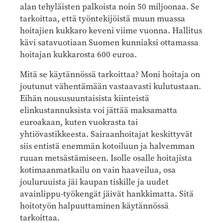
alan tehyläisten palkoista noin 50 miljoonaa. Se
tarkoittaa, että työntekijöistä muun muassa
hoitajien kukkaro keveni viime vuonna. Hallitus
kävi satavuotiaan Suomen kunniaksi ottamassa
hoitajan kukkarosta 600 euroa.
Mitä se käytännössä tarkoittaa? Moni hoitaja on
joutunut vähentämään vastaavasti kulutustaan.
Eihän noususuuntaisista kiinteistä
elinkustannuksista voi jättää maksamatta
euroakaan, kuten vuokrasta tai
yhtiövastikkeesta. Sairaanhoitajat keskittyvät
siis entistä enemmän kotoiluun ja halvemman
ruuan metsästämiseen. Isolle osalle hoitajista
kotimaanmatkailu on vain haaveilua, osa
jouluruuista jäi kaupan tiskille ja uudet
avainlippu-työkengät jäivät hankkimatta. Sitä
hoitotyön halpuuttaminen käytännössä
tarkoittaa.