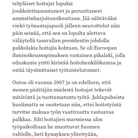
tehyläiset hoitajat lopuksi
joukkoirtisanoutuneet ja peruuttaneet
ammatinharjoitusoikeuttaan. Jää nähtäväksi
viekö työnantajapuoli jälleen neuvottelut niin
päin seinää, että sen on lopulta alettava
väläytellä tasavallan presidentin johdolla
pakkolakia hoitajia kohtaan. Se oli Euroopan
ihmisoikeussopimuksen vastainen pikalaki, jolla
eduskunta yritti kiristää hoitohenkilökuntaa ja
estää täysimittaiset työtaistelutoimet.
Outoa oli vuonna 2007 ja on edelleen, että
monen päättäjän mielestä hoitajat tekevät
mitätöntä ja tuottamatonta työtä. Juhlapuheista
huolimatta se osoitetaan niin, ettei hoitotyöstä
tarvitse maksaa työn vaativuutta vastaavaa
palkkaa. Silti hoitajien marssiessa ulos
työpaikoiltaan he muuttuvat Suomen
valtiolle, heti kynnyksen ylitettyään,