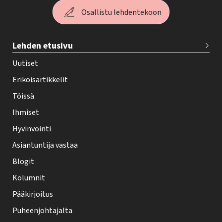
Osallistu lehdentekoon
T
Lehden etusivu
e
h
Uutiset
y
Erikoisartikkelit
-
Töissä
l
Ihmiset
e
Hyvinvointi
h
Asiantuntija vastaa
t
i
Blogit
f
Kolumnit
o
Pääkirjoitus
o
Puheenjohtajalta
t