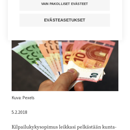
rahalla
VAIN PAKOLLISET EVÄSTEET
Kuuntele juttu
EVÄSTEASETUKSET
Jaa sivu
Kuvateksti
Kuva: Pexels
5.2.2018
Kilpailukykysopimus leikkasi pelkästään kunta-