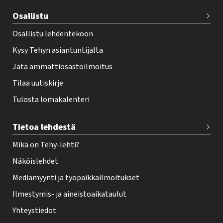
e
Osallistu
r
Osallistu lehdentekoon
Kysy Tehyn asiantuntijalta
Jätä ammattiosastoilmoitus
Tilaa uutiskirje
Tulosta lomakalenteri
Tietoa lehdestä
Mikä on Tehy-lehti?
Näköislehdet
Mediamyynti ja työpaikkailmoitukset
Ilmestymis- ja aineistoaikataulut
Yhteystiedot