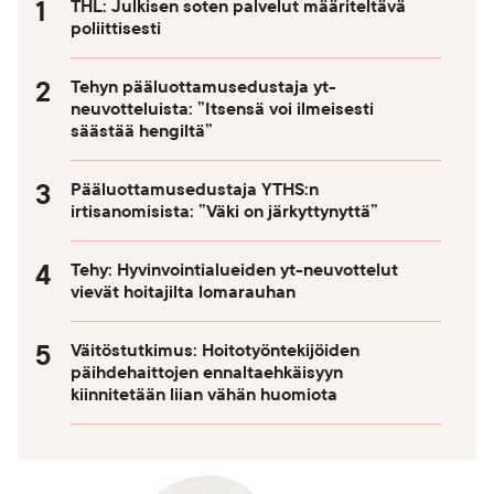
THL: Julkisen soten palvelut määriteltävä
poliittisesti
Tehyn pääluottamusedustaja yt-
neuvotteluista: ”Itsensä voi ilmeisesti
säästää hengiltä”
Pääluottamusedustaja YTHS:n
irtisanomisista: ”Väki on järkyttynyttä”
Tehy: Hyvinvointialueiden yt-neuvottelut
vievät hoitajilta lomarauhan
Väitöstutkimus: Hoitotyöntekijöiden
päihdehaittojen ennaltaehkäisyyn
kiinnitetään liian vähän huomiota