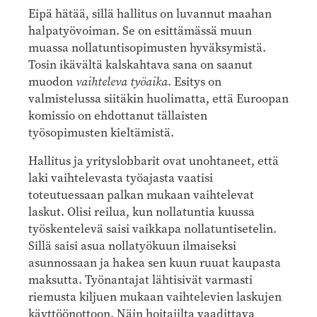
Eipä hätää, sillä hallitus on luvannut maahan
halpatyövoiman. Se on esittämässä muun
muassa nollatuntisopimusten hyväksymistä.
Tosin ikävältä kalskahtava sana on saanut
muodon
vaihteleva työaika
. Esitys on
valmistelussa siitäkin huolimatta, että Euroopan
komissio on ehdottanut tällaisten
työsopimusten kieltämistä.
Hallitus ja yrityslobbarit ovat unohtaneet, että
laki vaihtelevasta työajasta vaatisi
toteutuessaan palkan mukaan vaihtelevat
laskut. Olisi reilua, kun nollatuntia kuussa
työskentelevä saisi vaikkapa nollatuntisetelin.
Sillä saisi asua nollatyökuun ilmaiseksi
asunnossaan ja hakea sen kuun ruuat kaupasta
maksutta. Työnantajat lähtisivät varmasti
riemusta kiljuen mukaan vaihtelevien laskujen
käyttöönottoon. Näin hoitajilta vaadittava