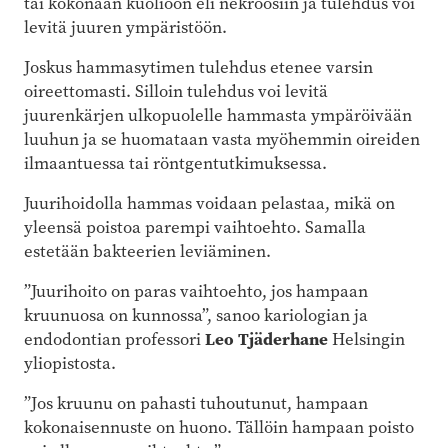
tai kokonaan kuolioon eli nekroosiin ja tulehdus voi
levitä juuren ympäristöön.
Joskus hammasytimen tulehdus etenee varsin
oireettomasti. Silloin tulehdus voi levitä
juurenkärjen ulkopuolelle hammasta ympäröivään
luuhun ja se huomataan vasta myöhemmin oireiden
ilmaantuessa tai röntgentutkimuksessa.
Juurihoidolla hammas voidaan pelastaa, mikä on
yleensä poistoa parempi vaihtoehto. Samalla
estetään bakteerien leviäminen.
”Juurihoito on paras vaihtoehto, jos hampaan
kruunuosa on kunnossa”, sanoo kariologian ja
endodontian professori
Leo Tjäderhane
Helsingin
yliopistosta.
”Jos kruunu on pahasti tuhoutunut, hampaan
kokonaisennuste on huono. Tällöin hampaan poisto