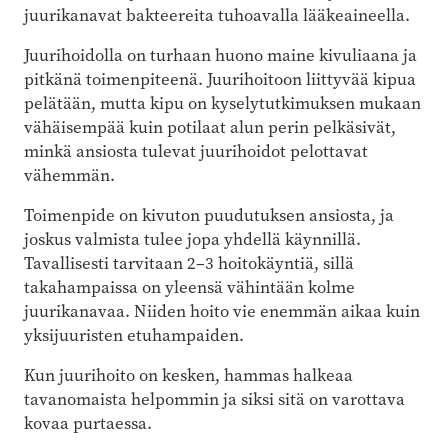
juurikanavat bakteereita tuhoavalla lääkeaineella.
Juurihoidolla on turhaan huono maine kivuliaana ja
pitkänä toimenpiteenä. Juurihoitoon liittyvää kipua
pelätään, mutta kipu on kyselytutkimuksen mukaan
vähäisempää kuin potilaat alun perin pelkäsivät,
minkä ansiosta tulevat juurihoidot pelottavat
vähemmän.
Toimenpide on kivuton puudutuksen ansiosta, ja
joskus valmista tulee jopa yhdellä käynnillä.
Tavallisesti tarvitaan 2–3 hoitokäyntiä, sillä
takahampaissa on yleensä vähintään kolme
juurikanavaa. Niiden hoito vie enemmän aikaa kuin
yksijuuristen etuhampaiden.
Kun juurihoito on kesken, hammas halkeaa
tavanomaista helpommin ja siksi sitä on varottava
kovaa purtaessa.