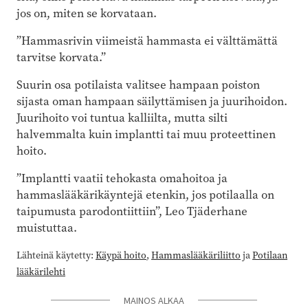
jos on, miten se korvataan.
”Hammasrivin viimeistä hammasta ei välttämättä
tarvitse korvata.”
Suurin osa potilaista valitsee hampaan poiston
sijasta oman hampaan säilyttämisen ja juurihoidon.
Juurihoito voi tuntua kalliilta, mutta silti
halvemmalta kuin implantti tai muu proteettinen
hoito.
”Implantti vaatii tehokasta omahoitoa ja
hammaslääkärikäyntejä etenkin, jos potilaalla on
taipumusta parodontiittiin”, Leo Tjäderhane
muistuttaa.
Lähteinä käytetty:
Käypä hoito
,
Hammaslääkäriliitto
ja
Potilaan
lääkärilehti
MAINOS ALKAA