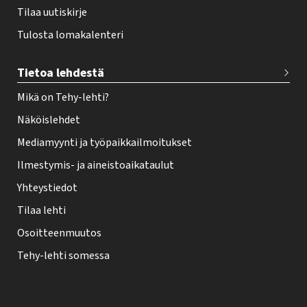
Tilaa uutiskirje
Tulosta lomakalenteri
Tietoa lehdestä
Mikä on Tehy-lehti?
Näköislehdet
Mediamyynti ja työpaikkailmoitukset
Ilmestymis- ja aineistoaikataulut
Yhteystiedot
Tilaa lehti
Osoitteenmuutos
Tehy-lehti somessa