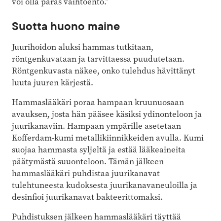
voi olla paras vaihtoehto.”
Suotta huono maine
Juurihoidon aluksi hammas tutkitaan,
röntgenkuvataan ja tarvittaessa puudutetaan.
Röntgenkuvasta näkee, onko tulehdus hävittänyt
luuta juuren kärjestä.
Hammaslääkäri poraa hampaan kruunuosaan
avauksen, josta hän pääsee käsiksi ydinonteloon ja
juurikanaviin. Hampaan ympärille asetetaan
Kofferdam-kumi metallikiinnikkeiden avulla. Kumi
suojaa hammasta syljeltä ja estää lääkeaineita
päätymästä suuonteloon. Tämän jälkeen
hammaslääkäri puhdistaa juurikanavat
tulehtuneesta kudoksesta juurikanavaneuloilla ja
desinfioi juurikanavat bakteerittomaksi.
Puhdistuksen jälkeen hammaslääkäri täyttää