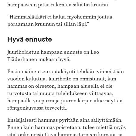
hampaaseen pitää rakentaa silta tai kruunu.
”Hammaslääkäri ei halua myöhemmin joutua
poraamaan kruunun tai sillan läpi.”
Hyvä ennuste
Juurihoidetun hampaan ennuste on Leo
Tjäderhanen mukaan hyvä.
Ensimmäinen seurantakäynti tehdään viimeistään
vuoden kuluttua. ­Juurihoito on onnistunut, kun
hammas on oireeton, hampaan alueella ei ole
turvotusta tai muuta tulehdukseen viittaavaa,
hampaalla voi purra ja juuren kärjen alue näyttää
röntgenkuvassa terveeltä.
Ensisijaisesti hammas pyritään aina säilyttämään.
Ennen kuin hammas poistetaan, tulee miettiä myös
sitä, onko poistettava hammas tarpeen korvata, ja