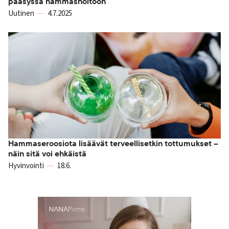
pääsyssä hammashoitoon
Uutinen
4.7.2025
Hammaseroosiota lisäävät terveellisetkin tottumukset –
näin sitä voi ehkäistä
Hyvinvointi
18.6.