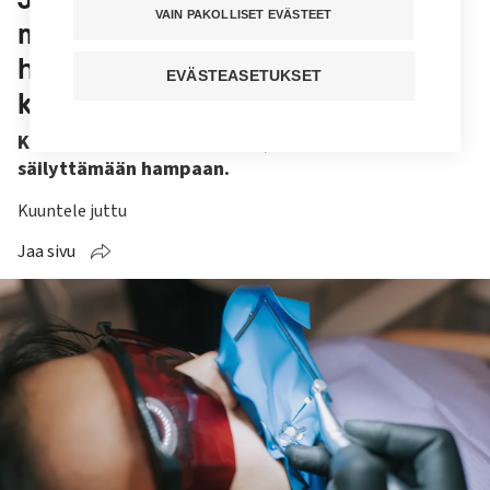
VAIN PAKOLLISET EVÄSTEET
maine – operaatio pelastaa
hampaan joskus jopa yhdellä
EVÄSTEASETUKSET
käynnillä
Kun hampaan ydin tulehtuu, juurihoito auttaa
säilyttämään hampaan.
Kuuntele juttu
Jaa sivu