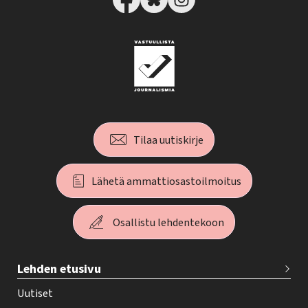
Tilaa uutiskirje
Lähetä ammattiosastoilmoitus
Osallistu lehdentekoon
T
Lehden etusivu
e
h
Uutiset