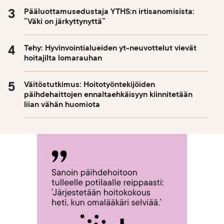
Pääluottamusedustaja YTHS:n irtisanomisista:
”Väki on järkyttynyttä”
Tehy: Hyvinvointialueiden yt-neuvottelut vievät
hoitajilta lomarauhan
Väitöstutkimus: Hoitotyöntekijöiden
päihdehaittojen ennaltaehkäisyyn kiinnitetään
liian vähän huomiota