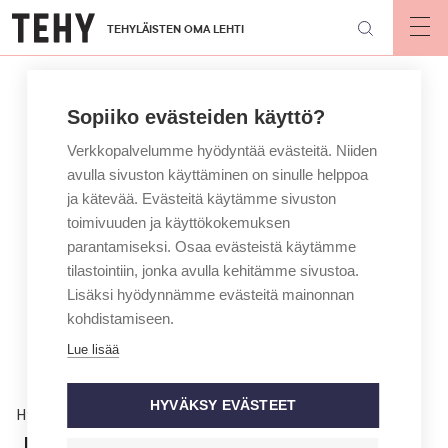
Hyppää
TEHYLÄISTEN OMA LEHTI
pääsisältöön
Op
mai
nav
Sopiiko evästeiden käyttö?
Verkkopalvelumme hyödyntää evästeitä. Niiden
avulla sivuston käyttäminen on sinulle helppoa
ja kätevää. Evästeitä käytämme sivuston
toimivuuden ja käyttökokemuksen
parantamiseksi. Osaa evästeistä käytämme
tilastointiin, jonka avulla kehitämme sivustoa.
Lisäksi hyödynnämme evästeitä mainonnan
kohdistamiseen.
Lue lisää
HYVÄKSY EVÄSTEET
Hyvinvointi
Juurihoidolla on suotta huono