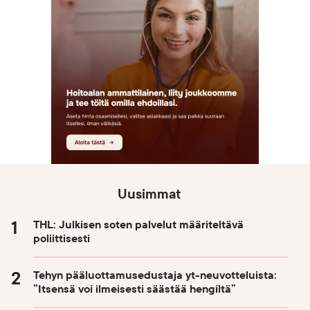
Uusimmat
THL: Julkisen soten palvelut määriteltävä
poliittisesti
Tehyn pääluottamusedustaja yt-neuvotteluista:
”Itsensä voi ilmeisesti säästää hengiltä”