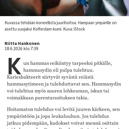
Kuvateksti
Kuvassa tehdään koneellista juurihoitoa. Hampaan ympärille on
asettu suojaksi Kofferdam-kumi.
Kuva: iStock
Kirjoittaja
Riitta Hankonen
18.6.2026 klo 7:39
K
un hammas
reikiintyy tarpeeksi pitkälle,
hammasydin eli pulpa tulehtuu.
Kariesbakteerit siirtyvät syvästä reiästä
hammasytimeen ja tulehduttavat sen. Hammasydin
voi tulehtua myös suuren lohkeaman, iskun tai
voimakkaan purentarasituksen takia.
Hoitamaton tulehdus voi levitä juuren kärkeen, sen
ympäristöön ja jopa leukaluuhun. Jos tulehdus
jatkuu pidempään, kudokset voivat mennä osittain