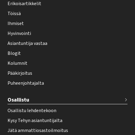
y
Erikoisartikkelit
-
Töissä
l
Ihmiset
e
Hyvinvointi
h
Asiantuntija vastaa
t
i
Blogit
f
Kolumnit
o
Pääkirjoitus
o
Puheenjohtajalta
t
e
Osallistu
r
Osallistu lehdentekoon
Kysy Tehyn asiantuntijalta
Jätä ammattiosastoilmoitus