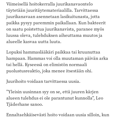
Viimeisellä hoitokerralla juurikanavaontelo
täytetään juuritäytemateriaalilla. Tarvittaessa
juurikanavaan asennetaan lasikuitunasta, jotta
paikka pysyy paremmin paikallaan. Kun bakteerit
on saatu poistettua juurikanavista, paranee myös
luussa oleva, tulehduksen aiheuttama muutos ja
alueelle kasvaa uutta luuta.
Lopuksi hammaslääkäri paikkaa tai kruunuttaa
hampaan. Hammas voi olla muutaman päivän arka
tai hellä. Kyseessä on elimistön normaali
puolustusreaktio, joka menee itsestään ohi.
Juurihoito voidaan tarvittaessa uusia.
”Yleisin uusinnan syy on se, että juuren kärjen
alueen tulehdus ei ole parantunut kunnolla”, Leo
Tjäderhane sanoo.
Ennaltaehkäisevästi hoito voidaan uusia silloin, kun