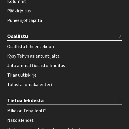
Kolumnit
o
Pääkirjoitus
o
Puheenjohtajalta
t
e
Osallistu
r
Osallistu lehdentekoon
Kysy Tehyn asiantuntijalta
Jätä ammattiosastoilmoitus
Tilaa uutiskirje
Tulosta lomakalenteri
Tietoa lehdestä
Mikä on Tehy-lehti?
Näköislehdet