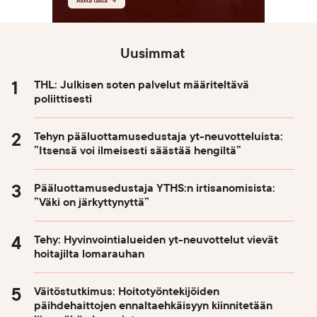
Uusimmat
THL: Julkisen soten palvelut määriteltävä
poliittisesti
Tehyn pääluottamusedustaja yt-neuvotteluista:
”Itsensä voi ilmeisesti säästää hengiltä”
Pääluottamusedustaja YTHS:n irtisanomisista:
”Väki on järkyttynyttä”
Tehy: Hyvinvointialueiden yt-neuvottelut vievät
hoitajilta lomarauhan
Väitöstutkimus: Hoitotyöntekijöiden
päihdehaittojen ennaltaehkäisyyn kiinnitetään