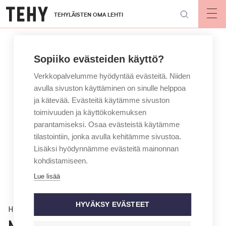
Hyppää
TEHYLÄISTEN OMA LEHTI
pääsisältöön
Op
mai
nav
Sopiiko evästeiden käyttö?
Verkkopalvelumme hyödyntää evästeitä. Niiden
avulla sivuston käyttäminen on sinulle helppoa
ja kätevää. Evästeitä käytämme sivuston
toimivuuden ja käyttökokemuksen
parantamiseksi. Osaa evästeistä käytämme
tilastointiin, jonka avulla kehitämme sivustoa.
Lisäksi hyödynnämme evästeitä mainonnan
kohdistamiseen.
Lue lisää
HYVÄKSY EVÄSTEET
Hyvinvointi
Muutoksen johtaminen vaatii