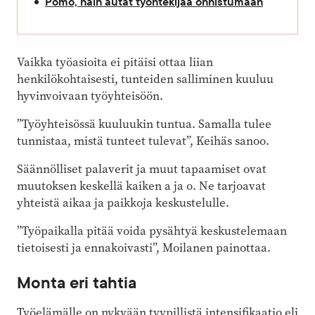
Pomo, näin autat työntekijää onnistumaan
Vaikka työasioita ei pitäisi ottaa liian
henkilökohtaisesti, tunteiden salliminen kuuluu
hyvinvoivaan työyhteisöön.
”Työyhteisössä kuuluukin tuntua. Samalla tulee
tunnistaa, mistä tunteet tulevat”, Keihäs sanoo.
Säännölliset palaverit ja muut tapaamiset ovat
muutoksen keskellä kaiken a ja o. Ne tarjoavat
yhteistä aikaa ja paikkoja keskustelulle.
”Työpaikalla pitää voida pysähtyä keskustelemaan
tietoisesti ja ennakoivasti”, Moilanen painottaa.
Monta eri tahtia
Työelämälle on nykyään tyypillistä intensifikaatio eli