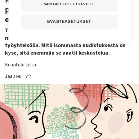
VAIN PAKOLLISET EVÄSTEET
paljon puhumista – näin
esihenkilön kannattaa toimia
EVÄSTEASETUKSET
Työasioita ei pidä ottaa liian henkilökohtaisesti,
mutta tunteiden salliminen kuuluu hyvinvoivaan
työyhteisöön. Mitä isommasta uudistuksesta on
kyse, sitä enemmän se vaatii keskustelua.
Kuuntele juttu
Jaa sivu