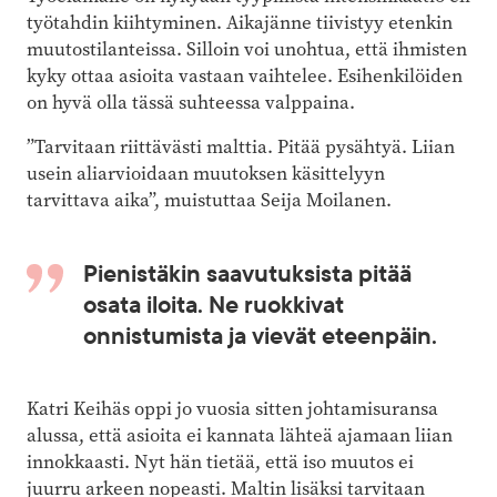
työtahdin kiihtyminen. Aikajänne tiivistyy etenkin
muutostilanteissa. Silloin voi unohtua, että ihmisten
kyky ottaa asioita vastaan vaihtelee. Esihenkilöiden
on hyvä olla tässä suhteessa valppaina.
”Tarvitaan riittävästi malttia. Pitää pysähtyä. Liian
usein aliarvioidaan muutoksen käsittelyyn
tarvittava aika”, muistuttaa Seija Moilanen.
Pienistäkin saavutuksista pitää
osata iloita. Ne ruokkivat
onnistumista ja vievät eteenpäin.
Katri Keihäs oppi jo vuosia sitten johtamisuransa
alussa, että asioita ei kannata lähteä ajamaan liian
innokkaasti. Nyt hän tietää, että iso muutos ei
juurru arkeen nopeasti. Maltin lisäksi tarvitaan