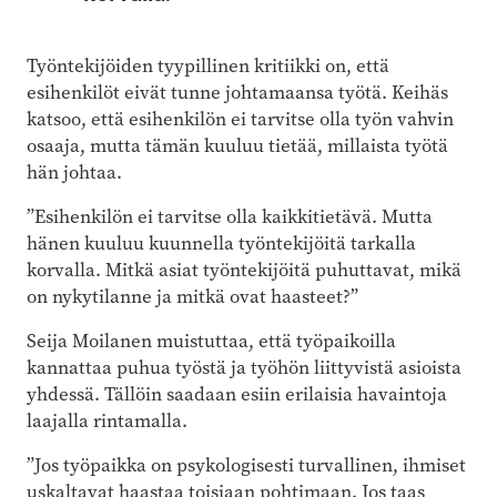
Työntekijöiden tyypillinen kritiikki on, että
esihenkilöt eivät tunne johtamaansa työtä. Keihäs
katsoo, että esihenkilön ei tarvitse olla työn vahvin
osaaja, mutta tämän kuuluu tietää, millaista työtä
hän johtaa.
”Esihenkilön ei tarvitse olla kaikkitietävä. Mutta
hänen kuuluu kuunnella työntekijöitä tarkalla
korvalla. Mitkä asiat työntekijöitä puhuttavat, mikä
on nykytilanne ja mitkä ovat haasteet?”
Seija Moilanen muistuttaa, että työpaikoilla
kannattaa puhua työstä ja työhön liittyvistä asioista
yhdessä. Tällöin saadaan esiin erilaisia havaintoja
laajalla rintamalla.
”Jos työpaikka on psykologisesti turvallinen, ihmiset
uskaltavat haastaa toisiaan pohtimaan. Jos taas