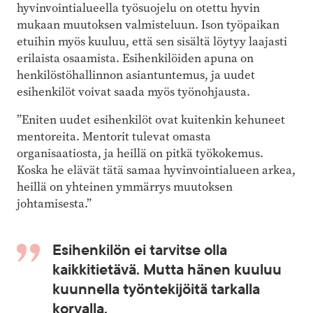
hyvinvointialueella työ­suojelu on otettu hyvin
mukaan muutoksen valmisteluun. Ison työpaikan
etuihin myös kuuluu, että sen sisältä löytyy laajasti
erilaista osaamista. Esihenkilöiden apuna on
henkilöstö­hallinnon asiantuntemus, ja uudet
esihenkilöt voivat saada myös työnohjausta.
”Eniten uudet esihenkilöt ovat kuitenkin kehuneet
mentoreita. Mentorit tulevat omasta
organisaatiosta, ja heillä on pitkä työkokemus.
Koska he elävät tätä samaa hyvinvointialueen arkea,
heillä on yhteinen ymmärrys muutoksen
johtamisesta.”
Esihenkilön ei tarvitse olla
kaikkitietävä. Mutta hänen kuuluu
kuunnella työntekijöitä tarkalla
korvalla.