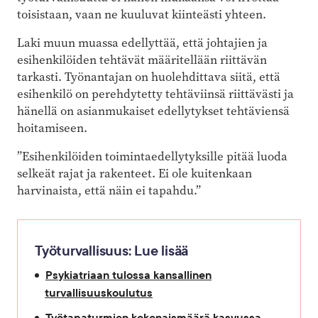
toisistaan, vaan ne kuuluvat kiinteästi yhteen.
Laki muun muassa edellyttää, että johtajien ja
esihenkilöiden tehtävät määritellään riittävän
tarkasti. Työnantajan on huolehdittava siitä, että
esihenkilö on perehdytetty tehtäviinsä riittävästi ja
hänellä on asianmukaiset edellytykset tehtäviensä
hoitamiseen.
”Esihenkilöiden toimintaedellytyksille pitää luoda
selkeät rajat ja rakenteet. Ei ole kuitenkaan
harvinaista, että näin ei tapahdu.”
Työturvallisuus: Lue lisää
Psykiatriaan tulossa kansallinen
turvallisuuskoulutus
Työtapaturmien kokonaismäärä kasvussa –