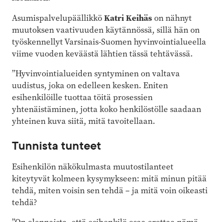
Katri Keihäs
Asumispalvelupäällikkö
on nähnyt
muutoksen vaativuuden käytännössä, sillä hän on
työskennellyt Varsinais-Suomen hyvinvointialueella
viime vuoden keväästä lähtien tässä tehtävässä.
”Hyvinvointialueiden syntyminen on valtava
uudistus, joka on edelleen kesken. Eniten
esihenkilöille tuottaa töitä prosessien
yhtenäistäminen, jotta koko henkilöstölle saadaan
yhteinen kuva siitä, mitä tavoitellaan.
Tunnista tunteet
Esihenkilön näkökulmasta muutostilanteet
kiteytyvät kolmeen kysymykseen: mitä minun pitää
tehdä, miten voisin sen tehdä – ja mitä voin oikeasti
tehdä?