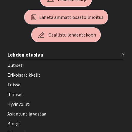
Lähetä ammattiosastoilmoitus
Osallistu lehdentekoon
T
Lehden etusivu
e
h
Uutiset
y
Erikoisartikkelit
-
Töissä
l
Ihmiset
e
Hyvinvointi
h
Asiantuntija vastaa
t
i
Blogit
f