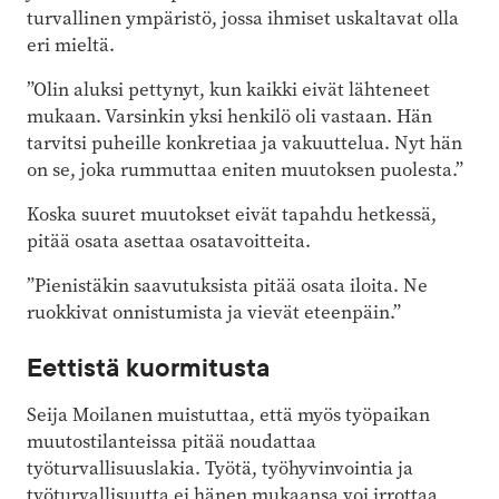
turvallinen ympäristö, jossa ihmiset uskaltavat olla
eri mieltä.
”Olin aluksi pettynyt, kun kaikki eivät lähteneet
mukaan. Varsinkin yksi henkilö oli vastaan. Hän
tarvitsi puheille konkretiaa ja vakuuttelua. Nyt hän
on se, joka rummuttaa eniten muutoksen puolesta.”
Koska suuret muutokset eivät tapahdu hetkessä,
pitää osata asettaa osatavoitteita.
”Pienistäkin saavutuksista pitää osata iloita. Ne
ruokkivat onnistumista ja vievät eteenpäin.”
Eettistä kuormitusta
Seija Moilanen muistuttaa, että myös työpaikan
muutostilanteissa pitää noudattaa
työturvallisuuslakia. Työtä, työhyvinvointia ja
työturvallisuutta ei hänen mukaansa voi irrottaa