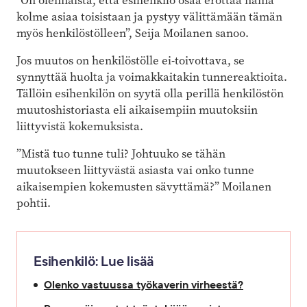
”On olennaista, että esihenkilö osaa erottaa nämä
kolme asiaa toisistaan ja pystyy välittämään tämän
myös henkilöstölleen”, Seija Moilanen sanoo.
Jos muutos on henkilöstölle ei-toivottava, se
synnyttää huolta ja voimakkaitakin tunnereaktioita.
Tällöin esihenkilön on syytä olla perillä henkilöstön
muutoshistoriasta eli aikaisempiin muutoksiin
liittyvistä kokemuksista.
”Mistä tuo tunne tuli? Johtuuko se tähän
muutokseen liittyvästä asiasta vai onko tunne
aikaisempien kokemusten sävyttämä?” Moilanen
pohtii.
Esihenkilö: Lue lisää
Olenko vastuussa työkaverin virheestä?