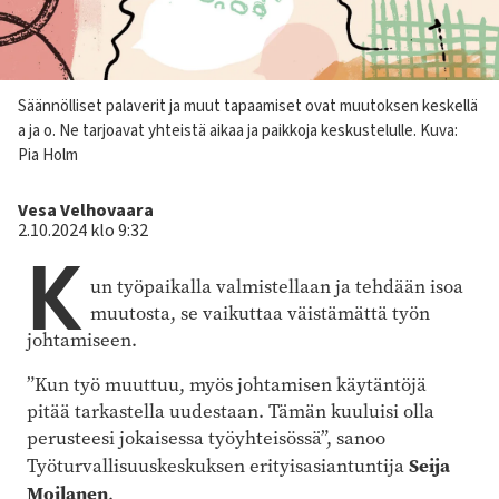
Kuvateksti
Säännölliset palaverit ja muut tapaamiset ovat muutoksen keskellä
a ja o. Ne tarjoavat yhteistä aikaa ja paikkoja keskustelulle.
Kuva:
Pia Holm
Kirjoittaja
Vesa Velhovaara
2.10.2024 klo 9:32
K
un työpaikalla valmistellaan ja tehdään isoa
muutosta, se vaikuttaa väistämättä työn
johtamiseen.
”Kun työ muuttuu, myös johtamisen käytäntöjä
pitää tarkastella uudestaan. Tämän kuuluisi olla
perusteesi jokaisessa työyhteisössä”, sanoo
Seija
Työturvallisuuskeskuksen erityisasiantuntija
Moilanen
.