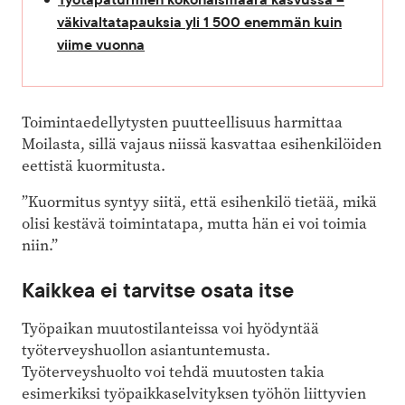
väkivaltatapauksia yli 1 500 enemmän kuin
viime vuonna
Toimintaedellytysten puutteellisuus harmittaa
Moilasta, sillä vajaus niissä kasvattaa esihenkilöiden
eettistä kuormitusta.
”Kuormitus syntyy siitä, että esihenkilö tietää, mikä
olisi kestävä toimintatapa, mutta hän ei voi toimia
niin.”
Kaikkea ei tarvitse osata itse
Työpaikan muutostilanteissa voi hyödyntää
työterveyshuollon asiantuntemusta.
Työterveyshuolto voi tehdä muutosten takia
esimerkiksi työpaikkaselvityksen työhön liittyvien