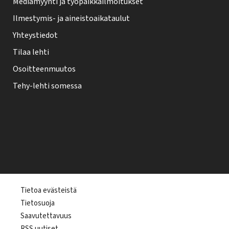
Mediamyynti ja työpaikkailmoitukset
Ilmestymis- ja aineistoaikataulut
Yhteystiedot
Tilaa lehti
Osoitteenmuutos
Tehy-lehti somessa
T
Tietoa evästeistä
Tietosuoja
e
Saavutettavuus
h
RSS uutiset