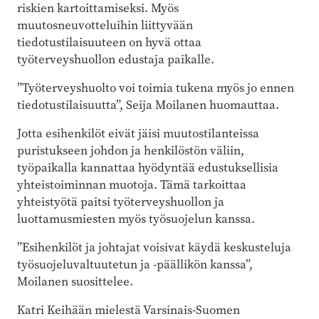
riskien kartoittamiseksi. Myös
muutosneuvotteluihin liittyvään
tiedotustilaisuuteen on hyvä ottaa
työterveyshuollon edustaja paikalle.
”Työterveyshuolto voi toimia tukena myös jo ennen
tiedotustilaisuutta”, Seija Moilanen huomauttaa.
Jotta esihenkilöt eivät jäisi muutostilanteissa
puristukseen johdon ja henkilöstön väliin,
työpaikalla kannattaa hyödyntää edustuksellisia
yhteistoiminnan muotoja. Tämä tarkoittaa
yhteistyötä paitsi työterveyshuollon ja
luottamusmiesten myös työsuojelun kanssa.
”Esihenkilöt ja johtajat voisivat käydä keskusteluja
työsuojeluvaltuutetun ja -päällikön kanssa”,
Moilanen suosittelee.
Katri Keihään mielestä Varsinais-Suomen