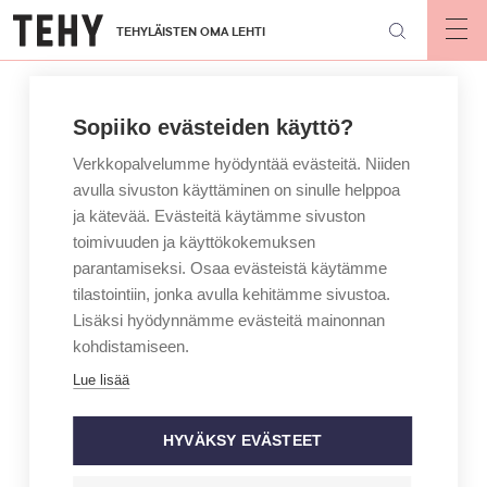
Hyppää
TEHYLÄISTEN OMA LEHTI
pääsisältöön
Op
mai
nav
Sopiiko evästeiden käyttö?
Verkkopalvelumme hyödyntää evästeitä. Niiden
avulla sivuston käyttäminen on sinulle helppoa
ja kätevää. Evästeitä käytämme sivuston
toimivuuden ja käyttökokemuksen
parantamiseksi. Osaa evästeistä käytämme
tilastointiin, jonka avulla kehitämme sivustoa.
Lisäksi hyödynnämme evästeitä mainonnan
kohdistamiseen.
Lue lisää
HYVÄKSY EVÄSTEET
ARTIKKELIKATEGORIA
KOLUMNI
KIRJOITTAJA
EMMI SUOMALAINEN
Lääkkeet tekivät minusta