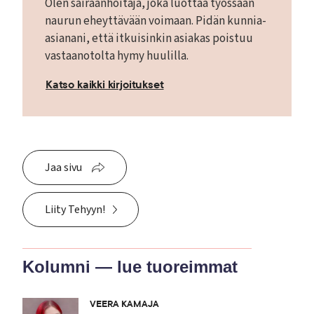
Olen sairaanhoitaja, joka luottaa työssään
naurun eheyttävään voimaan. Pidän kunnia-
asianani, että itkuisinkin asiakas poistuu
vastaanotolta hymy huulilla.
Katso kaikki kirjoitukset
Jaa sivu
Liity Tehyyn!
Kolumni — lue tuoreimmat
VEERA KAMAJA