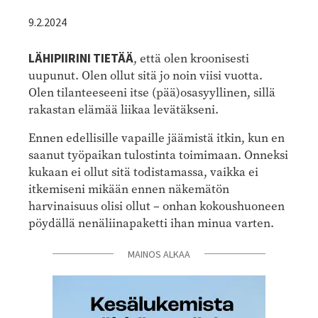
9.2.2024
LÄHIPIIRINI TIETÄÄ
, että olen kroonisesti
uupunut. Olen ollut sitä jo noin viisi vuotta.
Olen tilanteeseeni itse (pää)osasyyllinen, sillä
rakastan elämää liikaa levätäkseni.
Ennen edellisille vapaille jäämistä itkin, kun en
saanut työpaikan tulostinta toimimaan. Onneksi
kukaan ei ollut sitä todistamassa, vaikka ei
itkemiseni mikään ennen näkemätön
harvinaisuus olisi ollut – onhan kokoushuoneen
pöydällä nenäliinapaketti ihan minua varten.
MAINOS ALKAA