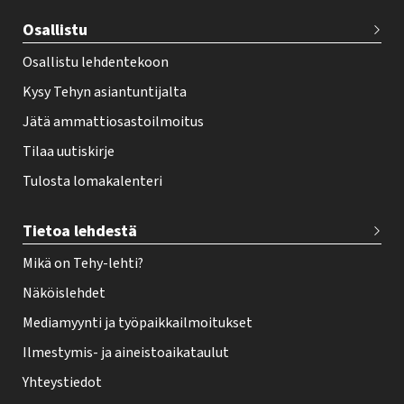
e
Osallistu
r
Osallistu lehdentekoon
Kysy Tehyn asiantuntijalta
Jätä ammattiosastoilmoitus
Tilaa uutiskirje
Tulosta lomakalenteri
Tietoa lehdestä
Mikä on Tehy-lehti?
Näköislehdet
Mediamyynti ja työpaikkailmoitukset
Ilmestymis- ja aineistoaikataulut
Yhteystiedot