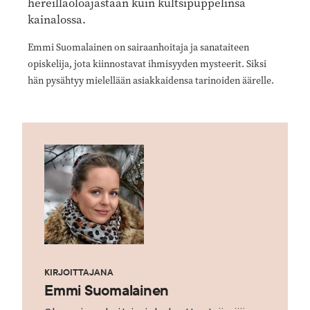
hereilläoloajastaan kuin kultsipuppelinsa
kainalossa.
Emmi Suomalainen on sairaanhoitaja ja sanataiteen
opiskelija, jota kiinnostavat ihmisyyden mysteerit. Siksi
hän pysähtyy mielellään asiakkaidensa tarinoiden äärelle.
KIRJOITTAJANA
Emmi Suomalainen