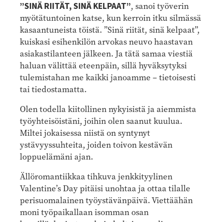
”SINÄ RIITÄT, SINÄ KELPAAT”
, sanoi työverin
myötätuntoinen katse, kun kerroin itku silmässä
kasaantuneista töistä. ”Sinä riität, sinä kelpaat”,
kuiskasi esihenkilön arvokas neuvo haastavan
asiakastilanteen jälkeen. Ja tätä samaa viestiä
haluan välittää eteenpäin, sillä hyväksytyksi
tulemistahan me kaikki janoamme – tietoisesti
tai tiedostamatta.
Olen todella kiitollinen nykyisistä ja aiemmista
työyhteisöistäni, joihin olen saanut kuulua.
Miltei jokaisessa niistä on syntynyt
ystävyyssuhteita, joiden toivon kestävän
loppuelämäni ajan.
Ällöromantiikkaa tihkuva jenkkityylinen
Valentine’s Day pitäisi unohtaa ja ottaa tilalle
perisuomalainen työystävänpäivä. Viettäähän
moni työpaikallaan isomman osan