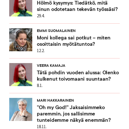
Hölmö kysymys: Tiedätkö, mitä
sinun odotetaan tekevän työssäsi?
29.4.
EMMI SUOMALAINEN
Moni kollega sai potkut – miten
osoittaisin myötätuntoa?
12.2.
VEERA KAMAJA
Tätä pohdin vuoden alussa: Olenko
kulkenut toivomaani suuntaan?
8.1.
MARI HAKKARAINEN
”Oh my God!” Jaksaisimmeko
paremmin, jos sallisimme
tunteidemme näkyä enemmän?
18.11.