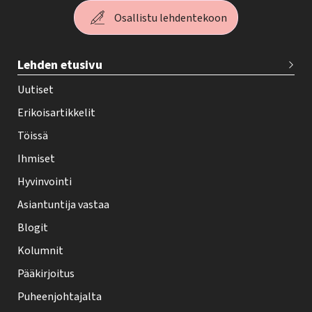
Osallistu lehdentekoon
T
Lehden etusivu
e
h
Uutiset
y
Erikoisartikkelit
-
Töissä
l
Ihmiset
e
Hyvinvointi
h
Asiantuntija vastaa
t
i
Blogit
f
Kolumnit
o
Pääkirjoitus
o
Puheenjohtajalta
t