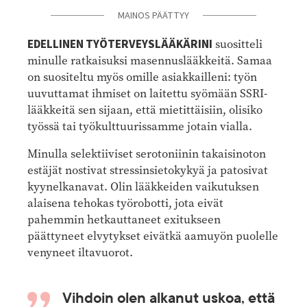
MAINOS PÄÄTTYY
EDELLINEN TYÖTERVEYSLÄÄKÄRINI
suositteli
minulle ratkaisuksi masennuslääkkeitä. Samaa
on suositeltu myös omille asiakkailleni: työn
uuvuttamat ihmiset on laitettu syömään SSRI-
lääkkeitä sen sijaan, että mietittäisiin, olisiko
työssä tai työkulttuurissamme jotain vialla.
Minulla selektiiviset serotoniinin takaisinoton
estäjät nostivat stressinsietokykyä ja patosivat
kyynelkanavat. Olin lääkkeiden vaikutuksen
alaisena tehokas työrobotti, jota eivät
pahemmin hetkauttaneet exitukseen
päättyneet elvytykset eivätkä aamuyön puolelle
venyneet iltavuorot.
Vihdoin olen alkanut uskoa, että