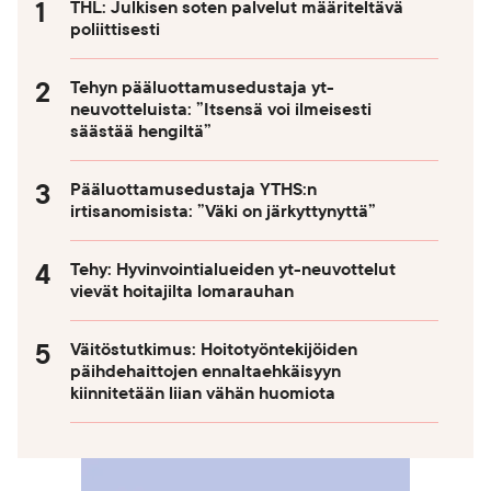
THL: Julkisen soten palvelut määriteltävä
poliittisesti
Tehyn pääluottamusedustaja yt-
neuvotteluista: ”Itsensä voi ilmeisesti
säästää hengiltä”
Pääluottamusedustaja YTHS:n
irtisanomisista: ”Väki on järkyttynyttä”
Tehy: Hyvinvointialueiden yt-neuvottelut
vievät hoitajilta lomarauhan
Väitöstutkimus: Hoitotyöntekijöiden
päihdehaittojen ennaltaehkäisyyn
kiinnitetään liian vähän huomiota