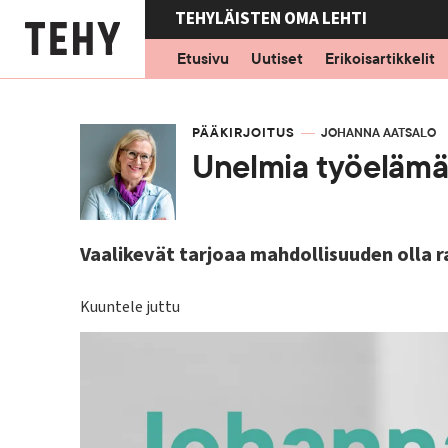
Hyppää
TEHYLÄISTEN OMA LEHTI
pääsisältöön
Etusivu
Uutiset
Erikoisartikkelit
ARTIKKELIKATEGORIA
PÄÄKIRJOITUS
KIRJOITTAJA
JOHANNA AATSALO
Unelmia työelämä
Vaalikevät tarjoaa mahdollisuuden olla
Kuuntele juttu