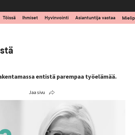
Töissä
Ihmiset
Hyvinvointi
Asiantuntija vastaa
Mielip
stä
 rakentamassa entistä parempaa työelämää.
Jaa sivu