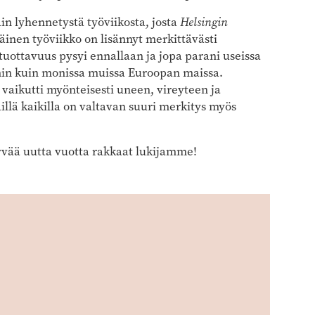
in lyhennetystä työviikosta, josta
Helsingin
äinen työviikko on lisännyt merkittävästi
 tuottavuus pysyi ennallaan ja jopa parani useissa
min kuin monissa muissa Euroopan maissa.
aikutti myönteisesti uneen, vireyteen ja
illä kaikilla on valtavan suuri merkitys myös
vää uutta vuotta rakkaat lukijamme!