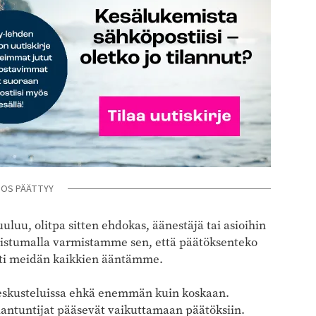
NOS PÄÄTTYY
uluu, olitpa sitten ehdokas, äänestäjä tai asioihin
llistumalla varmistamme sen, että päätöksenteko
sti meidän kaikkien ääntämme.
eskusteluissa ehkä enemmän kuin koskaan.
iantuntijat pääsevät vaikuttamaan päätöksiin.