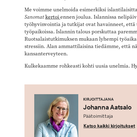
Me voimme unelmoida esimerkiksi islantilaisitta
Sanomat
kertoi
ennen joulua. Islannissa nelipäiv
työhyvinvointia ja tutkijat ovat havainneet, että
työpaikoissa. Islannin talous porskuttaa parem
Ruotsalaistutkimuksen mukaan lyhempi työaika v
stressiin. Alan ammattilaisina tiedämme, että nä
kansanterveyteen.
Kulkekaamme rohkeasti kohti uusia unelmia. Hy
KIRJOITTAJANA
Johanna Aatsalo
Päätoimittaja
Katso kaikki kirjoitukset