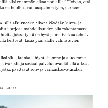
llä olisi enemmän aikaa potilaille.” ”Toivon, että
jotka mahdollistavat tasapainon työn, perheen,
, sillä alkuvuoden aikana käydään kunta- ja
 niistä tarjoaa mahdollisuuden olla rakentamassa
hteita, joissa työtä on hyvä ja motivoivaa tehdä.
yllä kertovat. Lisää pian alalle valmistuvien
ksi siitä, kuinka lähiyhteisömme ja alueemme
päiväkodit ja sosiaalipalvelut ovat lähellä arkea.
, jotka päättävät sote- ja varhaiskasvatusalan
INOS ALKAA