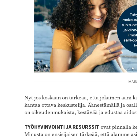
MAI
Nyt jos koskaan on tärkeää, että jokainen ääni ku
kantaa ottava keskustelija. Äänestämällä ja osa
on oikeudenmukaista, kestävää ja edustaa aido
TYÖHYVINVOINTI JA RESURSSIT
ovat pinnalla k
Minusta on ensisijaisen tärkeää, että alamme as