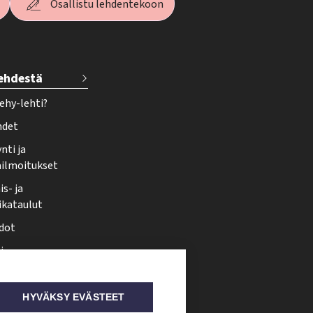
Osallistu lehdentekoon
lehdestä
ehy-lehti?
hdet
nti ja
ailmoitukset
s- ja
ikataulut
dot
i
nmuutos
ti somessa
HYVÄKSY EVÄSTEET