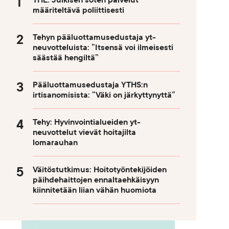
THL: Julkisen soten palvelut
määriteltävä poliittisesti
Tehyn pääluottamusedustaja yt-
neuvotteluista: ”Itsensä voi ilmeisesti
säästää hengiltä”
Pääluottamusedustaja YTHS:n
irtisanomisista: ”Väki on järkyttynyttä”
Tehy: Hyvinvointialueiden yt-
neuvottelut vievät hoitajilta
lomarauhan
Väitöstutkimus: Hoitotyöntekijöiden
päihdehaittojen ennaltaehkäisyyn
kiinnitetään liian vähän huomiota