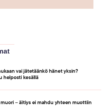
mat
ukaan vai jätetäänkö hänet yksin?
u helposti kesällä
 muori – äitiys ei mahdu yhteen muottiin