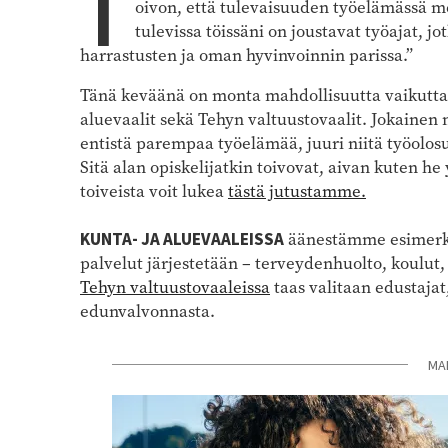
T
oivon, että tulevaisuuden työelämässä mei
tulevissa töissäni on joustavat työajat, 
harrastusten ja oman hyvinvoinnin parissa.”
Tänä keväänä on monta mahdollisuutta vaikuttaa
aluevaalit sekä Tehyn valtuustovaalit. Jokainen
entistä parempaa työelämää, juuri niitä työolosu
Sitä alan opiskelijatkin toivovat, aivan kuten he 
toiveista voit lukea
tästä jutustamme.
KUNTA- JA ALUEVAALEISSA
äänestämme esimerki
palvelut järjestetään – terveydenhuolto, koulut, 
Tehyn valtuustovaaleissa
taas valitaan edustajat
edunvalvonnasta.
MA