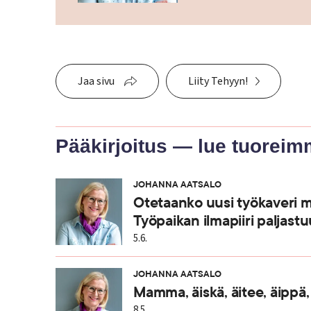
Jaa sivu
Liity Tehyyn!
Pääkirjoitus — lue tuoreim
JOHANNA AATSALO
Otetaanko uusi työkaveri m
Työpaikan ilmapiiri paljastu
5.6.
JOHANNA AATSALO
Mamma, äiskä, äitee, äippä,
8.5.