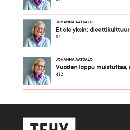
JOHANNA AATSALO
Et ole yksin: dieettikulttuu
6.3.
JOHANNA AATSALO
Vuoden loppu muistuttaa, 
4.12.