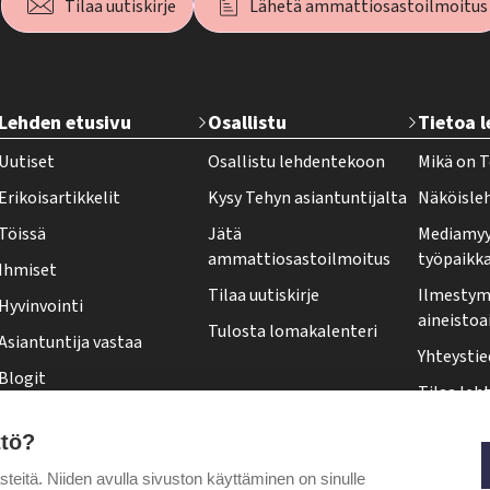
Tilaa uutiskirje
Lähetä ammattiosastoilmoitus
T
Lehden etusivu
Osallistu
Tietoa 
e
Uutiset
Osallistu lehdentekoon
Mikä on T
h
Erikoisartikkelit
Kysy Tehyn asiantuntijalta
Näköisle
y
Töissä
Jätä
Mediamyy
-
ammattiosastoilmoitus
työpaikk
Ihmiset
l
Tilaa uutiskirje
Ilmestymi
Hyvinvointi
e
aineistoa
Tulosta lomakalenteri
Asiantuntija vastaa
h
Yhteystie
Blogit
t
Tilaa leht
Kolumnit
i
Osoittee
ttö?
Pääkirjoitus
f
Tehy-leh
itä. Niiden avulla sivuston käyttäminen on sinulle
Puheenjohtajalta