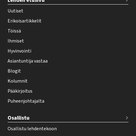
Lehden etusivu
e
h
Uutiset
y
Erikoisartikkelit
-
Töissä
l
Ihmiset
e
Hyvinvointi
h
Asiantuntija vastaa
t
i
Blogit
f
Kolumnit
o
Pääkirjoitus
o
Puheenjohtajalta
t
e
Osallistu
r
Osallistu lehdentekoon