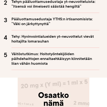
Tehyn pääluottamusedustaja yt-neuvotteluista:
”Itsensä voi ilmeisesti säästää hengiltä”
Pääluottamusedustaja YTHS:n irtisanomisista:
”Väki on järkyttynyttä”
Tehy: Hyvinvointialueiden yt-neuvottelut vievät
hoitajilta lomarauhan
Väitöstutkimus: Hoitotyöntekijöiden
päihdehaittojen ennaltaehkäisyyn kiinnitetään
liian vähän huomiota