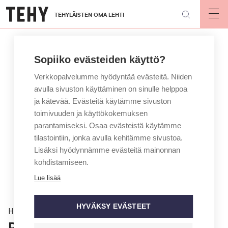
Hyppää
TEHYLÄISTEN OMA LEHTI
pääsisältöön
Op
mai
nav
Sopiiko evästeiden käyttö?
Verkkopalvelumme hyödyntää evästeitä. Niiden
avulla sivuston käyttäminen on sinulle helppoa
ja kätevää. Evästeitä käytämme sivuston
toimivuuden ja käyttökokemuksen
parantamiseksi. Osaa evästeistä käytämme
tilastointiin, jonka avulla kehitämme sivustoa.
Lisäksi hyödynnämme evästeitä mainonnan
kohdistamiseen.
Lue lisää
HYVÄKSY EVÄSTEET
Hyvinvointi
Potilaan puoliso voi unohtua