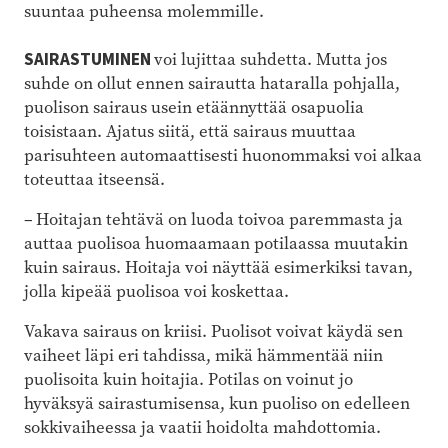
suuntaa puheensa molemmille.
SAIRASTUMINEN
voi lujittaa suhdetta. Mutta jos
suhde on ollut ennen sairautta hataralla pohjalla,
puolison sairaus usein etäännyttää osapuolia
toisistaan. Ajatus siitä, että sairaus muuttaa
parisuhteen automaattisesti huonommaksi voi alkaa
toteuttaa itseensä.
– Hoitajan tehtävä on luoda toivoa paremmasta ja
auttaa puolisoa huomaamaan potilaassa muutakin
kuin sairaus. Hoitaja voi näyttää esimerkiksi tavan,
jolla kipeää puolisoa voi koskettaa.
Vakava sairaus on kriisi. Puolisot voivat käydä sen
vaiheet läpi eri tahdissa, mikä hämmentää niin
puolisoita kuin hoitajia. Potilas on voinut jo
hyväksyä sairastumisensa, kun puoliso on edelleen
sokkivaiheessa ja vaatii hoidolta mahdottomia.