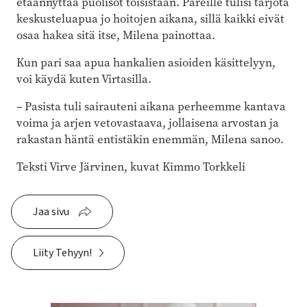
etäännyttää puolisot toisistaan. Pareille tulisi tarjota
keskusteluapua jo hoitojen aikana, sillä kaikki eivät
osaa hakea sitä itse, Milena painottaa.
Kun pari saa apua hankalien asioiden käsittelyyn,
voi käydä kuten Virtasilla.
– Pasista tuli sairauteni aikana perheemme kantava
voima ja arjen vetovastaava, jollaisena arvostan ja
rakastan häntä entistäkin enemmän, Milena sanoo.
Teksti Virve Järvinen, kuvat Kimmo Torkkeli
Jaa sivu
Liity Tehyyn!