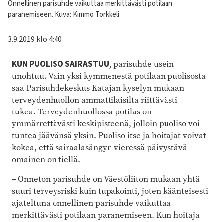
Kuvateksti
Onnellinen parisuhde vaikuttaa merkittävästi potilaan
paranemiseen. Kuva: Kimmo Torkkeli
3.9.2019 klo 4:40
KUN PUOLISO SAIRASTUU
, parisuhde usein
unohtuu. Vain yksi kymmenestä potilaan puolisosta
saa Parisuhdekeskus Katajan kyselyn mukaan
terveydenhuollon ammattilaisilta riittävästi
tukea. Terveydenhuollossa potilas on
ymmärrettävästi keskipisteenä, jolloin puoliso voi
tuntea jäävänsä yksin. Puoliso itse ja hoitajat voivat
kokea, että sairaalasängyn vieressä päivystävä
omainen on tiellä.
– Onneton parisuhde on Väestöliiton mukaan yhtä
suuri terveysriski kuin tupakointi, joten käänteisesti
ajateltuna onnellinen parisuhde vaikuttaa
merkittävästi potilaan paranemiseen. Kun hoitaja