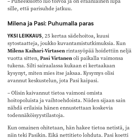
– Puheeksiotto luo toivoa ja on eräänlainen lupa
sille, että parisuhde jatkuu.
Milena ja Pasi: Puhumalla paras
YKSI LEIKKAUS
, 25 kertaa sädehoitoa, kuusi
sytostaatteja, joukko kuvantamistutkimuksia. Kun
Milena Kaihari-Virtasen
rintasyöpää hoidettiin neljä
vuotta sitten,
Pasi Virtanen
oli paikalla vaimonsa
tukena. Silti sairaalassa kukaan ei kertaakaan
kysynyt, miten mies itse jaksaa. Kysymys olisi
avannut keskustelun, jota Pasi kaipasi.
– Olisin kaivannut tietoa vaimoni omista
hoitopoluista ja vaihtoehdoista. Niiden sijaan sain
nähdä erilaisia hänen ennustettaan koskevia
todennäköisyystilastoja.
Kun omainen ohitetaan, hän hakee tietoa netistä, ja
niin teki Pasikin. Eikä nettitieto lohduta. Pasi koetti