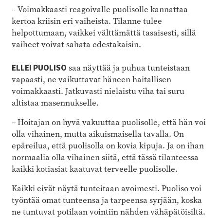
– Voimakkaasti reagoivalle puolisolle kannattaa
kertoa kriisin eri vaiheista. Tilanne tulee
helpottumaan, vaikkei välttämättä tasaisesti, sillä
vaiheet voivat sahata edestakaisin.
ELLEI PUOLISO
saa näyttää ja puhua tunteistaan
vapaasti, ne vaikuttavat häneen haitallisen
voimakkaasti. Jatkuvasti nielaistu viha tai suru
altistaa masennukselle.
– Hoitajan on hyvä vakuuttaa puolisolle, että hän voi
olla vihainen, mutta aikuismaisella tavalla. On
epäreilua, että puolisolla on kovia kipuja. Ja on ihan
normaalia olla vihainen siitä, että tässä tilanteessa
kaikki kotiasiat kaatuvat terveelle puolisolle.
Kaikki eivät näytä tunteitaan avoimesti. Puoliso voi
työntää omat tunteensa ja tarpeensa syrjään, koska
ne tuntuvat potilaan vointiin nähden vähäpätöisiltä.