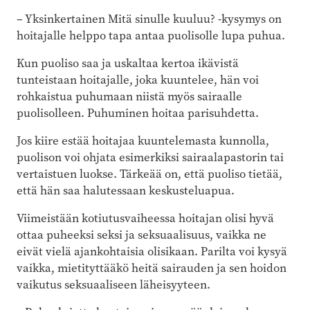
– Yksinkertainen Mitä sinulle kuuluu? -kysymys on
hoitajalle helppo tapa antaa puolisolle lupa puhua.
Kun puoliso saa ja uskaltaa kertoa ikävistä
tunteistaan hoitajalle, joka kuuntelee, hän voi
rohkaistua puhumaan niistä myös sairaalle
puolisolleen. Puhuminen hoitaa parisuhdetta.
Jos kiire estää hoitajaa kuuntelemasta kunnolla,
puolison voi ohjata esimerkiksi sairaalapastorin tai
vertaistuen luokse. Tärkeää on, että puoliso tietää,
että hän saa halutessaan keskusteluapua.
Viimeistään kotiutusvaiheessa hoitajan olisi hyvä
ottaa puheeksi seksi ja seksuaalisuus, vaikka ne
eivät vielä ajankohtaisia olisikaan. Parilta voi kysyä
vaikka, mietityttääkö heitä sairauden ja sen hoidon
vaikutus seksuaaliseen läheisyyteen.