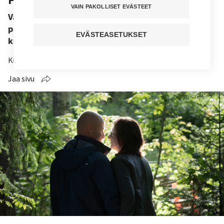
VAIN PAKOLLISET EVÄSTEET
Vakava sairastuminen vahvistaa tai horjuttaa
parisuhdetta. Hoitaja voi vaikuttaa siihen,
EVÄSTEASETUKSET
kumpaan suuntaan vaaka kallistuu.
Kuuntele juttu
Jaa sivu