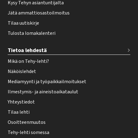
Kysy Tehyn asiantuntijalta
Jätä ammattiosastoilmoitus
Tilaa uutiskirje
Tulosta lomakalenteri
Tietoa lehdestä
Mikä on Tehy-lehti?
Näköislehdet
Mediamyynti ja työpaikkailmoitukset
Ilmestymis- ja aineistoaikataulut
Yhteystiedot
Tilaa lehti
Osoitteenmuutos
Tehy-lehti somessa