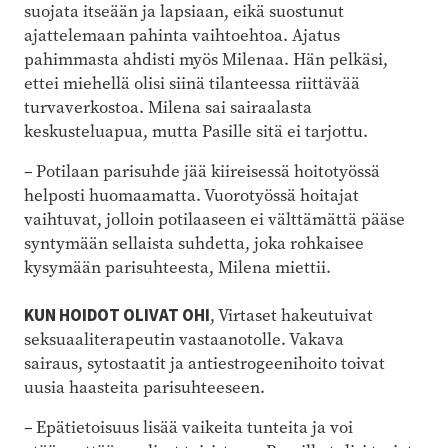
suojata itseään ja lapsiaan, eikä suostunut
ajattelemaan pahinta vaihtoehtoa. Ajatus
pahimmasta ahdisti myös Milenaa. Hän pelkäsi,
ettei miehellä olisi siinä tilanteessa riittävää
turvaverkostoa. Milena sai sairaalasta
keskusteluapua, mutta Pasille sitä ei tarjottu.
– Potilaan parisuhde jää kiireisessä hoitotyössä
helposti huomaamatta. Vuorotyössä hoitajat
vaihtuvat, jolloin potilaaseen ei välttämättä pääse
syntymään sellaista suhdetta, joka rohkaisee
kysymään parisuhteesta, Milena miettii.
KUN HOIDOT OLIVAT OHI
, Virtaset hakeutuivat
seksuaaliterapeutin vastaanotolle. Vakava
sairaus, sytostaatit ja antiestrogeenihoito toivat
uusia haasteita parisuhteeseen.
– Epätietoisuus lisää vaikeita tunteita ja voi