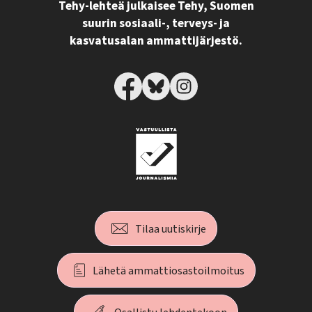
Tehy-lehteä julkaisee Tehy, Suomen
suurin sosiaali-, terveys- ja
kasvatusalan ammattijärjestö.
Tilaa uutiskirje
Lähetä ammattiosastoilmoitus