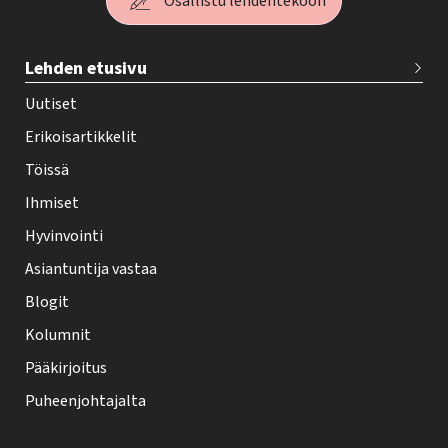
Osallistu lehdentekoon
T
Lehden etusivu
e
h
Uutiset
y
Erikoisartikkelit
-
Töissä
l
Ihmiset
e
Hyvinvointi
h
Asiantuntija vastaa
t
i
Blogit
f
Kolumnit
o
Pääkirjoitus
o
Puheenjohtajalta
t
e