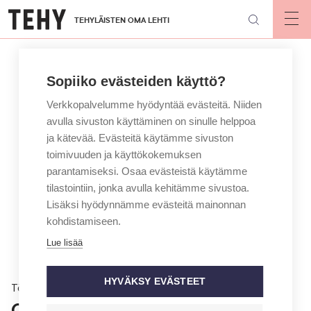
Hyppää
TEHYLÄISTEN OMA LEHTI
pääsisältöön
Op
mai
nav
Sopiiko evästeiden käyttö?
Verkkopalvelumme hyödyntää evästeitä. Niiden
avulla sivuston käyttäminen on sinulle helppoa
ja kätevää. Evästeitä käytämme sivuston
toimivuuden ja käyttökokemuksen
parantamiseksi. Osaa evästeistä käytämme
tilastointiin, jonka avulla kehitämme sivustoa.
Lisäksi hyödynnämme evästeitä mainonnan
kohdistamiseen.
Lue lisää
HYVÄKSY EVÄSTEET
Töissä
Oletko löytänyt työpaikalta