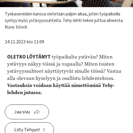
Kuvateksti
Työkavereiden kanssa vietetään paljon aikaa, joten työpaikoilla
syntyy myös ystävyyssuhteita. Tehy-lehti tekee juttua aiheesta.
Kuva: Istock
24.11.2023 klo 11:09
OLETKO LÖYTÄNYT
työpaikalta ystävän? Miten
ystävyys näkyy töissä ja vapaalla? Miten toisten
ystävyyssuhteet näyttäytyvät sinulle töissä? Vastaa
alla olevaan kyselyyn ja osallistu lehdentekoon.
Vastauksia voidaan käyttää nimettöminä Tehy-
lehden jutussa.
Jaa sivu
Liity Tehyyn!