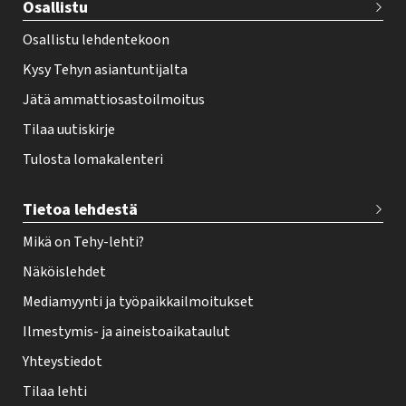
Osallistu
r
Osallistu lehdentekoon
Kysy Tehyn asiantuntijalta
Jätä ammattiosastoilmoitus
Tilaa uutiskirje
Tulosta lomakalenteri
Tietoa lehdestä
Mikä on Tehy-lehti?
Näköislehdet
Mediamyynti ja työpaikkailmoitukset
Ilmestymis- ja aineistoaikataulut
Yhteystiedot
Tilaa lehti