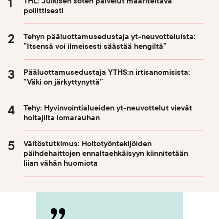
THL: Julkisen soten palvelut määriteltävä
poliittisesti
Tehyn pääluottamusedustaja yt-neuvotteluista:
”Itsensä voi ilmeisesti säästää hengiltä”
Pääluottamusedustaja YTHS:n irtisanomisista:
”Väki on järkyttynyttä”
Tehy: Hyvinvointialueiden yt-neuvottelut vievät
hoitajilta lomarauhan
Väitöstutkimus: Hoitotyöntekijöiden
päihdehaittojen ennaltaehkäisyyn kiinnitetään
liian vähän huomiota