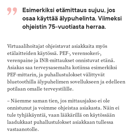
Esimerkiksi etämittaus sujuu, jos
osaa käyttää älypuhelinta. Viimeksi
ohjeistin 75-vuotiasta herraa.
Virtuaalihoitajat ohjeistavat asiakkaita myös
etälaitteiden käytössä. PEF-, verensokeri-,
verenpaine ja INR-mittaukset onnistuvat etänä.
Asiakas saa terveysasemalta kotiinsa esimerkiksi
PEF-mittarin, ja puhallustulokset välittyvät
bluetoothilla älypuhelimen sovellukseen ja edelleen
potilaan omalle terveystilille.
– Näemme saman tien, jos mittausjakso ei ole
onnistunut ja voimme ohjeistaa asiakasta. Näin ei
tule tyhjäkäyntiä, vaan lääkärillä on käytössään
laadukkaat puhallustulokset asiakkaan tullessa
vastaanotolle.