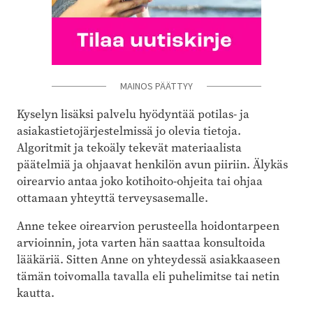
MAINOS PÄÄTTYY
Kyselyn lisäksi palvelu hyödyntää potilas- ja
asiakastietojärjestelmissä jo olevia tietoja.
Algoritmit ja tekoäly tekevät materiaalista
päätelmiä ja ohjaavat henkilön avun piiriin. Älykäs
oirearvio antaa joko kotihoito-ohjeita tai ohjaa
ottamaan yhteyttä terveysasemalle.
Anne tekee oirearvion perusteella hoidontarpeen
arvioinnin, jota varten hän saattaa konsultoida
lääkäriä. Sitten Anne on yhteydessä asiakkaaseen
tämän toivomalla tavalla eli puhelimitse tai netin
kautta.