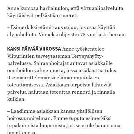
Anne kumoaa harhaluulon, että virtuaalipalveluita
käyttäisivät pelkästään nuoret.
– Esimerkiksi etämittaus sujuu, jos osaa käyttää
älypuhelinta. Viimeksi ohjeistin 75-vuotiasta herraa.
KAKSI PÄIVÄÄ VIIKOSSA
Anne työskentelee
Viipurintien terveysaseman Terveyshyöty-
palvelussa. Sairaanhoitajat antavat asiakkaille
omahoidon valmennusta, jossa asiakas saa tukea
itse määrittelemänsä elämänmuutoksen
toteuttamisessa. Asiakkaan tarpeista lähtevää
palvelua halutaan toteuttaa rennosti ja rinnalla
kulkien.
– Laadimme asiakkaan kanssa yksilöllisen
hoitosuunnitelman. Emme tuputa esimerkiksi
tupakoinnista luopumista, jos se ei ole hänen oma
tavoitteensa.