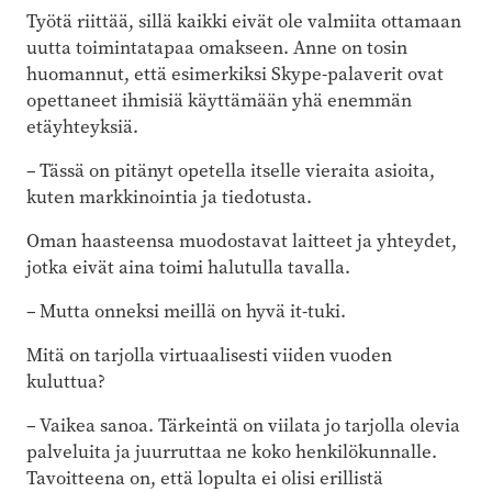
Työtä riittää, sillä kaikki eivät ole valmiita ottamaan
uutta toimintatapaa omakseen. Anne on tosin
huomannut, että esimerkiksi Skype-palaverit ovat
opettaneet ihmisiä käyttämään yhä enemmän
etäyhteyksiä.
– Tässä on pitänyt opetella itselle vieraita asioita,
kuten markkinointia ja tiedotusta.
Oman haasteensa muodostavat laitteet ja yhteydet,
jotka eivät aina toimi halutulla tavalla.
– Mutta onneksi meillä on hyvä it-tuki.
Mitä on tarjolla virtuaalisesti viiden vuoden
kuluttua?
– Vaikea sanoa. Tärkeintä on viilata jo tarjolla olevia
palveluita ja juurruttaa ne koko henkilökunnalle.
Tavoitteena on, että lopulta ei olisi erillistä