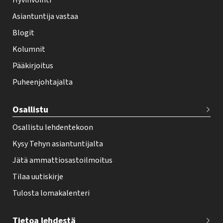
Hyvinvointi
h
Asiantuntija vastaa
t
i
Blogit
f
Kolumnit
o
Pääkirjoitus
o
Puheenjohtajalta
t
e
Osallistu
r
Osallistu lehdentekoon
Kysy Tehyn asiantuntijalta
Jätä ammattiosastoilmoitus
Tilaa uutiskirje
Tulosta lomakalenteri
Tietoa lehdestä