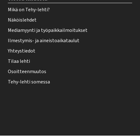
Mikä on Tehy-lehti?
Näköislehdet
Mediamyynti ja työpaikkailmoitukset
Ilmestymis- ja aineistoaikataulut
Yhteystiedot
Tilaa lehti
Osoitteenmuutos
Tehy-lehti somessa