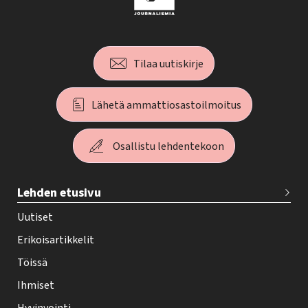
Tilaa uutiskirje
Lähetä ammattiosastoilmoitus
Osallistu lehdentekoon
T
Lehden etusivu
e
h
Uutiset
y
Erikoisartikkelit
-
Töissä
l
Ihmiset
e