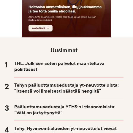
Uusimmat
THL: Julkisen soten palvelut määriteltävä
poliittisesti
Tehyn pääluottamusedustaja yt-neuvotteluista:
”Itsensä voi ilmeisesti säästää hengiltä”
Pääluottamusedustaja YTHS:n irtisanomisista:
”Väki on järkyttynyttä”
Tehy: Hyvinvointialueiden yt-neuvottelut vievät