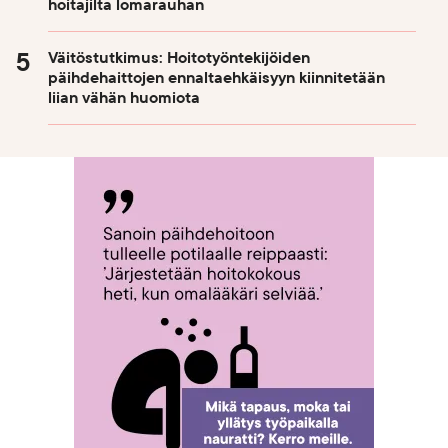
hoitajilta lomarauhan
Väitöstutkimus: Hoitotyöntekijöiden
päihdehaittojen ennaltaehkäisyyn kiinnitetään
liian vähän huomiota