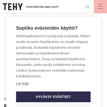
Hyppää
TEHYLÄISTEN OMA LEHTI
pääsisältöön
Op
mai
nav
Sopiiko evästeiden käyttö?
Verkkopalvelumme hyödyntää evästeitä. Niiden
avulla sivuston käyttäminen on sinulle helppoa
ja kätevää. Evästeitä käytämme sivuston
toimivuuden ja käyttökokemuksen
parantamiseksi. Osaa evästeistä käytämme
tilastointiin, jonka avulla kehitämme sivustoa.
Lisäksi hyödynnämme evästeitä mainonnan
kohdistamiseen.
Lue lisää
HYVÄKSY EVÄSTEET
Töissä
Etävastaanottoa pitävä hoitaja: