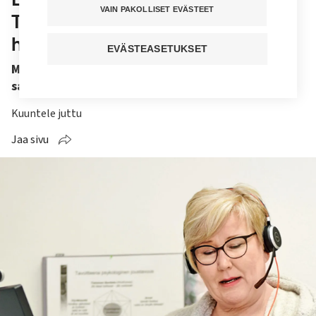
VAIN PAKOLLISET EVÄSTEET
Tämä on superpaljon perinteistä
helpompaa
EVÄSTEASETUKSET
Meidän täytyy olla kilpailukykyisiä soten tullessa,
sanoo virtuaalisairaanhoitaja Anne Laine.
Kuuntele juttu
Jaa sivu