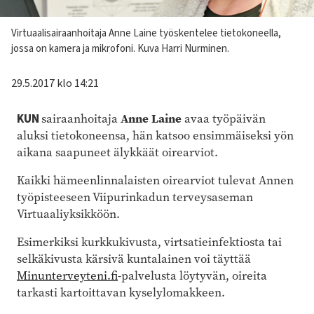
Kuvateksti
Virtuaalisairaanhoitaja Anne Laine työskentelee tietokoneella,
jossa on kamera ja mikrofoni. Kuva Harri Nurminen.
29.5.2017 klo 14:21
KUN
sairaanhoitaja
Anne Laine
avaa työpäivän
aluksi tietokoneensa, hän katsoo ensimmäiseksi yön
aikana saapuneet älykkäät oirearviot.
Kaikki hämeenlinnalaisten oirearviot tulevat Annen
työpisteeseen Viipurinkadun terveysaseman
Virtuaaliyksikköön.
Esimerkiksi kurkkukivusta, virtsatie­infektiosta tai
selkäkivusta kärsivä kuntalainen voi täyttää
Minunterveyteni.fi
-palvelusta löytyvän, oireita
tarkasti kartoittavan kyselylomakkeen.