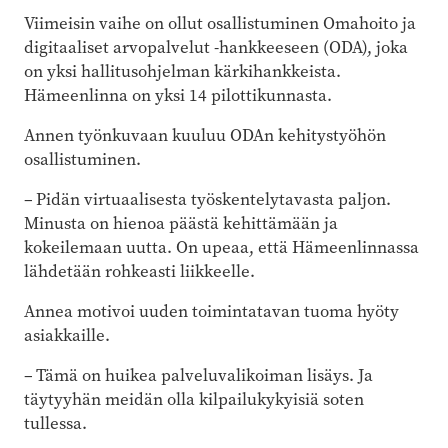
Viimeisin vaihe on ollut osallistuminen Omahoito ja
digitaaliset arvopalvelut -hankkeeseen (ODA), joka
on yksi hallitusohjelman kärkihankkeista.
Hämeenlinna on yksi 14 pilottikunnasta.
Annen työnkuvaan kuuluu ODAn kehitystyöhön
osallistuminen.
– Pidän virtuaalisesta työskentelytavasta paljon.
Minusta on hienoa päästä kehittämään ja
kokeilemaan uutta. On upeaa, että Hämeenlinnassa
lähdetään rohkeasti liikkeelle.
Annea motivoi uuden toimintatavan tuoma hyöty
asiakkaille.
– Tämä on huikea palveluvalikoiman lisäys. Ja
täytyyhän meidän olla kilpailukykyisiä soten
tullessa.