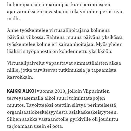
helpompaa ja näppärämpää kuin perinteiseen
ajanvaraukseen ja vastaanottokäynteihin perustuva
malli.
Anne työskentelee virtuaalihoitajana kolmena
päivänä viikossa. Kahtena muuna päivänä yksikössä
työskentelee kolme eri sairaanhoitajaa. Myös yhden
lääkärin työpanosta on kohdennettu yksikköön.
Virtuaalipalvelut vapauttavat ammattilaisten aikaa
niille, jotka tarvitsevat tutkimuksia ja tapaamista
kasvokkain.
KAIKKI ALKOI
vuonna 2010, jolloin Viipurintien
terveysasemalla alkoi suuri toimintatapojen
muutos. Tavoitteeksi otettiin siirtyä perinteisestä
organisaatiokeskeisyydestä asiakaskeskeisyyteen.
Siihen saakka vastaanotolle pyrkiville oli jouduttu
tarjoamaan usein ei oota.