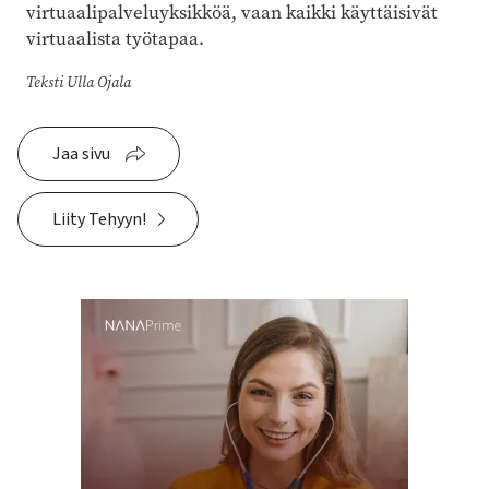
virtuaalipalveluyksikköä, vaan kaikki käyttäisivät
virtuaalista työtapaa.
Teksti Ulla Ojala
Jaa sivu
Liity Tehyyn!