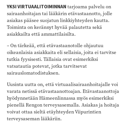
YKSI VIRTUAALITOIMINNAN
tarjoama palvelu on
sairaanhoitajan tai lääkärin etävastaanotto, jolle
asiakas pääsee suojatun linkkiyhteyden kautta.
Toiminta on kerännyt hyvää palautetta sekä
asiakkailta että ammattilaisilta.
– On tärkeää, että etävastaanotolle ohjautuu
oikeanlaisia asiakkaita eli sellaisia, joita ei tarvitse
tutkia fyysisesti. Tällaisia ovat esimerkiksi
vatsatautia potevat, jotka tarvitsevat
sairauslomatodistuksen.
Uusinta uutta on, että virtuaalisairaanhoitajalle voi
varata netissä etävastaanottoajan. Etävastaanottoja
hyödynnetään Hämeenlinnassa myös esimerkiksi
pienellä Rengon terveysasemalla. Asiakas ja hoitaja
voivat ottaa sieltä etäyhteyden Viipurintien
terveysaseman lääkäriin.