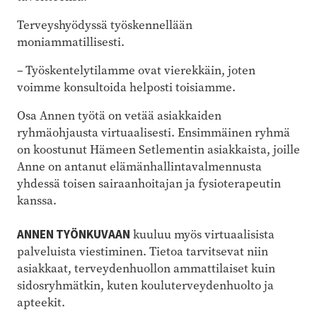
Terveyshyödyssä työskennellään
moniammatillisesti.
– Työskentelytilamme ovat vierekkäin, joten
voimme konsultoida helposti toisiamme.
Osa Annen työtä on vetää asiakkaiden
ryhmäohjausta virtuaalisesti. Ensimmäinen ryhmä
on koostunut Hämeen Setlementin asiakkaista, joille
Anne on antanut elämänhallintavalmennusta
yhdessä toisen sairaanhoitajan ja fysioterapeutin
kanssa.
ANNEN TYÖNKUVAAN
kuuluu myös virtuaalisista
palveluista viestiminen. Tietoa tarvitsevat niin
asiakkaat, terveydenhuollon ammattilaiset kuin
sidosryhmätkin, kuten kouluterveydenhuolto ja
apteekit.