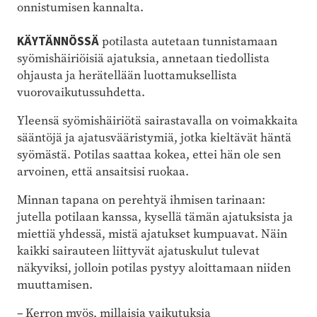
onnistumisen kannalta.
KÄYTÄNNÖSSÄ
potilasta autetaan tunnistamaan
syömishäiriöisiä ajatuksia, annetaan tiedollista
ohjausta ja herätellään luottamuksellista
vuorovaikutussuhdetta.
Yleensä syömishäiriötä sairastavalla on voimakkaita
sääntöjä ja ajatusvääristymiä, jotka kieltävät häntä
syömästä. Potilas saattaa kokea, ettei hän ole sen
arvoinen, että ansaitsisi ruokaa.
Minnan tapana on perehtyä ihmisen tarinaan:
jutella potilaan kanssa, kysellä tämän ajatuksista ja
miettiä yhdessä, mistä ajatukset kumpuavat. Näin
kaikki sairauteen liittyvät ajatuskulut tulevat
näkyviksi, jolloin potilas pystyy aloittamaan niiden
muuttamisen.
– Kerron myös, millaisia vaikutuksia