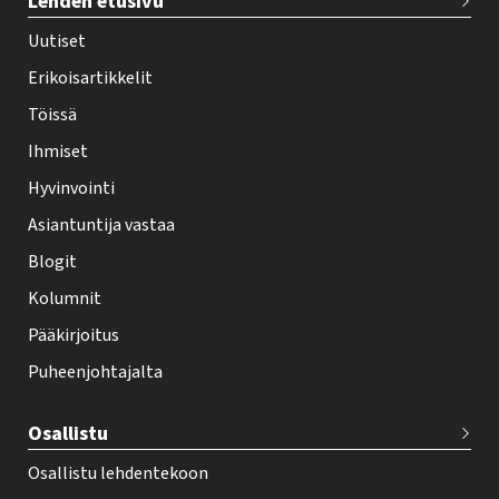
Lehden etusivu
e
h
Uutiset
y
Erikoisartikkelit
-
Töissä
l
Ihmiset
e
Hyvinvointi
h
Asiantuntija vastaa
t
i
Blogit
f
Kolumnit
o
Pääkirjoitus
o
Puheenjohtajalta
t
e
Osallistu
r
Osallistu lehdentekoon