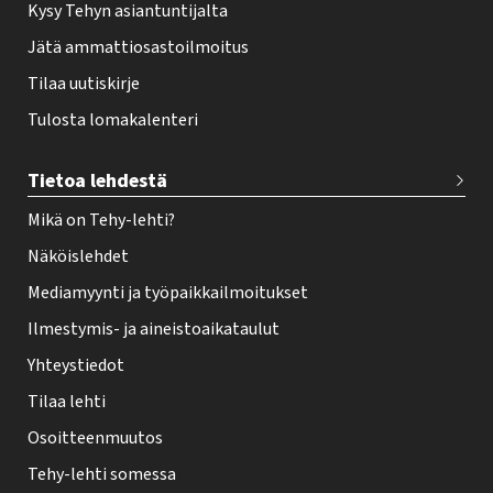
Kysy Tehyn asiantuntijalta
Jätä ammattiosastoilmoitus
Tilaa uutiskirje
Tulosta lomakalenteri
Tietoa lehdestä
Mikä on Tehy-lehti?
Näköislehdet
Mediamyynti ja työpaikkailmoitukset
Ilmestymis- ja aineistoaikataulut
Yhteystiedot
Tilaa lehti
Osoitteenmuutos
Tehy-lehti somessa