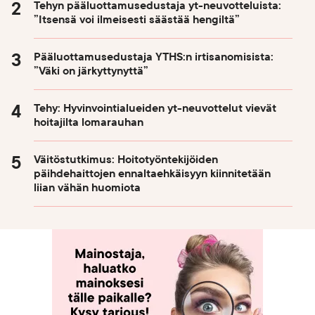
Tehyn pääluottamusedustaja yt-neuvotteluista:
”Itsensä voi ilmeisesti säästää hengiltä”
Pääluottamusedustaja YTHS:n irtisanomisista:
”Väki on järkyttynyttä”
Tehy: Hyvinvointialueiden yt-neuvottelut vievät
hoitajilta lomarauhan
Väitöstutkimus: Hoitotyöntekijöiden
päihdehaittojen ennaltaehkäisyyn kiinnitetään
liian vähän huomiota