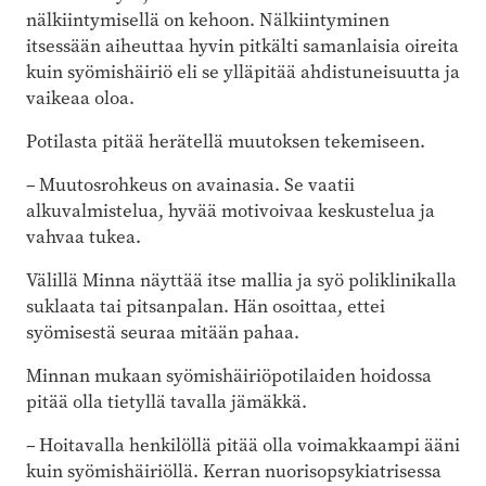
nälkiintymisellä on kehoon. Nälkiintyminen
itsessään aiheuttaa hyvin pitkälti samanlaisia oireita
kuin syömishäiriö eli se ylläpitää ahdistuneisuutta ja
vaikeaa oloa.
Potilasta pitää herätellä muutoksen tekemiseen.
– Muutosrohkeus on avainasia. Se vaatii
alkuvalmistelua, hyvää motivoivaa keskustelua ja
vahvaa tukea.
Välillä Minna näyttää itse mallia ja syö poliklinikalla
suklaata tai pitsanpalan. Hän osoittaa, ettei
syömisestä seuraa mitään pahaa.
Minnan mukaan syömishäiriöpotilaiden hoidossa
pitää olla tietyllä tavalla jämäkkä.
– Hoitavalla henkilöllä pitää olla voimakkaampi ääni
kuin syömishäiriöllä. Kerran nuorisopsykiatrisessa