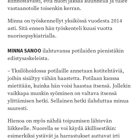
kiinnostavasti, että nuori jaksaa kuunnella ja tulee
vastaanotolle toisenkin kerran.
Minna on työskennellyt yksikössä vuodesta 2014
asti. Sitä ennen hän työskenteli kuusi vuotta
nuorisopsykiatrialla.
MINNA SANOO
ilahtuvansa potilaiden pienistäkin
edistysaskeleista.
– Yksilöhoidossa potilaille annetaan kotitehtäviä,
joihin sisältyy vähän haastetta. Potilaan kanssa
mietitään, kuinka hän voisi haastaa itsensä. Jollekin
vaikkapa munkin syöminen on valtava itsensä
ylittämisen hetki. Sellainen hetki ilahduttaa minua
suuresti.
Hienoa on myös nähdä toipumisen lähtevän
liikkeelle. Nuorella se voi käydä äkillisestikin:
esimerkiksi ystävät ja harrastukset auttavat irti