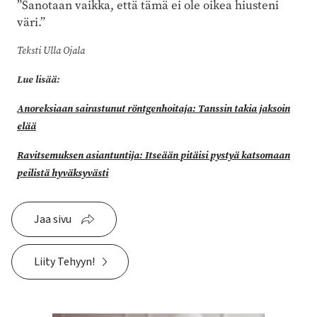
”Sanotaan vaikka, että tämä ei ole oikea hiusteni
väri.”
Teksti Ulla Ojala
Lue lisää:
Anoreksiaan sairastunut röntgenhoitaja: Tanssin takia jaksoin
elää
Ravitsemuksen asiantuntija: Itseään pitäisi pystyä katsomaan
peilistä hyväksyvästi
Jaa sivu
Liity Tehyyn!