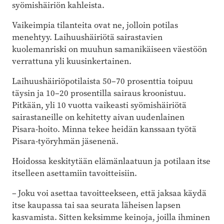
syömishäiriön kahleista.
Vaikeimpia tilanteita ovat ne, jolloin potilas
menehtyy. Laihuushäiriötä sairastavien
kuolemanriski on muuhun samanikäiseen väestöön
verrattuna yli kuusinkertainen.
Laihuushäiriöpotilaista 50–70 prosenttia toipuu
täysin ja 10–20 prosentilla sairaus kroonistuu.
Pitkään, yli 10 vuotta vaikeasti syömishäiriötä
sairastaneille on kehitetty aivan uudenlainen
Pisara-hoito. Minna tekee heidän kanssaan työtä
Pisara-työryhmän jäsenenä.
Hoidossa keskitytään elämänlaatuun ja potilaan itse
itselleen asettamiin tavoitteisiin.
– Joku voi asettaa tavoitteekseen, että jaksaa käydä
itse kaupassa tai saa seurata läheisen lapsen
kasvamista. Sitten keksimme keinoja, joilla ihminen