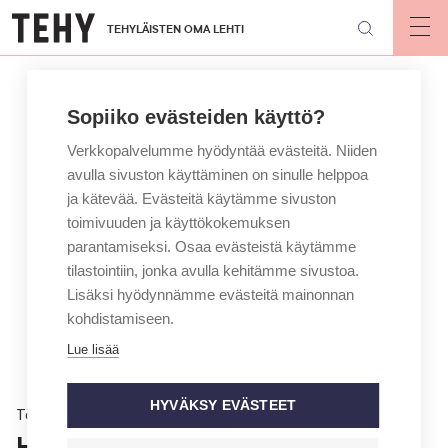
Hyppää
TEHYLÄISTEN OMA LEHTI
pääsisältöön
Op
mai
nav
Sopiiko evästeiden käyttö?
Verkkopalvelumme hyödyntää evästeitä. Niiden
avulla sivuston käyttäminen on sinulle helppoa
ja kätevää. Evästeitä käytämme sivuston
toimivuuden ja käyttökokemuksen
parantamiseksi. Osaa evästeistä käytämme
tilastointiin, jonka avulla kehitämme sivustoa.
Lisäksi hyödynnämme evästeitä mainonnan
kohdistamiseen.
Lue lisää
HYVÄKSY EVÄSTEET
Töissä
Hoitajan pitää olla syömishäiriötä