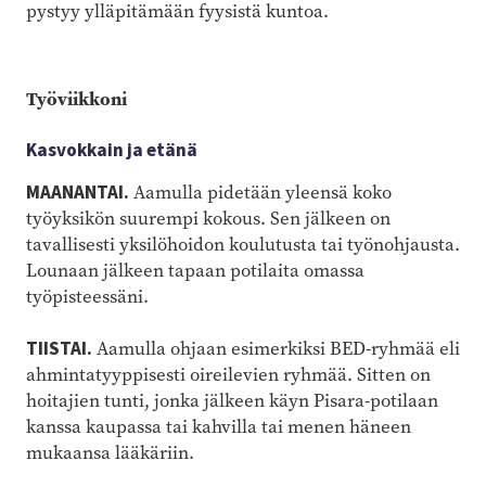
pystyy ylläpitämään fyysistä kuntoa.
Työviikkoni
Kasvokkain ja etänä
MAANANTAI.
Aamulla pidetään yleensä koko
työyksikön suurempi kokous. Sen jälkeen on
tavallisesti yksilöhoidon koulutusta tai työnohjausta.
Lounaan jälkeen tapaan potilaita omassa
työpisteessäni.
TIISTAI.
Aamulla ohjaan esimerkiksi BED-ryhmää eli
ahmintatyyppisesti oireilevien ­ryhmää. Sitten on
hoitajien tunti, jonka jälkeen käyn Pisara-potilaan
kanssa kaupassa tai kahvilla tai menen häneen
mukaansa lääkäriin.