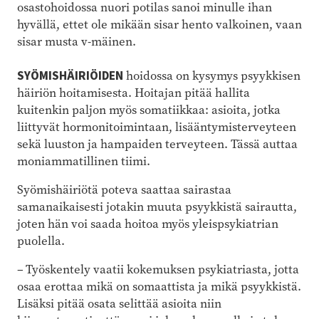
osastohoidossa nuori potilas sanoi minulle ihan
hyvällä, ettet ole mikään sisar hento valkoinen, vaan
sisar musta v-mäinen.
SYÖMISHÄIRIÖIDEN
hoidossa on kysymys psyykkisen
häiriön hoitamisesta. Hoitajan pitää hallita
kuitenkin paljon myös somatiikkaa: asioita, jotka
liittyvät hormonitoimintaan, lisääntymisterveyteen
sekä luuston ja hampaiden terveyteen. Tässä auttaa
moniammatillinen tiimi.
Syömishäiriötä poteva saattaa sairastaa
samanaikaisesti jotakin muuta psyykkistä sairautta,
joten hän voi saada hoitoa myös yleispsykiatrian
puolella.
– Työskentely vaatii kokemuksen psykiatriasta, jotta
osaa erottaa mikä on somaattista ja mikä psyykkistä.
Lisäksi pitää osata selittää asioita niin