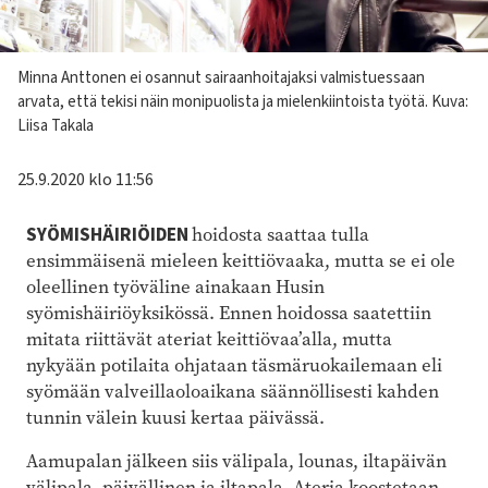
Kuvateksti
Minna Anttonen ei osannut sairaanhoitajaksi valmistuessaan
arvata, että tekisi näin monipuolista ja mielenkiintoista työtä. Kuva:
Liisa Takala
25.9.2020 klo 11:56
SYÖMISHÄIRIÖIDEN
hoidosta saattaa tulla
ensimmäisenä mieleen keittiövaaka, mutta se ei ole
oleellinen työväline ainakaan Husin
syömishäiriöyksikössä. Ennen hoidossa saatettiin
mitata riittävät ateriat keittiövaa’alla, mutta
nykyään potilaita ohjataan täsmäruokailemaan eli
syömään valveillaoloaikana säännöllisesti kahden
tunnin välein kuusi kertaa päivässä.
Aamupalan jälkeen siis välipala, lounas, iltapäivän
välipala, päivällinen ja iltapala. Ateria koostetaan