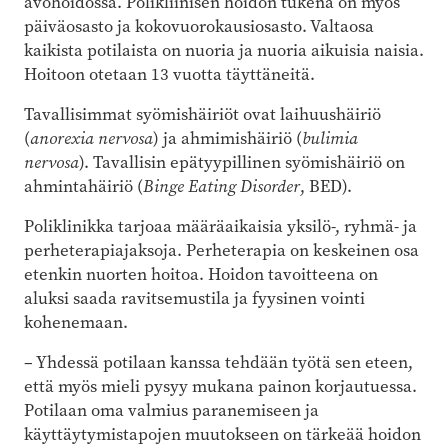
avohoidossa. Polikliinisen hoidon tukena on myös
päiväosasto ja kokovuorokausiosasto. Valtaosa
kaikista potilaista on nuoria ja nuoria aikuisia naisia.
Hoitoon otetaan 13 vuotta täyttäneitä.
Tavallisimmat syömishäiriöt ovat laihuushäiriö
(
anorexia nervosa
) ja ahmimishäiriö (
bulimia
nervosa
). Tavallisin epätyypillinen syömishäiriö on
ahmintahäiriö (
Binge Eating Disorder
, BED).
Poliklinikka tarjoaa määräaikaisia yksilö-, ryhmä- ja
perheterapiajaksoja. Perheterapia on keskeinen osa
etenkin nuorten hoitoa. Hoidon tavoitteena on
aluksi saada ravitsemustila ja fyysinen vointi
kohenemaan.
– Yhdessä potilaan kanssa tehdään työtä sen eteen,
että myös mieli pysyy mukana painon korjautuessa.
Potilaan oma valmius paranemiseen ja
käyttäytymistapojen muutokseen on tärkeää hoidon