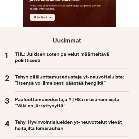
Uusimmat
THL: Julkisen soten palvelut määriteltävä
poliittisesti
Tehyn pääluottamusedustaja yt-neuvotteluista:
”Itsensä voi ilmeisesti säästää hengiltä”
Pääluottamusedustaja YTHS:n irtisanomisista:
”Väki on järkyttynyttä”
Tehy: Hyvinvointialueiden yt-neuvottelut vievät
hoitajilta lomarauhan