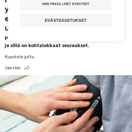
VAIN PAKOLLISET EVÄSTEET
yksinkertaisesta syystä –
elintoimintojen seuraaminen
EVÄSTEASETUKSET
unohtui
Peruselintoimintojen seuraamisessa on puutteita,
ja sillä on kohtalokkaat seuraukset.
Kuuntele juttu
Jaa sivu