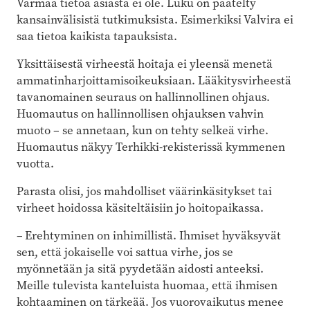
Varmaa tietoa asiasta ei ole. Luku on päätelty
kansainvälisistä tutkimuksista. Esimerkiksi Valvira ei
saa tietoa kaikista tapauksista.
Yksittäisestä virheestä hoitaja ei yleensä menetä
ammatinharjoittamisoikeuksiaan. Lääkitysvirheestä
tavanomainen seuraus on hallinnollinen ohjaus.
Huomautus on hallinnollisen ohjauksen vahvin
muoto – se annetaan, kun on tehty selkeä virhe.
Huomautus näkyy Terhikki-rekisterissä kymmenen
vuotta.
Parasta olisi, jos mahdolliset väärinkäsitykset tai
virheet hoidossa käsiteltäisiin jo hoitopaikassa.
– Erehtyminen on inhimillistä. Ihmiset hyväksyvät
sen, että jokaiselle voi sattua virhe, jos se
myönnetään ja sitä pyydetään aidosti anteeksi.
Meille tulevista kanteluista huomaa, että ihmisen
kohtaaminen on tärkeää. Jos vuorovaikutus menee