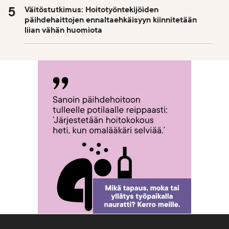
Väitöstutkimus: Hoitotyöntekijöiden
päihdehaittojen ennaltaehkäisyyn kiinnitetään
liian vähän huomiota