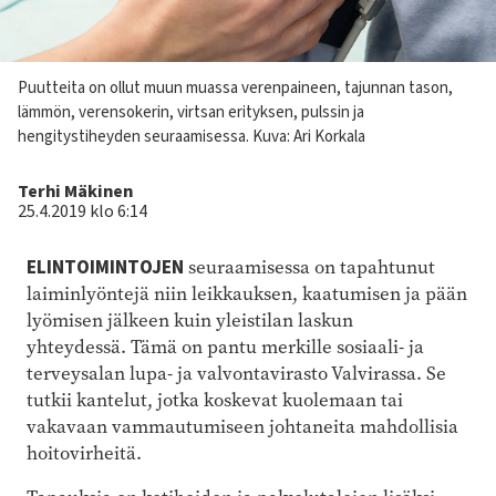
Kuvateksti
Puutteita on ollut muun muassa verenpaineen, tajunnan tason,
lämmön, verensokerin, virtsan erityksen, pulssin ja
hengitystiheyden seuraamisessa. Kuva: Ari Korkala
Kirjoittaja
Terhi Mäkinen
25.4.2019 klo 6:14
ELINTOIMINTOJEN
seuraamisessa on tapahtunut
laiminlyöntejä niin leikkauksen, kaatumisen ja pään
lyömisen jälkeen kuin yleistilan laskun
yhteydessä. Tämä on pantu merkille sosiaali- ja
terveysalan lupa- ja valvontavirasto Valvirassa. Se
tutkii kantelut, jotka koskevat kuolemaan tai
vakavaan vammautumiseen johtaneita mahdollisia
hoitovirheitä.