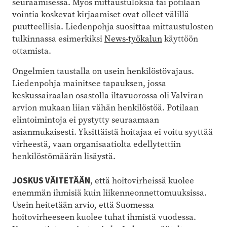
seuraamisessa. Myös mittaustuloksia tai potilaan
vointia koskevat kirjaamiset ovat olleet välillä
puutteellisia. Liedenpohja suosittaa mittaustulosten
tulkinnassa esimerkiksi
News-työkalun
käyttöön
ottamista.
Ongelmien taustalla on usein henkilöstövajaus.
Liedenpohja mainitsee tapauksen, jossa
keskussairaalan osastolla iltavuorossa oli Valviran
arvion mukaan liian vähän henkilöstöä. Potilaan
elintoimintoja ei pystytty seuraamaan
asianmukaisesti. Yksittäistä hoitajaa ei voitu syyttää
virheestä, vaan organisaatiolta edellytettiin
henkilöstömäärän lisäystä.
JOSKUS VÄITETÄÄN
, että hoitovirheissä kuolee
enemmän ihmisiä kuin liikenneonnettomuuksissa.
Usein heitetään arvio, että Suomessa
hoitovirheeseen kuolee tuhat ihmistä vuodessa.