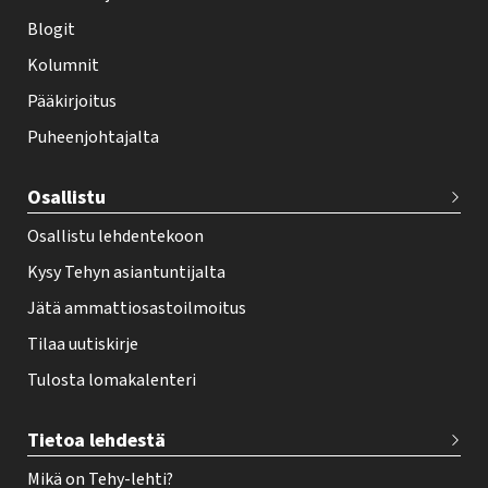
i
Blogit
f
Kolumnit
o
Pääkirjoitus
o
Puheenjohtajalta
t
e
Osallistu
r
Osallistu lehdentekoon
Kysy Tehyn asiantuntijalta
Jätä ammattiosastoilmoitus
Tilaa uutiskirje
Tulosta lomakalenteri
Tietoa lehdestä
Mikä on Tehy-lehti?