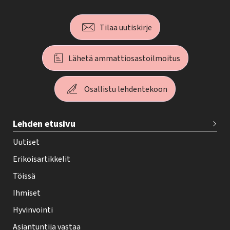
Tilaa uutiskirje
Lähetä ammattiosastoilmoitus
Osallistu lehdentekoon
T
Lehden etusivu
e
h
Uutiset
y
Erikoisartikkelit
-
Töissä
l
Ihmiset
e
Hyvinvointi
h
Asiantuntija vastaa
t