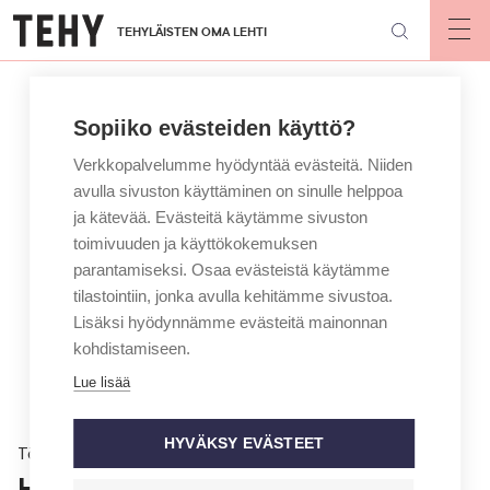
Hyppää
TEHYLÄISTEN OMA LEHTI
pääsisältöön
Op
mai
nav
Sopiiko evästeiden käyttö?
Verkkopalvelumme hyödyntää evästeitä. Niiden
avulla sivuston käyttäminen on sinulle helppoa
ja kätevää. Evästeitä käytämme sivuston
toimivuuden ja käyttökokemuksen
parantamiseksi. Osaa evästeistä käytämme
tilastointiin, jonka avulla kehitämme sivustoa.
Lisäksi hyödynnämme evästeitä mainonnan
kohdistamiseen.
Lue lisää
HYVÄKSY EVÄSTEET
Töissä
Hoitovirhe voi tulla