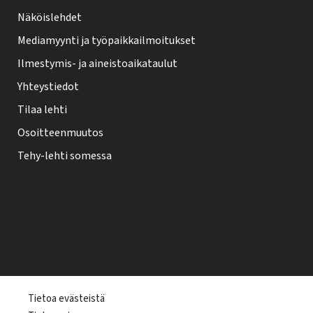
Näköislehdet
Mediamyynti ja työpaikkailmoitukset
Ilmestymis- ja aineistoaikataulut
Yhteystiedot
Tilaa lehti
Osoitteenmuutos
Tehy-lehti somessa
T
Tietoa evästeistä