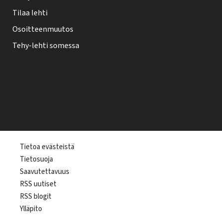
Tilaa lehti
Osoitteenmuutos
Tehy-lehti somessa
T
Tietoa evästeistä
Tietosuoja
e
Saavutettavuus
h
RSS uutiset
y
RSS blogit
-
Ylläpito
l