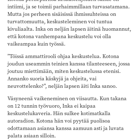
intiimi, ja se toimii parhaimmillaan turvasatamana.
Mutta jos perheen sisäisissä ihmissuhteissa on
turvattomuutta, keskusteleminen voi tuntua
kivuliaalta. Inka on neljän lapsen äitinä huomannut,
että kotona vanhempana keskustelu voi olla
vaikeampaa kuin työssä.
”Töissä ammattirooli ohjaa keskustelua. Kotona
joudun useammin teinien kanssa tilanteeseen, jossa
joutuu miettimään, miten keskustelussa etenisi.
Annanko suoria käskyjä ja ohjeita, vai
neuvottelenko?”, neljän lapsen äiti Inka sanoo.
Väsyneenä vaikeneminen on viisautta. Kun takana
on 12 tunnin työvuoro, Inka ei kaipaa
keskustelukaveria. Hän sulkee kotimatkalla
autoradion. Kotona hän voi pyytää puolisoa
odottamaan asiansa kanssa aamuun asti ja luvata
palata asiaan silloin.