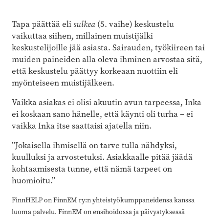
Tapa päättää eli
sulkea
(5. vaihe) keskustelu
vaikuttaa siihen, millainen muistijälki
keskustelijoille jää asiasta. Sairauden, työkiireen tai
muiden paineiden alla oleva ihminen arvostaa sitä,
että keskustelu päättyy korkeaan nuottiin eli
myönteiseen muistijälkeen.
Vaikka asiakas ei olisi akuutin avun tarpeessa, Inka
ei koskaan sano hänelle, että käynti oli turha – ei
vaikka Inka itse saattaisi ajatella niin.
”Jokaisella ihmisellä on tarve tulla nähdyksi,
kuulluksi ja arvostetuksi. Asiakkaalle pitää jäädä
kohtaamisesta tunne, että nämä tarpeet on
huomioitu.”
FinnHELP on FinnEM ry:n yhteistyökumppaneidensa kanssa
luoma palvelu. FinnEM on ensihoidossa ja päivystyksessä