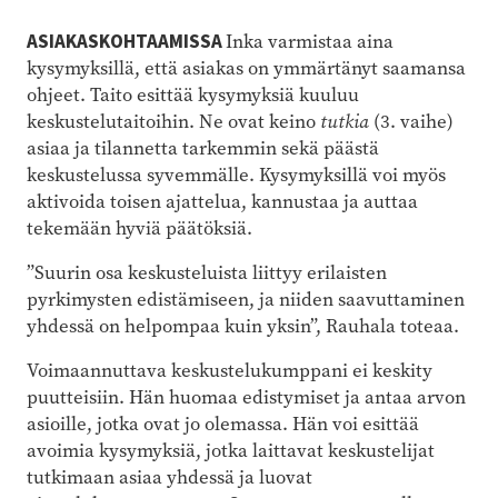
ASIAKASKOHTAAMISSA
Inka varmistaa aina
kysymyksillä, että asiakas on ymmärtänyt saamansa
ohjeet. Taito esittää kysymyksiä kuuluu
keskustelutaitoihin. Ne ovat keino
tutkia
(3. vaihe)
asiaa ja tilannetta tarkemmin sekä päästä
keskustelussa syvemmälle. Kysymyksillä voi myös
aktivoida toisen ajattelua, kannustaa ja auttaa
tekemään hyviä päätöksiä.
”Suurin osa keskusteluista liittyy erilaisten
pyrkimysten edistämiseen, ja niiden saavuttaminen
yhdessä on helpompaa kuin yksin”, Rauhala toteaa.
Voimaannuttava keskustelukumppani ei keskity
puutteisiin. Hän huomaa edistymiset ja antaa arvon
asioille, jotka ovat jo olemassa. Hän voi esittää
avoimia kysymyksiä, jotka laittavat keskustelijat
tutkimaan asiaa yhdessä ja luovat