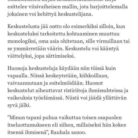
esittelee viisivaiheisen mallin, jota harjoittelemalla
jokainen voi kehittyä keskustelijana.
Keskustelusta jää ontto olo esimerkiksi silloin, kun
keskusteluksi tarkoitettu kohtaaminen muuttuu
monologiksi, oma asia ohitetaan, sille virnuillaan tai
se ymmärretään väärin. Keskustelu voi kääntyä
väittelyksi, jopa sättimiseksi.
Huonoja keskusteluja käydään niin töissä kuin
vapaalla. Niissä keskeytetään, kiihkoillaan,
vaivaannutaan ja esitelmöidään. Huonot
keskustelut aiheuttavat ristiriitoja ihmissuhteissa ja
vaikeuksia työelämässä. Niistä voi jäädä yllättävän
syvä jälki.
”Minun tapani puhua vaikuttaa toisen osapuolen
itseluottamukseen eli siihen, millaiseksi hän kokee
itsensä ihmisenä”, Rauhala sanoo.