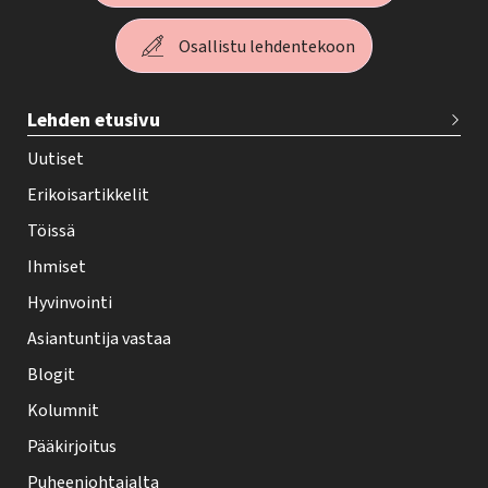
Osallistu lehdentekoon
T
Lehden etusivu
e
h
Uutiset
y
Erikoisartikkelit
-
Töissä
l
Ihmiset
e
Hyvinvointi
h
Asiantuntija vastaa
t
i
Blogit
f
Kolumnit
o
Pääkirjoitus
o
Puheenjohtajalta