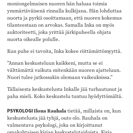
moniongelmaisen nuoren hän haluaa toimia
ymmärtäväisenä rinnalla kulkijana. Hän lohduttaa
nuorta ja pyrkii osoittamaan, että nuoren kokemus
tilanteestaan on arvokas. Samalla Inka on myös
auktoriteetti, joka yrittää järkipuheella ohjata
nuorta oikealle polulle.
Kun puhe ei tavoita, Inka kokee riittämättömyyttä.
”Annan keskusteluun kaikkeni, mutta se ei
välttämättä vaikuta mitenkään nuoren ajatteluun.
Nuori tulee jatkossakin olemaan vaikeuksissa.”
Tällaisesta keskustelusta Inkalle jää turhautunut ja
paha mieli. Koko keskustelu tuntuu hyödyttömältä.
Ilona Rauhala
PSYKOLOGI
tietää, millaista on, kun
keskustelusta jää tyhjä, outo olo. Rauhala on
valmentava psykologi, joka on kirjoittanut
omakohtaisen kirjan keskustelutaidoista. Kirja