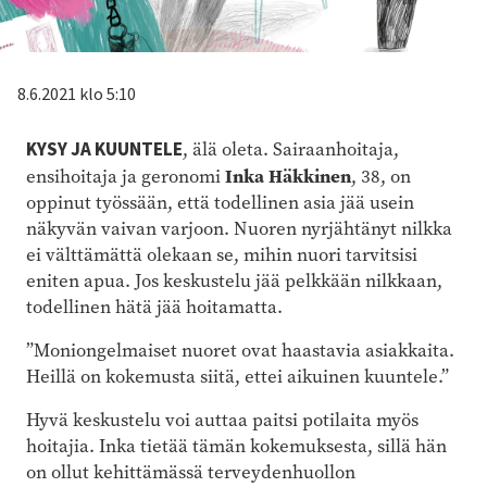
8.6.2021 klo 5:10
KYSY JA KUUNTELE
, älä oleta. Sairaanhoitaja,
Inka Häkkinen
ensihoitaja ja geronomi
, 38, on
oppinut työssään, että todellinen asia jää usein
näkyvän vaivan varjoon. Nuoren nyrjähtänyt nilkka
ei välttämättä olekaan se, mihin nuori tarvitsisi
eniten apua. Jos keskustelu jää pelkkään nilkkaan,
todellinen hätä jää hoitamatta.
”Moniongelmaiset nuoret ovat haastavia asiakkaita.
Heillä on kokemusta siitä, ettei aikuinen kuuntele.”
Hyvä keskustelu voi auttaa paitsi potilaita myös
hoitajia. Inka tietää tämän kokemuksesta, sillä hän
on ollut kehittämässä terveydenhuollon