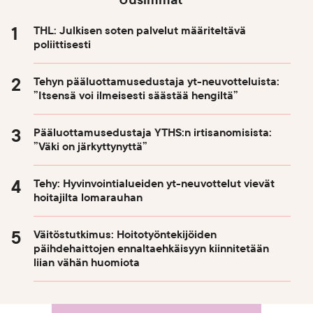
THL: Julkisen soten palvelut määriteltävä
poliittisesti
Tehyn pääluottamusedustaja yt-neuvotteluista:
”Itsensä voi ilmeisesti säästää hengiltä”
Pääluottamusedustaja YTHS:n irtisanomisista:
”Väki on järkyttynyttä”
Tehy: Hyvinvointialueiden yt-neuvottelut vievät
hoitajilta lomarauhan
Väitöstutkimus: Hoitotyöntekijöiden
päihdehaittojen ennaltaehkäisyyn kiinnitetään
liian vähän huomiota