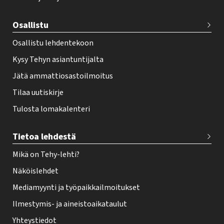
t
e
Osallistu
r
Osallistu lehdentekoon
Kysy Tehyn asiantuntijalta
Jätä ammattiosastoilmoitus
Tilaa uutiskirje
Tulosta lomakalenteri
Tietoa lehdestä
Mikä on Tehy-lehti?
Näköislehdet
Mediamyynti ja työpaikkailmoitukset
Ilmestymis- ja aineistoaikataulut
Yhteystiedot