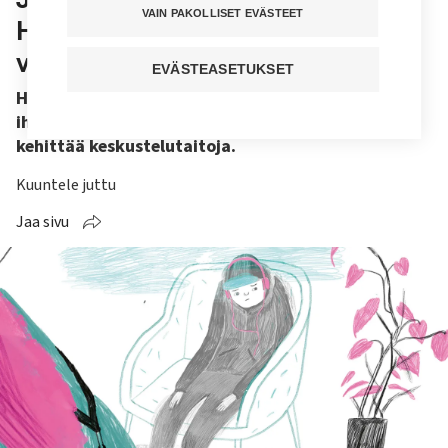
VAIN PAKOLLISET EVÄSTEET
Hyvässä dialogissa on nämä 5
vaihetta
EVÄSTEASETUKSET
Huonot keskustelut aiheuttavat ristiriitoja
ihmissuhteissa ja vaikeuksia työelämässä. On aika
kehittää keskustelutaitoja.
Kuuntele juttu
Jaa sivu