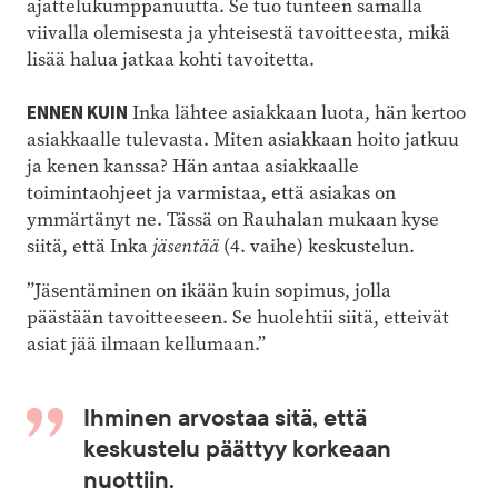
ajattelukumppanuutta. Se tuo tunteen samalla
viivalla olemisesta ja yhteisestä tavoitteesta, mikä
lisää halua jatkaa kohti tavoitetta.
ENNEN KUIN
Inka lähtee asiakkaan luota, hän kertoo
asiakkaalle tulevasta. Miten asiakkaan hoito jatkuu
ja kenen kanssa? Hän antaa asiakkaalle
toimintaohjeet ja varmistaa, että asiakas on
ymmärtänyt ne. Tässä on Rauhalan mukaan kyse
siitä, että Inka
jäsentää
(4. vaihe) keskustelun.
”Jäsentäminen on ikään kuin sopimus, jolla
päästään tavoitteeseen. Se huolehtii siitä, etteivät
asiat jää ilmaan kellumaan.”
Ihminen arvostaa sitä, että
keskustelu päättyy korkeaan
nuottiin.