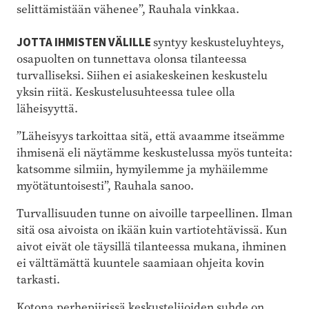
selittämistään vähenee”, Rauhala vinkkaa.
JOTTA IHMISTEN VÄLILLE
syntyy keskusteluyhteys,
osapuolten on tunnettava olonsa tilanteessa
turvalliseksi. Siihen ei asiakeskeinen keskustelu
yksin riitä. Keskustelusuhteessa tulee olla
läheisyyttä.
”Läheisyys tarkoittaa sitä, että avaamme itseämme
ihmisenä eli näytämme keskustelussa myös tunteita:
katsomme silmiin, hymyilemme ja myhäilemme
myötätuntoisesti”, Rauhala sanoo.
Turvallisuuden tunne on aivoille tarpeellinen. Ilman
sitä osa aivoista on ikään kuin vartiotehtävissä. Kun
aivot eivät ole täysillä tilanteessa mukana, ihminen
ei välttämättä kuuntele saamiaan ohjeita kovin
tarkasti.
Kotona perhepiirissä keskustelijoiden suhde on