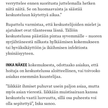
verryttelee ennen suoritusta juttelemalla hetken
niitä näitä. Se on huomaavaista ja säästää
keskusteluun käytettyä aikaa.”
Rupattelu varmistaa, että keskustelijoiden mielet ja
ajatukset ovat tilanteessa läsnä. Tällöin
keskustelussa päästään pintaa syvemmälle – nuoren
nyrjähtäneestä nilkasta hylkäämisen kokemukseen
tai hyväksikäyttöön ja ikäihmisen infektiosta
yksinäisyyteen.
INKA NÄKEE
kokemuksesta, odottaako asiakas, että
hoitaja on keskustelussa aloitteellinen, vai toivooko
asiakas enemmän kuuntelijaa.
”Iäkkäät ihmiset puhuvat usein paljon asiaa, mutta
myös asian vierestä. Iäkkään muistisairaan kanssa
keskustelu vaatii luovuutta, sillä osa puheesta voi
olla sepitettyä”, Inka sanoo.