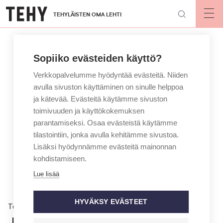
Hyppää
TEHYLÄISTEN OMA LEHTI
pääsisältöön
Op
mai
nav
Sopiiko evästeiden käyttö?
Verkkopalvelumme hyödyntää evästeitä. Niiden
avulla sivuston käyttäminen on sinulle helppoa
ja kätevää. Evästeitä käytämme sivuston
toimivuuden ja käyttökokemuksen
parantamiseksi. Osaa evästeistä käytämme
tilastointiin, jonka avulla kehitämme sivustoa.
Lisäksi hyödynnämme evästeitä mainonnan
kohdistamiseen.
Lue lisää
HYVÄKSY EVÄSTEET
Töissä
Jäikö keskustelusta ontto olo?