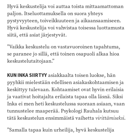
Hyvä keskustelija voi auttaa toista mittaamattoman
paljon. Itseluottamuksella on suora yhteys
pystyvyyteen, toiveikkuuteen ja aikaansaamiseen.
Hyvä keskustelija voi vahvistaa toisessa luottamusta
siitä, että asiat järjestyvät.
”Vaikka keskustelu on vastavuoroinen tapahtuma,
se paranee jo sillä, että toinen osapuoli alkaa hioa
keskustelutaitojaan.”
KUN INKA SIIRTYY
asiakkaalta toisen luokse, hän
pyyhkii mielestään edellisen asiakaskohtaamisen ja
keskittyy tulevaan. Kohtaamiset ovat hyvin erilaisia
ja vaativat hoitajalta erilaista tapaa olla läsnä. Siksi
Inka ei men heti keskustelussa suoraan asiaan, vaan
tunnustelee maaperää. Psykologi Rauhala kutsuu
tätä keskustelun ensimmäistä vaihetta
virittämiseksi
.
”Samalla tapaa kuin urheilija, hyvä keskustelija