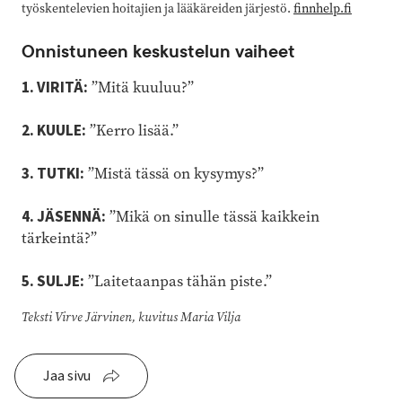
työskentelevien hoitajien ja lääkäreiden järjestö.
finnhelp.fi
Onnistuneen keskustelun vaiheet
1. VIRITÄ:
”Mitä kuuluu?”
2. KUULE:
”Kerro lisää.”
3. TUTKI:
”Mistä tässä on kysymys?”
4. JÄSENNÄ:
”Mikä on sinulle tässä kaikkein
tärkeintä?”
5. SULJE:
”Laitetaanpas tähän piste.”
Teksti Virve Järvinen, kuvitus Maria Vilja
Jaa sivu