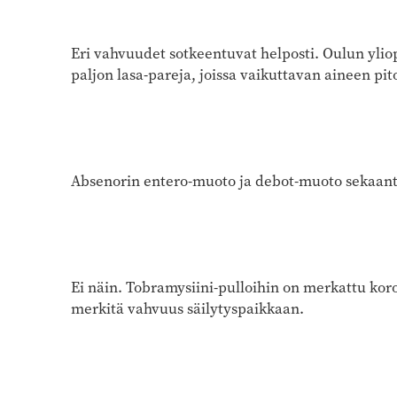
Eri vahvuudet sotkeentuvat helposti. Oulun yliop
paljon lasa-pareja, joissa vaikuttavan aineen pit
Absenorin entero-muoto ja debot-muoto sekaantu
Ei näin. Tobramysiini-pulloihin on merkattu kor
merkitä vahvuus säilytyspaikkaan.