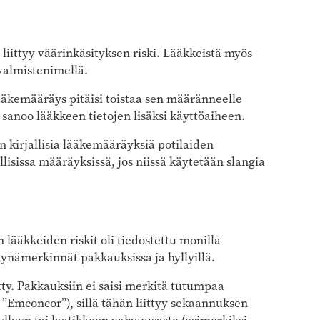
 liittyy väärinkäsityksen riski. Lääkkeistä myös
valmistenimellä.
lääkemääräys pitäisi toistaa sen määränneelle
i sanoo lääkkeen tietojen lisäksi käyttöaiheen.
n kirjallisia lääkemääräyksiä potilaiden
allisissa määräyksissä, jos niissä käytetään slangia
 lääkkeiden riskit oli tiedostettu monilla
kynämerkinnät pak­kauksissa ja hyllyillä.
ty. Pakkauksiin ei saisi merkitä tutumpaa
”Emconcor”), sillä tähän liittyy sekaannuksen