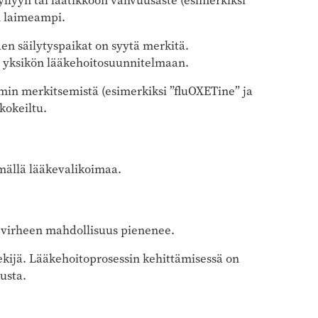
 hyllyyn tai laatikkoon vahvuusaste (esimerkiksi
in laimeampi.
den säilytyspaikat on syytä merkitä.
ää yksikön lääkehoitosuunnitelmaan.
min merkitsemistä (esimerkiksi ”fluOXETine” ja
kokeiltu.
mällä lääkevalikoimaa.
kevirheen mahdollisuus pienenee.
 tekijä. Lääkehoitoprosessin kehittämisessä on
usta.