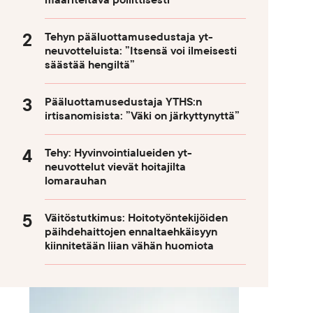
määriteltävä poliittisesti
Tehyn pääluottamusedustaja yt-
neuvotteluista: ”Itsensä voi ilmeisesti
säästää hengiltä”
Pääluottamusedustaja YTHS:n
irtisanomisista: ”Väki on järkyttynyttä”
Tehy: Hyvinvointialueiden yt-
neuvottelut vievät hoitajilta
lomarauhan
Väitöstutkimus: Hoitotyöntekijöiden
päihdehaittojen ennaltaehkäisyyn
kiinnitetään liian vähän huomiota