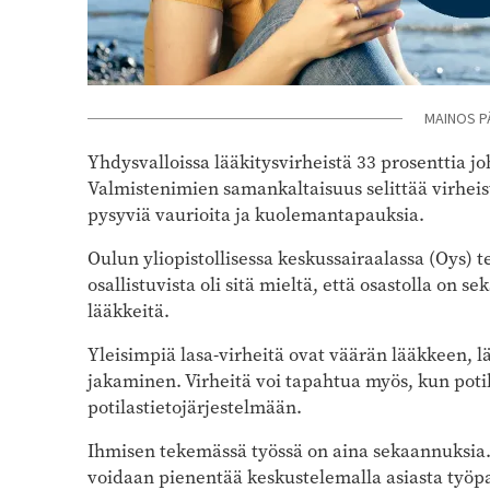
MAINOS P
Yhdysvalloissa lääkitysvirheistä 33 prosenttia 
Valmistenimien samankaltaisuus selittää virheis
pysyviä vaurioita ja kuolemantapauksia.
Oulun yliopistollisessa keskussairaalassa (Oys) 
osallistuvista oli sitä mieltä, että osastolla on 
lääkkeitä.
Yleisimpiä lasa-virheitä ovat väärän lääkkeen
jakaminen. Virheitä voi tapahtua myös, kun potil
potilastietojärjestelmään.
Ihmisen tekemässä työssä on aina sekaannuksia. N
voidaan pienentää keskustelemalla asiasta työpa