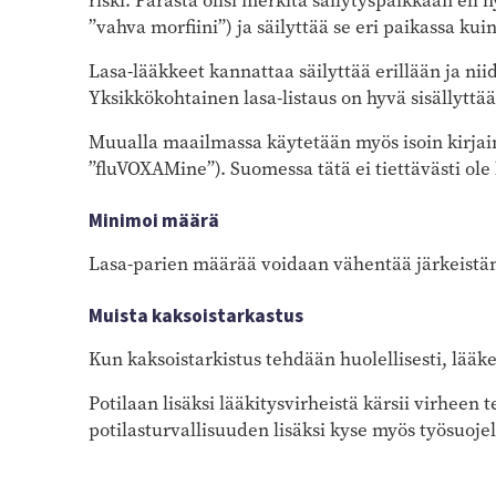
riski. Parasta olisi merkitä säilytyspaikkaan eli
”vahva morfiini”) ja säilyttää se eri paikassa ku
Lasa-lääkkeet kannattaa säilyttää erillään ja nii
Yksikkökohtainen lasa-listaus on hyvä sisällytt
Muualla maailmassa käytetään myös isoin kirjai
”fluVOXAMine”). Suomessa tätä ei tiettävästi ole 
Minimoi määrä
Lasa-parien määrää voidaan vähentää järkeistä
Muista kaksoistarkastus
Kun kaksoistarkistus tehdään huolellisesti, lää
Potilaan lisäksi lääkitysvirheistä kärsii virheen
potilasturvallisuuden lisäksi kyse myös työsuojel