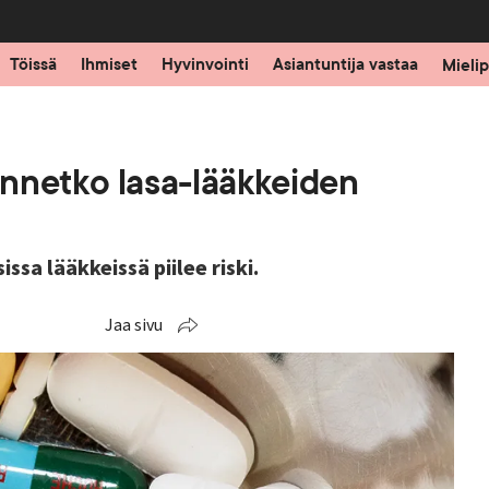
Töissä
Ihmiset
Hyvinvointi
Asiantuntija vastaa
Mielip
nnetko lasa-lääkkeiden
sa lääkkeissä piilee riski.
Jaa sivu