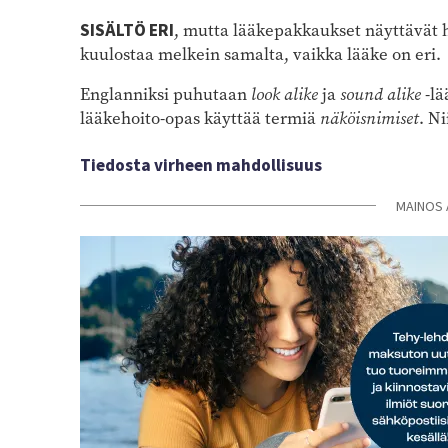
SISÄLTÖ ERI
, mutta lääkepakkaukset näyttävät 
kuulostaa melkein samalta, vaikka lääke on eri.
Englanniksi puhutaan
look alike
ja
sound alike
-lä
lääkehoito-opas käyttää termiä
näköisnimiset
. N
Tiedosta virheen mahdollisuus
MAINOS 