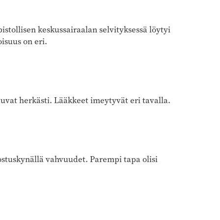
istollisen keskussairaalan selvityksessä löytyi
oisuus on eri.
vat herkästi. Lääkkeet imeytyvät eri tavalla.
ostuskynällä vahvuudet. Parempi tapa olisi