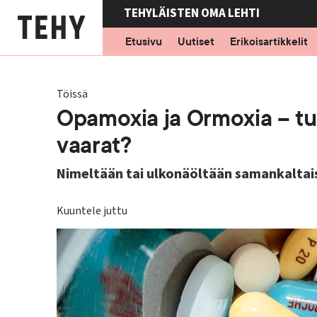
Hyppää
TEHYLÄISTEN OMA LEHTI
pääsisältöön
Etusivu
Uutiset
Erikoisartikkelit
Töissä
Opamoxia ja Ormoxia – tu
vaarat?
Nimeltään tai ulkonäöltään samankaltaisis
Kuuntele juttu