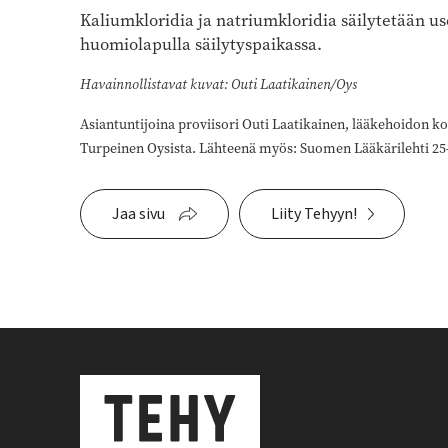
Kaliumkloridia ja natriumkloridia säilytetään u
huomiolapulla säilytyspaikassa.
Havainnollistavat kuvat: Outi Laatikainen/Oys
Asiantuntijoina proviisori Outi Laatikainen, lääkehoidon ko
Turpeinen Oysista. Lähteenä myös: Suomen Lääkärilehti 25
Jaa sivu
Liity Tehyyn!