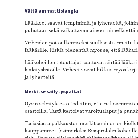
Vältä ammattislangia
Lääkkeet saavat lempinimiä ja lyhenteitä, joihin
puhutaan sekä vaikuttavan aineen nimellä että 
Virheiden poissulkemiseksi suullisesti annettu 
lääkärille. Riskiä pienentää myös se, että lääkär
Lääkehoidon toteuttajat saattavat siirtää lääkäri
lääkityslistoille. Virheet voivat liikkua myös kirj
ja lyhenteitä.
Merkitse säilytyspaikat
Oysin selvityksessä todettiin, että näköisnimisten
osastoilla. Tästä kertoivat varoituslaput ja puna
Tosiasiassa pakkausten merkitseminen on kiellet
kauppanimeä (esimerkiksi Bisoprololin kohdalle 