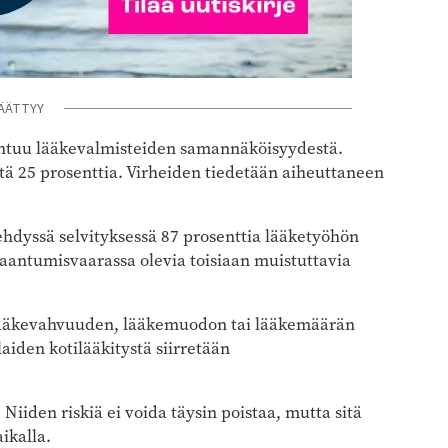
ÄÄTTYY
johtuu lääkevalmisteiden samannäköisyydestä.
tä 25 prosenttia. Virheiden tiedetään aiheuttaneen
tehdyssä selvityksessä 87 prosenttia lääketyöhön
sekaantumisvaarassa olevia toisiaan muistuttavia
, lääkevahvuuden, lääkemuodon tai lääkemäärän
aiden kotilääkitystä siirretään
iiden riskiä ei voida täysin poistaa, mutta sitä
ikalla.