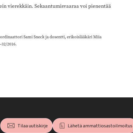
sein vierekkäin. Sekaantumisvaaraa voi pienentää
ordinaattori Sami Sneck ja dosentti, erikoislääkäri Miia
–32/2016.
Tilaa uutiskirje
Lähetä ammattiosastoilmoitus