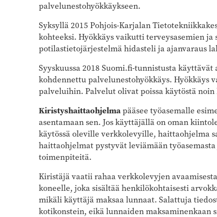
palvelunestohyökkäykseen.
Syksyllä 2015 Pohjois-Karjalan Tietotekniikkak
kohteeksi. Hyökkäys vaikutti terveysasemien ja 
potilastietojärjestelmä hidasteli ja ajanvaraus l
Syyskuussa 2018 Suomi.fi-tunnistusta käyttävät a
kohdennettu palvelunestohyökkäys. Hyökkäys vai
palveluihin. Palvelut olivat poissa käytöstä noin
Kiristyshaittaohjelma
pääsee työasemalle esimer
asentamaan sen. Jos käyttäjällä on oman kiintolev
käytössä oleville verkkolevyille, haittaohjelma 
haittaohjelmat pystyvät leviämään työasemasta j
toimenpiteitä.
Kiristäjä vaatii rahaa verkkolevyjen avaamisesta.
koneelle, joka sisältää henkilökohtaisesti arvok
mikäli käyttäjä maksaa lunnaat. Salattuja tiedos
kotikonstein, eikä lunnaiden maksaminenkaan si