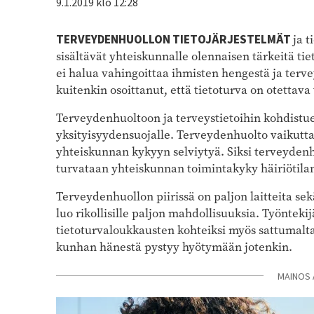
9.1.2019 klo 12:28
TERVEYDENHUOLLON TIETOJÄRJESTELMÄT
ja t
sisältävät yhteiskunnalle olennaisen tärkeitä tie
ei halua vahingoittaa ihmisten hengestä ja terv
kuitenkin osoittanut, että tietoturva on otettav
Terveydenhuoltoon ja terveystietoihin kohdistue
yksityisyydensuojalle. Terveydenhuolto vaikutta
yhteiskunnan kykyyn selviytyä. Siksi terveyden
turvataan yhteiskunnan toimintakyky häiriötilan
Terveydenhuollon piirissä on paljon laitteita sek
luo rikollisille paljon mahdollisuuksia. Työntekij
tietoturvaloukkausten kohteiksi myös sattumalta –
kunhan hänestä pystyy hyötymään jotenkin.
MAINOS 