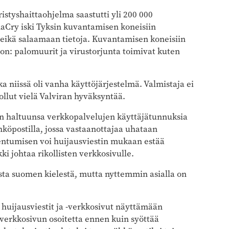
styshaittaohjelma saastutti yli 200 000
aCry iski Tyksin kuvantamisen koneisiin
 eikä salaamaan tietoja. Kuvantamisen koneisiin
on: palomuurit ja virustorjunta toimivat kuten
 niissä oli vanha käyttöjärjestelmä. Valmistaja ei
 ollut vielä Valviran hyväksyntää.
an haltuunsa verkkopalvelujen käyttäjätunnuksia
ähköpostilla, jossa vastaanottajaa uhataan
entumisen voi huijausviestin mukaan estää
i johtaa rikollisten verkkosivulle.
osta suomen kielestä, mutta nyttemmin asialla on
huijausviestit ja -verkkosivut näyttämään
a verkkosivun osoitetta ennen kuin syöttää