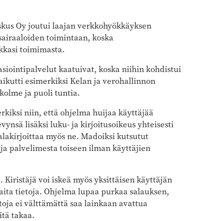
eskus Oy joutui laajan verkkohyökkäyksen
sairaaloiden toimintaan, koska
akkasi toimimasta.
siointipalvelut kaatuivat, koska niihin kohdistui
kutti esimerkiksi Kelan ja verohallinnon
 kolme ja puoli tuntia.
kiksi niin, että ohjelma huijaa käyttäjää
ynsä lisäksi luku- ja kirjoitusoikeus yhteisesti
salakirjoittaa myös ne. Madoiksi kutsutut
a palvelimesta toiseen ilman käyttäjien
 Kiristäjä voi iskeä myös yksittäisen käyttäjän
kaita tietoja. Ohjelma lupaa purkaa salauksen,
toja ei välttämättä saa lainkaan avattua
tä takaa.