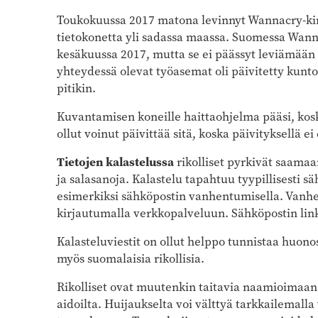
Toukokuussa 2017 matona levinnyt Wannacry-kiri
tietokonetta yli sadassa maassa. Suomessa Wann
kesäkuussa 2017, mutta se ei päässyt leviämään
yhteydessä olevat työasemat oli päivitetty kunto
pitikin.
Kuvantamisen koneille haittaohjelma pääsi, koska
ollut voinut päivittää sitä, koska päivityksellä ei
Tietojen kalastelussa
rikolliset pyrkivät saama
ja salasanoja. Kalastelu tapahtuu tyypillisesti s
esimerkiksi sähköpostin vanhentumisella. Vanh
kirjautumalla verkkopalveluun. Sähköpostin linkk
Kalasteluviestit on ollut helppo tunnistaa huon
myös suomalaisia rikollisia.
Rikolliset ovat muutenkin taitavia naamioimaan 
aidoilta. Huijaukselta voi välttyä tarkkailemall