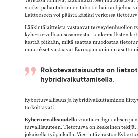
Verkossa toimivat lääkintälaitteet muodostavat ti
vuoksi pahantahtoinen taho tai haittaohjelma vo
Laitteeseen voi päästä käsiksi verkossa tietotur
Lääkintälaitteista vastaavat terveydenhuollon työ
kyberturvallisuusosaamista. Lääkinnällisten lai
kestää pitkään, mikä saattaa muodostaa tietotur
muutokset vastaavat Euroopan unionin asettami
Rokote­vastaisuutta on ­lietso
hybridivaikuttamisella.
Kyberturvallisuus ja hybridivaikuttaminen liitty
tarkoittavat?
Kyberturvallisuudella
viitataan digitaalisen ja
turvallisuuteen. Tietoturva on keskeinen tekijä
jokaisella työpaikalla. Viestintäviraston Kybert