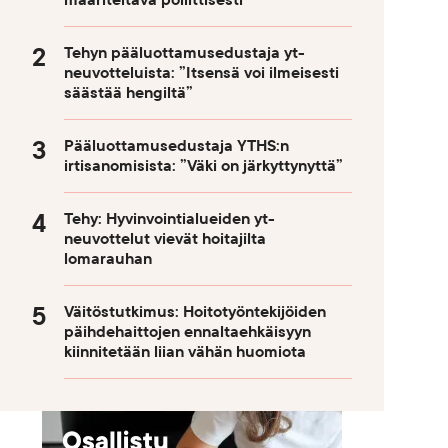
määriteltävä poliittisesti
Tehyn pääluottamusedustaja yt-
neuvotteluista: ”Itsensä voi ilmeisesti
säästää hengiltä”
Pääluottamusedustaja YTHS:n
irtisanomisista: ”Väki on järkyttynyttä”
Tehy: Hyvinvointialueiden yt-
neuvottelut vievät hoitajilta
lomarauhan
Väitöstutkimus: Hoitotyöntekijöiden
päihdehaittojen ennaltaehkäisyyn
kiinnitetään liian vähän huomiota