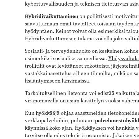
kyberturvallisuuden ja teknisen tietoturvan asia
Hybridivaikuttaminen
on poliittisesti motivoitu
saavuttamaan omat tavoitteet toisiaan täydentä
hyödyntäen. Keinot voivat olla esimerkiksi taloudell
Hybridivaikuttamisen takana voi olla joko valtioll
Sosiaali- ja terveydenhuolto on keskeinen kohde
esimerkiksi sosiaalisessa mediassa.
Yhdysvaltala
trollitilit ovat levittäneet rokotteista järjestelmä
vastakkainasettelua aiheen tiimoilta, mikä on s
lisääntymiseen länsimaissa.
Tarkoituksellinen lietsonta voi edistää vaikuttaja
viranomaisilla on asian käsittelyn vuoksi vähemm
Kun hyökkääjä ohjaa saastuneiden tietokoneiden
verkkopalveluihin, puhutaan
palvelunestohyök
käynnissä koko ajan. Hyökkäyksen voi hankkia ve
tarvitse olla edes teknistä osaamista. Jokaisen 