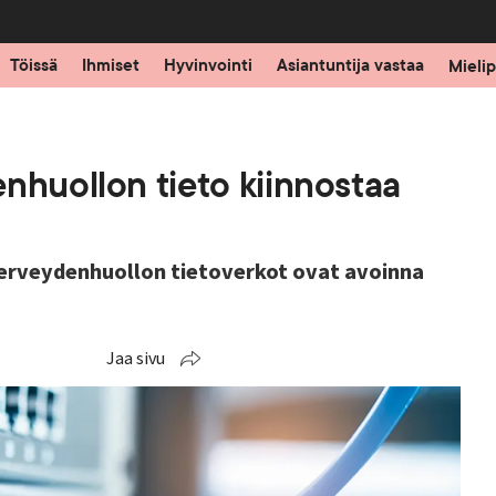
Töissä
Ihmiset
Hyvinvointi
Asiantuntija vastaa
Mielip
nhuollon tieto kiinnostaa
terveydenhuollon tietoverkot ovat avoinna
Jaa sivu