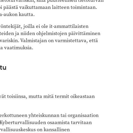
etoturvariskin, sillä puutteellisen tietoturvan
i päästä vaikuttamaan laitteen toimintaan.
va-aukon kautta.
ntekijät, joilla ei ole it-ammattilaisten
tteiden ja niiden ohjelmistojen päivittäminen
variskin. Valmistajan on varmistettava, että
a vaatimuksia.
ttu
vät toisiinsa, mutta mitä termit oikeastaan
 verkottuneen yhteiskunnan tai organisaation
. Kyberturvallisuuden osaamista tarvitaan
urvallisuuskeskus on kansallinen