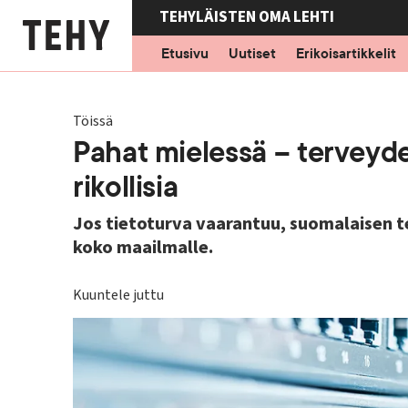
Hyppää
TEHYLÄISTEN OMA LEHTI
pääsisältöön
Etusivu
Uutiset
Erikoisartikkelit
Töissä
Pahat mielessä – terveyde
rikollisia
Jos tietoturva vaarantuu, suomalaisen 
koko maailmalle.
Kuuntele juttu