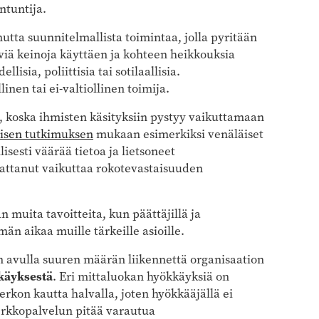
ntuntija.
nutta suunnitelmallista toimintaa, jolla pyritään
viä keinoja käyttäen ja kohteen heikkouksia
isia, poliittisia tai sotilaallisia.
inen tai ei-valtiollinen toimija.
, koska ihmisten käsityksiin pystyy vaikuttamaan
isen tutkimuksen
mukaan esimerkiksi venäläiset
llisesti väärää tietoa ja lietsoneet
aattanut vaikuttaa rokotevastaisuuden
n muita tavoitteita, kun päättäjillä ja
än aikaa muille tärkeille asioille.
 avulla suuren määrän liikennettä organisaation
käyksestä
. Eri mittaluokan hyökkäyksiä on
rkon kautta halvalla, joten hyökkääjällä ei
verkkopalvelun pitää varautua