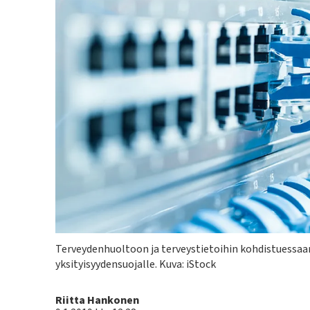
Kuvateksti
Terveydenhuoltoon ja terveystietoihin kohdistuessaan
yksityisyydensuojalle. Kuva: iStock
Kirjoittaja
Riitta Hankonen