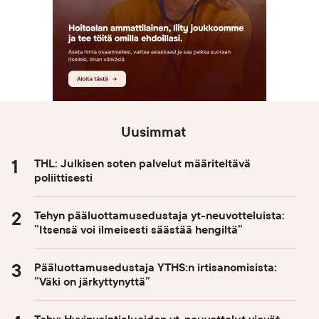
Uusimmat
THL: Julkisen soten palvelut määriteltävä
poliittisesti
Tehyn pääluottamusedustaja yt-neuvotteluista:
”Itsensä voi ilmeisesti säästää hengiltä”
Pääluottamusedustaja YTHS:n irtisanomisista:
”Väki on järkyttynyttä”