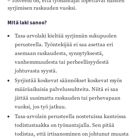
– Toiveeni on, että työnantajat lopettavat naisten
syrjimisen raskauden vuoksi.
Mitä laki sanoo?
Tasa-arvolaki kieltää syrjinnän sukupuolen
perusteella. Työntekijää ei saa asettaa eri
asemaan raskaudesta, synnytyksestä,
vanhemmuudesta tai perheellisyydestä
johtuvasta syystä.
Syrjintää koskevat säännökset koskevat myös
määräaikaisia palvelussuhteita. Niitä ei saa
jättää uusimatta raskauden tai perhevapaan
vuoksi, jos työ jatkuu.
Tasa-arvolain perusteella nostetuissa kanteissa
todistustaakka on työnantajalla. Sen pitää
todistaa, että irtisanominen on johtunut muusta