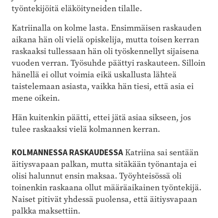
työntekijöitä eläköityneiden tilalle.
Katriinalla on kolme lasta. Ensimmäisen raskauden
aikana hän oli vielä opiskelija, mutta toisen kerran
raskaaksi tullessaan hän oli työskennellyt sijaisena
vuoden verran. Työsuhde päättyi raskauteen. Silloin
hänellä ei ollut voimia eikä uskallusta lähteä
taistelemaan asiasta, vaikka hän tiesi, että asia ei
mene oikein.
Hän kuitenkin päätti, ettei jätä asiaa sikseen, jos
tulee raskaaksi vielä kolmannen kerran.
KOLMANNESSA RASKAUDESSA
Katriina sai sentään
äitiysvapaan palkan, mutta sitäkään työnantaja ei
olisi halunnut ensin maksaa. Työyhteisössä oli
toinenkin raskaana ollut määräaikainen työntekijä.
Naiset pitivät yhdessä puolensa, että äitiysvapaan
palkka maksettiin.