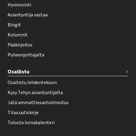
Hyvinvointi
h
Asiantuntija vastaa
t
i
Blogit
f
Kolumnit
o
Pääkirjoitus
o
Puheenjohtajalta
t
e
Osallistu
r
Osallistu lehdentekoon
Kysy Tehyn asiantuntijalta
Jätä ammattiosastoilmoitus
Tilaa uutiskirje
Tulosta lomakalenteri