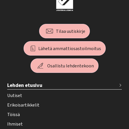
Tilaa uutiskirje
Lähetä ammattiosastoilmoitus
Osallistu lehdentekoon
T
Lehden etusivu
e
h
Uutiset
y
Erikoisartikkelit
-
Töissä
l
Ihmiset
e