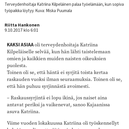
Kuvateksti
Terveydenhoitaja Katriina Kilpeläinen palaa työelämään, kun sopiva
työpaikka löytyy. Kuva: Miska Puumala
Kirjoittaja
Riitta Hankonen
9.10.2017 klo 6:01
KAKSI ASIAA
oli terveydenhoitaja Katriina
Kilpeläiselle selvää, kun hän lähti taistelemaan
omien ja kaikkien muiden naisten oikeuksien
puolesta.
Toinen oli se, että häntä ei syrjitä toista kertaa
raskauden vuoksi ilman seuraamuksia. Toinen oli se,
että hän puhuu syrjinnästä avoimesti.
– Raskaussyrjintä ei lopu ikinä, jos naiset aina
antavat periksi ja vaikenevat, sanoo Kajaanissa
asuva Katriina.
Viime vuoden lokakuussa Katriina oli työskennellyt