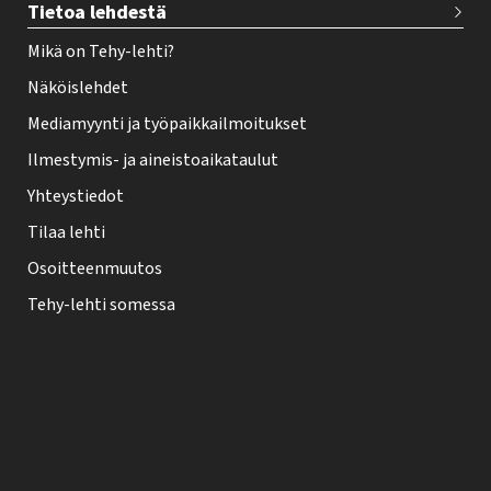
Tietoa lehdestä
Mikä on Tehy-lehti?
Näköislehdet
Mediamyynti ja työpaikkailmoitukset
Ilmestymis- ja aineistoaikataulut
Yhteystiedot
Tilaa lehti
Osoitteenmuutos
Tehy-lehti somessa