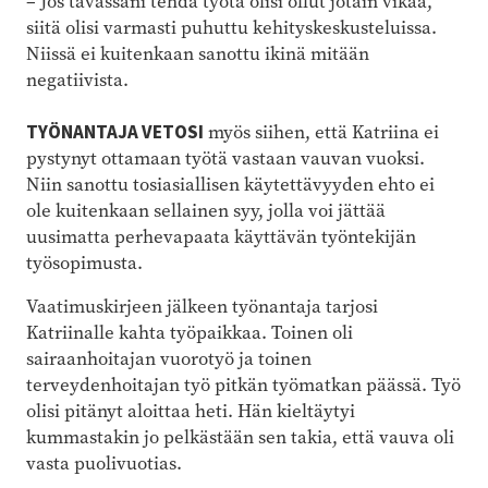
– Jos tavassani tehdä työtä olisi ollut jotain vikaa,
siitä olisi varmasti puhuttu kehityskeskusteluissa.
Niissä ei kuitenkaan sanottu ikinä mitään
negatiivista.
TYÖNANTAJA VETOSI
myös siihen, että Katriina ei
pystynyt ottamaan työtä vastaan vauvan vuoksi.
Niin sanottu tosiasiallisen käytettävyyden ehto ei
ole kuitenkaan sellainen syy, jolla voi jättää
uusimatta perhevapaata käyttävän työntekijän
työsopimusta.
Vaatimuskirjeen jälkeen työnantaja tarjosi
Katriinalle kahta työpaikkaa. Toinen oli
sairaanhoitajan vuorotyö ja toinen
terveydenhoitajan työ pitkän työmatkan päässä. Työ
olisi pitänyt aloittaa heti. Hän kieltäytyi
kummastakin jo pelkästään sen takia, että vauva oli
vasta puolivuotias.