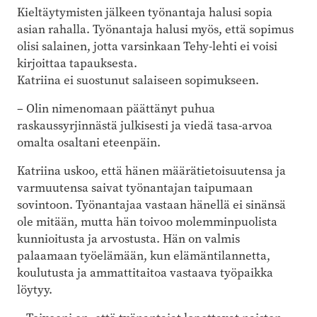
Kieltäytymisten jälkeen työnantaja halusi sopia
asian rahalla. Työnantaja halusi myös, että sopimus
olisi salainen, jotta varsinkaan Tehy-lehti ei voisi
kirjoittaa tapauksesta.
Katriina ei suostunut salaiseen sopimukseen.
– Olin nimenomaan päättänyt puhua
raskaussyrjinnästä julkisesti ja viedä tasa-arvoa
omalta osaltani eteenpäin.
Katriina uskoo, että hänen määrätietoisuutensa ja
varmuutensa saivat työnantajan taipumaan
sovintoon. Työnantajaa vastaan hänellä ei sinänsä
ole mitään, mutta hän toivoo molemminpuolista
kunnioitusta ja arvostusta. Hän on valmis
palaamaan työelämään, kun elämäntilannetta,
koulutusta ja ammattitaitoa vastaava työpaikka
löytyy.