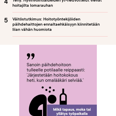
Tehy: Hyvinvointialueiden yt-neuvottelut vievät
hoitajilta lomarauhan
Väitöstutkimus: Hoitotyöntekijöiden
päihdehaittojen ennaltaehkäisyyn kiinnitetään
liian vähän huomiota