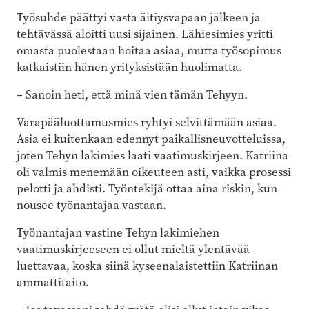
Työsuhde päättyi vasta äitiysvapaan jälkeen ja
tehtävässä aloitti uusi sijainen. Lähiesimies yritti
omasta puolestaan hoitaa asiaa, mutta työsopimus
katkaistiin hänen yrityksistään huolimatta.
– Sanoin heti, että minä vien tämän Tehyyn.
Varapääluottamusmies ryhtyi selvittämään asiaa.
Asia ei kuitenkaan edennyt paikallisneuvotteluissa,
joten Tehyn lakimies laati vaatimuskirjeen. Katriina
oli valmis menemään oikeuteen asti, vaikka prosessi
pelotti ja ahdisti. Työntekijä ottaa aina riskin, kun
nousee työnantajaa vastaan.
Työnantajan vastine Tehyn lakimiehen
vaatimuskirjeeseen ei ollut mieltä ylentävää
luettavaa, koska siinä kyseenalaistettiin Katriinan
ammattitaito.