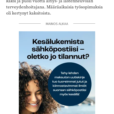
kaksi ja puoli vuotta äitiys- ja lastenneuvolan
terveydenhoitajana. Määräaikaisia työsopimuksia
oli kertynyt kaksitoista.
MAINOS ALKAA