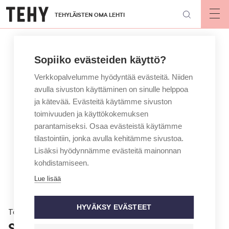
Hyppää
TEHYLÄISTEN OMA LEHTI
pääsisältöön
Op
mai
nav
Sopiiko evästeiden käyttö?
Verkkopalvelumme hyödyntää evästeitä. Niiden
avulla sivuston käyttäminen on sinulle helppoa
ja kätevää. Evästeitä käytämme sivuston
toimivuuden ja käyttökokemuksen
parantamiseksi. Osaa evästeistä käytämme
tilastointiin, jonka avulla kehitämme sivustoa.
Lisäksi hyödynnämme evästeitä mainonnan
kohdistamiseen.
Lue lisää
HYVÄKSY EVÄSTEET
Töissä
Syrjitty hoitaja: