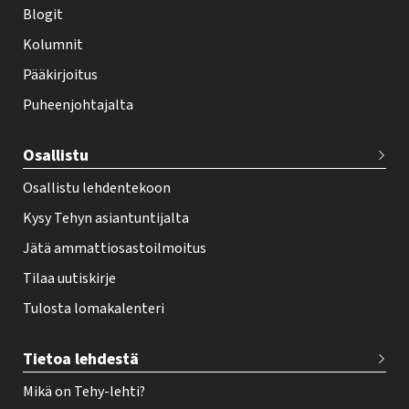
i
Blogit
f
Kolumnit
o
Pääkirjoitus
o
Puheenjohtajalta
t
e
Osallistu
r
Osallistu lehdentekoon
Kysy Tehyn asiantuntijalta
Jätä ammattiosastoilmoitus
Tilaa uutiskirje
Tulosta lomakalenteri
Tietoa lehdestä
Mikä on Tehy-lehti?