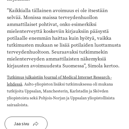
”Kaikkialla tällainen avoimuus ei ole itsestään
selvää. Monissa maissa terveydenhuollon
ammattilaiset pohtivat, onko esimerkiksi
mielenterveyttä koskeviin kirjauksiin pääsystä
potilaalle enemmän haittaa kuin hyötyä, vaikka
tutkimusten mukaan se lisää potilaiden luottamusta
terveydenhuoltoon. Seuraavaksi tutkimmekin
mielenterveyden ammattilaisten näkemyksiä
kirjausten avoimuudesta Suomessa”, Simola kertoo.
Tutkimus julkaistiin Journal of Medical Internet Research -
lehdessä
. Aalto-yliopiston lisäksi tutkimuksessa oli mukana
tutkijoita Uppsalan, Manchesterin, Karlstadin ja Skövden
yliopistoista sekä Pohjois-Norjan ja Uppsalan yliopistollisista
sairaaloista.
Jaa sivu