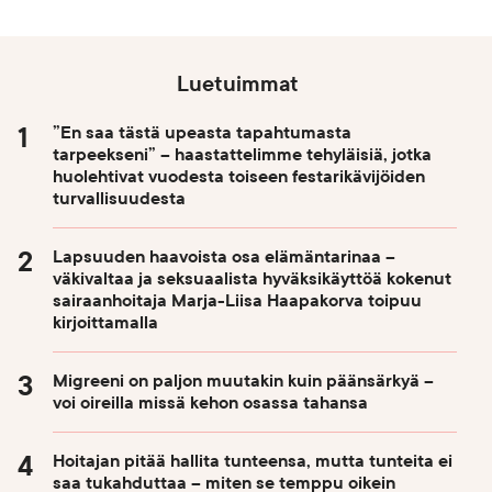
Luetuimmat
”En saa tästä upeasta tapahtumasta
tarpeekseni” – haastattelimme tehyläisiä, jotka
huolehtivat vuodesta toiseen festarikävijöiden
turvallisuudesta
Lapsuuden haavoista osa elämäntarinaa –
väkivaltaa ja seksuaalista hyväksikäyttöä kokenut
sairaanhoitaja Marja-Liisa Haapakorva toipuu
kirjoittamalla
Migreeni on paljon muutakin kuin päänsärkyä –
voi oireilla missä kehon osassa tahansa
Hoitajan pitää hallita tunteensa, mutta tunteita ei
saa tukahduttaa – miten se temppu oikein