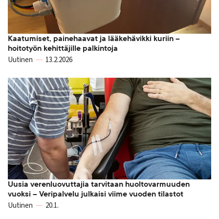
Kaatumiset, painehaavat ja lääkehävikki kuriin –
hoitotyön kehittäjille palkintoja
Uutinen
13.2.2026
Uusia verenluovuttajia tarvitaan huoltovarmuuden
vuoksi – Veripalvelu julkaisi viime vuoden tilastot
Uutinen
20.1.