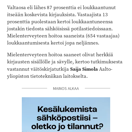
Valtaosa eli lähes 87 prosenttia ei loukkaantunut
itseään koskevista kirjauksista. Vastaajista 13
prosenttia puolestaan kertoi loukkaantuneensa
jostakin tiedosta sähköisissä potilastiedoissaan.
Mielenterveyteen hoitoa saaneista (654 vastaajaa)
loukkaantumisesta kertoi jopa neljännes.
Mielenterveyteen hoitoa saaneet olivat herkkiä
kirjausten sisällölle ja sävylle, kertoo tutkimuksesta
Saija Simola
vastannut väitöskirjatutkija
Aalto-
yliopiston tietotekniikan laitokselta.
MAINOS ALKAA