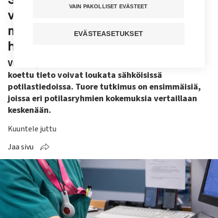
VAIN PAKOLLISET EVÄSTEET
voivat loukata – etenkin
mielenterveyteen hoitoa saaneet
EVÄSTEASETUKSET
herkkiä sanavalinnoille
Virheet, epäkunnioittava kieli ja tarpeettomaksi
koettu tieto voivat loukata sähköisissä
potilastiedoissa. Tuore tutkimus on ensimmäisiä,
joissa eri potilasryhmien kokemuksia vertaillaan
keskenään.
Kuuntele juttu
Jaa sivu