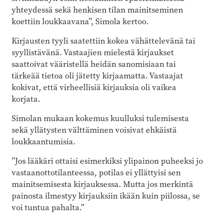
yhteydessä sekä henkisen tilan mainitseminen
koettiin loukkaavana”, Simola kertoo.
Kirjausten tyyli saatettiin kokea vähättelevänä tai
syyllistävänä. Vastaajien mielestä kirjaukset
saattoivat vääristellä heidän sanomisiaan tai
tärkeää tietoa oli jätetty kirjaamatta. Vastaajat
kokivat, että virheellisiä kirjauksia oli vaikea
korjata.
Simolan mukaan kokemus kuulluksi tulemisesta
sekä yllätysten välttäminen voisivat ehkäistä
loukkaantumisia.
”Jos lääkäri ottaisi esimerkiksi ylipainon puheeksi jo
vastaanottotilanteessa, potilas ei yllättyisi sen
mainitsemisesta kirjauksessa. Mutta jos merkintä
painosta ilmestyy kirjauksiin ikään kuin piilossa, se
voi tuntua pahalta.”