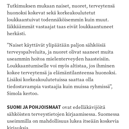
Tutkimuksen mukaan naiset, nuoret, terveytensä
huonoksi kokevat sekä korkeakoulutetut
loukkaantuivat todennäköisemmin kuin muut.
Iäkkäämmät vastaajat taas eivät loukkaantuneet
herkästi.
”Naiset käyttävät ylipäätään paljon sähköisiä
terveyspalveluita, ja nuoret olivat saaneet muita
useammin hoitoa mielenterveyden haasteisiin.
Loukkaantumiselle voi myös altistaa, jos ihminen
kokee terveytensä ja elämäntilanteensa huonoksi.
Lisäksi korkeakoulutetuissa saattaa olla
tiedostavampia vastaajia kuin muissa ryhmissä”,
Simola kertoo.
SUOMI JA POHJOISMAAT
ovat edelläkävijöitä
sähköisten terveystietojen kirjaamisessa. Suomessa
useimmilla on mahdollisuus lukea itseään koskevia
kirjauksia.