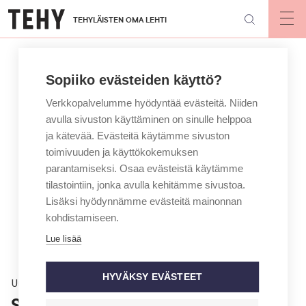
Hyppää
TEHYLÄISTEN OMA LEHTI
pääsisältöön
Op
mai
nav
Sopiiko evästeiden käyttö?
Verkkopalvelumme hyödyntää evästeitä. Niiden
avulla sivuston käyttäminen on sinulle helppoa
ja kätevää. Evästeitä käytämme sivuston
toimivuuden ja käyttökokemuksen
parantamiseksi. Osaa evästeistä käytämme
tilastointiin, jonka avulla kehitämme sivustoa.
Lisäksi hyödynnämme evästeitä mainonnan
kohdistamiseen.
Lue lisää
HYVÄKSY EVÄSTEET
Uutinen
Selvitys OmaKannasta: Kirjaukset