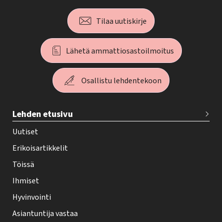
Tilaa uutiskirje
Lähetä ammattiosastoilmoitus
Osallistu lehdentekoon
T
Lehden etusivu
e
h
Uutiset
y
Erikoisartikkelit
-
Töissä
l
Ihmiset
e
Hyvinvointi
h
Asiantuntija vastaa
t