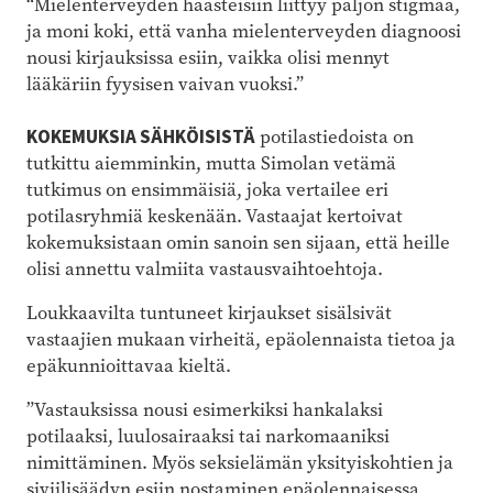
“Mielenterveyden haasteisiin liittyy paljon stigmaa,
ja moni koki, että vanha mielenterveyden diagnoosi
nousi kirjauksissa esiin, vaikka olisi mennyt
lääkäriin fyysisen vaivan vuoksi.”
KOKEMUKSIA SÄHKÖISISTÄ
potilastiedoista on
tutkittu aiemminkin, mutta Simolan vetämä
tutkimus on ensimmäisiä, joka vertailee eri
potilasryhmiä keskenään. Vastaajat kertoivat
kokemuksistaan omin sanoin sen sijaan, että heille
olisi annettu valmiita vastausvaihtoehtoja.
Loukkaavilta tuntuneet kirjaukset sisälsivät
vastaajien mukaan virheitä, epäolennaista tietoa ja
epäkunnioittavaa kieltä.
”Vastauksissa nousi esimerkiksi hankalaksi
potilaaksi, luulosairaaksi tai narkomaaniksi
nimittäminen. Myös seksielämän yksityiskohtien ja
siviilisäädyn esiin nostaminen epäolennaisessa