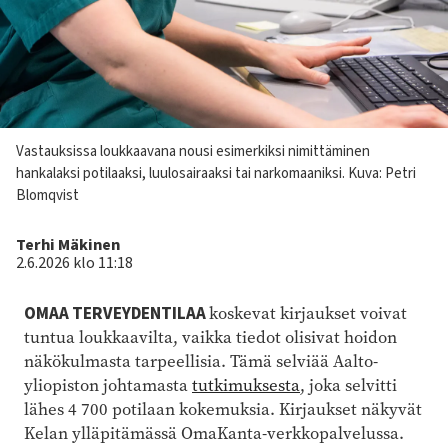
Kuvateksti
Vastauksissa loukkaavana nousi esimerkiksi nimittäminen
hankalaksi potilaaksi, luulosairaaksi tai narkomaaniksi.
Kuva: Petri
Blomqvist
Kirjoittaja
Terhi Mäkinen
2.6.2026 klo 11:18
OMAA TERVEYDENTILAA
koskevat kirjaukset voivat
tuntua loukkaavilta, vaikka tiedot olisivat hoidon
näkökulmasta tarpeellisia. Tämä selviää Aalto-
yliopiston johtamasta
tutkimuksesta
, joka selvitti
lähes 4 700 potilaan kokemuksia. Kirjaukset näkyvät
Kelan ylläpitämässä OmaKanta-verkkopalvelussa.