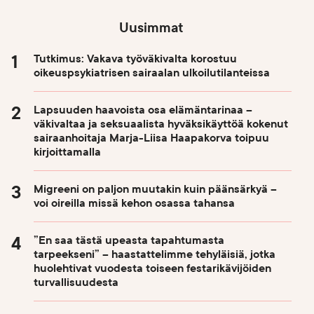
Uusimmat
Tutkimus: Vakava työväkivalta korostuu
oikeuspsykiatrisen sairaalan ulkoilutilanteissa
Lapsuuden haavoista osa elämäntarinaa –
väkivaltaa ja seksuaalista hyväksikäyttöä kokenut
sairaanhoitaja Marja-Liisa Haapakorva toipuu
kirjoittamalla
Migreeni on paljon muutakin kuin päänsärkyä –
voi oireilla missä kehon osassa tahansa
”En saa tästä upeasta tapahtumasta
tarpeekseni” – haastattelimme tehyläisiä, jotka
huolehtivat vuodesta toiseen festarikävijöiden
turvallisuudesta