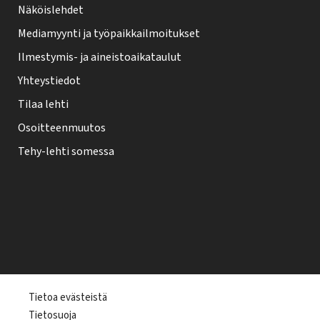
Näköislehdet
Mediamyynti ja työpaikkailmoitukset
Ilmestymis- ja aineistoaikataulut
Yhteystiedot
Tilaa lehti
Osoitteenmuutos
Tehy-lehti somessa
T
Tietoa evästeistä
Tietosuoja
e