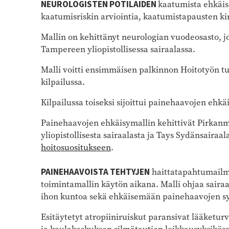
NEUROLOGISTEN POTILAIDEN
kaatumista ehkäis
kaatumisriskin arviointia, kaatumistapausten ki
Mallin on kehittänyt neurologian vuodeosasto, 
Tampereen yliopistollisessa sairaalassa.
Malli voitti ensimmäisen palkinnon Hoitotyön tu
kilpailussa.
Kilpailussa toiseksi sijoittui painehaavojen eh
Painehaavojen ehkäisymallin kehittivät Pirkan
yliopistollisesta sairaalasta ja Tays Sydänsairaa
hoitosuositukseen
.
PAINEHAAVOISTA TEHTYJEN
haittatapahtumailmo
toimintamallin käytön aikana. Malli ohjaa saira
ihon kuntoa sekä ehkäisemään painehaavojen s
Esitäytetyt atropiiniruiskut paransivat lääketur