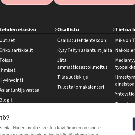
T
Lehden etusivu
Osallistu
Tietoa 
e
Uutiset
Osallistu lehdentekoon
Mikä on T
h
Erikoisartikkelit
Kysy Tehyn asiantuntijalta
Näköisle
y
Töissä
Jätä
Mediamyy
-
ammattiosastoilmoitus
työpaikk
Ihmiset
l
Tilaa uutiskirje
Ilmestymi
Hyvinvointi
e
aineistoa
Tulosta lomakalenteri
Asiantuntija vastaa
h
Yhteystie
Blogit
t
Tilaa leht
Kolumnit
i
Osoittee
ttö?
Pääkirjoitus
f
Tehy-leh
itä. Niiden avulla sivuston käyttäminen on sinulle
o
Puheenjohtajalta
ytämme sivuston toimivuuden ja käyttökokemuksen