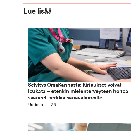
Lue lisää
Selvitys OmaKannasta: Kirjaukset voivat
loukata – etenkin mielenterveyteen hoitoa
saaneet herkkiä sanavalinnoille
Uutinen
2.6.