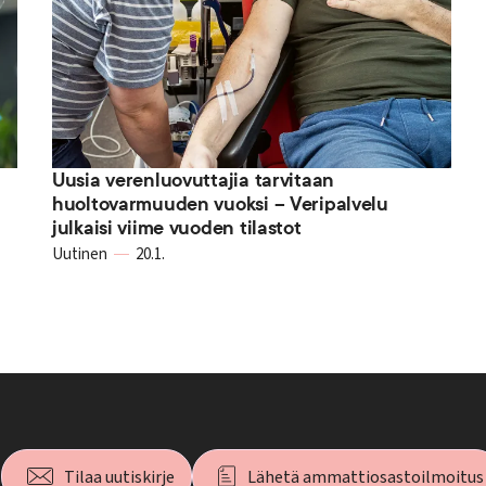
Uusia verenluovuttajia tarvitaan
huoltovarmuuden vuoksi – Veripalvelu
julkaisi viime vuoden tilastot
Uutinen
20.1.
Tilaa uutiskirje
Lähetä ammattiosastoilmoitus