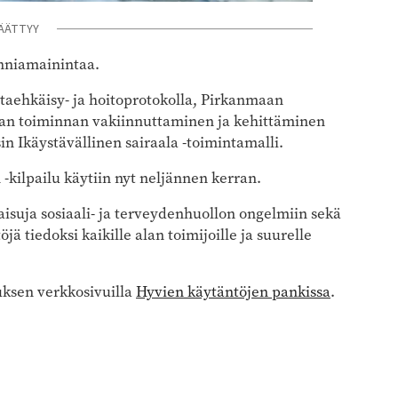
ÄÄTTYY
nniamainintaa.
aehkäisy- ja hoitoprotokolla, Pirkanmaan
nikan toiminnan vakiinnuttaminen ja kehittäminen
in Ikäystävällinen sairaala -toimintamalli.
 -kilpailu käytiin nyt neljännen kerran.
kaisuja sosiaali- ja terveydenhuollon ongelmiin sekä
ä tiedoksi kaikille alan toimijoille ja suurelle
tuksen verkkosivuilla
Hyvien käytäntöjen pankissa
.