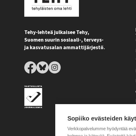
Tehy-lehteä julkaisee Tehy,
Suomen suurin sosiaali-, terveys-
ja kasvatusalan ammattijärjestö.
Sopiiko evästeiden käy
Verkkopalvelumme hyödyntää eväste
helppoa ja kätevää. Evästeitä kä