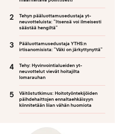
määriteltävä poliittisesti
Tehyn pääluottamusedustaja yt-
neuvotteluista: ”Itsensä voi ilmeisesti
säästää hengiltä”
Pääluottamusedustaja YTHS:n
irtisanomisista: ”Väki on järkyttynyttä”
Tehy: Hyvinvointialueiden yt-
neuvottelut vievät hoitajilta
lomarauhan
Väitöstutkimus: Hoitotyöntekijöiden
päihdehaittojen ennaltaehkäisyyn
kiinnitetään liian vähän huomiota