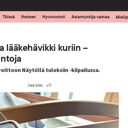
Töissä
Ihmiset
Hyvinvointi
Asiantuntija vastaa
Mielip
 lääkehävikki kuriin –
intoja
ittoon Näytöllä tuloksiin -kilpailussa.
Jaa sivu