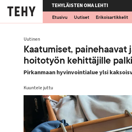
Hyppää
TEHYLÄISTEN OMA LEHTI
pääsisältöön
Etusivu
Uutiset
Erikoisartikkelit
Uutinen
Kaatumiset, painehaavat ja
hoitotyön kehittäjille palk
Pirkanmaan hyvinvointialue ylsi kaksoisvo
Kuuntele juttu