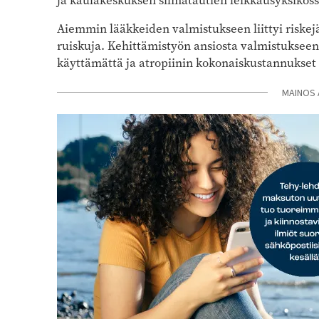
ja kaulakeskuksen silmätautien leikkausyksiköss
Aiemmin lääkkeiden valmistukseen liittyi riskejä
ruiskuja. Kehittämistyön ansiosta valmistukseen l
käyttämättä ja atropiinin kokonaiskustannukset 
MAINOS 