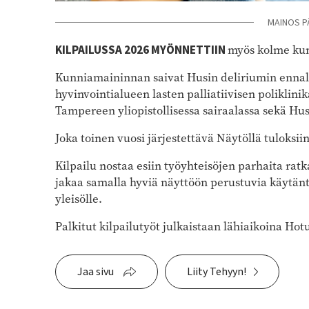
MAINOS P
KILPAILUSSA 2026 MYÖNNETTIIN
myös kolme ku
Kunniamaininnan saivat Husin deliriumin ennalt
hyvinvointialueen lasten palliatiivisen polikli
Tampereen yliopistollisessa sairaalassa sekä Hus
Joka toinen vuosi järjestettävä Näytöllä tuloksiin
Kilpailu nostaa esiin työyhteisöjen parhaita rat
jakaa samalla hyviä näyttöön perustuvia käytäntöj
yleisölle.
Palkitut kilpailutyöt julkaistaan lähiaikoina Ho
Jaa sivu
Liity Tehyyn!