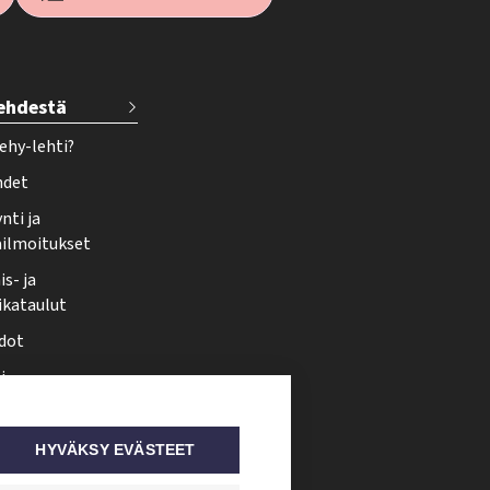
lehdestä
ehy-lehti?
hdet
nti ja
ailmoitukset
s- ja
ikataulut
dot
i
nmuutos
ti somessa
HYVÄKSY EVÄSTEET