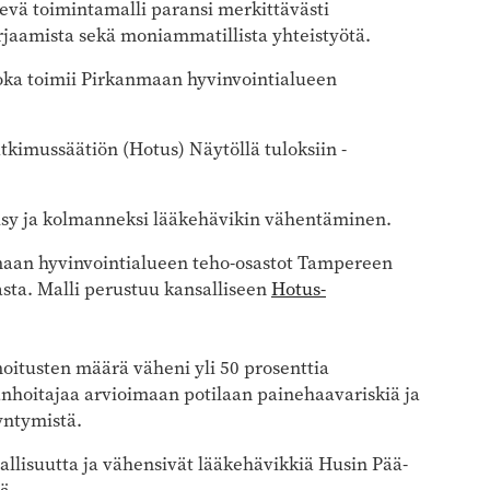
evä toimintamalli paransi merkittävästi
rjaamista sekä moniammatillista yhteistyötä.
joka toimii Pirkanmaan hyvinvointialueen
tkimussäätiön (Hotus) Näytöllä tuloksiin -
käisy ja kolmanneksi lääkehävikin vähentäminen.
maan hyvinvointialueen teho-osastot Tampereen
lasta. Malli perustuu kansalliseen
Hotus-
itusten määrä väheni yli 50 prosenttia
anhoitajaa arvioimaan potilaan painehaavariskiä ja
yntymistä.
vallisuutta ja vähensivät lääkehävikkiä Husin Pää-