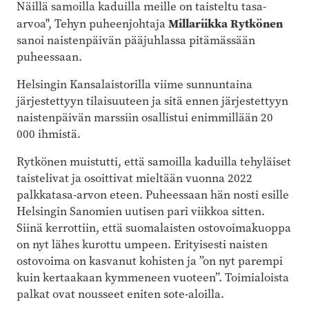
Näillä samoilla kaduilla meille on taisteltu tasa-
Millariikka Rytkönen
arvoa", Tehyn puheenjohtaja
sanoi naistenpäivän pääjuhlassa pitämässään
puheessaan.
Helsingin Kansalaistorilla viime sunnuntaina
järjestettyyn tilaisuuteen ja sitä ennen järjestettyyn
naistenpäivän marssiin osallistui enimmillään 20
000 ihmistä.
Rytkönen muistutti, että samoilla kaduilla tehyläiset
taistelivat ja osoittivat mieltään vuonna 2022
palkkatasa-arvon eteen. Puheessaan hän nosti esille
Helsingin Sanomien uutisen pari viikkoa sitten.
Siinä kerrottiin, että suomalaisten ostovoimakuoppa
on nyt lähes kurottu umpeen. Erityisesti naisten
ostovoima on kasvanut kohisten ja ”on nyt parempi
kuin kertaakaan kymmeneen vuoteen”. Toimialoista
palkat ovat nousseet eniten sote-aloilla.