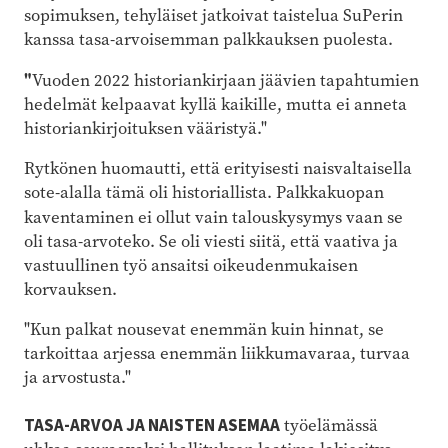
sopimuksen, tehyläiset jatkoivat taistelua SuPerin
kanssa tasa-arvoisemman palkkauksen puolesta.
"
Vuoden 2022 historiankirjaan jäävien tapahtumien
hedelmät kelpaavat kyllä kaikille, mutta ei anneta
historiankirjoituksen vääristyä."
Rytkönen huomautti, että erityisesti naisvaltaisella
sote-alalla tämä oli historiallista. Palkkakuopan
kaventaminen ei ollut vain talouskysymys
vaan se
oli tasa-arvoteko. Se oli viesti siitä, että vaativa ja
vastuullinen työ ansaitsi oikeudenmukaisen
korvauksen.
"Kun palkat nousevat enemmän kuin hinnat, se
tarkoittaa arjessa enemmän liikkumavaraa, turvaa
ja arvostusta."
TASA-ARVOA JA NAISTEN ASEMAA
työelämässä