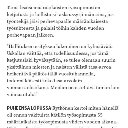
Tämä lisäisi määräaikaisten työsopimusten
ketjutusta ja laillistaisi raskaussyrjinnän aina, jos
työntekijä jäisi perhevapaalle määräaikaisesta
työsuhteesta ja palaisi töihin kahden vuoden
perhevapaan jälkeen.
"Hallituksen esityksen lukeminen on kylmäävää.
Uskallan väittää, että todellisuudessa, jos tämä
ketjutuslaki hyväksytään, se tulee olemaan suurin
yksittäinen miesten ja naisten välistä tasa-arvoa
heikentävä päätös tällä vuosituhannella,
todennäköisesti koko tasa-arvolain
voimassaoloaikana. Meidän on estettävä tämän lain
voimaantulo!"
PUHEENSA LOPUSSA
Rytkönen kertoi miten hänellä
oli ennen vakituista kätilön työsopimusta 55
määräaikaista työsopimusta viiden vuoden aikana.