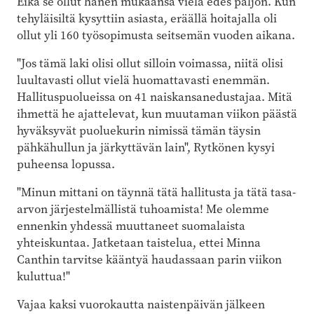
Eikä se ollut hänen mukaansa vielä edes paljon. Kun
tehyläisiltä kysyttiin asiasta, eräällä hoitajalla oli
ollut yli 160 työsopimusta seitsemän vuoden aikana.
"Jos tämä laki olisi ollut silloin voimassa, niitä olisi
luultavasti ollut vielä huomattavasti enemmän.
Hallituspuolueissa on 41 naiskansanedustajaa. Mitä
ihmettä he ajattelevat, kun muutaman viikon päästä
hyväksyvät puoluekurin nimissä tämän täysin
pähkähullun ja järkyttävän lain", Rytkönen kysyi
puheensa lopussa.
"Minun mittani on täynnä tätä hallitusta ja tätä tasa-
arvon järjestelmällistä tuhoamista! Me olemme
ennenkin yhdessä muuttaneet suomalaista
yhteiskuntaa. Jatketaan taistelua, ettei Minna
Canthin tarvitse kääntyä haudassaan parin viikon
kuluttua!"
Vajaa kaksi vuorokautta naistenpäivän jälkeen