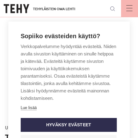
Hyppää
TEHYLÄISTEN OMA LEHTI
pääsisältöön
Op
mai
nav
Sopiiko evästeiden käyttö?
Verkkopalvelumme hyödyntää evästeitä. Niiden
avulla sivuston käyttäminen on sinulle helppoa
ja kätevää. Evästeitä käytämme sivuston
toimivuuden ja käyttökokemuksen
parantamiseksi. Osaa evästeistä käytämme
tilastointiin, jonka avulla kehitämme sivustoa.
Lisäksi hyödynnämme evästeitä mainonnan
kohdistamiseen.
Lue lisää
HYVÄKSY EVÄSTEET
Uutinen
Tehyn puheenjohtaja: ”Mikään