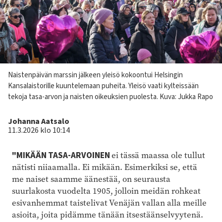
Kuvateksti
Naistenpäivän marssin jälkeen yleisö kokoontui Helsingin
Kansalaistorille kuuntelemaan puheita. Yleisö vaati kylteissään
tekoja tasa-arvon ja naisten oikeuksien puolesta. Kuva: Jukka Rapo
Kirjoittaja
Johanna Aatsalo
11.3.2026 klo 10:14
"MIKÄÄN TASA-ARVOINEN
ei tässä maassa ole tullut
nätisti niiaamalla. Ei mikään. Esimerkiksi se, että
me naiset saamme äänestää, on seurausta
suurlakosta vuodelta 1905, jolloin meidän rohkeat
esivanhemmat taistelivat Venäjän vallan alla meille
asioita, joita pidämme tänään itsestäänselvyytenä.