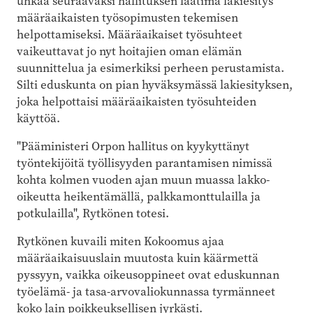
uhkaa seuraavaksi hallituksen laatima lakiesitys
määräaikaisten työsopimusten tekemisen
helpottamiseksi. Määräaikaiset työsuhteet
vaikeuttavat jo nyt hoitajien oman elämän
suunnittelua ja esimerkiksi perheen perustamista.
Silti eduskunta on pian hyväksymässä lakiesityksen,
joka helpottaisi määräaikaisten työsuhteiden
käyttöä.
"Pääministeri Orpon hallitus on kyykyttänyt
työntekijöitä työllisyyden parantamisen nimissä
kohta kolmen vuoden ajan muun muassa lakko-
oikeutta heikentämällä, palkkamonttulailla ja
potkulailla", Rytkönen totesi.
Rytkönen kuvaili miten Kokoomus ajaa
määräaikaisuuslain muutosta kuin käärmettä
pyssyyn, vaikka oikeusoppineet ovat eduskunnan
työelämä- ja tasa-arvovaliokunnassa tyrmänneet
koko lain poikkeuksellisen jyrkästi.