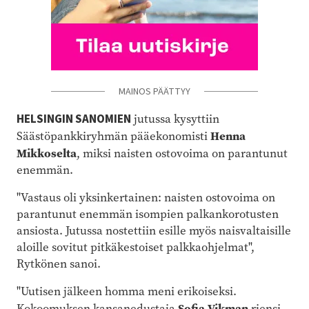
MAINOS PÄÄTTYY
HELSINGIN SANOMIEN
jutussa kysyttiin
Henna
Säästöpankkiryhmän pääekonomisti
Mikkoselta
, miksi naisten ostovoima on parantunut
enemmän.
"Vastaus oli yksinkertainen: naisten ostovoima on
parantunut enemmän isompien palkankorotusten
ansiosta. Jutussa nostettiin esille myös naisvaltaisille
aloille sovitut pitkäkestoiset palkkaohjelmat",
Rytkönen sanoi.
"Uutisen jälkeen homma meni erikoiseksi.
Sofia Vikman
Kokoomuksen kansanedustaja
riensi