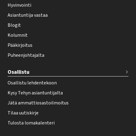
Hyvinvointi
h
Asiantuntija vastaa
t
i
Blogit
f
Kolumnit
o
Pääkirjoitus
o
Puheenjohtajalta
t
e
Osallistu
r
Osallistu lehdentekoon
Kysy Tehyn asiantuntijalta
Jätä ammattiosastoilmoitus
Tilaa uutiskirje
Tulosta lomakalenteri