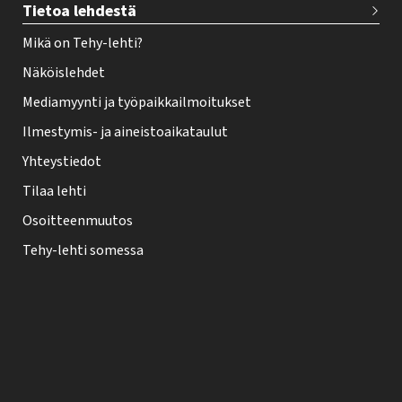
Tietoa lehdestä
Mikä on Tehy-lehti?
Näköislehdet
Mediamyynti ja työpaikkailmoitukset
Ilmestymis- ja aineistoaikataulut
Yhteystiedot
Tilaa lehti
Osoitteenmuutos
Tehy-lehti somessa