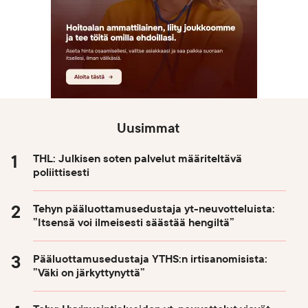
Uusimmat
THL: Julkisen soten palvelut määriteltävä
poliittisesti
Tehyn pääluottamusedustaja yt-neuvotteluista:
”Itsensä voi ilmeisesti säästää hengiltä”
Pääluottamusedustaja YTHS:n irtisanomisista:
”Väki on järkyttynyttä”