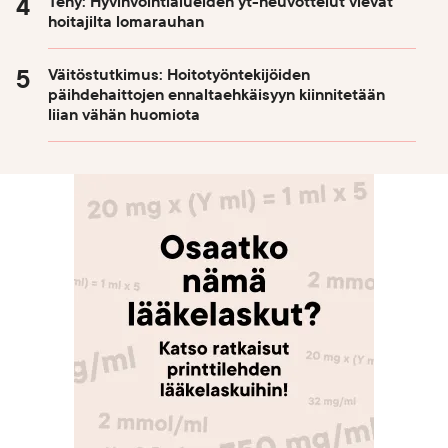
Tehy: Hyvinvointialueiden yt-neuvottelut vievät
hoitajilta lomarauhan
Väitöstutkimus: Hoitotyöntekijöiden
päihdehaittojen ennaltaehkäisyyn kiinnitetään
liian vähän huomiota