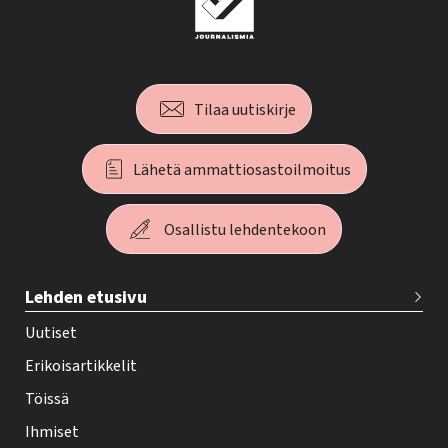
Tilaa uutiskirje
Lähetä ammattiosastoilmoitus
Osallistu lehdentekoon
T
Lehden etusivu
e
h
Uutiset
y
Erikoisartikkelit
-
Töissä
l
Ihmiset
e