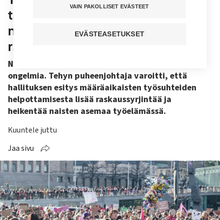
VAIN PAKOLLISET EVÄSTEET
tasa-arvoinen ei ole tullut nätisti
niiaamalla” – lakiesitys lisää
EVÄSTEASETUKSET
raskaussyrjintää
Naistenpäivä nosti esiin työelämän tasa-arvo-
ongelmia. Tehyn puheenjohtaja varoitti, että
hallituksen esitys määräaikaisten työsuhteiden
helpottamisesta lisää raskaussyrjintää ja
heikentää naisten asemaa työelämässä.
Kuuntele juttu
Jaa sivu