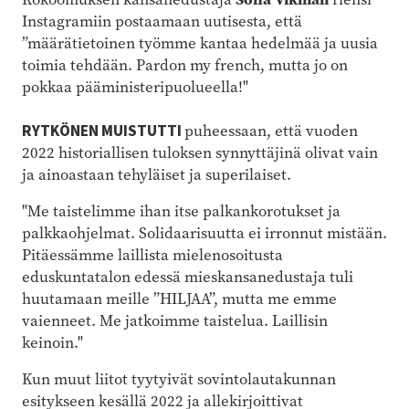
Instagramiin postaamaan uutisesta, että
”määrätietoinen työmme kantaa hedelmää ja uusia
toimia tehdään. Pardon my french, mutta jo on
pokkaa pääministeripuolueella!"
RYTKÖNEN MUISTUTTI
puheessaan, että vuoden
2022 historiallisen tuloksen synnyttäjinä olivat vain
ja ainoastaan tehyläiset ja superilaiset.
"Me taistelimme ihan itse palkankorotukset ja
palkkaohjelmat. Solidaarisuutta ei irronnut mistään.
Pitäessämme laillista mielenosoitusta
eduskuntatalon edessä mieskansanedustaja tuli
huutamaan meille ”HILJAA”, mutta me emme
vaienneet. Me jatkoimme taistelua. Laillisin
keinoin."
Kun muut liitot tyytyivät sovintolautakunnan
esitykseen kesällä 2022 ja allekirjoittivat