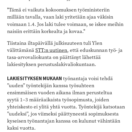
"Tämä ei vaikuta kokoomuksen työministeriin
millään tavalla, vaan laki yritetään ajaa väkisin
voimaan 1.4.
Jos laki tulee voimaan,
se iskee meihin
naisiin erittäin korkealta ja kovaa."
Tiistaina iltapäivällä julkisuuteen tuli Ylen
välittämänä
STT:n uutinen
, että eduskunnan työ- ja
tasa-arvovaliokunta on päättänyt lähettää
lakiesityksen perustuslakivaliokuntaan.
LAKIESITYKSEN MUKAAN
työnantaja voisi tehdä
”uuden” työntekijän kanssa työsuhteen
ensimmäisen vuoden aikana ilman perusteltua
syytä 1–3 määräaikaista työsopimusta, joiden
yhteiskesto ei ylitä yhtä vuotta. Työntekijä katsotaan
”uudeksi”, jos viimeksi päättyneestä sopimuksesta
kyseisen työnantajan kanssa on kulunut vähintään
kaksi vuotta.