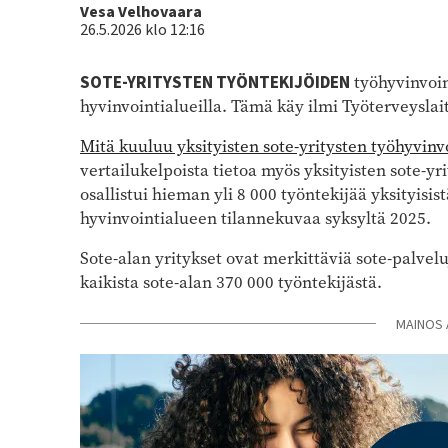
Kirjoittaja
Vesa Velhovaara
26.5.2026 klo 12:16
SOTE-YRITYSTEN TYÖNTEKIJÖIDEN
työhyvinvoi
hyvinvointialueilla. Tämä käy ilmi Työterveysla
Mitä kuuluu yksityisten sote-yritysten työhyvinv
vertailukelpoista tietoa myös yksityisten sote-y
osallistui hieman yli 8 000 työntekijää yksityisi
hyvinvointialueen tilannekuvaa syksyltä 2025.
Sote-alan yritykset ovat merkittäviä sote-palvelu
kaikista sote-alan 370 000 työntekijästä.
MAINOS 