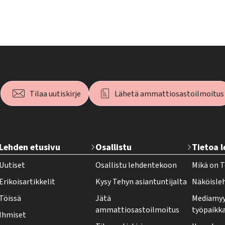
Tilaa uutiskirje
Lähetä ammattiosastoilmoitus
T
Lehden etusivu
Osallistu
Tietoa 
e
Uutiset
Osallistu lehdentekoon
Mikä on T
h
Erikoisartikkelit
Kysy Tehyn asiantuntijalta
Näköisle
y
Töissä
Jätä
Mediamyy
-
ammattiosastoilmoitus
työpaikk
Ihmiset
l