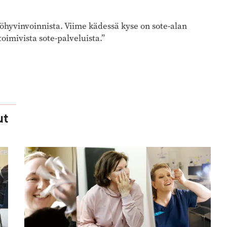
työhyvinvoinnista. Viime kädessä kyse on sote-alan
toimivista sote-palveluista.”
ut