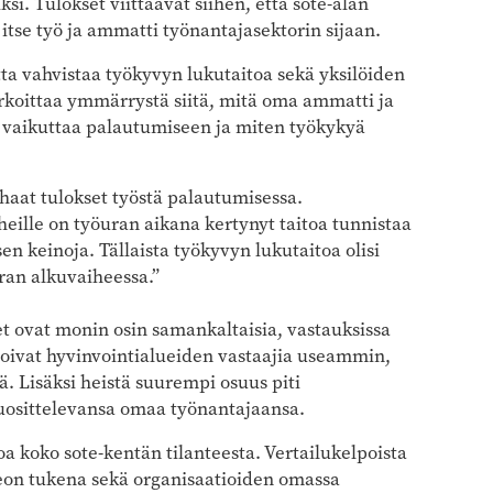
iksi. Tulokset viittaavat siihen, että sote-alan
itse työ ja ammatti työnantajasektorin sijaan.
ta vahvistaa työkyvyn lukutaitoa sekä yksilöiden
arkoittaa ymmärrystä siitä, mitä oma ammatti ja
yö vaikuttaa palautumiseen ja miten työkykyä
parhaat tulokset työstä palautumisessa.
heille on työuran aikana kertynyt taitoa tunnistaa
 keinoja. Tällaista työkyvyn lukutaitoa olisi
uran alkuvaiheessa.”
et ovat monin osin samankaltaisia, vastauksissa
rtoivat hyvinvointialueiden vastaajia useammin,
 Lisäksi heistä suurempi osuus piti
uosittelevansa omaa työnantajaansa.
oa koko sote-kentän tilanteesta. Vertailukelpoista
teon tukena sekä organisaatioiden omassa