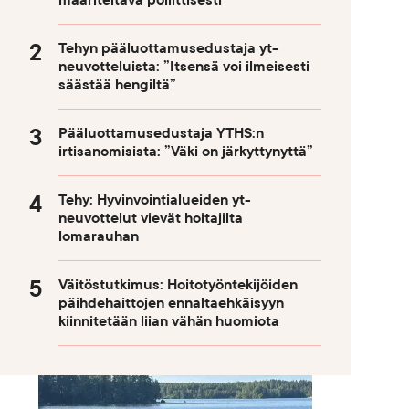
määriteltävä poliittisesti
Tehyn pääluottamusedustaja yt-
neuvotteluista: ”Itsensä voi ilmeisesti
säästää hengiltä”
Pääluottamusedustaja YTHS:n
irtisanomisista: ”Väki on järkyttynyttä”
Tehy: Hyvinvointialueiden yt-
neuvottelut vievät hoitajilta
lomarauhan
Väitöstutkimus: Hoitotyöntekijöiden
päihdehaittojen ennaltaehkäisyyn
kiinnitetään liian vähän huomiota