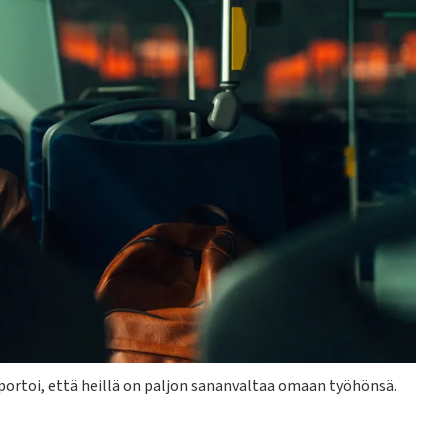
raportoi, että heillä on paljon sananvaltaa omaan työhönsä.