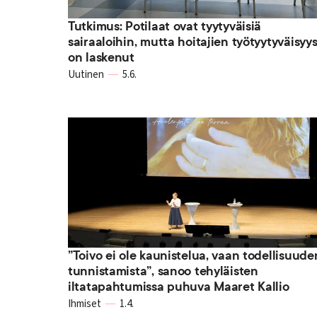
Tutkimus: Potilaat ovat tyytyväisiä
sairaaloihin, mutta hoitajien työtyytyväisyy
on laskenut
Uutinen
5.6.
”Toivo ei ole kaunistelua, vaan todellisuude
tunnistamista”, sanoo tehyläisten
iltatapahtumissa puhuva Maaret Kallio
Ihmiset
1.4.