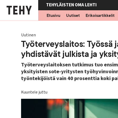
Hyppää
TEHYLÄISTEN OMA LEHTI
pääsisältöön
Etusivu
Uutiset
Erikoisartikkelit
Uutinen
Työterveyslaitos: Työssä
yhdistävät julkista ja yksi
Työterveyslaitoksen tutkimus tuo ensimm
yksityisten sote-yritysten työhyvinvoin
työntekijöistä vain 40 prosenttia koki p
Kuuntele juttu