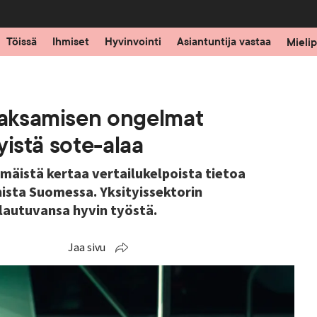
Töissä
Ihmiset
Hyvinvointi
Asiantuntija vastaa
Mielip
 jaksamisen ongelmat
tyistä sote-alaa
äistä kertaa vertailukelpoista tietoa
nista Suomessa. Yksityissektorin
alautuvansa hyvin työstä.
Jaa sivu