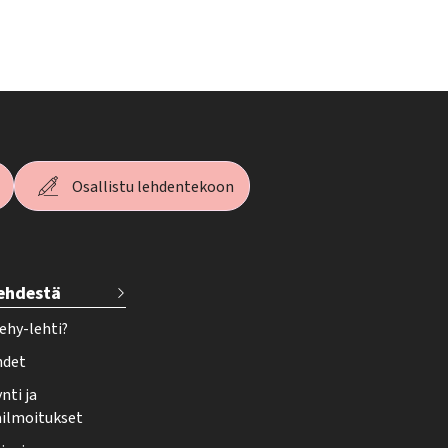
Osallistu lehdentekoon
lehdestä
ehy-lehti?
hdet
nti ja
ailmoitukset