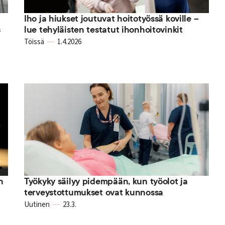
Iho ja hiukset joutuvat hoitotyössä koville –
s
lue tehyläisten testatut ihonhoitovinkit
Töissä
1.4.2026
n
Työkyky säilyy pidempään, kun työolot ja
terveystottumukset ovat kunnossa
Uutinen
23.3.