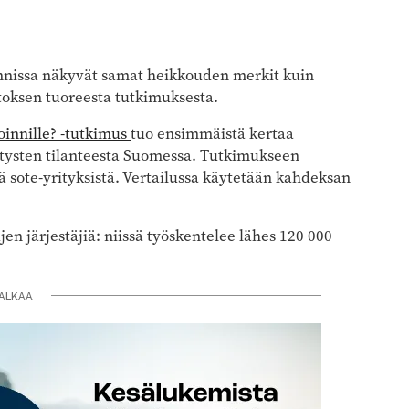
nnissa näkyvät samat heikkouden merkit kuin
itoksen tuoreesta tutkimuksesta.
oinnille? -tutkimus
tuo ensimmäistä kertaa
ritysten tilanteesta Suomessa. Tutkimukseen
stä sote-yrityksistä. Vertailussa käytetään kahdeksan
jen järjestäjiä: niissä työskentelee lähes 120 000
ALKAA