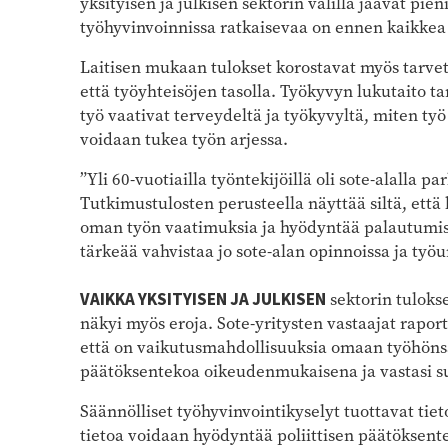
yksityisen ja julkisen sektorin välillä jäävät pien
työhyvinvoinnissa ratkaisevaa on ennen kaikkea 
Laitisen mukaan tulokset korostavat myös tarvet
että työyhteisöjen tasolla. Työkyvyn lukutaito t
työ vaativat terveydeltä ja työkyvyltä, miten t
voidaan tukea työn arjessa.
”Yli 60-vuotiailla työntekijöillä oli sote-alalla 
Tutkimustulosten perusteella näyttää siltä, että 
oman työn vaatimuksia ja hyödyntää palautumisen
tärkeää vahvistaa jo sote-alan opinnoissa ja työ
VAIKKA YKSITYISEN JA JULKISEN
sektorin tuloks
näkyi myös eroja. Sote-yritysten vastaajat rapo
että on vaikutusmahdollisuuksia omaan työhönsä.
päätöksentekoa oikeudenmukaisena ja vastasi s
Säännölliset työhyvinvointikyselyt tuottavat tiet
tietoa voidaan hyödyntää poliittisen päätöksen