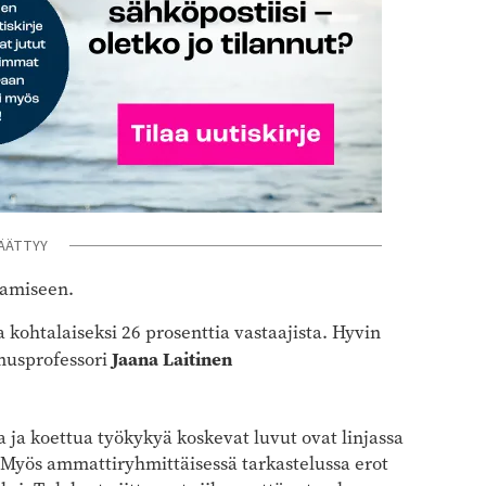
ÄÄTTYY
samiseen.
kohtalaiseksi 26 prosenttia vastaajista. Hyvin
Jaana Laitinen
imusprofessori
 ja koettua työkykyä koskevat luvut ovat linjassa
 Myös ammattiryhmittäisessä tarkastelussa erot