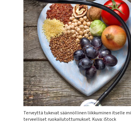
Kuvateksti
Terveyttä tukevat säännöllinen liikkuminen itselle mie
terveelliset ruokailutottumukset.
Kuva: iStock