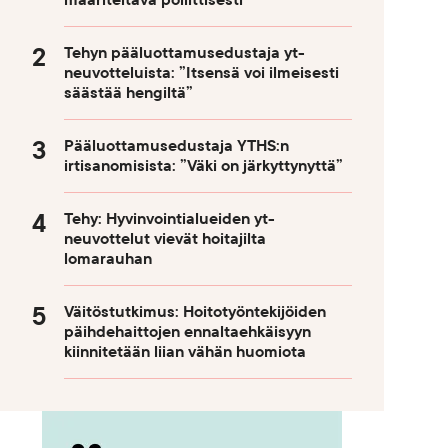
määriteltävä poliittisesti
Tehyn pääluottamusedustaja yt-
neuvotteluista: ”Itsensä voi ilmeisesti
säästää hengiltä”
Pääluottamusedustaja YTHS:n
irtisanomisista: ”Väki on järkyttynyttä”
Tehy: Hyvinvointialueiden yt-
neuvottelut vievät hoitajilta
lomarauhan
Väitöstutkimus: Hoitotyöntekijöiden
päihdehaittojen ennaltaehkäisyyn
kiinnitetään liian vähän huomiota