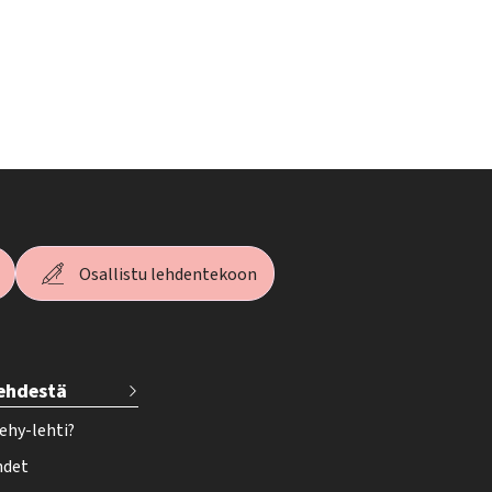
Osallistu lehdentekoon
lehdestä
ehy-lehti?
hdet