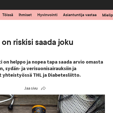
Töissä
Ihmiset
Hyvinvointi
Asiantuntija vastaa
Mielip
 on riskisi saada joku
sti on helppo ja nopea tapa saada arvio omasta
, sydän- ja verisuonisairauksiin ja
t yhteistyössä THL ja Diabetesliitto.
Jaa sivu