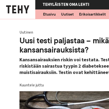
Hyppää
TEHYLÄISTEN OMA LEHTI
pääsisältöön
Etusivu
Uutiset
Erikoisartikkelit
Uutinen
Uusi testi paljastaa – mikä
kansansairauksista?
Kansansairauksien riskin voi testata. Te
riskistään sairastua tyypin 2 diabetekseen
muistisairauksiin. Testin ovat kehittänee
Kuuntele juttu