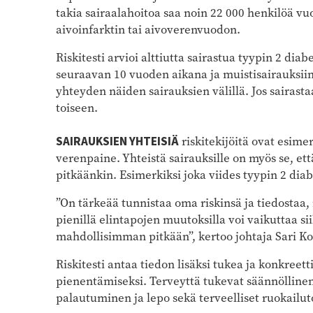
takia sairaalahoitoa saa noin 22 000 henkilöä vu
aivoinfarktin tai aivoverenvuodon.
Riskitesti arvioi alttiutta sairastua tyypin 2 dia
seuraavan 10 vuoden aikana ja muistisairauksiin
yhteyden näiden sairauksien välillä. Jos sairasta
toiseen.
SAIRAUKSIEN YHTEISIÄ
riskitekijöitä ovat esime
verenpaine. Yhteistä sairauksille on myös se, että
pitkäänkin. Esimerkiksi joka viides tyypin 2 diabe
”On tärkeää tunnistaa oma riskinsä ja tiedostaa, m
pienillä elintapojen muutoksilla voi vaikuttaa si
mahdollisimman pitkään”, kertoo johtaja Sari Kos
Riskitesti antaa tiedon lisäksi tukea ja konkreett
pienentämiseksi. Terveyttä tukevat säännöllinen l
palautuminen ja lepo sekä terveelliset ruokailu