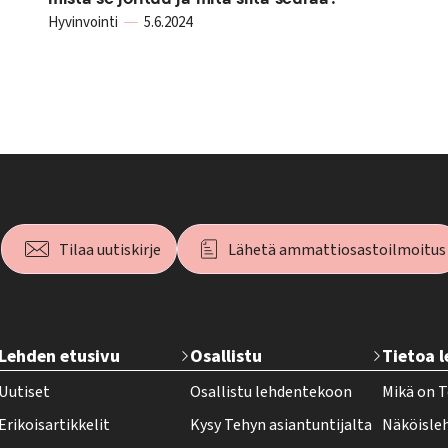
Hyvinvointi
5.6.2024
Tilaa uutiskirje
Lähetä ammattiosastoilmoitus
T
Lehden etusivu
Osallistu
Tietoa 
e
Uutiset
Osallistu lehdentekoon
Mikä on T
h
Erikoisartikkelit
Kysy Tehyn asiantuntijalta
Näköisle
y