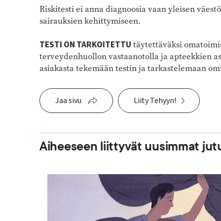
Riskitesti ei anna diagnoosia vaan yleisen väes
sairauksien kehittymiseen.
TESTI ON TARKOITETTU
täytettäväksi omatoimis
terveydenhuollon vastaanotolla ja apteekkien as
asiakasta tekemään testin ja tarkastelemaan omi
Jaa sivu
Liity Tehyyn!
Aiheeseen liittyvät uusimmat jut