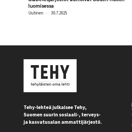
luomisessa
Uutinen
30.7.2025
Tehy-lehteä julkaisee Tehy,
Suomen suurin sosiaali-, terveys-
ja kasvatusalan ammattijärjestö.