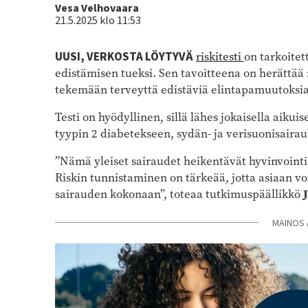
Kirjoittaja
Vesa Velhovaara
21.5.2025 klo 11:53
UUSI, VERKOSTA LÖYTYVÄ
riskitesti
on tarkoitet
edistämisen tueksi. Sen tavoitteena on herättää
tekemään terveyttä edistäviä elintapamuutoksia
Testi on hyödyllinen, sillä lähes jokaisella aikui
tyypin 2 diabetekseen, sydän- ja verisuonisairau
”Nämä yleiset sairaudet heikentävät hyvinvointia
Riskin tunnistaminen on tärkeää, jotta asiaan voi
sairauden kokonaan”, toteaa tutkimuspäällikkö
MAINOS 