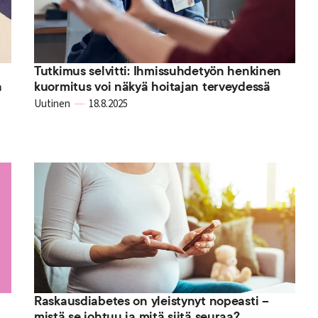
Tutkimus selvitti: Ihmissuhdetyön henkinen
a
kuormitus voi näkyä hoitajan terveydessä
Uutinen
18.8.2025
Raskausdiabetes on yleistynyt nopeasti –
mistä se johtuu ja mitä siitä seuraa?