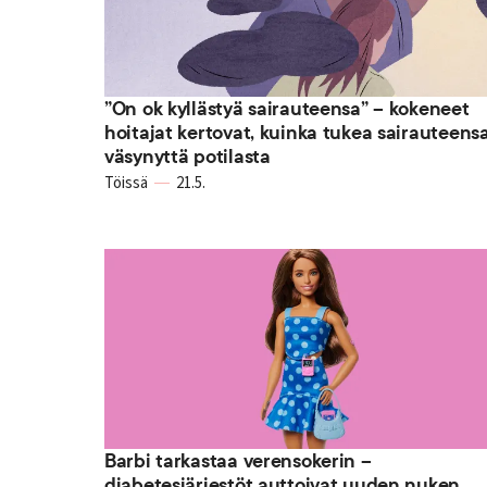
”On ok kyllästyä sairauteensa” – kokeneet
hoitajat kertovat, kuinka tukea sairauteens
väsynyttä potilasta
Töissä
21.5.
Barbi tarkastaa verensokerin –
diabetesjärjestöt auttoivat uuden nuken