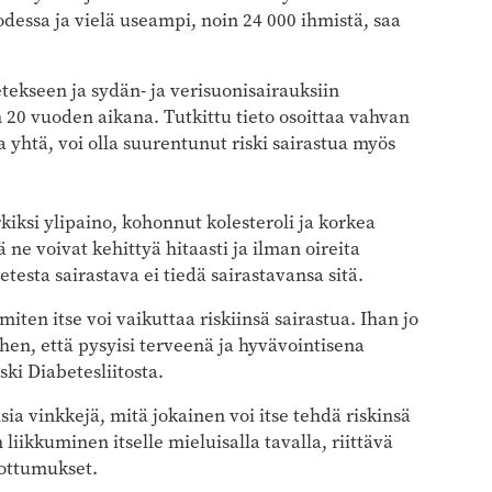
odessa ja vielä useampi, noin 24 000 ihmistä, saa
betekseen ja sydän- ja verisuonisairauksiin
 20 vuoden aikana. Tutkittu tieto osoittaa vahvan
a yhtä, voi olla suurentunut riski sairastua myös
rkiksi ylipaino, kohonnut kolesteroli ja korkea
 ne voivat kehittyä hitaasti ja ilman oireita
testa sairastava ei tiedä sairastavansa sitä.
iten itse voi vaikuttaa riskiinsä sairastua. Ihan jo
ihen, että pysyisi terveenä ja hyvävointisena
ki Diabetesliitosta.
isia vinkkejä, mitä jokainen voi itse tehdä riskinsä
iikkuminen itselle mieluisalla tavalla, riittävä
tottumukset.