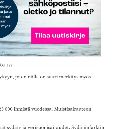
ÄÄTTYY
yyn, joten niillä on suuri merkitys myös
23 000 ihmistä vuodessa. Muistisairauteen
mät sydän- ja verisuonisairaudet. Sydäninfarktin