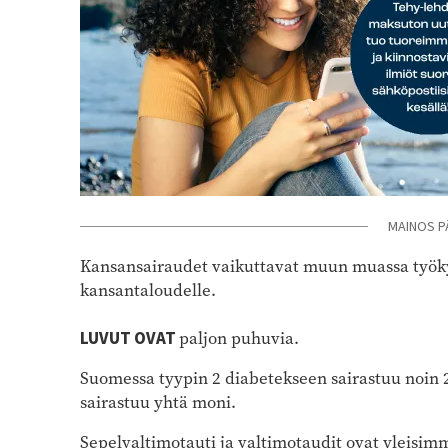
MAINOS P
Kansansairaudet vaikuttavat muun muassa työkyk
kansantaloudelle.
LUVUT OVAT
paljon puhuvia.
Suomessa tyypin 2 diabetekseen sairastuu noin 
sairastuu yhtä moni.
Sepelvaltimotauti ja valtimotaudit ovat yleisim