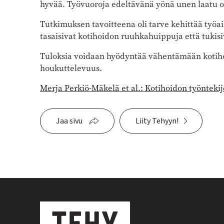
hyvää. Työvuoroja edeltävänä yönä unen laatu ol
Tutkimuksen tavoitteena oli tarve kehittää työai
tasaisivat kotihoidon ruuhkahuippuja että tukisi
Tuloksia voidaan hyödyntää vähentämään kotiho
houkuttelevuus.
Merja Perkiö-Mäkelä et al.: Kotihoidon työntekij
Jaa sivu
Liity Tehyyn!