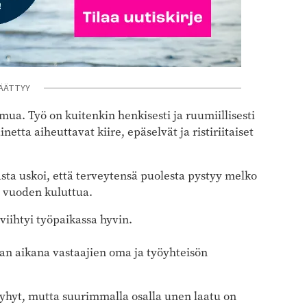
ÄÄTTYY
imua. Työ on kuitenkin henkisesti ja ruumiillisesti
etta aiheuttavat kiire, epäselvät ja ristiriitaiset
sta uskoi, että terveytensä puolesta pystyy melko
 vuoden kuluttua.
 viihtyi työpaikassa hyvin.
an aikana vastaajien oma ja työyhteisön
lyhyt, mutta suurimmalla osalla unen laatu on