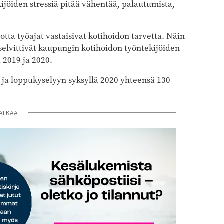
ijöiden stressiä pitää vähentää, palautumista,
tta työajat vastaisivat kotihoidon tarvetta. Näin
 selvittivät kaupungin kotihoidon työntekijöiden
a 2019 ja 2020.
, ja loppukyselyyn syksyllä 2020 yhteensä 130
ALKAA