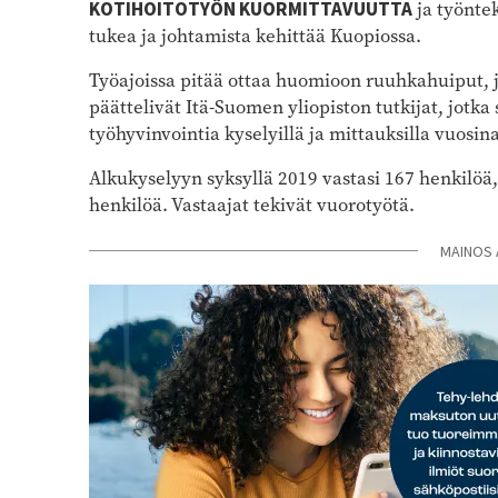
KOTIHOITOTYÖN KUORMITTAVUUTTA
ja työntek
tukea ja johtamista kehittää Kuopiossa.
Työajoissa pitää ottaa huomioon ruuhkahuiput, jo
päättelivät Itä-Suomen yliopiston tutkijat, jotka
työhyvinvointia kyselyillä ja mittauksilla vuosin
Alkukyselyyn syksyllä 2019 vastasi 167 henkilöä
henkilöä. Vastaajat tekivät vuorotyötä.
MAINOS 