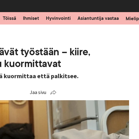
Töissä
Ihmiset
Hyvinvointi
Asiantuntija vastaa
Mielip
ävät työstään – kiire,
u kuormittavat
 kuormittaa että palkitsee.
Jaa sivu