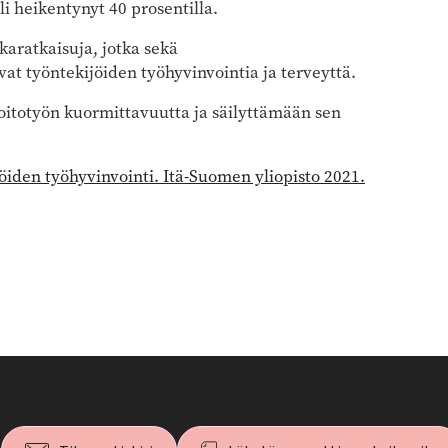
i heikentynyt 40 prosentilla.
karatkaisuja, jotka sekä
vat työntekijöiden työhyvinvointia ja terveyttä.
itotyön kuormittavuutta ja säilyttämään sen
öiden työhyvinvointi. Itä-Suomen yliopisto 2021.