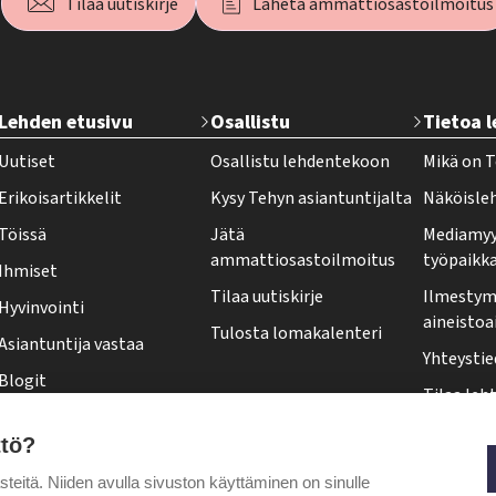
Tilaa uutiskirje
Lähetä ammattiosastoilmoitus
T
Lehden etusivu
Osallistu
Tietoa 
e
Uutiset
Osallistu lehdentekoon
Mikä on T
h
Erikoisartikkelit
Kysy Tehyn asiantuntijalta
Näköisle
y
Töissä
Jätä
Mediamyy
-
ammattiosastoilmoitus
työpaikk
Ihmiset
l
Tilaa uutiskirje
Ilmestymi
Hyvinvointi
e
aineistoa
Tulosta lomakalenteri
Asiantuntija vastaa
h
Yhteystie
Blogit
t
Tilaa leht
Kolumnit
i
Osoittee
ttö?
Pääkirjoitus
f
Tehy-leh
itä. Niiden avulla sivuston käyttäminen on sinulle
o
Puheenjohtajalta