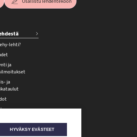
Osallistu lehdentekoon
lehdestä
ehy-lehti?
hdet
nti ja
ailmoitukset
s- ja
ikataulut
dot
i
nmuutos
ti somessa
HYVÄKSY EVÄSTEET