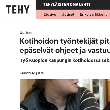
Hyppää
TEHYLÄISTEN OMA LEHTI
pääsisältöön
Etusivu
Uutiset
Erikoisartikkelit
Uutinen
Kotihoidon työntekijät pit
epäselvät ohjeet ja vastu
Työ Kuopion kaupungin kotihoidossa sekä
Kuuntele juttu