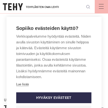
Hyppää
TEHYLÄISTEN OMA LEHTI
pääsisältöön
Op
mai
nav
Sopiiko evästeiden käyttö?
Verkkopalvelumme hyödyntää evästeitä. Niiden
avulla sivuston käyttäminen on sinulle helppoa
ja kätevää. Evästeitä käytämme sivuston
toimivuuden ja käyttökokemuksen
parantamiseksi. Osaa evästeistä käytämme
tilastointiin, jonka avulla kehitämme sivustoa.
Lisäksi hyödynnämme evästeitä mainonnan
kohdistamiseen.
Lue lisää
HYVÄKSY EVÄSTEET
Uutinen
Tehy: Rokotuspykälään selkeyttä –