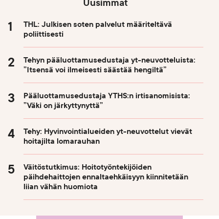
Uusimmat
THL: Julkisen soten palvelut määriteltävä
poliittisesti
Tehyn pääluottamusedustaja yt-neuvotteluista:
”Itsensä voi ilmeisesti säästää hengiltä”
Pääluottamusedustaja YTHS:n irtisanomisista:
”Väki on järkyttynyttä”
Tehy: Hyvinvointialueiden yt-neuvottelut vievät
hoitajilta lomarauhan
Väitöstutkimus: Hoitotyöntekijöiden
päihdehaittojen ennaltaehkäisyyn kiinnitetään
liian vähän huomiota