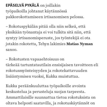
EPÄSELVÄ PYKÄLÄ
on joillakin
työpaikoilla johtanut käytännössä
pakkorokottamiseen irtisanomisen pelossa.
– Rokotuspykälän pitää olla niin selkeä, että
yksikään työnantaja ei voi tulkita sitä niin, että
syntyy irtisanomisperuste, jos työntekijä ei ota
Matias Nyman
jotakin rokotetta, Tehyn lakimies
sanoo.
– Rokotusten vapaaehtoisuus on
tärkeää tartuntatautilain ensisijaisen tavoitteen eli
rokotusmyönteisyyden ja rokotekattavuuden
lisääntymisen vuoksi, Kukka muistuttaa.
Kukka peräänkuuluttaa työpaikoille avointa
keskustelua ja perusteluja suojan tarpeesta.
Ammattilaisille suunnattua tietoa rokotuksista on
oltava helposti saatavilla, ja rokotuskäytännöt on