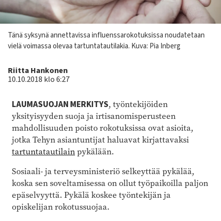
Kuvateksti
Tänä syksynä annettavissa influenssarokotuksissa noudatetaan
vielä voimassa olevaa tartuntatautilakia. Kuva: Pia Inberg
Kirjoittaja
Riitta Hankonen
10.10.2018 klo 6:27
LAUMASUOJAN MERKITYS
, työntekijöiden
yksityisyyden suoja ja irtisanomisperusteen
mahdollisuuden poisto rokotuksissa ovat asioita,
jotka Tehyn asiantuntijat haluavat kirjattavaksi
tartuntatautilain
pykälään.
Sosiaali- ja terveysministeriö selkeyttää pykälää,
koska sen soveltamisessa on ollut työpaikoilla paljon
epäselvyyttä. Pykälä koskee työntekijän ja
opiskelijan rokotussuojaa.