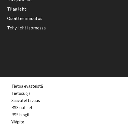
Tilaa lehti
Osoitteenmuutos
Tehy-lehti somessa
T
Tietoa evästeistä
Tietosuoja
e
Saavutettavuus
h
RSS uutiset
y
RSS blogit
-
Ylläpito
l