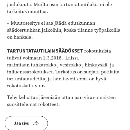
joulukuuta. Muilta osin tartuntatautilakia ei ole
tarkoitus muuttaa.
– Muutosesitys ei saa jäädä eduskunnan
säädösruuhkan jalkoihin, koska tilanne työpaikoilla
on hankala.
TARTUNTATAUTILAIN SÄÄDÖKSET
rokotuksista
tulivat voimaan 1.3.2018. Laissa
mainitaan tuhkarokko-, vesirokko-, hinkuyskä- ja
influenssarokotukset. Tarkoitus on suojata potilaita
tartuntataudeilta, ja lain tavoitteena on hyvä
rokotuskattavuus.
Tehy kehottaa jäseniään ottamaan viranomaisten
suosittelemat rokotteet.
Jaa sivu