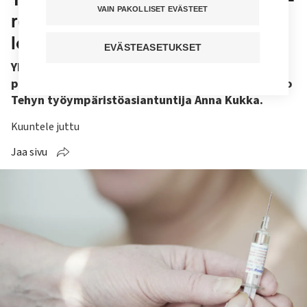
VAIN PAKOLLISET EVÄSTEET
rokotuksilla painostamisen
loputtava työpaikoilla
EVÄSTEASETUKSET
Yksityisyydensuoja ja rokotusten vapaaehtoisuus
pitää taata myös työkseen muita hoitaville, sanoo
Tehyn työympäristöasiantuntija Anna Kukka.
Kuuntele juttu
Jaa sivu