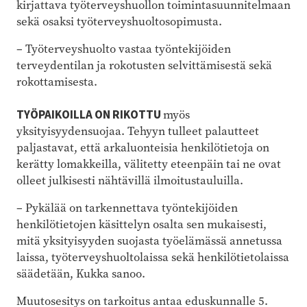
kirjattava työterveyshuollon toimintasuunnitelmaan
sekä osaksi työterveyshuoltosopimusta.
– Työterveyshuolto vastaa työntekijöiden
terveydentilan ja rokotusten selvittämisestä sekä
rokottamisesta.
TYÖPAIKOILLA ON RIKOTTU
myös
yksityisyydensuojaa. Tehyyn tulleet palautteet
paljastavat, että arkaluonteisia henkilötietoja on
kerätty lomakkeilla, välitetty eteenpäin tai ne ovat
olleet julkisesti nähtävillä ilmoitustauluilla.
– Pykälää on tarkennettava työntekijöiden
henkilötietojen käsittelyn osalta sen mukaisesti,
mitä yksityisyyden suojasta työelämässä annetussa
laissa, työterveyshuoltolaissa sekä henkilötietolaissa
säädetään, Kukka sanoo.
Muutosesitys on tarkoitus antaa eduskunnalle 5.