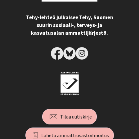
Tehy-lehteä julkaisee Tehy, Suomen
suurin sosiaali-, terveys- ja
kasvatusalan ammattijärjestö.
Tilaa uutiskirje
Lähetä ammattiosastoilmoitus