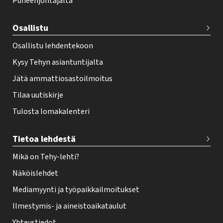
Puheenjohtajalta
t
e
Osallistu
r
Osallistu lehdentekoon
Kysy Tehyn asiantuntijalta
Jätä ammattiosastoilmoitus
Tilaa uutiskirje
Tulosta lomakalenteri
Tietoa lehdestä
Mikä on Tehy-lehti?
Näköislehdet
Mediamyynti ja työpaikkailmoitukset
Ilmestymis- ja aineistoaikataulut
Yhteystiedot