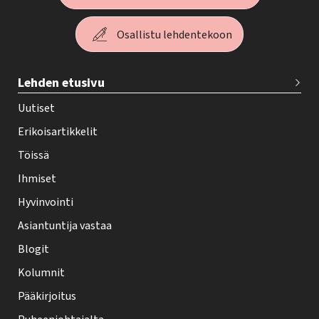
Osallistu lehdentekoon
T
Lehden etusivu
e
h
Uutiset
y
Erikoisartikkelit
-
Töissä
l
Ihmiset
e
Hyvinvointi
h
Asiantuntija vastaa
t
i
Blogit
f
Kolumnit
o
Pääkirjoitus
o