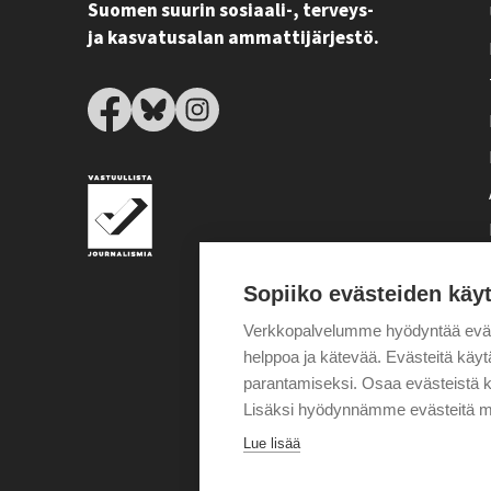
Suomen suurin sosiaali-, terveys-
ja kasvatusalan ammattijärjestö.
Sopiiko evästeiden käy
Verkkopalvelumme hyödyntää eväste
helppoa ja kätevää. Evästeitä kä
parantamiseksi. Osaa evästeistä k
Lisäksi hyödynnämme evästeitä m
Lue lisää