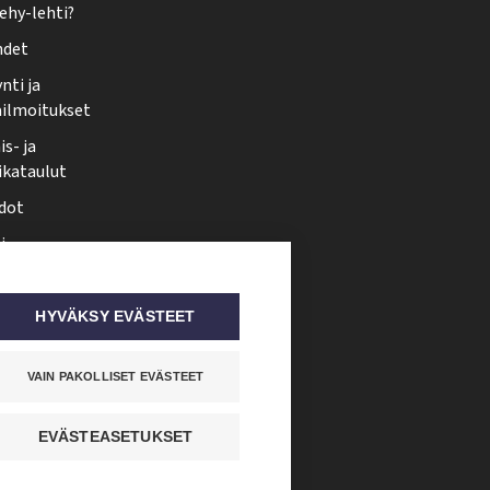
ehy-lehti?
hdet
nti ja
ailmoitukset
s- ja
ikataulut
dot
i
nmuutos
ti somessa
HYVÄKSY EVÄSTEET
VAIN PAKOLLISET EVÄSTEET
EVÄSTEASETUKSET