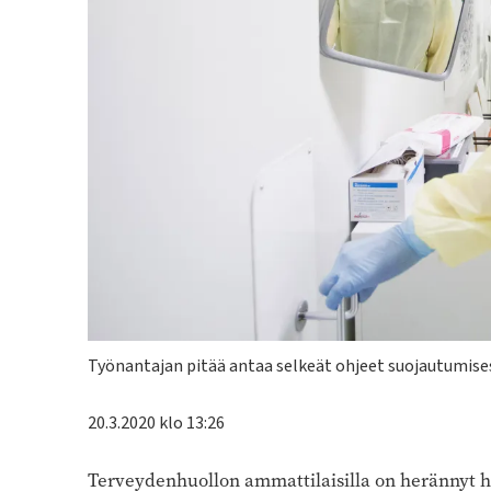
Kuvateksti
Työnantajan pitää antaa selkeät ohjeet suojautumises
20.3.2020 klo 13:26
Terveydenhuollon ammattilaisilla on herännyt h