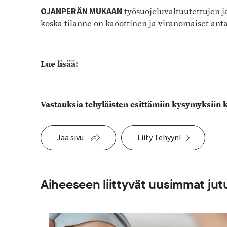
OJANPERÄN MUKAAN
työsuojeluvaltuutettujen j
koska tilanne on kaoottinen ja viranomaiset anta
Lue lisää:
Vastauksia tehyläisten esittämiin kysymyksiin
Jaa sivu
Liity Tehyyn!
Aiheeseen liittyvät uusimmat jut