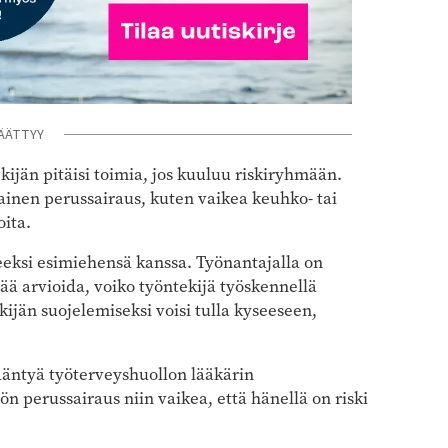
ÄÄTTYY
ijän pitäisi toimia, jos kuuluu riskiryhmään.
ainen perussairaus, kuten vaikea keuhko- tai
oita.
eksi esimiehensä kanssa. Työnantajalla on
ää arvioida, voiko työntekijä työskennellä
ekijän suojelemiseksi voisi tulla kyseeseen,
kääntyä työterveyshuollon lääkärin
ön perussairaus niin vaikea, että hänellä on riski