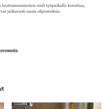
a luottamusmiesten rooli työpaikalla korostuu,
vat jatkuvasti uusia ohjeistuksia.
 koronasta
ut