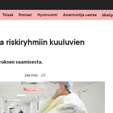
Töissä
Ihmiset
Hyvinvointi
Asiantuntija vastaa
Mielip
 riskiryhmiin kuuluvien
iruksen saamisesta.
Jaa sivu