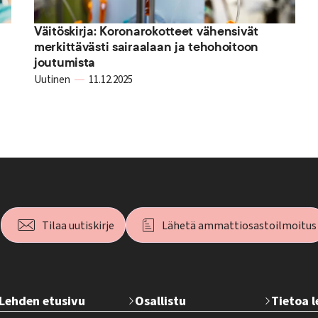
Väitöskirja: Koronarokotteet vähensivät
merkittävästi sairaalaan ja tehohoitoon
joutumista
Uutinen
11.12.2025
Tilaa uutiskirje
Lähetä ammattiosastoilmoitus
T
Lehden etusivu
Osallistu
Tietoa 
e