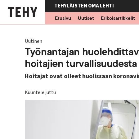
Hyppää
TEHYLÄISTEN OMA LEHTI
pääsisältöön
Etusivu
Uutiset
Erikoisartikkelit
Uutinen
Työnantajan huolehdittava
hoitajien turvallisuudesta
Hoitajat ovat olleet huolissaan koronav
Kuuntele juttu