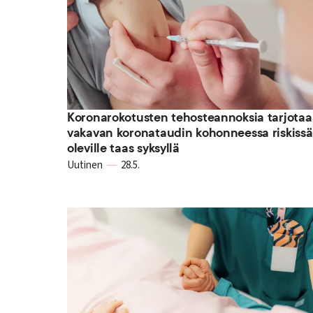
Koronarokotusten tehosteannoksia tarjota
vakavan koronataudin kohonneessa riskissä
oleville taas syksyllä
Uutinen
28.5.