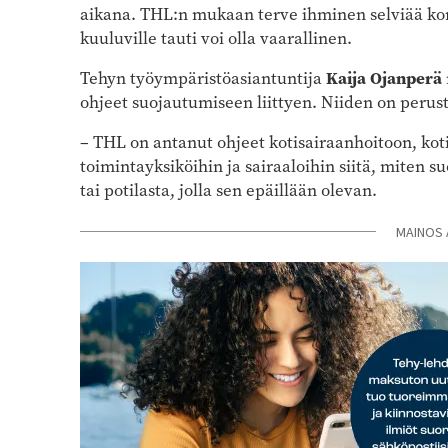
aikana. THL:n mukaan terve ihminen selviää koro
kuuluville tauti voi olla vaarallinen.
Tehyn työympäristöasiantuntija
Kaija Ojanperä
ohjeet suojautumiseen liittyen. Niiden on perust
–
THL on antanut ohjeet kotisairaanhoitoon, koti
toimintayksiköihin ja sairaaloihin siitä, miten
tai potilasta, jolla sen epäillään olevan.
MAINOS 