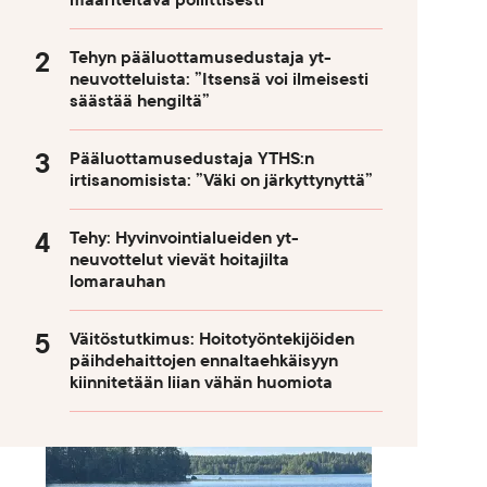
määriteltävä poliittisesti
Tehyn pääluottamusedustaja yt-
neuvotteluista: ”Itsensä voi ilmeisesti
säästää hengiltä”
Pääluottamusedustaja YTHS:n
irtisanomisista: ”Väki on järkyttynyttä”
Tehy: Hyvinvointialueiden yt-
neuvottelut vievät hoitajilta
lomarauhan
Väitöstutkimus: Hoitotyöntekijöiden
päihdehaittojen ennaltaehkäisyyn
kiinnitetään liian vähän huomiota