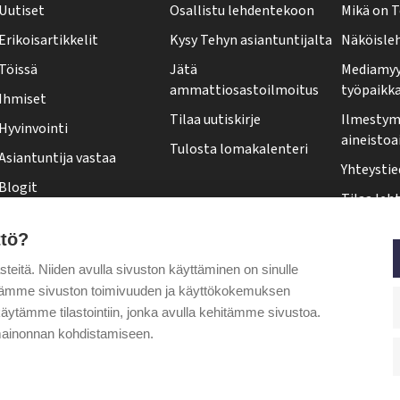
Uutiset
Osallistu lehdentekoon
Mikä on T
h
Erikoisartikkelit
Kysy Tehyn asiantuntijalta
Näköisle
y
Töissä
Jätä
Mediamyy
-
ammattiosastoilmoitus
työpaikk
Ihmiset
l
Tilaa uutiskirje
Ilmestymi
Hyvinvointi
e
aineistoa
Tulosta lomakalenteri
Asiantuntija vastaa
h
Yhteystie
Blogit
t
Tilaa leht
Kolumnit
i
Osoittee
ttö?
Pääkirjoitus
f
Tehy-leh
itä. Niiden avulla sivuston käyttäminen on sinulle
o
Puheenjohtajalta
ytämme sivuston toimivuuden ja käyttökokemuksen
o
äytämme tilastointiin, jonka avulla kehitämme sivustoa.
t
ainonnan kohdistamiseen.
e
r