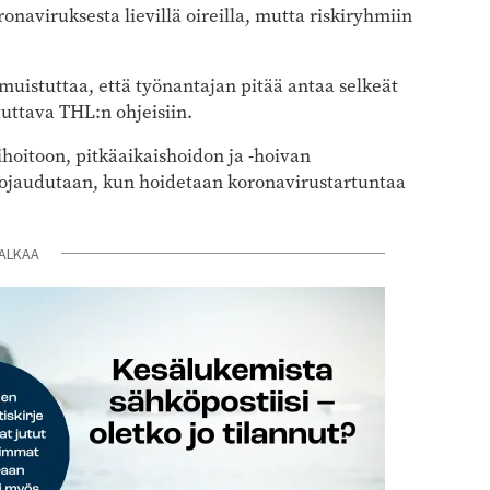
naviruksesta lievillä oireilla, mutta riskiryhmiin
muistuttaa, että työnantajan pitää antaa selkeät
uttava THL:n ohjeisiin.
hoitoon, pitkäaikaishoidon ja -hoivan
 suojaudutaan, kun hoidetaan koronavirustartuntaa
ALKAA