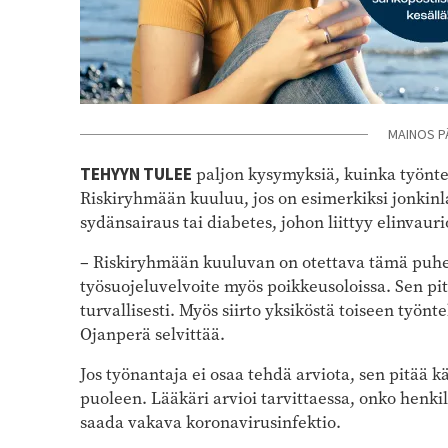
MAINOS P
TEHYYN TULEE
paljon kysymyksiä, kuinka työntek
Riskiryhmään kuuluu, jos on esimerkiksi jonkinl
sydänsairaus tai diabetes, johon liittyy elinvauri
–
Riskiryhmään kuuluvan on otettava tämä puhe
työsuojeluvelvoite myös poikkeusoloissa. Sen pit
turvallisesti. Myös siirto yksiköstä toiseen työnt
Ojanperä selvittää.
Jos työnantaja ei osaa tehdä arviota, sen pitää 
puoleen. Lääkäri arvioi tarvittaessa, onko henkil
saada vakava koronavirusinfektio.