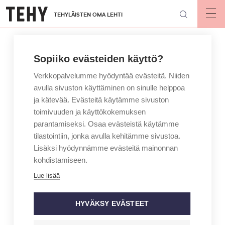
Hyppää
TEHYLÄISTEN OMA LEHTI
pääsisältöön
Op
mai
nav
Sopiiko evästeiden käyttö?
Verkkopalvelumme hyödyntää evästeitä. Niiden
avulla sivuston käyttäminen on sinulle helppoa
ja kätevää. Evästeitä käytämme sivuston
toimivuuden ja käyttökokemuksen
parantamiseksi. Osaa evästeistä käytämme
tilastointiin, jonka avulla kehitämme sivustoa.
Lisäksi hyödynnämme evästeitä mainonnan
kohdistamiseen.
Lue lisää
HYVÄKSY EVÄSTEET
KIRJOITTAJA
MAINIO – JAN HOLMBERG
Mainio-blogiin hurja