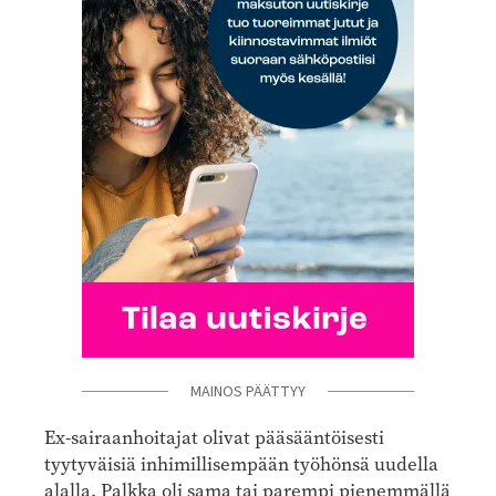
MAINOS PÄÄTTYY
Ex-sairaanhoitajat olivat pääsääntöisesti
tyytyväisiä inhimillisempään työhönsä uudella
alalla. Palkka oli sama tai parempi pienemmällä