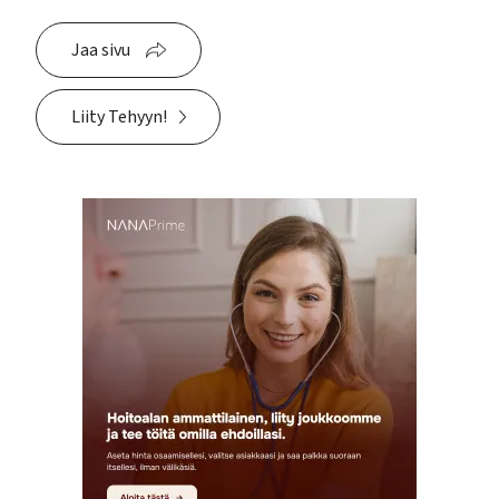
Jaa sivu
Liity Tehyyn!