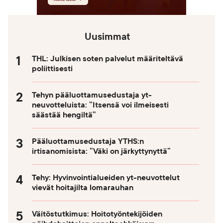
Uusimmat
THL: Julkisen soten palvelut määriteltävä
poliittisesti
Tehyn pääluottamusedustaja yt-
neuvotteluista: ”Itsensä voi ilmeisesti
säästää hengiltä”
Pääluottamusedustaja YTHS:n
irtisanomisista: ”Väki on järkyttynyttä”
Tehy: Hyvinvointialueiden yt-neuvottelut
vievät hoitajilta lomarauhan
Väitöstutkimus: Hoitotyöntekijöiden