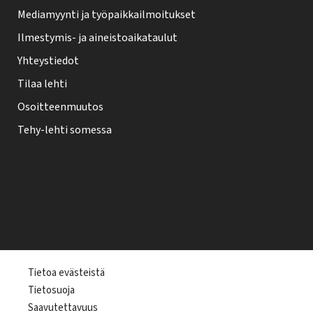
Mediamyynti ja työpaikkailmoitukset
Ilmestymis- ja aineistoaikataulut
Yhteystiedot
Tilaa lehti
Osoitteenmuutos
Tehy-lehti somessa
T
Tietoa evästeistä
Tietosuoja
e
Saavutettavuus
h