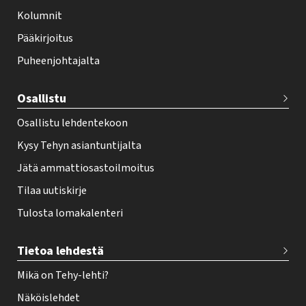
f
Kolumnit
o
Pääkirjoitus
o
Puheenjohtajalta
t
e
Osallistu
r
Osallistu lehdentekoon
Kysy Tehyn asiantuntijalta
Jätä ammattiosastoilmoitus
Tilaa uutiskirje
Tulosta lomakalenteri
Tietoa lehdestä
Mikä on Tehy-lehti?
Näköislehdet