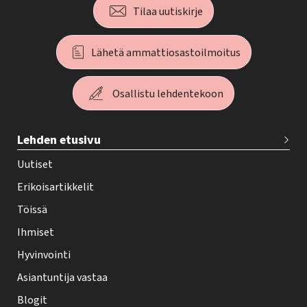
Tilaa uutiskirje
Lähetä ammattiosastoilmoitus
Osallistu lehdentekoon
T
Lehden etusivu
e
h
Uutiset
y
Erikoisartikkelit
-
Töissä
l
Ihmiset
e
Hyvinvointi
h
Asiantuntija vastaa
t
i
Blogit