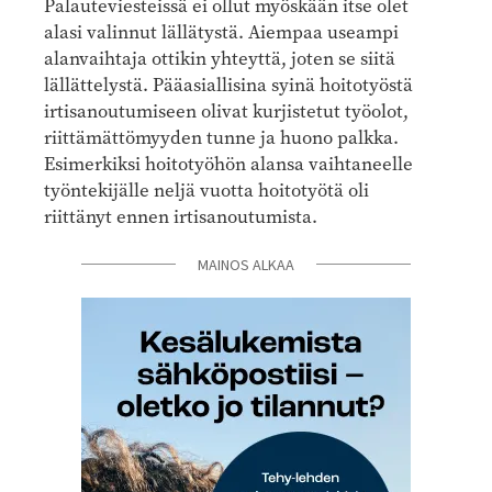
Palauteviesteissä ei ollut myöskään itse olet
alasi valinnut lällätystä. Aiempaa useampi
alanvaihtaja ottikin yhteyttä, joten se siitä
lällättelystä. Pääasiallisina syinä hoitotyöstä
irtisanoutumiseen olivat kurjistetut työolot,
riittämättömyyden tunne ja huono palkka.
Esimerkiksi hoitotyöhön alansa vaihtaneelle
työntekijälle neljä vuotta hoitotyötä oli
riittänyt ennen irtisanoutumista.
MAINOS ALKAA