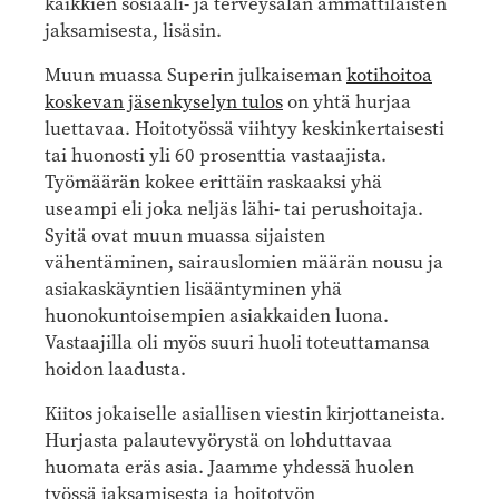
kaikkien sosiaali- ja terveysalan ammattilaisten
jaksamisesta, lisäsin.
Muun muassa Superin julkaiseman
kotihoitoa
koskevan jäsenkyselyn tulos
on yhtä hurjaa
luettavaa. Hoitotyössä viihtyy keskinkertaisesti
tai huonosti yli 60 prosenttia vastaajista.
Työmäärän kokee erittäin raskaaksi yhä
useampi eli joka neljäs lähi- tai perushoitaja.
Syitä ovat muun muassa sijaisten
vähentäminen, sairauslomien määrän nousu ja
asiakaskäyntien lisääntyminen yhä
huonokuntoisempien asiakkaiden luona.
Vastaajilla oli myös suuri huoli toteuttamansa
hoidon laadusta.
Kiitos jokaiselle asiallisen viestin kirjottaneista.
Hurjasta palautevyörystä on lohduttavaa
huomata eräs asia. Jaamme yhdessä huolen
työssä jaksamisesta ja hoitotyön