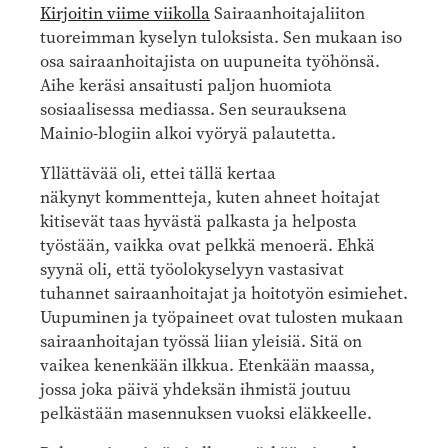
Kirjoitin viime viikolla
Sairaanhoitajaliiton
tuoreimman kyselyn tuloksista. Sen mukaan iso
osa sairaanhoitajista on uupuneita työhönsä.
Aihe keräsi ansaitusti paljon huomiota
sosiaalisessa mediassa. Sen seurauksena
Mainio-blogiin alkoi vyöryä palautetta.
Yllättävää oli, ettei tällä kertaa
näkynyt kommentteja, kuten ahneet hoitajat
kitisevät taas hyvästä palkasta ja helposta
työstään, vaikka ovat pelkkä menoerä. Ehkä
syynä oli, että työolokyselyyn vastasivat
tuhannet sairaanhoitajat ja hoitotyön esimiehet.
Uupuminen ja työpaineet ovat tulosten mukaan
sairaanhoitajan työssä liian yleisiä. Sitä on
vaikea kenenkään ilkkua. Etenkään maassa,
jossa joka päivä yhdeksän ihmistä joutuu
pelkästään masennuksen vuoksi eläkkeelle.