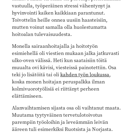
vastuulla, työperäinen stressi vähentynyt ja
hyvinvointi kaiken kaikkiaan parantunut.
Toivottelin heille onnea uusiin haasteisiin,
mutten voinut samalla olla huolestumatta
hoitoalan tulevaisuudesta.
Monella sairaanhoitajalla ja hoitotyön
esimiehellä oli viestien mukaan jalka jatkuvasti
ulko-oven välissä. Heti kun saataisiin töitä
muualta ovi kävisi, viesteissä painotettiin. Osa
teki jo lisätöitä tai oli
kahden työn loukussa
,
koska monen hoitajan peruspalkka ilman
kolmivuorotyölisiä ei riittänyt perheen
elättämiseen.
Alanvaihtamisen sijasta osa oli vaihtanut maata.
Muutama tyytyväinen tervetulotoivotus
parempiin työoloihin ja leveämmän leivän
ääreen tuli esimerkiksi Ruotsista ja Norjasta.