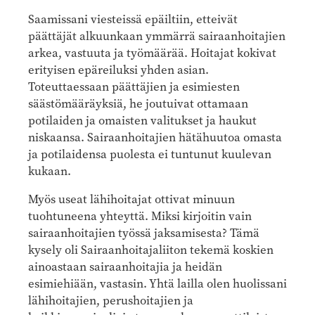
Saamissani viesteissä epäiltiin, etteivät
päättäjät alkuunkaan ymmärrä sairaanhoitajien
arkea, vastuuta ja työmäärää. Hoitajat kokivat
erityisen epäreiluksi yhden asian.
Toteuttaessaan päättäjien ja esimiesten
säästömääräyksiä, he joutuivat ottamaan
potilaiden ja omaisten valitukset ja haukut
niskaansa. Sairaanhoitajien hätähuutoa omasta
ja potilaidensa puolesta ei tuntunut kuulevan
kukaan.
Myös useat lähihoitajat ottivat minuun
tuohtuneena yhteyttä. Miksi kirjoitin vain
sairaanhoitajien työssä jaksamisesta? Tämä
kysely oli Sairaanhoitajaliiton tekemä koskien
ainoastaan sairaanhoitajia ja heidän
esimiehiään, vastasin. Yhtä lailla olen huolissani
lähihoitajien, perushoitajien ja