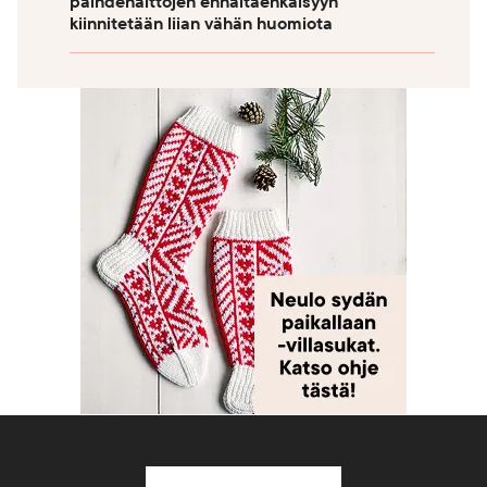
päihdehaittojen ennaltaehkäisyyn
kiinnitetään liian vähän huomiota