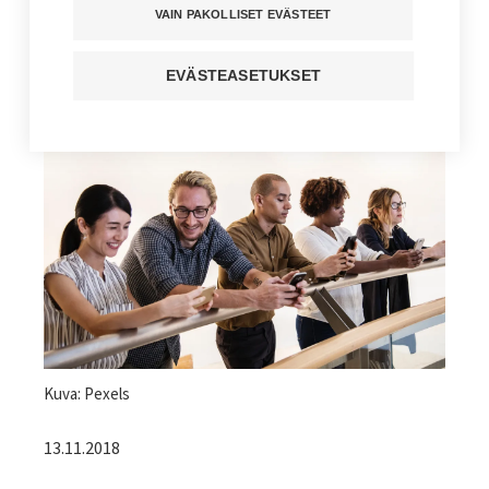
palautevyöry
VAIN PAKOLLISET EVÄSTEET
Kuuntele juttu
EVÄSTEASETUKSET
Jaa sivu
Kuvateksti
Kuva: Pexels
13.11.2018