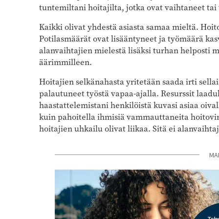
tuntemiltani hoitajilta, jotka ovat vaihtaneet ta
Kaikki olivat yhdestä asiasta samaa mieltä. Hoit
Potilasmäärät ovat lisääntyneet ja työmäärä kasva
alanvaihtajien mielestä lisäksi turhan helposti m
äärimmilleen.
Hoitajien selkänahasta yritetään saada irti sella
palautuneet työstä vapaa-ajalla. Resurssit laad
haastattelemistani henkilöistä kuvasi asiaa oivall
kuin pahoitella ihmisiä vammauttaneita hoitovir
hoitajien uhkailu olivat liikaa. Sitä ei alanvaiht
MA