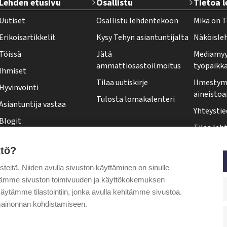
Lehden etusivu
Osallistu
Tietoa 
e
Uutiset
Osallistu lehdentekoon
Mikä on T
h
Erikoisartikkelit
Kysy Tehyn asiantuntijalta
Näköisle
y
Töissä
Jätä
Mediamyy
-
ammattiosastoilmoitus
työpaikk
Ihmiset
l
Tilaa uutiskirje
Ilmestymi
Hyvinvointi
e
aineistoa
Tulosta lomakalenteri
Asiantuntija vastaa
h
Yhteystie
Blogit
t
Tilaa leht
Kolumnit
i
Osoittee
ttö?
Pääkirjoitus
f
Tehy-leh
itä. Niiden avulla sivuston käyttäminen on sinulle
o
Puheenjohtajalta
ytämme sivuston toimivuuden ja käyttökokemuksen
o
äytämme tilastointiin, jonka avulla kehitämme sivustoa.
t
ainonnan kohdistamiseen.
e