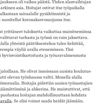
jaukseen oli vaikea päästä. Yhden alanvaihtajan
arkinen asia. Hoitajat ostivat itse työpaikalla
alkastaan sairaalalle pysäköinnistä ja
 suositellut koronakasvosuojansa itse.
vat yrittäneet tuloksetta vaikuttaa mainitsemiinsa
t valittavat turhasta ja työssä on vain jaksettava.
alalla yhteistä päätöksentekoa tulee kehittää,
arempia väyliä uralla etenemiseen. Yksi
istä hyvinvointikartoitusta ja työuravalmennusta
jaloillaan. He olivat innoissaan uusista koulutus-
utti olevan työnhaussa valtti. Monella alalla
ömoraalia. Hoitajia pidettiin uusien työnantajien
käämättöminä ja ahkerina. He muistuttivat, että
in puolustaa hoitajan mahdollisuuttaan kohdata
tavalla
. Se olisi voinut saada heidät jäämään.