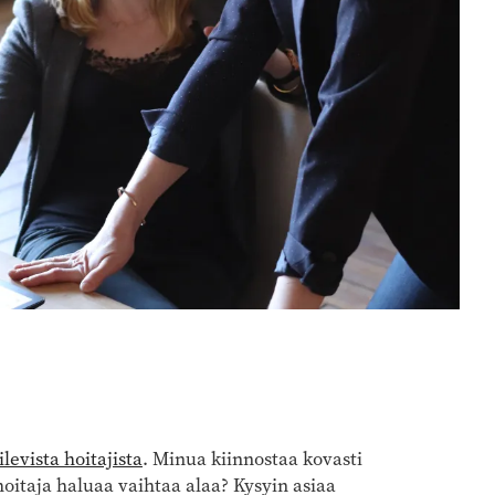
evista hoitajista
. Minua kiinnostaa kovasti
hoitaja haluaa vaihtaa alaa? Kysyin asiaa