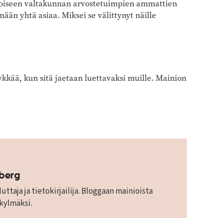
oiseen valtakunnan arvostetuimpien ammattien
ään yhtä asiaa. Miksei se välittynyt näille
kkää, kun sitä jaetaan luettavaksi muille. Mainion
mberg
uttaja ja tietokirjailija. Bloggaan mainioista
 kylmäksi.