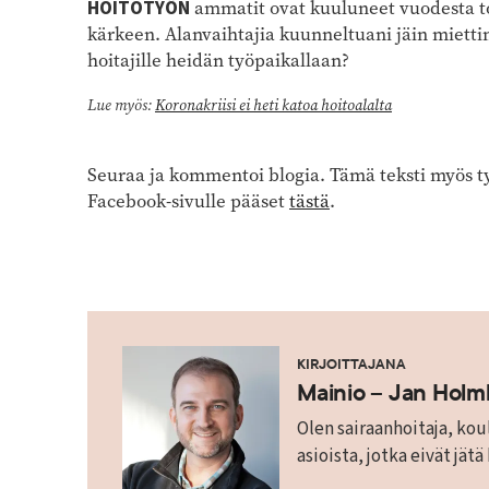
HOITOTYÖN
ammatit ovat kuuluneet vuodesta t
kärkeen. Alanvaihtajia kuunneltuani jäin miettim
hoitajille heidän työpaikallaan?
Lue myös:
Koronakriisi ei heti katoa hoitoalalta
Seuraa ja kommentoi blogia. Tämä teksti myös ty
Facebook-sivulle pääset
tästä
.
KIRJOITTAJANA
Mainio – Jan Hol
Olen sairaanhoitaja, koul
asioista, jotka eivät jätä