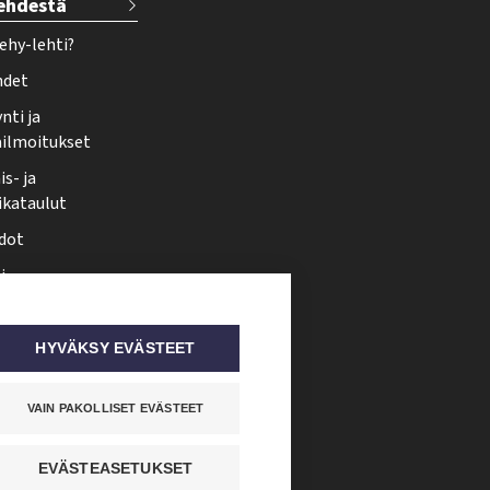
lehdestä
ehy-lehti?
hdet
nti ja
ailmoitukset
s- ja
ikataulut
dot
i
nmuutos
ti somessa
HYVÄKSY EVÄSTEET
VAIN PAKOLLISET EVÄSTEET
EVÄSTEASETUKSET