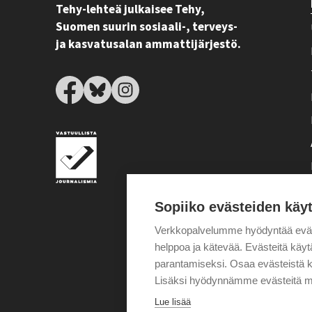
Tehy-lehteä julkaisee Tehy,
Suomen suurin sosiaali-, terveys-
ja kasvatusalan ammattijärjestö.
Sopiiko evästeiden käy
Verkkopalvelumme hyödyntää eväste
helppoa ja kätevää. Evästeitä kä
parantamiseksi. Osaa evästeistä k
Lisäksi hyödynnämme evästeitä m
Lue lisää