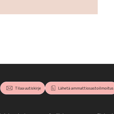
Tilaa uutiskirje
Lähetä ammattiosastoilmoitus
T