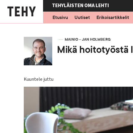
Hyppää
TEHYLÄISTEN OMA LEHTI
pääsisältöön
Etusivu
Uutiset
Erikoisartikkelit
KIRJOITTAJA
MAINIO – JAN HOLMBERG
Mikä hoitotyöstä l
Kuuntele juttu