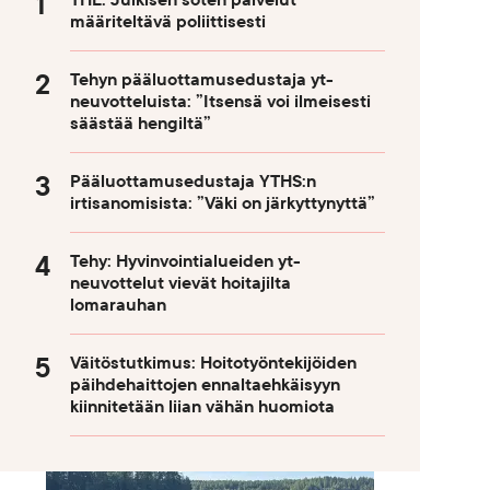
THL: Julkisen soten palvelut
määriteltävä poliittisesti
Tehyn pääluottamusedustaja yt-
neuvotteluista: ”Itsensä voi ilmeisesti
säästää hengiltä”
Pääluottamusedustaja YTHS:n
irtisanomisista: ”Väki on järkyttynyttä”
Tehy: Hyvinvointialueiden yt-
neuvottelut vievät hoitajilta
lomarauhan
Väitöstutkimus: Hoitotyöntekijöiden
päihdehaittojen ennaltaehkäisyyn
kiinnitetään liian vähän huomiota