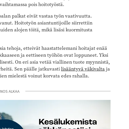
i vaihtamassa pois hoitotyöstä.
oalan palkat eivät vastaa työn vaativuutta.
nut. Hoitotyön asiantuntijoille siirrettiin
uiden alojen töitä, mikä lisäsi kuormitusta
isia tehoja, etteivät haastattelemani hoitajat enää
ukkaaseen ja eettiseen työhön ovat loppuneet. Yksi
isesti. On eri asia vetää viallinen tuote myynnistä,
heitä. Sen päälle jatkuvasti
lisääntyvä väkivalta
ja
ajien mielestä voinut korvata edes rahalla.
INOS ALKAA