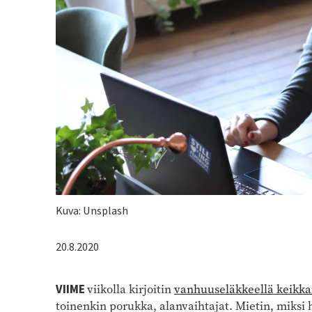
Kuvateksti
Kuva: Unsplash
20.8.2020
VIIME
viikolla kirjoitin
vanhuuseläkkeellä keikkail
toinenkin porukka, alanvaihtajat. Mietin, miksi 