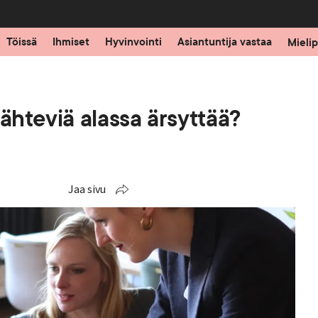
Töissä
Ihmiset
Hyvinvointi
Asiantuntija vastaa
Mielip
ähteviä alassa ärsyttää?
Jaa sivu