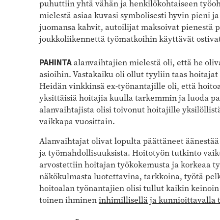
puhuttiin yhtä vähän ja henkilökohtaiseen työoh
mielestä asiaa kuvasi symbolisesti hyvin pieni ja 
juomansa kahvit, autoilijat maksoivat pienestä p
joukkoliikennettä työmatkoihin käyttävät ostivat
PAHINTA
alanvaihtajien mielestä oli, että he oli
asioihin. Vastakaiku oli ollut tyyliin taas hoitaja
Heidän vinkkinsä ex-työnantajille oli, että hoito
yksittäisiä hoitajia kuulla tarkemmin ja luoda p
alanvaihtajista olisi toivonut hoitajille yksilöll
vaikkapa vuosittain.
Alanvaihtajat olivat lopulta päättäneet äänestää 
ja työmahdollisuuksista. Hoitotyön tutkinto vaik
arvostettiin hoitajan työkokemusta ja korkeaa ty
näkökulmasta luotettavina, tarkkoina, työtä pel
hoitoalan työnantajien olisi tullut kaikin keino
toinen ihminen
inhimillisellä ja kunnioittavalla 