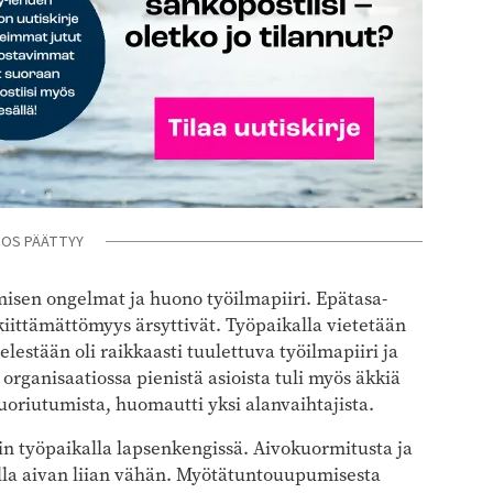
NOS PÄÄTTYY
amisen ongelmat ja huono työilmapiiri. Epätasa-
kiittämättömyys ärsyttivät. Työpaikalla vietetään
lestään oli raikkaasti tuulettuva työilmapiiri ja
 organisaatiossa pienistä asioista tuli myös äkkiä
suoriutumista, huomautti yksi alanvaihtajista.
n työpaikalla lapsenkengissä. Aivokuormitusta ja
lla aivan liian vähän. Myötätuntouupumisesta