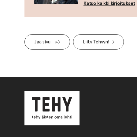
Katso kaikki kirjoitukset
Jaa sivu
Liity Tehyyn!