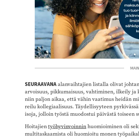
MAI
SEURAAVANA
alanvaihtajien listalla olivat joht
arvoisuus, pikkumaisuus, vahtiminen, ilkeily ja 
niin paljon aikaa, että vähin vaatimus heidän mie
reilu kollegiaalisuus. Täydellisyyteen pyrkivässä
isoja, jolloin työstä muodostui päivästä toiseen 
Hoitajien
työhyvinvoinnin
huomioiminen oli seki
multitaskaamista oli huomioitu monen työpaika