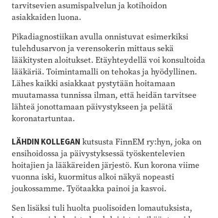
tarvitsevien asumispalvelun ja kotihoidon
asiakkaiden luona.
Pikadiagnostiikan avulla onnistuvat esimerkiksi
tulehdusarvon ja verensokerin mittaus sekä
lääkitysten aloitukset. Etäyhteydellä voi konsultoida
lääkäriä. Toimintamalli on tehokas ja hyödyllinen.
Lähes kaikki asiakkaat pystytään hoitamaan
muutamassa tunnissa ilman, että heidän tarvitsee
lähteä jonottamaan päivystykseen ja pelätä
koronatartuntaa.
LÄHDIN KOLLEGAN
kutsusta FinnEM ry:hyn, joka on
ensihoidossa ja päivystyksessä työskentelevien
hoitajien ja lääkä­reiden järjestö. Kun korona viime
vuonna iski, kuormitus alkoi näkyä nopeasti
joukossamme. Työtaakka painoi ja kasvoi.
Sen lisäksi tuli huolta puolisoiden lomautuksista,