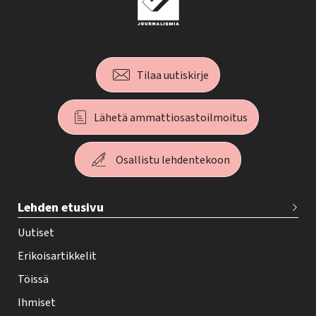
Tilaa uutiskirje
Lähetä ammattiosastoilmoitus
Osallistu lehdentekoon
T
Lehden etusivu
e
h
Uutiset
y
Erikoisartikkelit
-
Töissä
l
Ihmiset
e