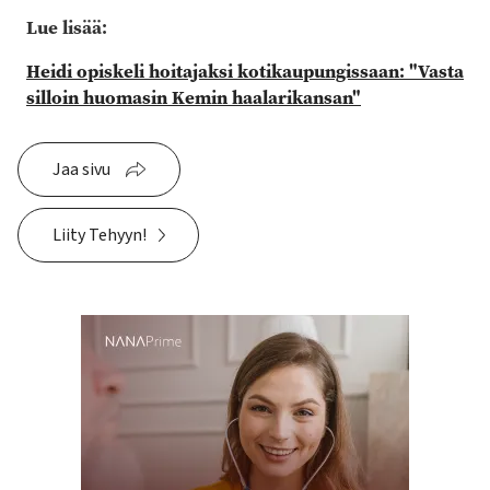
Lue lisää:
Heidi opiskeli hoitajaksi kotikaupungissaan: "Vasta
silloin huomasin Kemin haalarikansan"
Jaa sivu
Liity Tehyyn!