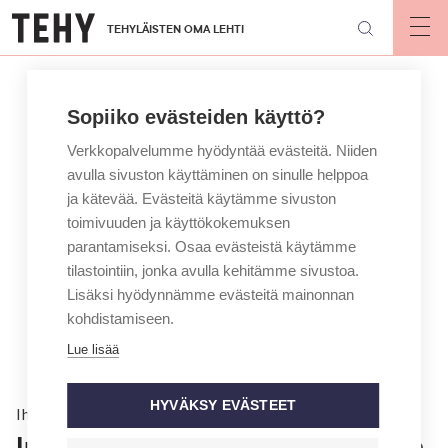
Hyppää
TEHYLÄISTEN OMA LEHTI
pääsisältöön
Op
mai
nav
Sopiiko evästeiden käyttö?
Verkkopalvelumme hyödyntää evästeitä. Niiden
avulla sivuston käyttäminen on sinulle helppoa
ja kätevää. Evästeitä käytämme sivuston
toimivuuden ja käyttökokemuksen
parantamiseksi. Osaa evästeistä käytämme
tilastointiin, jonka avulla kehitämme sivustoa.
Lisäksi hyödynnämme evästeitä mainonnan
kohdistamiseen.
Lue lisää
HYVÄKSY EVÄSTEET
Ihmiset
Inka näki koronan kuormittavan ja