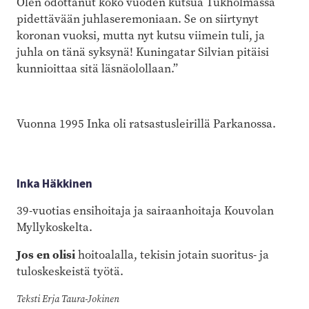
Olen odottanut koko vuoden kutsua Tukholmassa
pidettävään juhlaseremoniaan. Se on siirtynyt
koronan vuoksi, mutta nyt kutsu viimein tuli, ja
juhla on tänä syksynä! Kuningatar Silvian pitäisi
kunnioittaa sitä läsnäolollaan.”
Vuonna 1995 Inka oli ratsastusleirillä Parkanossa.
Inka Häkkinen
39-vuotias ensihoitaja ja sairaanhoitaja Kouvolan
Myllykoskelta.
Jos en olisi
hoitoalalla, tekisin jotain suoritus- ja
tuloskeskeistä työtä.
Teksti Erja Taura-Jokinen