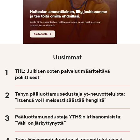
Uusimmat
THL: Julkisen soten palvelut määriteltävä
poliittisesti
Tehyn pääluottamusedustaja yt-neuvotteluista:
”Itsensä voi ilmeisesti säästää hengiltä”
Pääluottamusedustaja YTHS:n irtisanomisista:
”Väki on järkyttynyttä”
Tehy: Hyvinvointialueiden yt-neuvottelut vievät