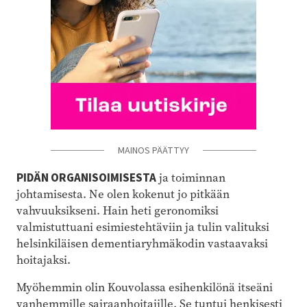
MAINOS PÄÄTTYY
PIDÄN ORGANISOIMISESTA
ja toiminnan
johtamisesta. Ne olen kokenut jo pitkään
vahvuuksikseni. Hain heti geronomiksi
valmistuttuani esimiestehtäviin ja tulin valituksi
helsinkiläisen dementiaryhmäkodin vastaavaksi
hoitajaksi.
Myöhemmin olin Kouvolassa esihenkilönä itseäni
vanhemmille sairaanhoitajille. Se tuntui henkisesti