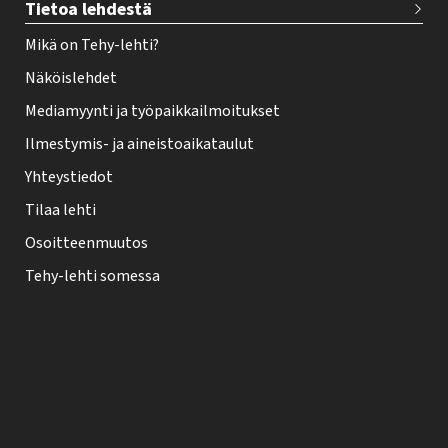
Tietoa lehdestä
Mikä on Tehy-lehti?
Näköislehdet
Mediamyynti ja työpaikkailmoitukset
Ilmestymis- ja aineistoaikataulut
Yhteystiedot
Tilaa lehti
Osoitteenmuutos
Tehy-lehti somessa