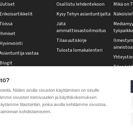
Uutiset
Osallistu lehdentekoon
Mikä on T
h
Erikoisartikkelit
Kysy Tehyn asiantuntijalta
Näköisle
y
Töissä
Jätä
Mediamyy
-
ammattiosastoilmoitus
työpaikk
Ihmiset
l
Tilaa uutiskirje
Ilmestymi
Hyvinvointi
e
aineistoa
Tulosta lomakalenteri
Asiantuntija vastaa
h
Yhteystie
Blogit
t
Tilaa leht
Kolumnit
i
Osoittee
ttö?
Pääkirjoitus
f
Tehy-leh
itä. Niiden avulla sivuston käyttäminen on sinulle
o
Puheenjohtajalta
ytämme sivuston toimivuuden ja käyttökokemuksen
o
äytämme tilastointiin, jonka avulla kehitämme sivustoa.
t
ainonnan kohdistamiseen.
e
r