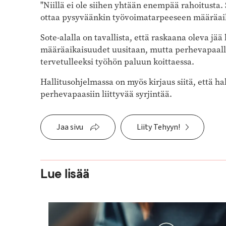
"Niillä ei ole siihen yhtään enempää rahoitusta.
ottaa pysyväänkin työvoimatarpeeseen määräaika
Sote-alalla on tavallista, että raskaana oleva j
määräaikaisuudet uusitaan, mutta perhevapaall
tervetulleeksi työhön paluun koittaessa.
Hallitusohjelmassa on myös kirjaus siitä, että h
perhevapaasiin liittyvää syrjintää.
Jaa sivu
Liity Tehyyn!
Lue lisää