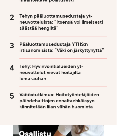
määriteltävä poliittisesti
Tehyn pääluottamusedustaja yt-
neuvotteluista: ”Itsensä voi ilmeisesti
säästää hengiltä”
Pääluottamusedustaja YTHS:n
irtisanomisista: ”Väki on järkyttynyttä”
Tehy: Hyvinvointialueiden yt-
neuvottelut vievät hoitajilta
lomarauhan
Väitöstutkimus: Hoitotyöntekijöiden
päihdehaittojen ennaltaehkäisyyn
kiinnitetään liian vähän huomiota