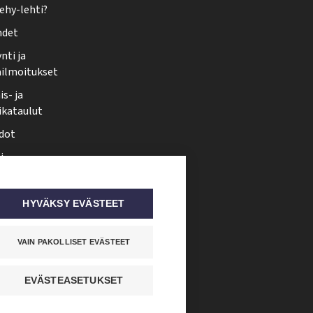
ehy-lehti?
hdet
nti ja
ailmoitukset
s- ja
ikataulut
dot
i
nmuutos
ti somessa
HYVÄKSY EVÄSTEET
VAIN PAKOLLISET EVÄSTEET
EVÄSTEASETUKSET