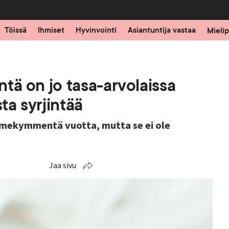
Töissä
Ihmiset
Hyvinvointi
Asiantuntija vastaa
Mielip
intä on jo tasa-arvolaissa
sta syrjintää
kolmekymmentä vuotta, mutta se ei ole
Jaa sivu