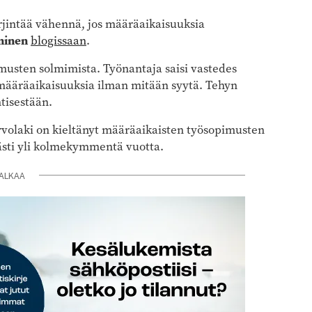
yrjintää vähennä, jos määräaikaisuuksia
ninen
blogissaan
.
musten solmimista. Työnantaja saisi vastedes
määräaikaisuuksia ilman mitään syytä. Tehyn
tisestään.
arvolaki on kieltänyt määräaikaisten työsopimusten
västi yli kolmekymmentä vuotta.
ALKAA