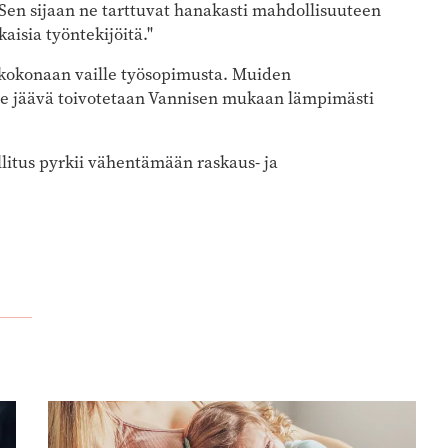
 Sen sijaan ne tarttuvat hanakasti mahdollisuuteen
isia työntekijöitä."
ää kokonaan vaille työsopimusta. Muiden
e jäävä toivotetaan Vannisen mukaan lämpimästi
allitus pyrkii vähentämään raskaus- ja