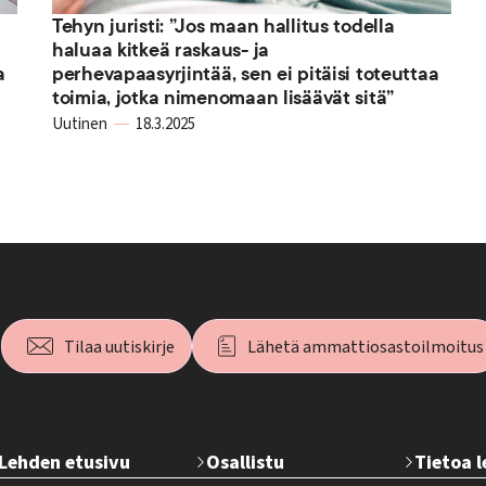
Tehyn juristi: ”Jos maan hallitus todella
haluaa kitkeä raskaus- ja
a
perhevapaasyrjintää, sen ei pitäisi toteuttaa
toimia, jotka nimenomaan lisäävät sitä”
Uutinen
18.3.2025
Tilaa uutiskirje
Lähetä ammattiosastoilmoitus
T
Lehden etusivu
Osallistu
Tietoa 
e