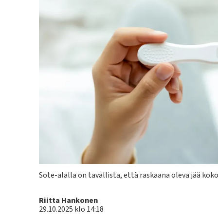
Kuvateksti
Sote-alalla on tavallista, että raskaana oleva jää ko
Kirjoittaja
Riitta Hankonen
29.10.2025 klo 14:18