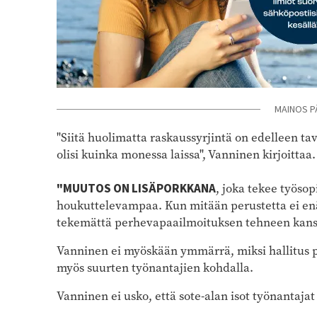
MAINOS P
"Siitä huolimatta raskaussyrjintä on edelleen tava
olisi kuinka monessa laissa", Vanninen kirjoittaa.
"MUUTOS ON LISÄPORKKANA
, joka tekee työso
houkuttelevampaa. Kun mitään perustetta ei enä
tekemättä perhevapaailmoituksen tehneen kans
Vanninen ei myöskään ymmärrä, miksi hallitus pi
myös suurten työnantajien kohdalla.
Vanninen ei usko, että sote-alan isot työnantaj