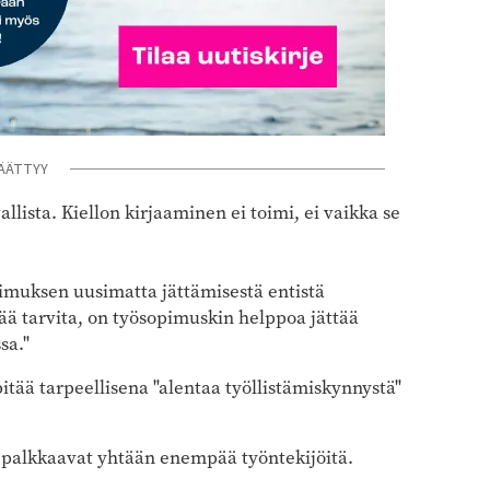
ÄÄTTYY
llista. Kiellon kirjaaminen ei toimi, ei vaikka se
pimuksen uusimatta jättämisestä entistä
ä tarvita, on työsopimuskin helppoa jättää
sa."
tää tarpeellisena "alentaa työllistämiskynnystä"
at palkkaavat yhtään enempää työntekijöitä.