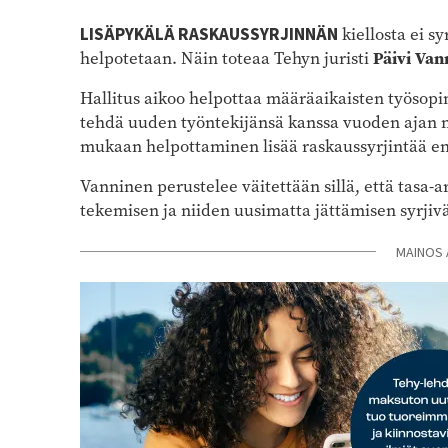
LISÄPYKÄLÄ RASKAUSSYRJINNÄN
kiellosta ei s
helpotetaan. Näin toteaa Tehyn juristi
Päivi Van
Hallitus aikoo helpottaa määräaikaisten työsopi
tehdä uuden työntekijänsä kanssa vuoden ajan 
mukaan helpottaminen lisää raskaussyrjintää en
Vanninen perustelee väitettään sillä, että tasa-
tekemisen ja niiden uusimatta jättämisen syrji
MAINOS 