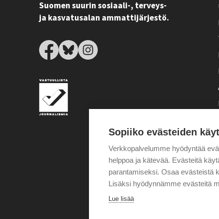
Suomen suurin sosiaali-, terveys-
ja kasvatusalan ammattijärjestö.
Sopiiko evästeiden käy
Verkkopalvelumme hyödyntää eväste
helppoa ja kätevää. Evästeitä kä
parantamiseksi. Osaa evästeistä k
Lisäksi hyödynnämme evästeitä m
Lue lisää