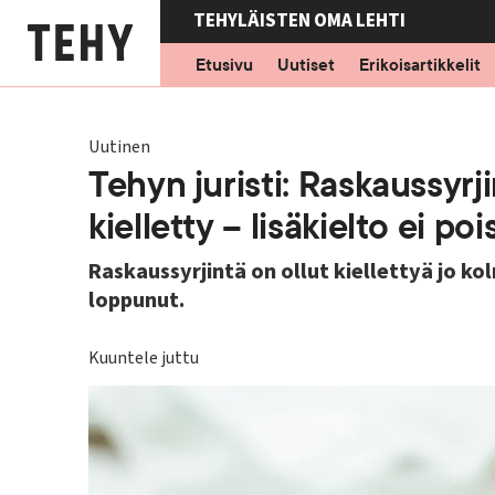
Hyppää
TEHYLÄISTEN OMA LEHTI
pääsisältöön
Etusivu
Uutiset
Erikoisartikkelit
Uutinen
Tehyn juristi: Raskaussyrj
kielletty – lisäkielto ei poi
Raskaussyrjintä on ollut kiellettyä jo 
loppunut.
Kuuntele juttu