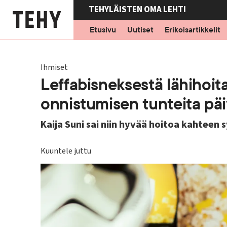
Hyppää
TEHYLÄISTEN OMA LEHTI
pääsisältöön
Etusivu
Uutiset
Erikoisartikkelit
Ihmiset
Leffabisneksestä lähihoita
onnistumisen tunteita päi
Kaija Suni sai niin hyvää hoitoa kahteen s
Kuuntele juttu