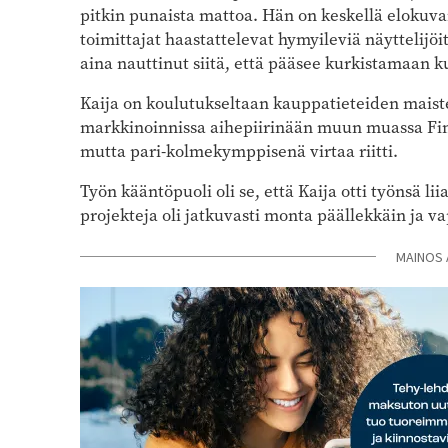
pitkin punaista mattoa. Hän on keskellä elokuva
toimittajat haastattelevat hymyileviä näyttelijöi
aina nauttinut siitä, että pääsee kurkistamaan ku
Kaija on koulutukseltaan kauppatieteiden maiste
markkinoinnissa aihepiirinään muun muassa Finn
mutta pari-kolmekymppisenä virtaa riitti.
Työn kääntöpuoli oli se, että Kaija otti työnsä lii
projekteja oli jatkuvasti monta päällekkäin ja v
MAINOS 