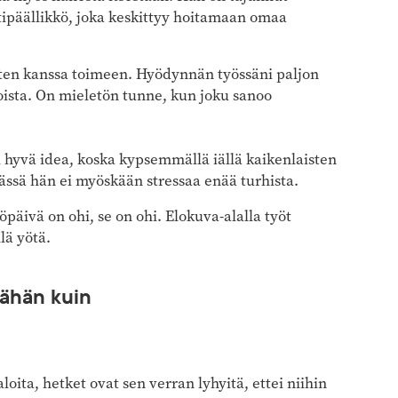
ipäällikkö, joka keskittyy hoitamaan omaa
sten kanssa toimeen. Hyödynnän työssäni paljon
ista. On mieletön tunne, kun joku sanoo
 hyvä idea, koska kypsemmällä iällä kaikenlaisten
ässä hän ei myöskään stressaa enää turhista.
päivä on ohi, se on ohi. Elokuva-alalla työt
lä yötä.
vähän kuin
oita, hetket ovat sen verran lyhyitä, ettei niihin