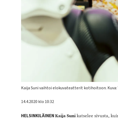
Kuvateksti
Kaija Suni vaihtoi elokuvateatterit kotihoitoon. Kuva: 
14.4.2020 klo 10:32
Kaija Suni
HELSINKILÄINEN
katselee sivusta, ku