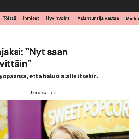
Töissä
Ihmiset
Hyvinvointi
Asiantuntija vastaa
Mielip
jaksi: ”Nyt saan
vittäin”
yöpäänsä, että halusi alalle itsekin.
Jaa sivu