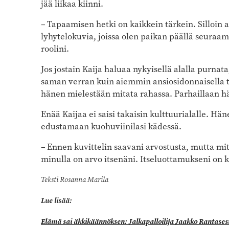
jää liikaa kiinni.
– Tapaamisen hetki on kaikkein tärkein. Silloin 
lyhytelokuvia, joissa olen paikan päällä seuraa
roolini.
Jos jostain Kaija haluaa nykyisellä alalla purnat
saman verran kuin aiemmin ansiosidonnaisella t
hänen mielestään mitata rahassa. Parhaillaan h
Enää Kaijaa ei saisi takaisin kulttuurialalle. Hän
edustamaan kuohuviinilasi kädessä.
– Ennen kuvittelin saavani arvostusta, mutta mitä
minulla on arvo itsenäni. Itseluottamukseni on ka
Teksti Rosanna Marila
Lue lisää:
Elämä sai äkkikäännöksen: Jalkapalloilija Jaakko Rantases