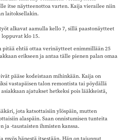
lle itse näytteenottoa varten. Kaija vierailee niin
n laitoksellakin.
työt alkavat aamulla kello 7, sillä paastonäytteet
loppuvat klo 15.
an pitää ehtiä ottaa verinäytteet enimmillään 25
siakkaan erikseen ja antaa tälle pienen palan omaa
 eivät pääse kodeistaan mihinkään. Kaija on
si vastapäisen talon remontista tai pöydällä
 asiakkaan ajatukset hetkeksi pois lääkkeistä,
äkäri, jota katsottaisiin ylöspäin, mutten
ttaisiin alaspäin. Saan onnistumisen tunteita
en ja -taustaisten ihmisten kanssa.
ia myös hänestä itsestään. Hän on tajunnut