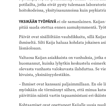
potilailta, jotka eivät pysty tulemaan laboratorio
hoitokodeissa, yksityisasunnoissa kuin psykiatria
YKSIKÄÄN TYÖPÄIVÄ
ei ole samanlainen. Kaijan 
pitää saada otettua ennen aamukymmentä. Työt 
Päivät ovat sisällöltään vauhdikkaita, sillä Kaij
ihmiseltä. Silti Kaija haluaa kohdata jokaisen a
läsnäoloaan.
Valtaosa Kaijan asiakkaista on vanhuksia, jotka
huomannut, kuinka lyhytkin keskustelu esimerkik
olevasta vanhasta valokuvasta ilahduttaa. Se vie
kivuista, yksinäisyydestäkin.
– Ihmiset ovat kanssani paljaimmillaan. En ole lä
myöskään ole törmännyt siihen, että minua katso
päivittäin näistä vartin tapaamisistani eri-ikäist
Kohtaamiset ovat opettaneet Kaijalle uusia puol