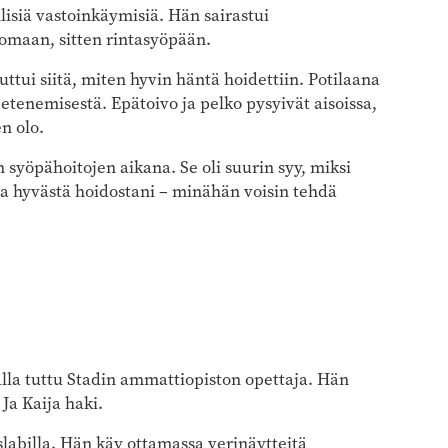
lisiä vastoinkäymisiä. Hän sairastui
maan, sitten rintasyöpään.
ttui siitä, miten hyvin häntä hoidettiin. Potilaana
 etenemisestä. Epätoivo ja pelko pysyivät aisoissa,
en olo.
 syöpähoitojen aikana. Se oli suurin syy, miksi
kaa hyvästä hoidostani – minähän voisin tehdä
kalla tuttu Stadin ammattiopiston opettaja. Hän
Ja Kaija haki.
slabilla. Hän käy ottamassa verinäytteitä