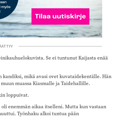
ÄÄTTYY
teinikauhuelokuvista. Se ei tuntunut Kaijasta enää
ian kandiksi, mikä avasi ovet kuvataidekentälle. Hän
ää muun muassa Kiasmalle ja Taidehallille.
in loppuivat.
a oli enemmän aikaa itselleni. Mutta kun vastaan
muuttui. Työnhaku alkoi tuntua pään