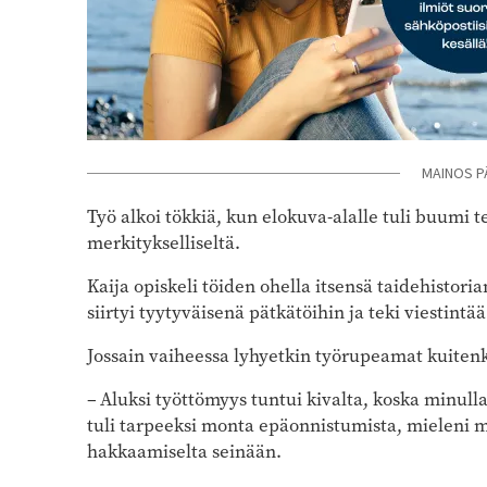
MAINOS P
Työ alkoi tökkiä, kun elokuva-alalle tuli buumi 
merkitykselliseltä.
Kaija opiskeli töiden ohella itsensä taidehistor
siirtyi tyytyväisenä pätkätöihin ja teki viestint
Jossain vaiheessa lyhyetkin työrupeamat kuitenk
– Aluksi työttömyys tuntui kivalta, koska minull
tuli tarpeeksi monta epäonnistumista, mieleni 
hakkaamiselta seinään.