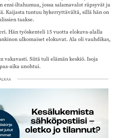
n ensi-iltahumua, jossa salamavalot räpsyvät ja
tä. Kaijasta tuntuu hykerryttävältä, sillä hän on
lissien taakse.
ri. Hän työskenteli 15 vuotta elokuva-alalla
kinon ulkomaiset elokuvat. Ala oli vauhdikas,
an vakavasti. Siitä tuli elämän keskiö. Isoja
apaa-aika unohtui.
ALKAA