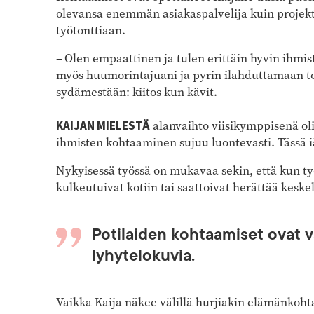
olevansa enemmän asiakaspalvelija kuin projekt
työtonttiaan.
– Olen empaattinen ja tulen erittäin hyvin ihmi
myös huumorintajuani ja pyrin ilahduttamaan to
sydämestään: kiitos kun kävit.
KAIJAN MIELESTÄ
alanvaihto viisikymppisenä oli
ihmisten kohtaaminen sujuu luontevasti. Tässä i
Nykyisessä työssä on mukavaa sekin, että kun työ
kulkeutuivat kotiin tai saattoivat herättää keskel
Potilaiden kohtaamiset ovat 
lyhytelokuvia.
Vaikka Kaija näkee välillä hurjiakin elämänkohtal