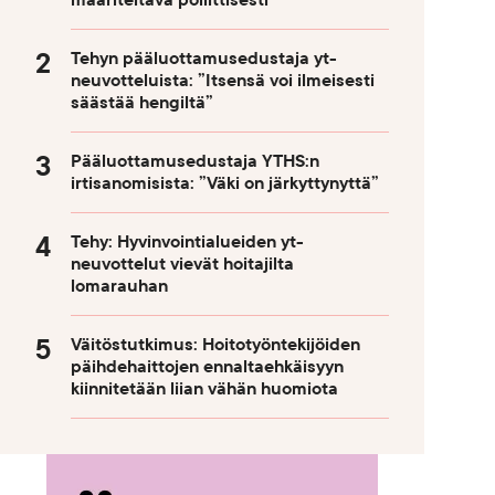
määriteltävä poliittisesti
Tehyn pääluottamusedustaja yt-
neuvotteluista: ”Itsensä voi ilmeisesti
säästää hengiltä”
Pääluottamusedustaja YTHS:n
irtisanomisista: ”Väki on järkyttynyttä”
Tehy: Hyvinvointialueiden yt-
neuvottelut vievät hoitajilta
lomarauhan
Väitöstutkimus: Hoitotyöntekijöiden
päihdehaittojen ennaltaehkäisyyn
kiinnitetään liian vähän huomiota