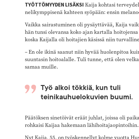
TYÖTTÖMYYDEN LISÄKSI
Kaija kohtasi terveydel
nelikymppisenä kahteen syöpään: ensin melanoo
Vaikka sairastuminen oli pysäyttävää, Kaija vaiku
hän tunsi olevansa koko ajan kartalla hoitojensa
koska Kaijalla oli hoitajien käsissä niin turvallin
– En ole ikinä saanut niin hyvää huolenpitoa kuin
suuntasin hoitoalalle. Tuli tunne, että olen vel
samaa muille.
Työ alkoi tökkiä, kun tuli
teinikauhuelokuvien buumi.
Päätöksen sinetöivät eräät juhlat, joissa oli pai
rohkaisi Kaijaa hakemaan lähihoitajaopintoihin. 
Nyt Kaija, 55, on työskennellyt kolme vuotta Hu