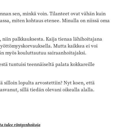
annan sen, minkä voin. Tilanteet ovat vähän kuin
massa, miten kohtaus etenee. Minulla on niissä oma
a, niin palkkauksesta. Kaija tienaa lähihoitajana
yöttömyyskorvauksella. Mutta kaikkea ei voi
än myös kouluttautuu sairaanhoitajaksi.
estä tuntuisi teennäiseltä palata kokkareille
 silloin lopulta arvostettiin? Nyt koen, että
svanut, sillä tiedän olevani oikealla alalla.
ta tulee röntgenhoitaja