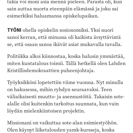
takia voi moni asia mennä pieleen. Parasta oli, kun
sain auttaa nuorta eteenpäin elämässä ja joku sai
esimerkiksi haluamansa opiskelupaikan.
TYÖNI
ohella opiskelin sosionomiksi. Yksi nuori
sanoi kerran, että minussa oli kaikista ärsyttävintä
se, että osaan sanoa ikävät asiat mukavalla tavalla.
Politiikka alkoi kiinnostaa, koska halusin ymmärtää,
miten kuntatalous toimii. Tällä hetkellä olen Lahden
Kristillisdemokraattien puheenjohtaja.
Työyksikköni lopetettiin viime vuonna. Nyt minulla
on hakusessa, mihin ryhdyn seuraavaksi. Teen
väliaikaisesti muutto- ja asennustöitä. Takaisin sote-
alalle olisi kuitenkin tarkoitus suunnata, kun vain
löydän mielenkiintoisen projektin.
Missionani on vaikuttaa sote-alan esimiestyöhön.
Olen käynyt liiketalouden yamk-kursseja, koska