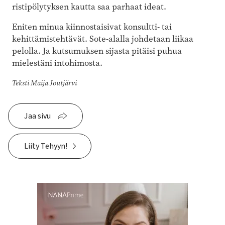
ristipölytyksen kautta saa parhaat ideat.
Eniten minua kiinnostaisivat konsultti- tai
kehittämistehtävät. Sote-alalla johdetaan liikaa
pelolla. Ja kutsumuksen sijasta pitäisi puhua
mielestäni intohimosta.
Teksti Maija Joutjärvi
Jaa sivu
Liity Tehyyn!