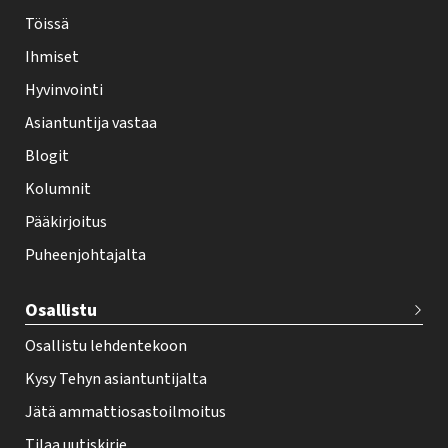
-
Töissä
l
Ihmiset
e
Hyvinvointi
h
Asiantuntija vastaa
t
i
Blogit
f
Kolumnit
o
Pääkirjoitus
o
Puheenjohtajalta
t
e
Osallistu
r
Osallistu lehdentekoon
Kysy Tehyn asiantuntijalta
Jätä ammattiosastoilmoitus
Tilaa uutiskirje