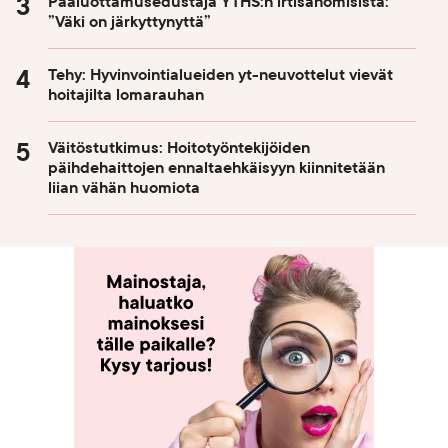
Pääluottamusedustaja YTHS:n irtisanomisista:
”Väki on järkyttynyttä”
Tehy: Hyvinvointialueiden yt-neuvottelut vievät
hoitajilta lomarauhan
Väitöstutkimus: Hoitotyöntekijöiden
päihdehaittojen ennaltaehkäisyyn kiinnitetään
liian vähän huomiota