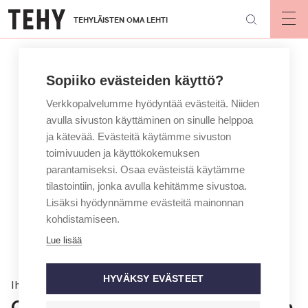
Hyppää
TEHYLÄISTEN OMA LEHTI
pääsisältöön
Op
mai
nav
Sopiiko evästeiden käyttö?
Verkkopalvelumme hyödyntää evästeitä. Niiden
avulla sivuston käyttäminen on sinulle helppoa
ja kätevää. Evästeitä käytämme sivuston
toimivuuden ja käyttökokemuksen
parantamiseksi. Osaa evästeistä käytämme
tilastointiin, jonka avulla kehitämme sivustoa.
Lisäksi hyödynnämme evästeitä mainonnan
kohdistamiseen.
Lue lisää
HYVÄKSY EVÄSTEET
Ihmiset
Oma lapsuus opetti: Tiedän, miten