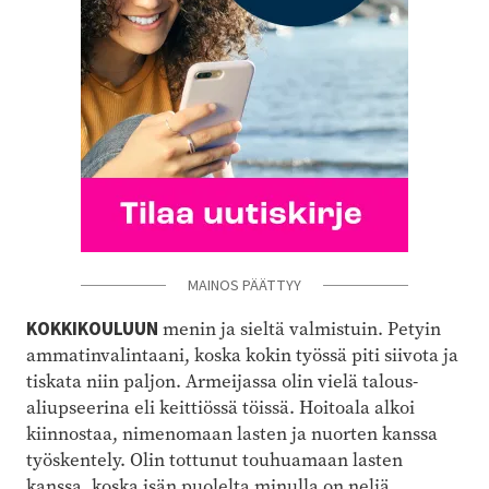
MAINOS PÄÄTTYY
KOKKIKOULUUN
menin ja sieltä valmistuin. Petyin
ammatinvalintaani, koska kokin työssä piti siivota ja
tiskata niin paljon. Armeijassa olin vielä talous-
aliupseerina eli keittiössä töissä. Hoitoala alkoi
kiinnostaa, nimenomaan lasten ja nuorten kanssa
työskentely. Olin tottunut touhuamaan lasten
kanssa, koska isän puolelta minulla on neljä