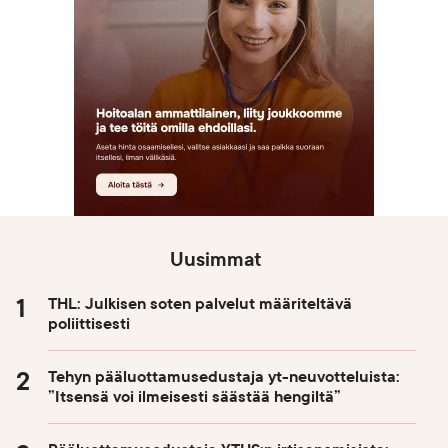
Uusimmat
THL: Julkisen soten palvelut määriteltävä
poliittisesti
Tehyn pääluottamusedustaja yt-neuvotteluista:
”Itsensä voi ilmeisesti säästää hengiltä”