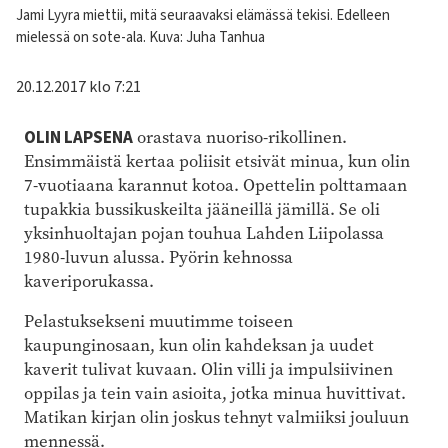
Kuvateksti
Jami Lyyra miettii, mitä seuraavaksi elämässä tekisi. Edelleen
mielessä on sote-ala. Kuva: Juha Tanhua
20.12.2017 klo 7:21
OLIN LAPSENA
orastava nuoriso-rikollinen.
Ensimmäistä kertaa poliisit etsivät minua, kun olin
7-vuotiaana karannut kotoa. Opettelin polttamaan
tupakkia bussikuskeilta jääneillä jämillä. Se oli
yksinhuoltajan pojan touhua Lahden Liipolassa
1980-luvun alussa. Pyörin kehnossa
kaveriporukassa.
Pelastuksekseni muutimme toiseen
kaupunginosaan, kun olin kahdeksan ja uudet
kaverit tulivat kuvaan. Olin villi ja impulsiivinen
oppilas ja tein vain asioita, jotka minua huvittivat.
Matikan kirjan olin joskus tehnyt valmiiksi jouluun
mennessä.