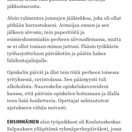
pikkusisarusta.
Aloin valmentaa junnujen jääkiekkoa, joka oli ollut
pitkään harrastukseni. Armeijaa ennen ja sen
jälkeen siivosin, tein paperitöitä ja
esimieshommiakin perheen siivousfirmassa, mutta
se ei ollut tosiaan minun juttuni. Pääsin työkkärin
työharjoitteluun päiväkotiin ja päätin hakea
lähihoitajalinjalle.
Opiskelin päivät ja illat tein töitä perheen toisessa
yrityksessä, ravintolassa. Sen päämyynti tuli
alkoholista. Naureskelin opiskelukavereideni
kanssa, että päivisin opiskelen hoitamaan ja illalla
teen lisää hoidettavia. Opettajat suhtautuivat
ajatukseen vähän nuivasti.
ENSIMMÄINEN
alan työpaikkani oli Koulutuskeskus
Salpauksen ylläpitämä ryhmäperhepäiväkoti, jossa