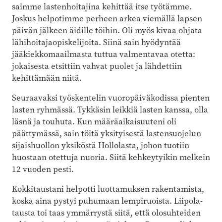
saimme lastenhoitajina kehittää itse työtämme.
Joskus helpotimme perheen arkea viemällä lapsen
päivän jälkeen äidille töihin. Oli myös kivaa ohjata
lähihoitajaopiskelijoita. Siinä sain hyödyntää
jääkiekkomaailmasta tuttua valmentavaa otetta:
jokaisesta etsittiin vahvat puolet ja lähdettiin
kehittämään niitä.
Seuraavaksi työskentelin vuoropäiväkodissa pienten
lasten ryhmässä. Tykkäsin leikkiä lasten kanssa, olla
läsnä ja touhuta. Kun määräaikaisuuteni oli
päättymässä, sain töitä yksityisestä lastensuojelun
sijaishuollon yksiköstä Hollolasta, johon tuotiin
huostaan otettuja nuoria. Siitä kehkeytyikin melkein
12 vuoden pesti.
Kokkitaustani helpotti luottamuksen rakentamista,
koska aina pystyi puhumaan lempiruoista. Liipola-
tausta toi taas ymmärrystä siitä, että olosuhteiden