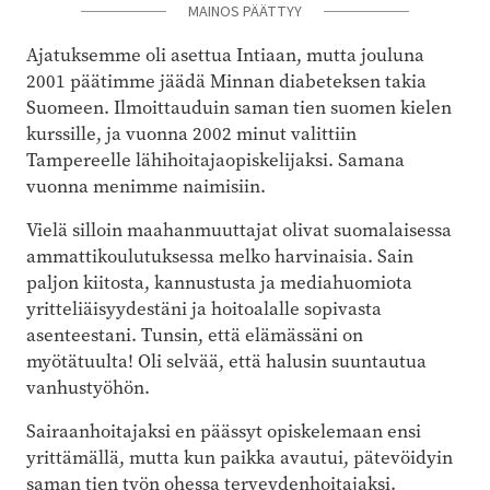
MAINOS PÄÄTTYY
Ajatuksemme oli asettua Intiaan, mutta jouluna
2001 päätimme jäädä Minnan diabeteksen takia
Suomeen. Ilmoittauduin saman tien suomen kielen
kurssille, ja vuonna 2002 minut valittiin
Tampereelle lähihoitajaopiskelijaksi. Samana
vuonna menimme naimisiin.
Vielä silloin maahanmuuttajat olivat suomalaisessa
ammattikoulutuksessa melko harvinaisia. Sain
paljon kiitosta, kannustusta ja mediahuomiota
yritteliäisyydestäni ja hoitoalalle sopivasta
asenteestani. Tunsin, että elämässäni on
myötätuulta! Oli selvää, että halusin suuntautua
vanhustyöhön.
Sairaanhoitajaksi en päässyt opiskelemaan ensi
yrittämällä, mutta kun paikka avautui, pätevöidyin
saman tien työn ohessa terveydenhoitajaksi.