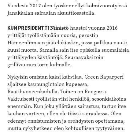
Vuodesta 2017 olen työskennellyt kolmivuorotyössä
Janakkalan sairaalan akuuttiosastolla.
Niinistö
KUN PRESIDENTTI
haastoi vuonna 2016
yrittäjät työllistämään nuoria, perustin
Hämeenlinnaan jäätelökioskin, jossa palkkaa nautti
kuusi nuorta. Samalla sain itse opiskella suomalaisia
yrittäjyyden käytäntöjä. Seuraavaksi toin
grillivaunun torin kulmalle.
Nykyisin omistan kaksi kahvilaa. Green Raparperi
sijaitsee kaupungintalon kupeessa,
Raatihuoneenkadulla. Toinen on Rengossa.
Vakituisesti työllistän viisi henkilöä, sesonkiaikoina
enemmän. Kun joku yllättäen sairastuu, tartun itse
kauhan varteen, ellen ole töissä sairaalassa. Olen
edennyt onnistumisten ja erehdysten opettamana,
mutta nykyhetkeen olen kohtuullisen tyytyväinen.