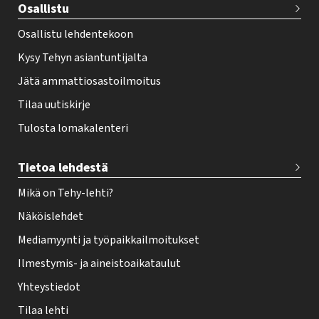
Osallistu
r
Osallistu lehdentekoon
Kysy Tehyn asiantuntijalta
Jätä ammattiosastoilmoitus
Tilaa uutiskirje
Tulosta lomakalenteri
Tietoa lehdestä
Mikä on Tehy-lehti?
Näköislehdet
Mediamyynti ja työpaikkailmoitukset
Ilmestymis- ja aineistoaikataulut
Yhteystiedot
Tilaa lehti