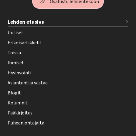
Osallistu lehdentekoon
T
Lehden etusivu
e
h
Uutiset
y
Erikoisartikkelit
-
Töissä
l
Ihmiset
e
Hyvinvointi
h
Asiantuntija vastaa
t
i
Blogit
f
Kolumnit
o
Pääkirjoitus
o
Puheenjohtajalta
t
e