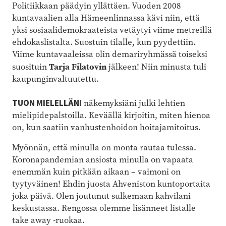
Politiikkaan päädyin yllättäen. Vuoden 2008
kuntavaalien alla Hämeenlinnassa kävi niin, että
yksi sosiaalidemokraateista vetäytyi viime metreillä
ehdokaslistalta. Suostuin tilalle, kun pyydettiin.
Viime kuntavaaleissa olin demariryhmässä toiseksi
Tarja Filatovin
suosituin
jälkeen! Niin minusta tuli
kaupunginvaltuutettu.
TUON MIELELLÄNI
näkemyksiäni julki lehtien
mielipidepalstoilla. Keväällä kirjoitin, miten hienoa
on, kun saatiin vanhustenhoidon hoitajamitoitus.
Myönnän, että minulla on monta rautaa tulessa.
Koronapandemian ansiosta minulla on vapaata
enemmän kuin pitkään aikaan – vaimoni on
tyytyväinen! Ehdin juosta Ahveniston kuntoportaita
joka päivä. Olen joutunut sulkemaan kahvilani
keskustassa. Rengossa olemme lisänneet listalle
take away -ruokaa.