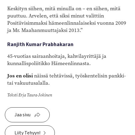
Keskityn siihen, mitä minulla on – en siihen, mitä
puuttuu. Arvelen, että siksi minut valittiin
Positiivisimmaksi hämeenlinnalaiseksi vuonna 2009
ja Mr. Maahanmuuttajaksi 2013.”
Ranjith Kumar Prabhakaran
45-vuotias sairaanhoitaja, kahvilayrittäjä ja
kunnallis­poliitikko Hämeenlinnasta.
Jos en olisi
näissä tehtävissä, työskentelisin pankki-
tai vakuutusalalla.
Teksti Erja Taura-Jokinen
Jaa sivu
Liity Tehyyn!