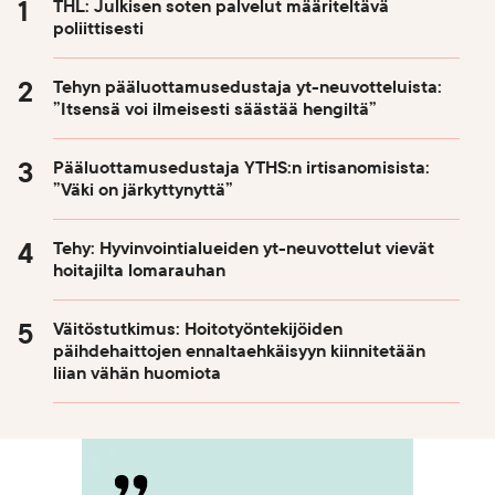
THL: Julkisen soten palvelut määriteltävä
poliittisesti
Tehyn pääluottamusedustaja yt-neuvotteluista:
”Itsensä voi ilmeisesti säästää hengiltä”
Pääluottamusedustaja YTHS:n irtisanomisista:
”Väki on järkyttynyttä”
Tehy: Hyvinvointialueiden yt-neuvottelut vievät
hoitajilta lomarauhan
Väitöstutkimus: Hoitotyöntekijöiden
päihdehaittojen ennaltaehkäisyyn kiinnitetään
liian vähän huomiota