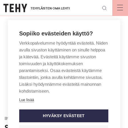
Hyppää
TEHYLÄISTEN OMA LEHTI
pääsisältöön
Op
mai
nav
Sopiiko evästeiden käyttö?
Verkkopalvelumme hyödyntää evästeitä. Niiden
avulla sivuston käyttäminen on sinulle helppoa
ja kätevää. Evästeitä käytämme sivuston
toimivuuden ja käyttökokemuksen
parantamiseksi. Osaa evästeistä käytämme
tilastointiin, jonka avulla kehitämme sivustoa.
Lisäksi hyödynnämme evästeitä mainonnan
kohdistamiseen.
Lue lisää
HYVÄKSY EVÄSTEET
Ihmiset
Sairaanhoitaja ja kahvilayrittäjä: