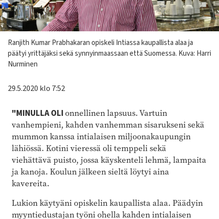
Kuvateksti
Ranjith Kumar Prabhakaran opiskeli Intiassa kaupallista alaa ja
päätyi yrittäjäksi sekä synnyinmaassaan että Suomessa. Kuva: Harri
Nurminen
29.5.2020 klo 7:52
"MINULLA OLI
onnellinen lapsuus. Vartuin
vanhempieni, kahden vanhemman sisarukseni sekä
mummon kanssa intialaisen miljoonakaupungin
lähiössä. Kotini vieressä oli temppeli sekä
viehättävä puisto, jossa käyskenteli lehmä, lampaita
ja kanoja. Koulun jälkeen sieltä löytyi aina
kavereita.
Lukion käytyäni opiskelin kaupallista alaa. Päädyin
myyntiedustajan työni ohella kahden intialaisen