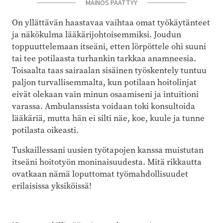
MAINOS PÄÄTTYY
On yllättävän haastavaa vaihtaa omat työkäytänteet
ja näkökulma lääkärijohtoisemmiksi. Joudun
toppuuttelemaan itseäni, etten lörpöttele ohi suuni
tai tee potilaasta turhankin tarkkaa anamneesia.
Toisaalta taas sairaalan sisäinen työskentely tuntuu
paljon turvallisemmalta, kun potilaan hoitolinjat
eivät olekaan vain minun osaamiseni ja intuitioni
varassa. Ambulanssista voidaan toki konsultoida
lääkäriä, mutta hän ei silti näe, koe, kuule ja tunne
potilasta oikeasti.
Tuskaillessani uusien työtapojen kanssa muistutan
itseäni hoitotyön moninaisuudesta. Mitä rikkautta
ovatkaan nämä loputtomat työmahdollisuudet
erilaisissa yksiköissä!