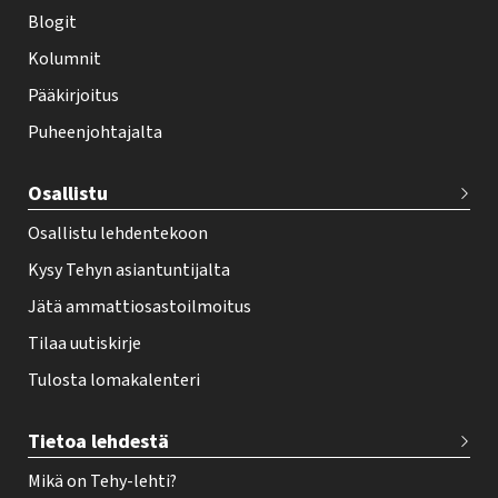
i
Blogit
f
Kolumnit
o
Pääkirjoitus
o
Puheenjohtajalta
t
e
Osallistu
r
Osallistu lehdentekoon
Kysy Tehyn asiantuntijalta
Jätä ammattiosastoilmoitus
Tilaa uutiskirje
Tulosta lomakalenteri
Tietoa lehdestä
Mikä on Tehy-lehti?