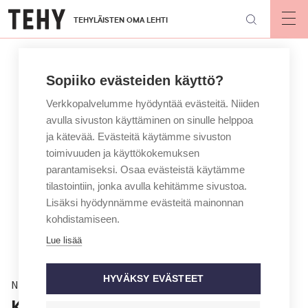
Hyppää
TEHYLÄISTEN OMA LEHTI
pääsisältöön
Op
mai
nav
Sopiiko evästeiden käyttö?
Verkkopalvelumme hyödyntää evästeitä. Niiden
avulla sivuston käyttäminen on sinulle helppoa
ja kätevää. Evästeitä käytämme sivuston
toimivuuden ja käyttökokemuksen
parantamiseksi. Osaa evästeistä käytämme
tilastointiin, jonka avulla kehitämme sivustoa.
Lisäksi hyödynnämme evästeitä mainonnan
kohdistamiseen.
Lue lisää
HYVÄKSY EVÄSTEET
Näkökulma
Kolumni: Siirryin ambulanssista