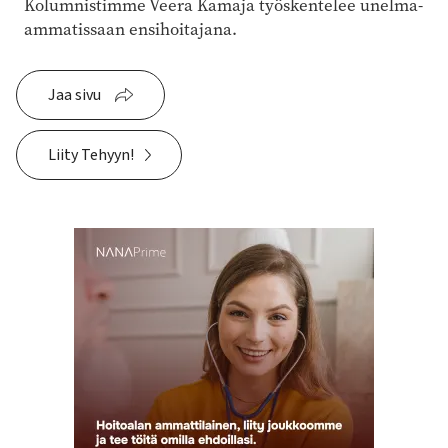
Kolumnistimme Veera Kamaja työskentelee unelma-
ammatissaan ensihoitajana.
Jaa sivu
Liity Tehyyn!