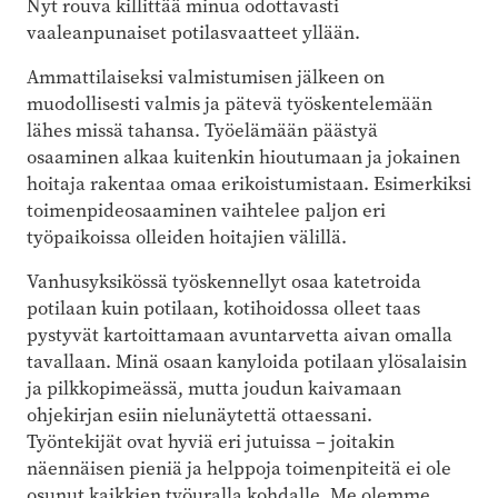
Nyt rouva killittää minua odottavasti
vaaleanpunaiset potilasvaatteet yllään.
Ammattilaiseksi valmistumisen jälkeen on
muodollisesti valmis ja pätevä työskentelemään
lähes missä tahansa. Työelämään päästyä
osaaminen alkaa kuitenkin hioutumaan ja jokainen
hoitaja rakentaa omaa erikoistumistaan. Esimerkiksi
toimenpideosaaminen vaihtelee paljon eri
työpaikoissa olleiden hoitajien välillä.
Vanhusyksikössä työskennellyt osaa katetroida
potilaan kuin potilaan, kotihoidossa olleet taas
pystyvät kartoittamaan avuntarvetta aivan omalla
tavallaan. Minä osaan kanyloida potilaan ylösalaisin
ja pilkkopimeässä, mutta joudun kaivamaan
ohjekirjan esiin nielunäytettä ottaessani.
Työntekijät ovat hyviä eri jutuissa – joitakin
näennäisen pieniä ja helppoja toimenpiteitä ei ole
osunut kaikkien työuralla kohdalle. Me olemme