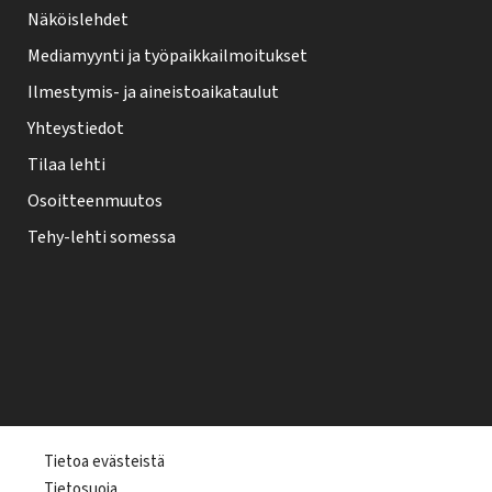
Näköislehdet
Mediamyynti ja työpaikkailmoitukset
Ilmestymis- ja aineistoaikataulut
Yhteystiedot
Tilaa lehti
Osoitteenmuutos
Tehy-lehti somessa
T
Tietoa evästeistä
Tietosuoja