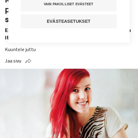
VAIN PAKOLLISET EVÄSTEET
päivystykseen – yllätyin lääkärin
suuresta roolista
EVÄSTEASETUKSET
Ensihoitaja Veera Kamaja joutuu toppuuttelemaan
itseään päivystyksessä.
Kuuntele juttu
Jaa sivu