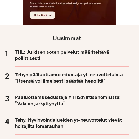
Uusimmat
THL: Julkisen soten palvelut määriteltävä
poliittisesti
Tehyn pääluottamusedustaja yt-neuvotteluista:
”Itsensä voi ilmeisesti säästää hengiltä”
Pääluottamusedustaja YTHS:n irtisanomisista:
”Väki on järkyttynyttä”
Tehy: Hyvinvointialueiden yt-neuvottelut vievät
hoitajilta lomarauhan