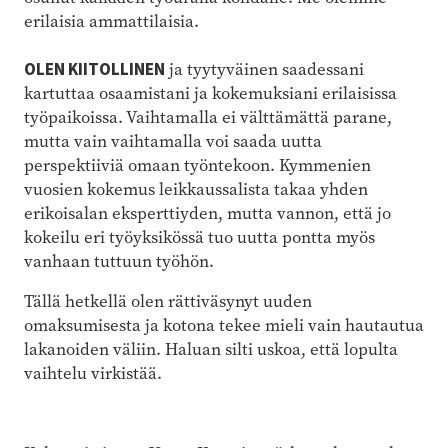
erilaisia ammattilaisia.
OLEN KIITOLLINEN
ja tyytyväinen saadessani
kartuttaa osaamistani ja kokemuksiani erilaisissa
työpaikoissa. Vaihtamalla ei välttämättä parane,
mutta vain vaihtamalla voi saada uutta
perspektiiviä omaan työntekoon. Kymmenien
vuosien kokemus leikkaussalista takaa yhden
erikoisalan eksperttiyden, mutta vannon, että jo
kokeilu eri työyksikössä tuo uutta pontta myös
vanhaan tuttuun työhön.
Tällä hetkellä olen rättiväsynyt uuden
omaksumisesta ja kotona tekee mieli vain hautautua
lakanoiden väliin. Haluan silti uskoa, että lopulta
vaihtelu virkistää.