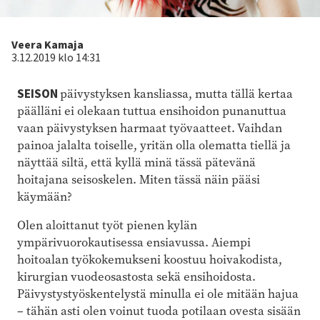
Kirjoittaja
Veera Kamaja
3.12.2019 klo 14:31
SEISON
päivystyksen kansliassa, mutta tällä kertaa
päälläni ei olekaan tuttua ensihoidon punanuttua
vaan päivystyksen harmaat työvaatteet. Vaihdan
painoa jalalta toiselle, yritän olla olematta tiellä ja
näyttää siltä, että kyllä minä tässä pätevänä
hoitajana seisoskelen. Miten tässä näin pääsi
käymään?
Olen aloittanut työt pienen kylän
ympärivuorokautisessa ensiavussa. Aiempi
hoitoalan työkokemukseni koostuu hoivakodista,
kirurgian vuodeosastosta sekä ensihoidosta.
Päivystystyöskentelystä minulla ei ole mitään hajua
– tähän asti olen voinut tuoda potilaan ovesta sisään