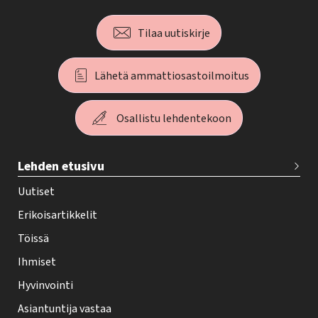
Tilaa uutiskirje
Lähetä ammattiosastoilmoitus
Osallistu lehdentekoon
T
Lehden etusivu
e
h
Uutiset
y
Erikoisartikkelit
-
Töissä
l
Ihmiset
e
Hyvinvointi
h
Asiantuntija vastaa
t