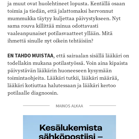
ja muut ovat huolehtineet lopusta. Kentällä osaan
toimia ja tiedän, että jalattomaksi hervonnut
mummukka täytyy kuljettaa päivystykseen. Nyt
sama rouva killittää minua odottavasti
vaaleanpunaiset potilasvaatteet yllään. Mitä
ihmettä sinulle nyt oikein tehtäisiin?
EN TAHDO MUISTAA
, että sairaalan sisällä lääkäri on
todellakin mukana potilastyössä. Voin aina kipaista
päivystävän lääkärin huoneeseen kysymään
toimintaohjeita. Lääkäri tutkii, lääkäri määrää,
lääkäri kotiuttaa halutessaan ja lääkäri kertoo
potilaalle diagnoosin.
MAINOS ALKAA