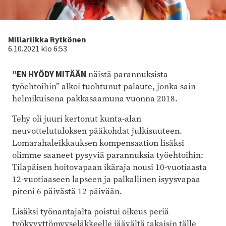
Kirjoittaja
Millariikka Rytkönen
6.10.2021 klo 6:53
”EN HYÖDY MITÄÄN
näistä parannuksista
työehtoihin” alkoi tuohtunut palaute, jonka sain
helmikuisena pakkasaamuna vuonna 2018.
Tehy oli juuri kertonut kunta-alan
neuvottelutuloksen pääkohdat julkisuuteen.
Lomarahaleikkauksen kompensaation lisäksi
olimme saaneet pysyviä parannuksia työehtoihin:
Tilapäisen hoitovapaan ikäraja nousi 10-vuotiaasta
12-vuotiaaseen lapseen ja palkallinen isyysvapaa
piteni 6 päivästä 12 päivään.
Lisäksi työnantajalta poistui oikeus periä
työkyvyttömyyseläkkeelle jäävältä takaisin tälle