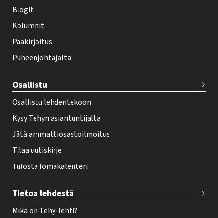
i
Blogit
f
Kolumnit
o
Pääkirjoitus
o
Puheenjohtajalta
t
e
Osallistu
r
Osallistu lehdentekoon
Kysy Tehyn asiantuntijalta
Jätä ammattiosastoilmoitus
Tilaa uutiskirje
Tulosta lomakalenteri
Tietoa lehdestä
Mikä on Tehy-lehti?