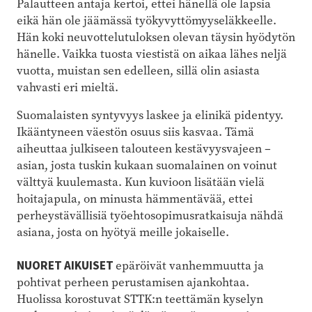
Palautteen antaja kertoi, ettei hänellä ole lapsia
eikä hän ole jäämässä työkyvyttömyyseläkkeelle.
Hän koki neuvottelutuloksen olevan täysin hyödytön
hänelle. Vaikka tuosta viestistä on aikaa lähes neljä
vuotta, muistan sen edelleen, sillä olin asiasta
vahvasti eri mieltä.
Suomalaisten syntyvyys laskee ja elinikä pidentyy.
Ikääntyneen väestön osuus siis kasvaa. Tämä
aiheuttaa julkiseen talouteen kestävyysvajeen –
asian, josta tuskin kukaan suomalainen on voinut
välttyä kuulemasta. Kun kuvioon lisätään vielä
hoitajapula, on minusta hämmentävää, ettei
perheystävällisiä työehtosopimusratkaisuja nähdä
asiana, josta on hyötyä meille jokaiselle.
NUORET AIKUISET
epäröivät vanhemmuutta ja
pohtivat perheen perustamisen ajankohtaa.
Huolissa korostuvat STTK:n teettämän kyselyn