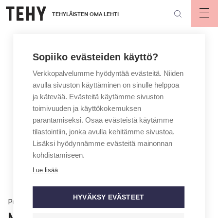
Hyppää
TEHYLÄISTEN OMA LEHTI
pääsisältöön
Op
mai
nav
Sopiiko evästeiden käyttö?
Verkkopalvelumme hyödyntää evästeitä. Niiden
avulla sivuston käyttäminen on sinulle helppoa
ja kätevää. Evästeitä käytämme sivuston
toimivuuden ja käyttökokemuksen
parantamiseksi. Osaa evästeistä käytämme
tilastointiin, jonka avulla kehitämme sivustoa.
Lisäksi hyödynnämme evästeitä mainonnan
kohdistamiseen.
Lue lisää
HYVÄKSY EVÄSTEET
Puheenjohtajalta
Millariikka Rytkönen: Jokainen