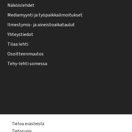
Näköislehdet
Mediamyynti ja työpaikkailmoitukset
Ilmestymis- ja aineistoaikataulut
Yhteystiedot
Tilaa lehti
Osoitteenmuutos
Tehy-lehti somessa
T
Tietoa evästeistä
Tietosuoja