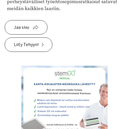
perheystävälliset työehtosopimusratkaisut satavat
meidän kaikkien laariin.
Jaa sivu
Liity Tehyyn!