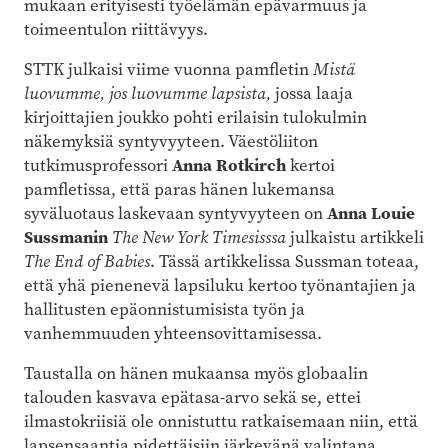
mukaan erityisesti työelämän epävarmuus ja
toimeentulon riittävyys.
STTK julkaisi viime vuonna pamfletin
Mistä
luovumme, jos luovumme lapsista,
jossa laaja
kirjoittajien joukko pohti ­erilaisin tulokulmin
näkemyksiä syntyvyyteen. Väestöliiton
tutkimusprofessori
Anna Rotkirch
kertoi
pamfletissa, että paras hänen lukemansa
syväluotaus laskevaan syntyvyyteen on
Anna Louie
Sussmanin
The New York Timesisssa
julkaistu artikkeli
The End of Babies
. Tässä artikkelissa Sussman toteaa,
että yhä pienenevä lapsiluku kertoo työnantajien ja
hallitusten epäonnistumisista työn ja
vanhemmuuden yhteensovittamisessa.
Taustalla on hänen mukaansa myös globaalin
talouden kasvava epätasa-arvo sekä se, ettei
ilmastokriisiä ole onnistuttu ratkaisemaan niin, että
lapsensaantia pidettäisiin järkevänä valintana.