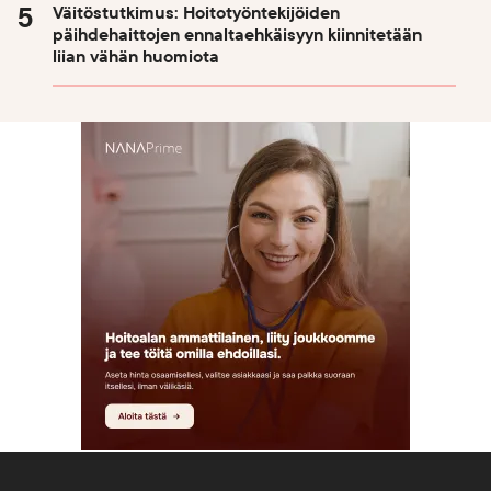
Väitöstutkimus: Hoitotyöntekijöiden
päihdehaittojen ennaltaehkäisyyn kiinnitetään
liian vähän huomiota