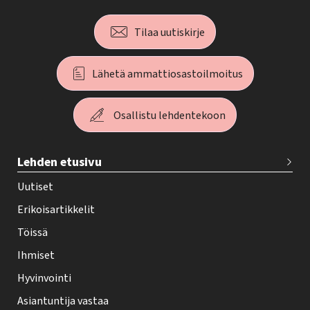
Tilaa uutiskirje
Lähetä ammattiosastoilmoitus
Osallistu lehdentekoon
T
Lehden etusivu
e
h
Uutiset
y
Erikoisartikkelit
-
Töissä
l
Ihmiset
e
Hyvinvointi
h
Asiantuntija vastaa
t