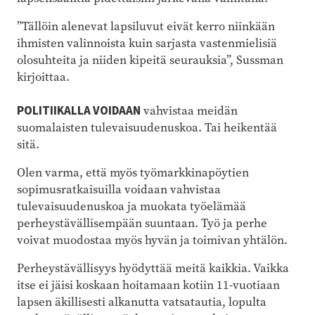
”Tällöin alenevat lapsiluvut eivät kerro niinkään
ihmisten valinnoista kuin sarjasta vastenmielisiä
olosuhteita ja niiden kipeitä seurauksia”, Sussman
kirjoittaa.
POLITIIKALLA VOIDAAN
vahvistaa meidän
suomalaisten tulevaisuudenuskoa. Tai heikentää
sitä.
Olen varma, että myös työmarkkinapöytien
sopimusratkaisuilla voidaan vahvistaa
tulevaisuudenuskoa ja muokata työelämää
perheystävällisempään suuntaan. Työ ja perhe
voivat muodostaa myös hyvän ja toimivan yhtälön.
Perheystävällisyys hyödyttää meitä kaikkia. Vaikka
itse ei jäisi koskaan hoitamaan kotiin 11-vuotiaan
lapsen äkillisesti alkanutta vatsatautia, lopulta