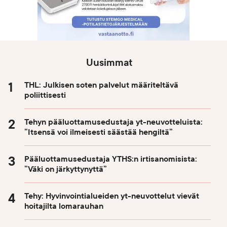
Uusimmat
THL: Julkisen soten palvelut määriteltävä
poliittisesti
Tehyn pääluottamusedustaja yt-neuvotteluista:
”Itsensä voi ilmeisesti säästää hengiltä”
Pääluottamusedustaja YTHS:n irtisanomisista:
”Väki on järkyttynyttä”
Tehy: Hyvinvointialueiden yt-neuvottelut vievät
hoitajilta lomarauhan