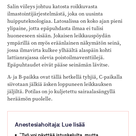
Salin viileys johtuu katosta roikkuvasta
ilmastointijärjestelmästä, joka on uusinta
huipputeknologiaa. Latosalissa on koko ajan pieni
ylipaine, jotta epäpuhdasta ilmaa ei tulisi
huoneeseen sisään. Jokaisen leikkauspöydän
ympärillä on myös eräänlainen näkymätön seinä,
jossa ilmavirta kulkee ylhäältä alaspäin kohti
lattianrajassa olevia poistoilmaventtiilejä.
Epäpuhtaudet eivät pääse seinämän lävitse.
A- ja B-paikka ovat tällä hetkellä tyhjiä, C-paikalla
siivotaan jälkiä äsken loppuneen leikkauksen
jäljiltä. Potilas on jo kuljetettu sairaalasängyllä
heräämön puolelle.
Anestesiahoitaja: Lue lisää
”Työ voi näyttää istuskelulta, mutta