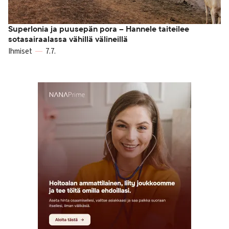
Superlonia ja puusepän pora – Hannele taiteilee
sotasairaalassa vähillä välineillä
Ihmiset
7.7.