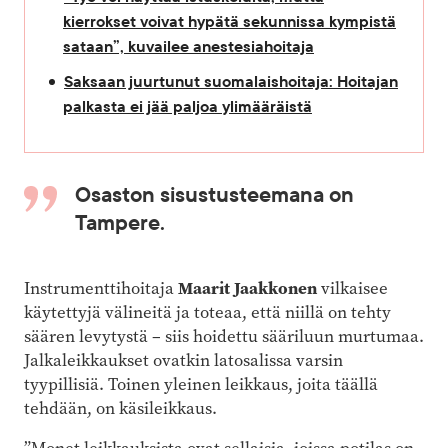
kierrokset voivat hypätä sekunnissa kympistä
sataan”, kuvailee anestesiahoitaja
Saksaan juurtunut suomalaishoitaja: Hoitajan
palkasta ei jää paljoa ylimääräistä
Osaston sisustusteemana on
Tampere.
Instrumenttihoitaja
Maarit Jaakkonen
vilkaisee
käytettyjä välineitä ja toteaa, että niillä on tehty
säären levytystä – siis hoidettu sääriluun murtumaa.
Jalkaleikkaukset ovatkin latosalissa varsin
tyypillisiä. Toinen yleinen leikkaus, joita täällä
tehdään, on käsileikkaus.