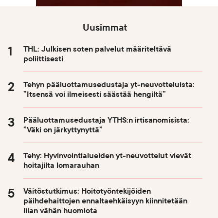
Uusimmat
THL: Julkisen soten palvelut määriteltävä
poliittisesti
Tehyn pääluottamusedustaja yt-neuvotteluista:
”Itsensä voi ilmeisesti säästää hengiltä”
Pääluottamusedustaja YTHS:n irtisanomisista:
”Väki on järkyttynyttä”
Tehy: Hyvinvointialueiden yt-neuvottelut vievät
hoitajilta lomarauhan
Väitöstutkimus: Hoitotyöntekijöiden
päihdehaittojen ennaltaehkäisyyn kiinnitetään
liian vähän huomiota