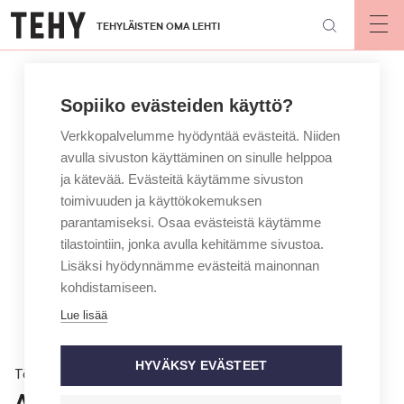
Hyppää
TEHYLÄISTEN OMA LEHTI
pääsisältöön
Op
mai
nav
Sopiiko evästeiden käyttö?
Verkkopalvelumme hyödyntää evästeitä. Niiden
avulla sivuston käyttäminen on sinulle helppoa
ja kätevää. Evästeitä käytämme sivuston
toimivuuden ja käyttökokemuksen
parantamiseksi. Osaa evästeistä käytämme
tilastointiin, jonka avulla kehitämme sivustoa.
Lisäksi hyödynnämme evästeitä mainonnan
kohdistamiseen.
Lue lisää
HYVÄKSY EVÄSTEET
Töissä
Avokonttorivillitys levisi jo