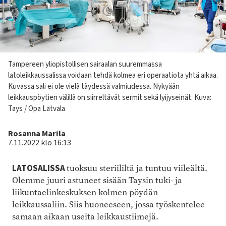
Kuvateksti
Tampereen yliopistollisen sairaalan suuremmassa
latoleikkaussalissa voidaan tehdä kolmea eri operaatiota yhtä aikaa.
Kuvassa sali ei ole vielä täydessä valmiudessa. Nykyään
leikkauspöytien välillä on siirreltävät sermit sekä lyijyseinät.
Kuva:
Tays / Opa Latvala
Kirjoittaja
Rosanna Marila
7.11.2022 klo 16:13
LATOSALISSA
tuoksuu steriililtä ja tuntuu viileältä.
Olemme juuri astuneet sisään Taysin tuki- ja
liikuntaelinkeskuksen kolmen pöydän
leikkaussaliin. Siis huoneeseen, jossa työskentelee
samaan aikaan useita leikkaustiimejä.