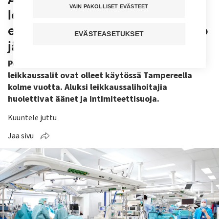
VAIN PAKOLLISET EVÄSTEET
leikkaussaliin: musiikkia ei voi
enää kuunnella, mutta vessatauko
EVÄSTEASETUKSET
järjestyy aiempaa helpommin
Pohjoismaiden ainoat latosalit eli jaetut
leikkaussalit ovat olleet käytössä Tampereella
kolme vuotta. Aluksi leikkaussalihoitajia
huolettivat äänet ja intimiteettisuoja.
Kuuntele juttu
Jaa sivu