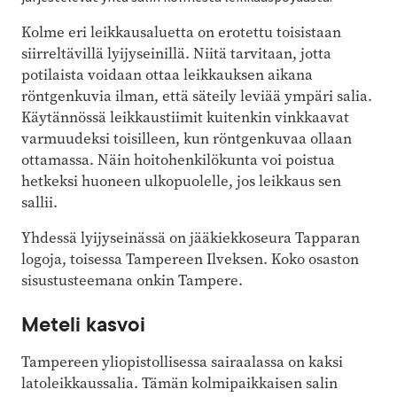
Kolme eri leikkausaluetta on erotettu toisistaan
siirreltävillä lyijyseinillä. Niitä tarvitaan, jotta
potilaista voidaan ottaa leikkauksen aikana
röntgenkuvia ilman, että säteily leviää ympäri salia.
Käytännössä leikkaustiimit kuitenkin vinkkaavat
varmuudeksi toisilleen, kun röntgenkuvaa ollaan
ottamassa. Näin hoitohenkilökunta voi poistua
hetkeksi huoneen ulkopuolelle, jos leikkaus sen
sallii.
Yhdessä lyijyseinässä on jääkiekkoseura Tapparan
logoja, toisessa Tampereen Ilveksen. Koko osaston
sisustusteemana onkin Tampere.
Meteli kasvoi
Tampereen yliopistollisessa sairaalassa on kaksi
latoleikkaussalia. Tämän kolmipaikkaisen salin