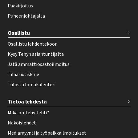
o
Pääkirjoitus
o
Puheenjohtajalta
t
e
Osallistu
r
Osallistu lehdentekoon
Kysy Tehyn asiantuntijalta
Jätä ammattiosastoilmoitus
Tilaa uutiskirje
Tulosta lomakalenteri
Tietoa lehdestä
Mikä on Tehy-lehti?
Näköislehdet
Mediamyynti ja työpaikkailmoitukset