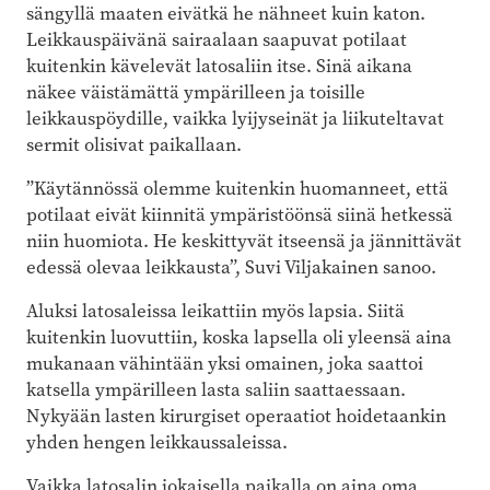
sängyllä maaten eivätkä he nähneet kuin katon.
Leikkauspäivänä sairaalaan saapuvat potilaat
kuitenkin kävelevät latosaliin itse. Sinä aikana
näkee väistämättä ympärilleen ja toisille
leikkauspöydille, vaikka lyijyseinät ja liikuteltavat
sermit olisivat paikallaan.
”Käytännössä olemme kuitenkin huomanneet, että
potilaat eivät kiinnitä ympäristöönsä siinä hetkessä
niin huomiota. He keskittyvät itseensä ja jännittävät
edessä olevaa leikkausta”, Suvi Viljakainen sanoo.
Aluksi latosaleissa leikattiin myös lapsia. Siitä
kuitenkin luovuttiin, koska lapsella oli yleensä aina
mukanaan vähintään yksi omainen, joka saattoi
katsella ympärilleen lasta saliin saattaessaan.
Nykyään lasten kirurgiset operaatiot hoidetaankin
yhden hengen leikkaussaleissa.
Vaikka latosalin jokaisella paikalla on aina oma