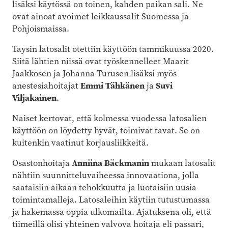
lisäksi käytössä on toinen, kahden paikan sali. Ne
ovat ainoat avoimet leikkaussalit Suomessa ja
Pohjoismaissa.
Taysin latosalit otettiin käyttöön tammikuussa 2020.
Siitä lähtien niissä ovat työskennelleet Maarit
Jaakkosen ja Johanna Turusen lisäksi myös
anestesiahoitajat
Emmi Tähkänen
ja
Suvi
Viljakainen
.
Naiset kertovat, että kolmessa vuodessa latosalien
käyttöön on löydetty hyvät, toimivat tavat. Se on
kuitenkin vaatinut korjausliikkeitä.
Osastonhoitaja
Anniina Bäckmanin
mukaan latosalit
nähtiin suunnitteluvaiheessa innovaationa, jolla
saataisiin aikaan tehokkuutta ja luotaisiin uusia
toimintamalleja. Latosaleihin käytiin tutustumassa
ja hakemassa oppia ulkomailta. Ajatuksena oli, että
tiimeillä olisi yhteinen valvova hoitaja eli passari,