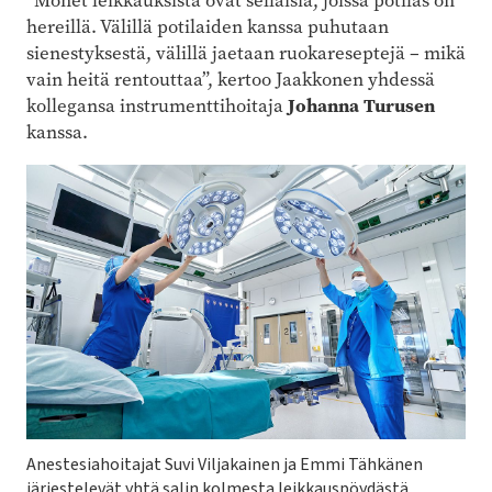
”Monet leikkauksista ovat sellaisia, joissa potilas on
hereillä. Välillä potilaiden kanssa puhutaan
sienestyksestä, välillä jaetaan ruokareseptejä – mikä
vain heitä rentouttaa”, kertoo Jaakkonen yhdessä
kollegansa instrumenttihoitaja
Johanna Turusen
kanssa.
Anestesiahoitajat Suvi Viljakainen ja Emmi Tähkänen
järjestelevät yhtä salin kolmesta leikkauspöydästä.