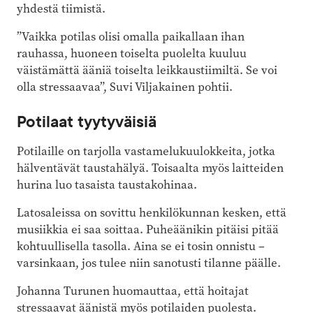
yhdestä tiimistä.
”Vaikka potilas olisi omalla paikallaan ihan
rauhassa, huoneen toiselta puolelta kuuluu
väistämättä ääniä toiselta leikkaustiimiltä. Se voi
olla stressaavaa”, Suvi Viljakainen pohtii.
Potilaat tyytyväisiä
Potilaille on tarjolla vastamelukuulokkeita, jotka
hälventävät taustahälyä. Toisaalta myös laitteiden
hurina luo tasaista taustakohinaa.
Latosaleissa on sovittu henkilökunnan kesken, että
musiikkia ei saa soittaa. Puheäänikin pitäisi pitää
kohtuullisella tasolla. Aina se ei tosin onnistu –
varsinkaan, jos tulee niin sanotusti tilanne päälle.
Johanna Turunen huomauttaa, että hoitajat
stressaavat äänistä myös potilaiden puolesta.