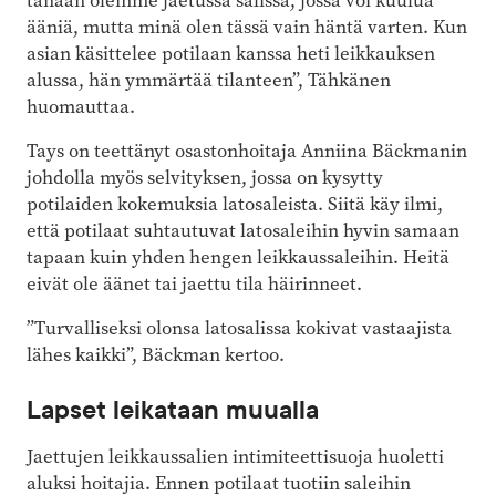
tänään olemme jaetussa salissa, jossa voi kuulua
ääniä, mutta minä olen tässä vain häntä varten. Kun
asian käsittelee potilaan kanssa heti leikkauksen
alussa, hän ymmärtää tilanteen”, Tähkänen
huomauttaa.
Tays on teettänyt osastonhoitaja Anniina Bäckmanin
johdolla myös selvityksen, jossa on kysytty
potilaiden kokemuksia latosaleista. Siitä käy ilmi,
että potilaat suhtautuvat latosaleihin hyvin samaan
tapaan kuin yhden hengen leikkaussaleihin. Heitä
eivät ole äänet tai jaettu tila häirinneet.
”Turvalliseksi olonsa latosalissa kokivat vastaajista
lähes kaikki”, Bäckman kertoo.
Lapset leikataan muualla
Jaettujen leikkaussalien intimiteettisuoja huoletti
aluksi hoitajia. Ennen potilaat tuotiin saleihin