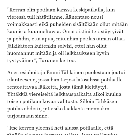
”Kerran olin potilaan kanssa keskipaikalla, kun
vieressä tuli hätätilanne. Äänentaso nousi
voimakkaasti eikä puheiden sisältökään ollut mitään
kaunista kuunneltavaa. Omat aistini terästäytyivät
ja pohdin, että apua, mitenhän potilas tämän ottaa.
Jälkikäteen kuitenkin selvisi, ettei hän ollut
huomannut mitään ja oli leikkaukseen hyvin
tyytyväinen”, Turunen kertoo.
Anestesiahoitaja Emmi Tähkänen puolestaan joutui
tilanteeseen, jossa hän tarjosi latosalissa potilaalle
rentouttavaa lääkettä, josta tämä kieltäytyi.
Yhtäkkiä viereiseltä leikkauspaikalta alkoi kuulua
toisen potilaan kovaa valitusta. Silloin Tähkäsen
potilas ehdotti, pitäisikö lääkkeitä mennäkin
tarjoamaan sinne.
”Itse kerron yleensä heti alussa potilaalle, että