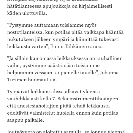
hätätilanteessa apujoukkoja on kirjaimellisesti
käden ulottuvilla.
”Pystymme auttamaan toisiamme myös
nostotilanteissa, kun potilas pitää vaikkapa kääntää
nukutuksen jälkeen ympäri ja kiinnittää tukevasti
leikkausta varten”, Emmi Tähkänen sanoo.
”Ja silloin kun omassa leikkauksessa on rauhallinen
vaihe, pystymme päästämään toisiamme
helpommin vessaan tai pienelle tauolle”, Johanna
Turunen huomauttaa.
Työpäivät leikkaussalissa alkavat yleensä
vauhdikkaasti kello 7. Sekä instrumenttihoitajien
että anestesiahoitajien pitää tehdä leikkausta
edeltävät valmistelut huolella ennen kuin potilas
saapuu paikalle.
Jos työvuoro on aloitettu aamulla, se loppuu yleensä