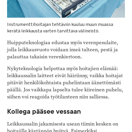
Instrumenttihoitajan tehtäviin kuuluu muun muassa
kerätä leikkausta varten tarvittava välineistö.
Huipputeknologiaa edustaa myös verenpesulaite,
jolla leikkausvuoto voidaan imeä talteen, pestä ja
palauttaa takaisin verenkiertoon.
Nykyteknologia helpottaa myös hoitajien elämää:
leikkaussalin laitteet eivät häiriinny, vaikka hoitajat
pitävät henkilökohtaista puhelintaan äänettömästi
päällä. Jos vaikkapa lapselta tulee kiireinen puhelu,
siihen voi reagoida työtilanteen niin salliessa.
Kollega pääsee vessaan
Leikkaussalin jakamisesta usean tiimin kesken on
hoitajille käytännön hyötyä. Esimerkiksi