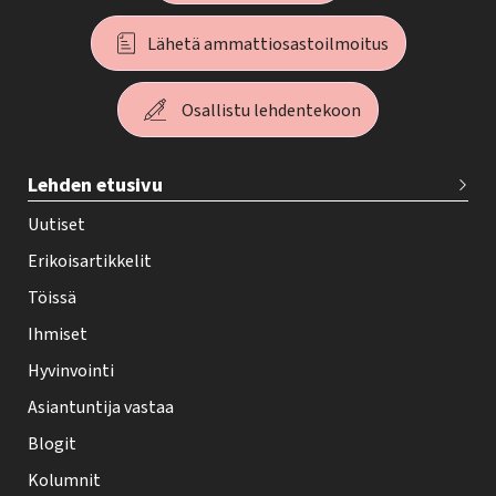
Lähetä ammattiosastoilmoitus
Osallistu lehdentekoon
T
Lehden etusivu
e
h
Uutiset
y
Erikoisartikkelit
-
Töissä
l
Ihmiset
e
Hyvinvointi
h
Asiantuntija vastaa
t
i
Blogit
f
Kolumnit