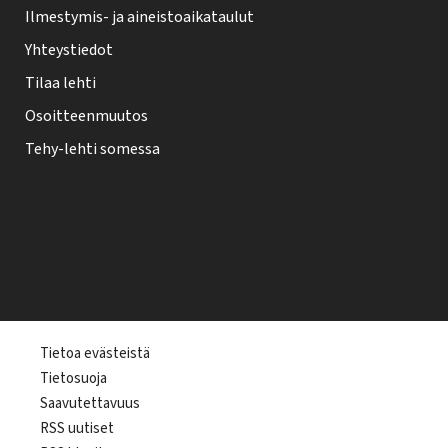
Ilmestymis- ja aineistoaikataulut
Yhteystiedot
Tilaa lehti
Osoitteenmuutos
Tehy-lehti somessa
T
Tietoa evästeistä
Tietosuoja
e
Saavutettavuus
h
RSS uutiset
y