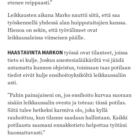
etenee reippaasti.”
Leikkausten aikana Marko nauttii siitä, että saa
työskennellä yhdessä alan huipputaitajien kanssa.
Hienoa on sekin, että työvälineet ovat
leikkausaleissa viimeisen päälle.
HAASTAVINTA MARKON
työssä ovat tilanteet, joissa
tieto ei kulje. Joskus anestesialääkäriltä voi jäädä
antamatta kunnon ohjeistus, toisinaan taas potilaan
tiedot eivät kulje ensihoitoyksiköltä leikkaussaliin
asti.
”Pahin painajaiseni on, jos ensihoito kurvaa suoraan
sisään leikkaussalin ovesta ja toteaa: tässä potilas.
Siitä tulee hetkeksi karmiva olo, joka kyllä
rauhoittuu, kun tilanne saadaan hallintaan. Kaikki
potilaasta saamani ennakkotieto helpottaa työtäni
huomattavasti.”