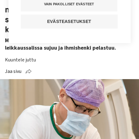
VAIN PAKOLLISET EVÄSTEET
mutta kierrokset voivat hypätä
sekunnissa kympistä sataan”,
EVÄSTEASETUKSET
kuvailee anestesiahoitaja
Marko Saarinen nauttii, kun tiimityö
leikkaussalissa sujuu ja ihmishenki pelastuu.
Kuuntele juttu
Jaa sivu