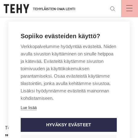
Hyppää
TEHYLÄISTEN OMA LEHTI
pääsisältöön
Op
mai
nav
Sopiiko evästeiden käyttö?
Verkkopalvelumme hyödyntää evästeitä. Niiden
avulla sivuston käyttäminen on sinulle helppoa
ja kätevää. Evästeitä käytämme sivuston
toimivuuden ja käyttökokemuksen
parantamiseksi. Osaa evästeistä käytämme
tilastointiin, jonka avulla kehitämme sivustoa.
Lisäksi hyödynnämme evästeitä mainonnan
kohdistamiseen.
Lue lisää
HYVÄKSY EVÄSTEET
Töissä
”Työ voi näyttää istuskelulta,