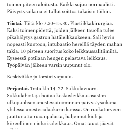
toimenpiteen aloitusta. Kaikki sujuu normaalisti.
Päivystysaikana ei tullut soittoa takaisin töihin.
Tiistai.
Töitä klo 7.30–15.30. Plastiikkakirurgiaa.
Kaksi toimenpidettä, joiden jälkeen tauolla tulee
pikahälytys gastron hätäleikkaukseen. Sali hyvin
nopeasti kuntoon, intubaatio hereillä täyden mahan
takia. 10 pisteen suoritus koko leikkaussalitiimiltä.
Kyseessä potilaan hengen pelastava leikkaus.
Työpäivän jälkeen varsin uupunut olo.
Keskiviikko ja torstai vapaata.
Perjantai.
Töitä klo 14–22. Sukkulavuoro.
Sukkulahoitaja hoitaa keskusleikkausosaston
ulkopuolisen anestesiatoiminnan päivystysaikana
yhdessä anestesialääkärin kanssa. On ruokatorveen
juuttunutta ruoanpalasta, haljennut kieli ja
kiireellinen nielurisaleikkaus. Omat tauot jäävät