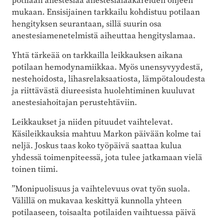
potilaan anestesiaa anestesialääkäreiden ohjeen
mukaan. Ensisijainen tarkkailu kohdistuu potilaan
hengityksen seurantaan, sillä suurin osa
anestesiamenetelmistä aiheuttaa hengityslamaa.
Yhtä tärkeää on tarkkailla leikkauksen aikana
potilaan hemodynamiikkaa. Myös unensyvyydestä,
nestehoidosta, lihasrelaksaatiosta, lämpötaloudesta
ja riittävästä diureesista huolehtiminen kuuluvat
anestesiahoitajan perustehtäviin.
Leikkaukset ja niiden pituudet vaihtelevat.
Käsileikkauksia mahtuu Markon päivään kolme tai
neljä. Joskus taas koko työpäivä saattaa kulua
yhdessä toimenpiteessä, jota tulee jatkamaan vielä
toinen tiimi.
”Monipuolisuus ja vaihtelevuus ovat työn suola.
Välillä on mukavaa keskittyä kunnolla yhteen
potilaaseen, toisaalta potilaiden vaihtuessa päivä