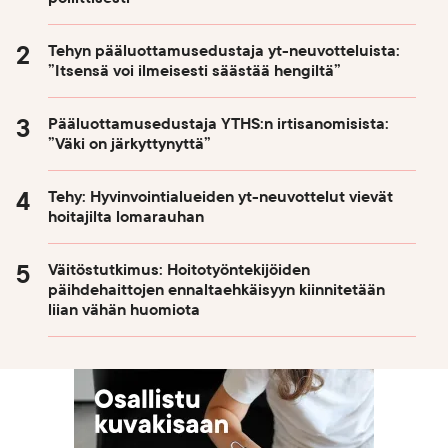
Tehyn pääluottamusedustaja yt-neuvotteluista:
”Itsensä voi ilmeisesti säästää hengiltä”
Pääluottamusedustaja YTHS:n irtisanomisista:
”Väki on järkyttynyttä”
Tehy: Hyvinvointialueiden yt-neuvottelut vievät
hoitajilta lomarauhan
Väitöstutkimus: Hoitotyöntekijöiden
päihdehaittojen ennaltaehkäisyyn kiinnitetään
liian vähän huomiota