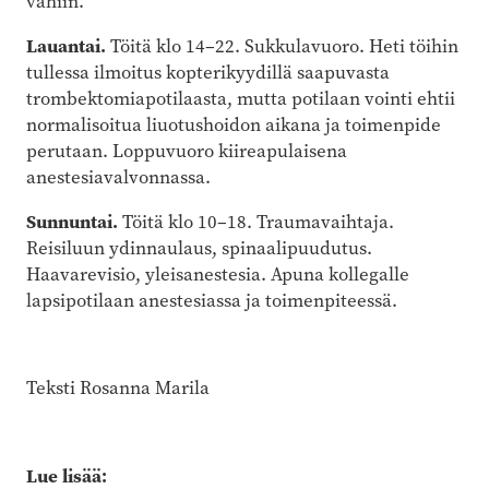
vähiin.
Lauantai.
Töitä klo 14–22. Sukkulavuoro. Heti töihin
tullessa ilmoitus kopterikyydillä saapuvasta
trombektomiapotilaasta, mutta potilaan vointi ehtii
normalisoitua liuotushoidon aikana ja toimenpide
perutaan. Loppuvuoro kiireapulaisena
anestesiavalvonnassa.
Sunnuntai.
Töitä klo 10–18. Traumavaihtaja.
Reisiluun ydinnaulaus, spinaalipuudutus.
Haavarevisio, yleisanestesia. Apuna kollegalle
lapsipotilaan anestesiassa ja toimenpiteessä.
Teksti Rosanna Marila
Lue lisää: