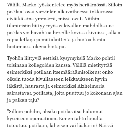
Välillä Marko työskentelee myös heräämössä. Silloin
potilaat ovat varsinkin alkuvaiheessa tokkurassa
eivätkä aina ymmärrä, missä ovat. Näihin
tilanteisiin liittyy myös väkivallan mahdollisuus:
potilas voi havahtua hereille kovissa kivuissa, alkaa
repiä letkuja ja mittalaitteita ja huitoa häntä
hoitamassa olevia hoitajia.
Työhön liittyviä eettisiä kysymyksiä Marko pohtii
toisinaan kollegoiden kanssa. Välillä mietityttää
esimerkiksi potilaan itsemääräämisoikeus: onko
oikein tuoda kivuliaaseen leikkaukseen hyvin
iäkästä, haurasta ja esimerkiksi Alzheimeria
sairastavaa potilasta, jolta puuttuu jo kokonaan ajan
ja paikan taju?
”Silloin pohdin, olisiko potilas itse halunnut
kyseiseen operaatioon. Kenen tahto lopulta
toteutuu: potilaan, läheisen vai lääkärin? Näissä