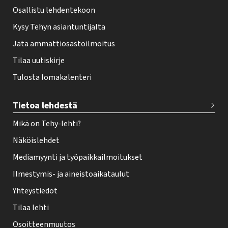
Osallistu lehdentekoon
Kysy Tehyn asiantuntijalta
Jätä ammattiosastoilmoitus
Tilaa uutiskirje
Tulosta lomakalenteri
Tietoa lehdestä
Mikä on Tehy-lehti?
Näköislehdet
Mediamyynti ja työpaikkailmoitukset
Ilmestymis- ja aineistoaikataulut
Yhteystiedot
Tilaa lehti
Osoitteenmuutos