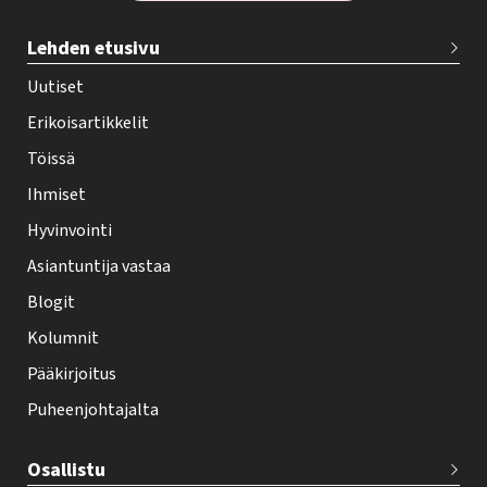
T
Lehden etusivu
e
h
Uutiset
y
Erikoisartikkelit
-
Töissä
l
Ihmiset
e
Hyvinvointi
h
Asiantuntija vastaa
t
i
Blogit
f
Kolumnit
o
Pääkirjoitus
o
Puheenjohtajalta
t
e
Osallistu
r