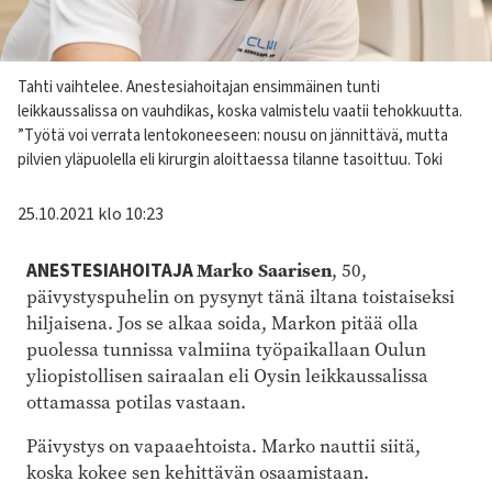
Kuvateksti
Tahti vaihtelee. Anestesiahoitajan ensimmäinen tunti
leikkaussalissa on vauhdikas, koska valmistelu vaatii tehokkuutta.
”Työtä voi verrata lentokoneeseen: nousu on jännittävä, mutta
pilvien yläpuolella eli kirurgin aloittaessa tilanne tasoittuu. Toki
25.10.2021 klo 10:23
Marko Saarisen
ANESTESIAHOITAJA
, 50,
päivystyspuhelin on pysynyt tänä iltana toistaiseksi
hiljaisena. Jos se alkaa soida, Markon pitää olla
puolessa tunnissa valmiina työpaikallaan Oulun
yliopistollisen sairaalan eli Oysin leikkaussalissa
ottamassa potilas vastaan.
Päivystys on vapaaehtoista. Marko nauttii siitä,
koska kokee sen kehittävän osaamistaan.