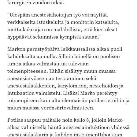
kirurgisen vuodon takia.
”Ulospäin anestesiahoitajan työ voi näyttää
verkkaiselta istuskelulta ja monitorin katselulta,
mutta koko ajan on mahdollista, että kierrokset
hyppäävät sekunnissa kympistä sataan.”
Markon perustyöpäivä leikkaussalissa alkaa puoli
kahdeksalta aamulla. Silloin hänellä on puolisen
tuntia aikaa valmistautua tulevaan
toimenpiteeseen. Tähän sisältyy muun muassa
anestesiatyöaseman testaaminen sekä
anestesialääkkeiden, kanylointien, nestehoidon ja
intubaation valmistelu. Lisäksi Marko perehtyy
toimenpiteen kannalta olennaisiin potilastietoihin ja
muun muassa verensiirtovalmiuteen.
Potilas saapuu paikalle noin kello 8, jolloin Marko
alkaa valmistella häntä anestesiainduktioon yhdessä
anestesialääkärin ja kahden instrumenttihoitajan