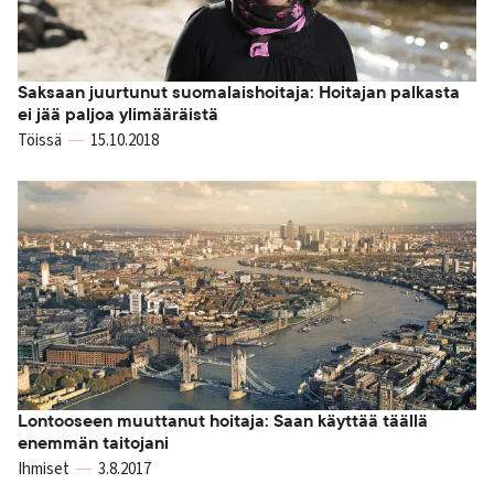
Saksaan juurtunut suomalaishoitaja: Hoitajan palkasta
ei jää paljoa ylimääräistä
Töissä
15.10.2018
Lontooseen muuttanut hoitaja: Saan käyttää täällä
enemmän taitojani
Ihmiset
3.8.2017