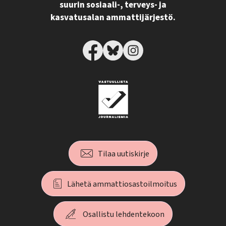
suurin sosiaali-, terveys- ja
kasvatusalan ammattijärjestö.
Tilaa uutiskirje
Lähetä ammattiosastoilmoitus
Osallistu lehdentekoon