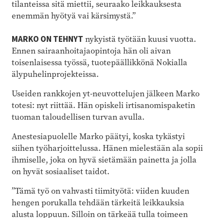
tilanteissa sitä miettii, seuraako leikkauksesta
enemmän hyötyä vai kärsimystä.”
MARKO ON TEHNYT
nykyistä työtään kuusi vuotta.
Ennen sairaanhoitajaopintoja hän oli aivan
toisenlaisessa työssä, tuotepäällikkönä Nokialla
älypuhelinprojekteissa.
Useiden rankkojen yt-neuvottelujen jälkeen Marko
totesi: nyt riittää. Hän opiskeli irtisanomispaketin
tuoman taloudellisen turvan avulla.
Anestesiapuolelle Marko päätyi, koska tykästyi
siihen työharjoittelussa. Hänen mielestään ala sopii
ihmiselle, joka on hyvä sietämään painetta ja jolla
on hyvät sosiaaliset taidot.
”Tämä työ on vahvasti tiimityötä: viiden kuuden
hengen porukalla tehdään tärkeitä leikkauksia
alusta loppuun. Silloin on tärkeää tulla toimeen