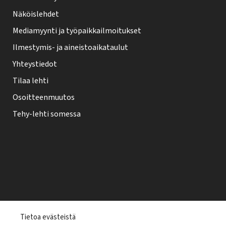
Näköislehdet
Mediamyynti ja työpaikkailmoitukset
Ilmestymis- ja aineistoaikataulut
Yhteystiedot
Tilaa lehti
Osoitteenmuutos
Tehy-lehti somessa
T
Tietoa evästeistä