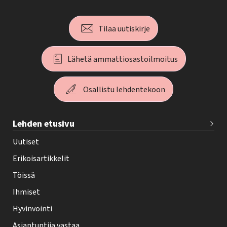
Tilaa uutiskirje
Lähetä ammattiosastoilmoitus
Osallistu lehdentekoon
T
Lehden etusivu
e
h
Uutiset
y
Erikoisartikkelit
-
Töissä
l
Ihmiset
e
Hyvinvointi
h
Asiantuntija vastaa