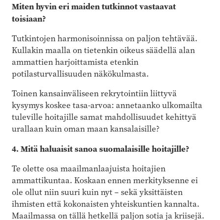
Miten hyvin eri maiden tutkinnot vastaavat
toisiaan?
Tutkintojen harmonisoinnissa on paljon tehtävää.
Kullakin maalla on tietenkin oikeus säädellä alan
ammattien harjoittamista etenkin
potilasturvallisuuden näkökulmasta.
Toinen kansainväliseen rekrytointiin liittyvä
kysymys koskee tasa-arvoa: annetaanko ulkomailta
tuleville hoitajille samat mahdollisuudet kehittyä
urallaan kuin oman maan kansalaisille?
4. Mitä haluaisit sanoa suomalaisille hoitajille?
Te olette osa maailmanlaajuista hoitajien
ammattikuntaa. Koskaan ennen merkityksenne ei
ole ollut niin suuri kuin nyt – sekä yksittäisten
ihmisten että kokonaisten yhteiskuntien kannalta.
Maailmassa on tällä hetkellä paljon sotia ja kriisejä.