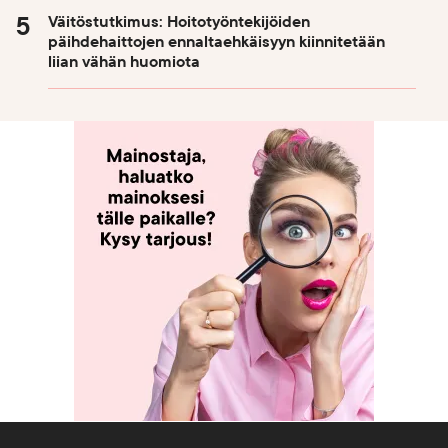
Väitöstutkimus: Hoitotyöntekijöiden
päihdehaittojen ennaltaehkäisyyn kiinnitetään
liian vähän huomiota