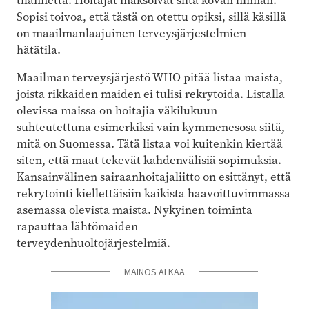
tilannetta. Hoitajat maksoivat siitä kovan hinnan.
Sopisi toivoa, että tästä on otettu opiksi, sillä käsillä
on maailmanlaajuinen terveysjärjestelmien
hätätila.
Maailman terveysjärjestö WHO pitää listaa maista,
joista rikkaiden maiden ei tulisi rekrytoida. Listalla
olevissa maissa on hoitajia väkilukuun
suhteutettuna esimerkiksi vain kymmenesosa siitä,
mitä on Suomessa. Tätä listaa voi kuitenkin kiertää
siten, että maat tekevät kahdenvälisiä sopimuksia.
Kansainvälinen sairaanhoitajaliitto on esittänyt, että
rekrytointi kiellettäisiin kaikista haavoittuvimmassa
asemassa olevista maista. Nykyinen toiminta
rapauttaa lähtömaiden
terveydenhuoltojärjestelmiä.
MAINOS ALKAA