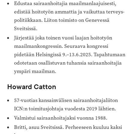
Edustaa sairaanhoitajia maailman­laajuisesti,
edistää hoitotyön ammattia ja vaikuttaa terveys­
politiikkaan. Liiton toimisto on Genevessä
Sveitsissä.
Järjestää joka toinen vuosi laajan hoitotyön
maailmankongressin. Seuraava kongressi
pidetään Helsingissä 9.–13.6.2025. Tapahtumaan
odotetaan osallistuvan tuhansia sairaanhoitajia
ympäri maailman.
Howard Catton
57-vuotias kansainvälisen sairaanhoitajaliiton
ICN:n toimitusjohtaja vuodesta 2019 lähtien.
Valmistui sairaanhoitajaksi vuonna 1988.
Britti, asuu Sveitsissä. Perheeseen kuuluu kaksi