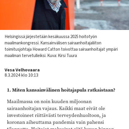
Kuvateksti
Helsingissä järjestetään kesäkuussa 2025 hoitotyön
maailmankongressi. Kansainvälisen sairaanhoitajaliiton
toimitusjohtaja Howard Catton toivottaa sairaanhoitajat ympäri
maailman tervetulleiksi.
Kuva: Kirsi Tuura
Kirjoittaja
Vesa Velhovaara
8.3.2024 klo 10:13
1. Miten kansainvälinen hoitajapula ratkaistaan?
Maailmassa on noin kuuden miljoonan
sairaanhoitajan vajaus. Kaikki maat eivät ole
investoineet riittävästi terveydenhuoltoon, ja
koronan aiheuttama pandemia vain pahensi