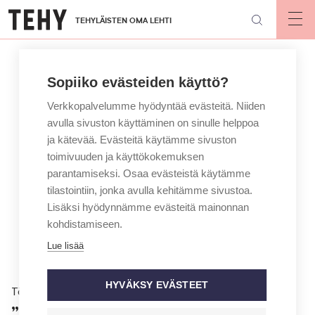
Hyppää
TEHYLÄISTEN OMA LEHTI
pääsisältöön
Op
mai
nav
Sopiiko evästeiden käyttö?
Verkkopalvelumme hyödyntää evästeitä. Niiden
avulla sivuston käyttäminen on sinulle helppoa
ja kätevää. Evästeitä käytämme sivuston
toimivuuden ja käyttökokemuksen
parantamiseksi. Osaa evästeistä käytämme
tilastointiin, jonka avulla kehitämme sivustoa.
Lisäksi hyödynnämme evästeitä mainonnan
kohdistamiseen.
Lue lisää
HYVÄKSY EVÄSTEET
Töissä
”Käsillä on maailmanlaajuinen