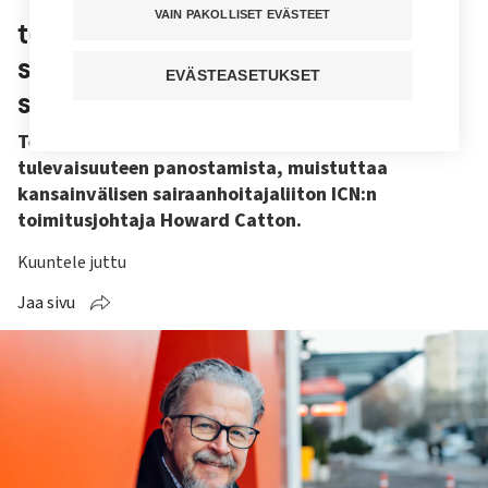
VAIN PAKOLLISET EVÄSTEET
terveysjärjestelmien hätätila”,
sanoo kansainvälisen
EVÄSTEASETUKSET
sairaanhoitajaliiton pomo
Terveydenhuollosta huolehtiminen on
tulevaisuuteen panostamista, muistuttaa
kansainvälisen sairaanhoitajaliiton ICN:n
toimitusjohtaja Howard Catton.
Kuuntele juttu
Jaa sivu