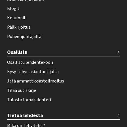
t
i
Blogit
f
Kolumnit
o
Pääkirjoitus
o
Puheenjohtajalta
t
e
Osallistu
r
Osallistu lehdentekoon
Kysy Tehyn asiantuntijalta
Jätä ammattiosastoilmoitus
Tilaa uutiskirje
Tulosta lomakalenteri
Tietoa lehdestä
Mikä on Tehy-lehti?