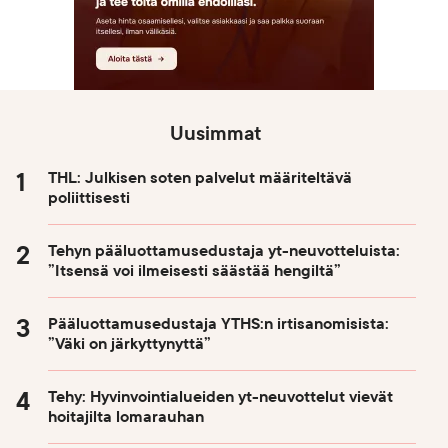
Uusimmat
THL: Julkisen soten palvelut määriteltävä
poliittisesti
Tehyn pääluottamusedustaja yt-neuvotteluista:
”Itsensä voi ilmeisesti säästää hengiltä”
Pääluottamusedustaja YTHS:n irtisanomisista:
”Väki on järkyttynyttä”
Tehy: Hyvinvointialueiden yt-neuvottelut vievät
hoitajilta lomarauhan