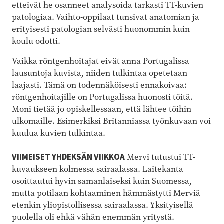
etteivät he osanneet analysoida tarkasti TT-kuvien
patologiaa. Vaihto-oppilaat tunsivat anatomian ja
erityisesti patologian selvästi huonommin kuin
koulu odotti.
Vaikka röntgenhoitajat eivät anna Portugalissa
lausuntoja kuvista, niiden tulkintaa opetetaan
laajasti. Tämä on todennäköisesti ennakoivaa:
röntgenhoitajille on Portugalissa huonosti töitä.
Moni tietää jo opiskellessaan, että lähtee töihin
ulkomaille. Esimerkiksi Britanniassa työnkuvaan voi
kuulua kuvien tulkintaa.
VIIMEISET YHDEKSÄN VIIKKOA
Mervi tutustui TT-
kuvaukseen kolmessa sairaalassa. Laitekanta
osoittautui hyvin samanlaiseksi kuin Suomessa,
mutta potilaan kohtaaminen hämmästytti Merviä
etenkin yliopistollisessa sairaalassa. Yksityisellä
puolella oli ehkä vähän enemmän yritystä.