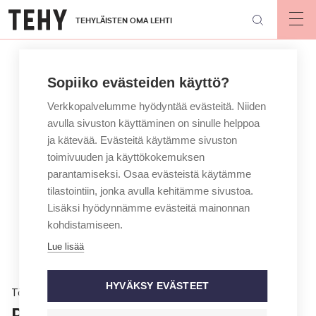
Hyppää
TEHYLÄISTEN OMA LEHTI
pääsisältöön
Op
mai
nav
Sopiiko evästeiden käyttö?
Verkkopalvelumme hyödyntää evästeitä. Niiden
avulla sivuston käyttäminen on sinulle helppoa
ja kätevää. Evästeitä käytämme sivuston
toimivuuden ja käyttökokemuksen
parantamiseksi. Osaa evästeistä käytämme
tilastointiin, jonka avulla kehitämme sivustoa.
Lisäksi hyödynnämme evästeitä mainonnan
kohdistamiseen.
Lue lisää
HYVÄKSY EVÄSTEET
Töissä
Portugali yllätti: Röntgenhoitajat