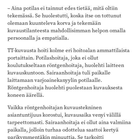
– Aina potilas ei tainnut edes tietää, mitä oltiin
tekemässä. Se huolestutti, koska itse on tottunut
olemaan kuunteleva korva ja tekemään
kuvaustilanteesta mahdollisimman helpon omalla
persoonalla ja empatialla.
TT-kuvausta hoiti kolme eri hoitoalan ammattilaista
portaittain. Potilashoitaja, joka ei ollut
koulutukseltaan röntgenhoitaja, huolehti laitteen
kuvauskuntoon. Sairaanhoitaja tuli paikalle
laittamaan varjoainekanyylin potilaalle.
Röntgenhoitaja huolehti puolestaan kuvauksesta
koneen äärellä.
Vaikka röntgenhoitajan kuvaustekninen
asiantuntijuus korostui, kuvausaika venyi välillä
tarpeettomasti. Sairaanhoitaja ei ollut aina valmiina
paikalla, jolloin turhaa odottelua saattoi kertyä
parikymmentäkin minuuttia. Se tarkoitti