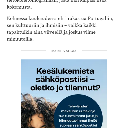
tietokonetomografiaan, josta hän kaipasi lisää
kokemusta.
Kolmessa kuukaudessa ehti rakastua Portugaliin,
sen kulttuuriin ja ihmisiin – vaikka kaikki
tapahtuikin aina viiveellä ja joskus viime
minuuteilla.
MAINOS ALKAA