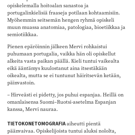
opiskelemalla hoitoalan sanastoa ja
portugalinkielisiä fraaseja potilaan kohtaamisiin.
Myöhemmin seitsemän hengen ryhmä opiskeli
muun muassa anatomiaa, patologiaa, bioetiikkaa ja
semiotiikkaa.
Pienen epäröinnin jälkeen Mervi rohkaistui
puhumaan portugalia, vaikka hän oli opiskellut
alkeita vasta paikan päällä. Kieli tuntui vaikealta
eikä ääntämys kuulostanut aina itsestäkään
oikealta, mutta se ei tuntunut häiritsevän ketään,
päinvastoin.
– Hirveästi ei pidetty, jos puhui espanjaa. Heillä on
omanlaisensa Suomi–Ruotsi-asetelma Espanjan
kanssa, Mervi nauraa.
TIETOKONETOMOGRAFIA
aiheutti pientä
päänvaivaa. Opiskelijoista tuntui aluksi nololta,