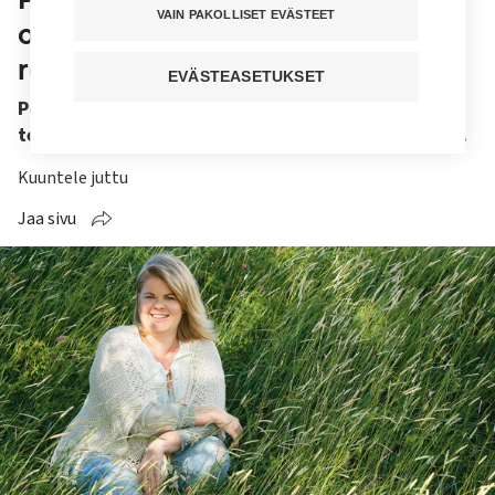
VAIN PAKOLLISET EVÄSTEET
olivat oikein kunnolla rinta
rottingilla
EVÄSTEASETUKSET
Portugalissa röntgenhoitajat pitävät itseään
teknikoina, kertoo vaihdossa ollut Mervi Niskanen.
Kuuntele juttu
Jaa sivu