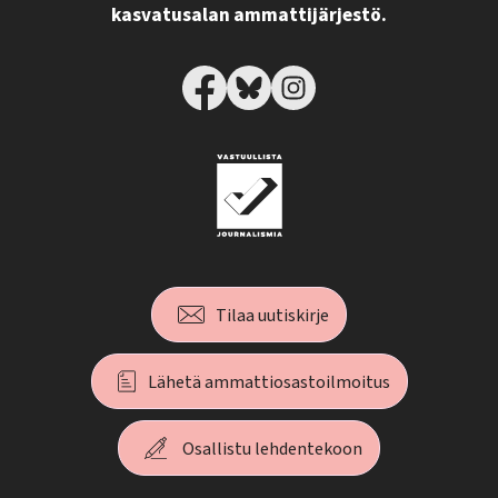
kasvatusalan ammattijärjestö.
Tilaa uutiskirje
Lähetä ammattiosastoilmoitus
Osallistu lehdentekoon