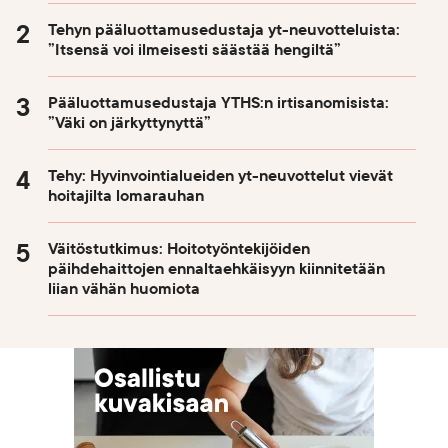
Tehyn pääluottamusedustaja yt-neuvotteluista:
”Itsensä voi ilmeisesti säästää hengiltä”
Pääluottamusedustaja YTHS:n irtisanomisista:
”Väki on järkyttynyttä”
Tehy: Hyvinvointialueiden yt-neuvottelut vievät
hoitajilta lomarauhan
Väitöstutkimus: Hoitotyöntekijöiden
päihdehaittojen ennaltaehkäisyyn kiinnitetään
liian vähän huomiota