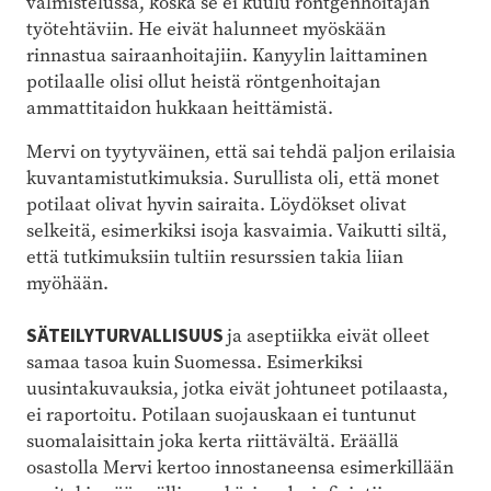
valmistelussa, koska se ei kuulu röntgenhoitajan
työtehtäviin. He eivät halunneet myöskään
rinnastua sairaanhoitajiin. Kanyylin laittaminen
potilaalle olisi ollut heistä röntgenhoitajan
ammattitaidon hukkaan heittämistä.
Mervi on tyytyväinen, että sai tehdä paljon erilaisia
kuvantamistutkimuksia. Surullista oli, että monet
potilaat olivat hyvin sairaita. Löydökset olivat
selkeitä, esimerkiksi isoja kasvaimia. Vaikutti siltä,
että tutkimuksiin tultiin resurssien takia liian
myöhään.
SÄTEILYTURVALLISUUS
ja aseptiikka eivät olleet
samaa tasoa kuin Suomessa. Esimerkiksi
uusintakuvauksia, jotka eivät johtuneet potilaasta,
ei raportoitu. Potilaan suojauskaan ei tuntunut
suomalaisittain joka kerta riittävältä. Eräällä
osastolla Mervi kertoo innostaneensa esimerkillään