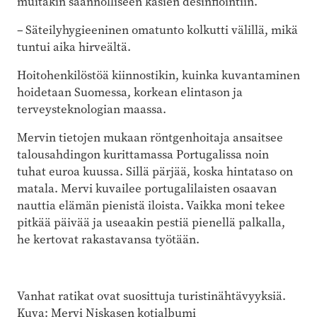
muitakin säännölliseen käsien desinfiointiin.
– Säteilyhygieeninen omatunto kolkutti välillä, mikä
tuntui aika hirveältä.
Hoitohenkilöstöä kiinnostikin, kuinka kuvantaminen
hoidetaan Suomessa, korkean elintason ja
terveysteknologian maassa.
Mervin tietojen mukaan röntgenhoitaja ansaitsee
talousahdingon kurittamassa Portugalissa noin
tuhat euroa kuussa. Sillä pärjää, koska hintataso on
matala. Mervi kuvailee portugalilaisten osaavan
nauttia elämän pienistä iloista. Vaikka moni tekee
pitkää päivää ja useaakin pestiä pienellä palkalla,
he kertovat rakastavansa työtään.
Vanhat ratikat ovat suosittuja turistinähtävyyksiä.
Kuva: Mervi Niskasen kotialbumi