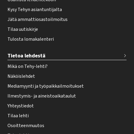
Kysy Tehyn asiantuntijalta
Jätä ammattiosastoilmoitus
Tilaa uutiskirje
Tulosta lomakalenteri
Tietoa lehdestä
Mikä on Tehy-lehti?
Näköislehdet
Mediamyynti ja työpaikkailmoitukset
Ilmestymis- ja aineistoaikataulut
Yhteystiedot
Tilaa lehti
Osoitteenmuutos