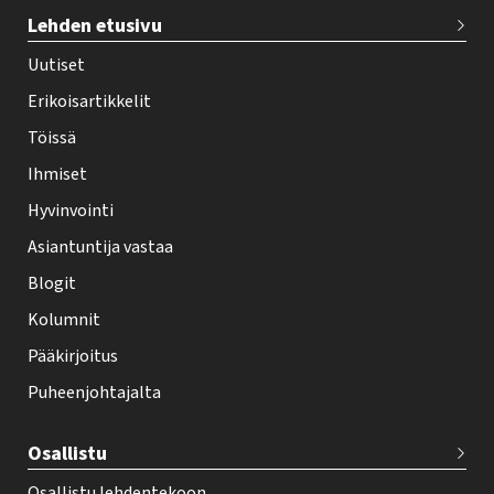
T
Lehden etusivu
e
h
Uutiset
y
Erikoisartikkelit
-
Töissä
l
Ihmiset
e
Hyvinvointi
h
Asiantuntija vastaa
t
i
Blogit
f
Kolumnit
o
Pääkirjoitus
o
Puheenjohtajalta
t
e
Osallistu
r
Osallistu lehdentekoon