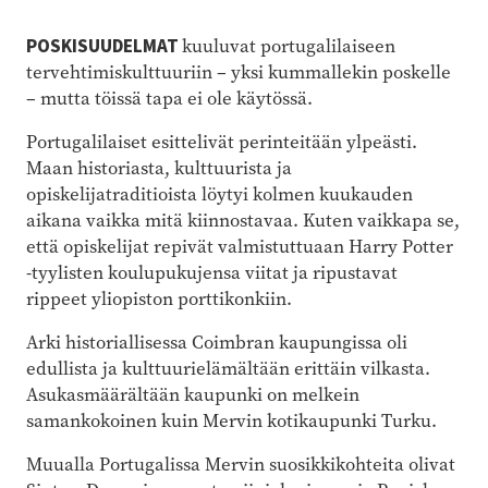
POSKISUUDELMAT
kuuluvat portugalilaiseen
tervehtimiskulttuuriin – yksi kummallekin poskelle
– mutta töissä tapa ei ole käytössä.
Portugalilaiset esittelivät perinteitään ylpeästi.
Maan historiasta, kulttuurista ja
opiskelijatraditioista löytyi kolmen kuukauden
aikana vaikka mitä kiinnostavaa. Kuten vaikkapa se,
että opiskelijat repivät valmistuttuaan Harry Potter
-tyylisten koulupukujensa viitat ja ripustavat
rippeet yliopiston porttikonkiin.
Arki historiallisessa Coimbran kaupungissa oli
edullista ja kulttuurielämältään erittäin vilkasta.
Asukasmäärältään kaupunki on melkein
samankokoinen kuin Mervin kotikaupunki Turku.
Muualla Portugalissa Mervin suosikkikohteita olivat