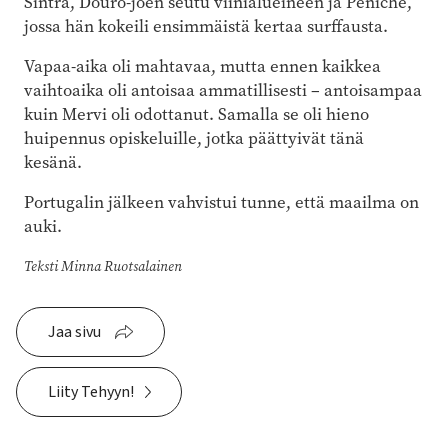
Sintra, Douro-joen seutu viinialueineen ja Peniche,
jossa hän kokeili ensimmäistä kertaa surffausta.
Vapaa-aika oli mahtavaa, mutta ennen kaikkea
vaihtoaika oli antoisaa ammatillisesti – antoisampaa
kuin Mervi oli odottanut. Samalla se oli hieno
huipennus opiskeluille, jotka päättyivät tänä
kesänä.
Portugalin jälkeen vahvistui tunne, että maailma on
auki.
Teksti Minna Ruotsalainen
Jaa sivu
Liity Tehyyn!