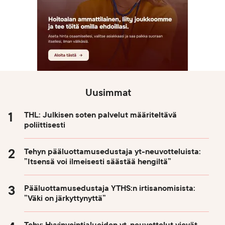
Uusimmat
THL: Julkisen soten palvelut määriteltävä
poliittisesti
Tehyn pääluottamusedustaja yt-neuvotteluista:
”Itsensä voi ilmeisesti säästää hengiltä”
Pääluottamusedustaja YTHS:n irtisanomisista:
”Väki on järkyttynyttä”
Tehy: Hyvinvointialueiden yt-neuvottelut vievät