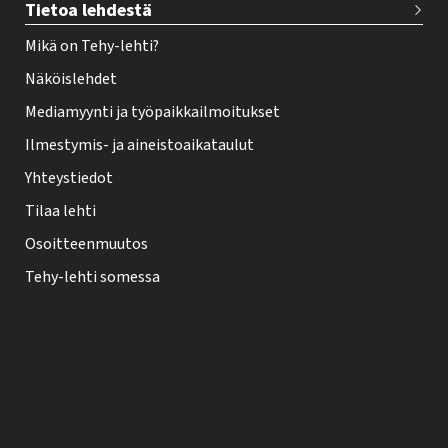
Tietoa lehdestä
Mikä on Tehy-lehti?
Näköislehdet
Mediamyynti ja työpaikkailmoitukset
Ilmestymis- ja aineistoaikataulut
Yhteystiedot
Tilaa lehti
Osoitteenmuutos
Tehy-lehti somessa