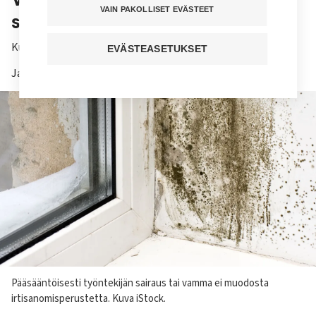
VAIN PAKOLLISET EVÄSTEET
sisäilmalle oireilun vuoksi?
Kuuntele juttu
EVÄSTEASETUKSET
Jaa sivu
Kuvateksti
Pääsääntöisesti työntekijän sairaus tai vamma ei muodosta
irtisanomisperustetta. Kuva iStock.