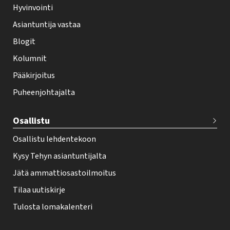
Hyvinvointi
h
Asiantuntija vastaa
t
i
Blogit
f
Kolumnit
o
Pääkirjoitus
o
Puheenjohtajalta
t
e
Osallistu
r
Osallistu lehdentekoon
Kysy Tehyn asiantuntijalta
Jätä ammattiosastoilmoitus
Tilaa uutiskirje
Tulosta lomakalenteri