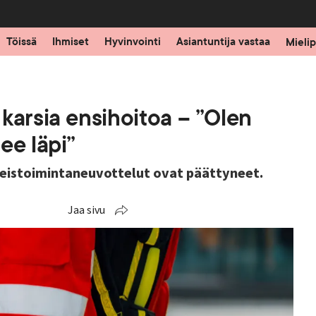
Töissä
Ihmiset
Hyvinvointi
Asiantuntija vastaa
Mielip
karsia ensihoitoa – ”Olen
ee läpi”
eistoimintaneuvottelut ovat päättyneet.
Jaa sivu