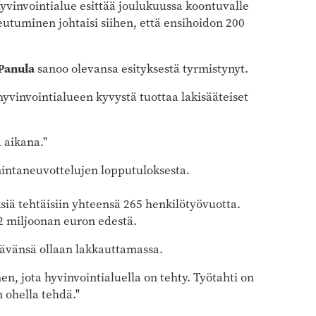
yvinvointialue esittää joulukuussa koontuvalle
eutuminen johtaisi siihen, että ensihoidon 200
Panula
sanoo olevansa esityksestä tyrmistynyt.
hyvinvointialueen kyvystä tuottaa lakisääteiset
 aikana."
mintaneuvottelujen lopputuloksesta.
siä tehtäisiin yhteensä 265 henkilötyövuotta.
12 miljoonan euron edestä.
htävänsä ollaan lakkauttamassa.
, jota hyvinvointialuella on tehty. Työtahti on
n ohella tehdä."