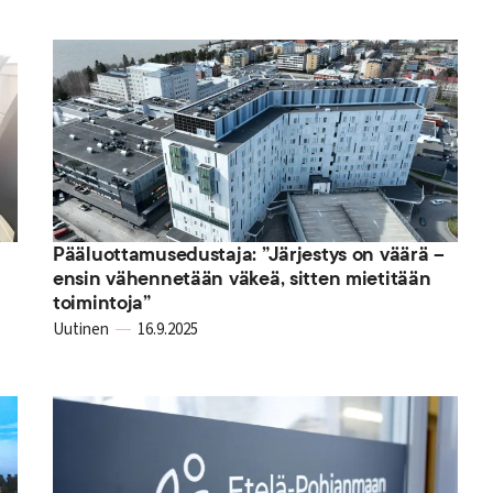
Pääluottamusedustaja: ”Järjestys on väärä –
ensin vähennetään väkeä, sitten mietitään
toimintoja”
Uutinen
16.9.2025