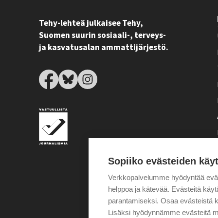
Tehy-lehteä julkaisee Tehy,
Suomen suurin sosiaali-, terveys-
ja kasvatusalan ammattijärjestö.
Sopiiko evästeiden käy
Verkkopalvelumme hyödyntää eväste
helppoa ja kätevää. Evästeitä kä
parantamiseksi. Osaa evästeistä k
Lisäksi hyödynnämme evästeitä m