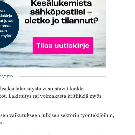
ÄÄTTYY
isäksi lakiesitystä vastustavat kaikki
öt. Lakiesitys sai voimakasta kritiikkiä myös
ksen vaikutukseen julkisen sektorin työntekijöihin,
n.