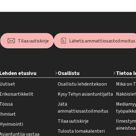
Tilaa uutiskirje
Lähetä ammattiosastoilmoitus
T
Lehden etusivu
Osallistu
Tietoa 
e
Uutiset
Osallistu lehdentekoon
Mikä on T
h
Erikoisartikkelit
Kysy Tehyn asiantuntijalta
Näköisle
y
Töissä
Jätä
Mediamyy
-
ammattiosastoilmoitus
työpaikk
Ihmiset
l
Tilaa uutiskirje
Ilmestymi
Hyvinvointi
e
aineistoa
Tulosta lomakalenteri
Asiantuntija vastaa