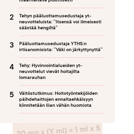
määriteltävä poliittisesti
Tehyn pääluottamusedustaja yt-
neuvotteluista: ”Itsensä voi ilmeisesti
säästää hengiltä”
Pääluottamusedustaja YTHS:n
irtisanomisista: ”Väki on järkyttynyttä”
Tehy: Hyvinvointialueiden yt-
neuvottelut vievät hoitajilta
lomarauhan
Väitöstutkimus: Hoitotyöntekijöiden
päihdehaittojen ennaltaehkäisyyn
kiinnitetään liian vähän huomiota