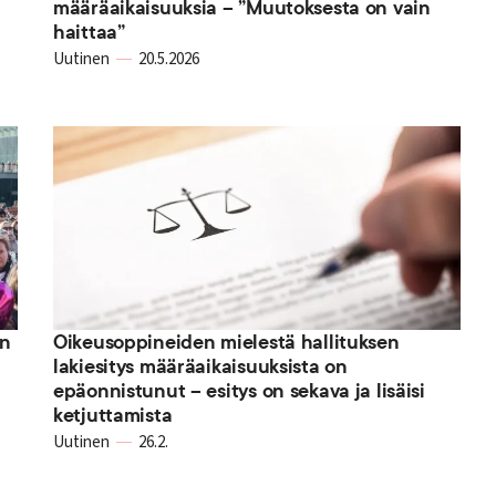
määräaikaisuuksia – ”Muutoksesta on vain
haittaa”
Uutinen
20.5.2026
en
Oikeusoppineiden mielestä hallituksen
lakiesitys määräaikaisuuksista on
epäonnistunut – esitys on sekava ja lisäisi
ketjuttamista
Uutinen
26.2.