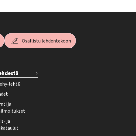
Osallistu lehdentekoon
lehdestä
ehy-lehti?
hdet
nti ja
ailmoitukset
s- ja
ikataulut