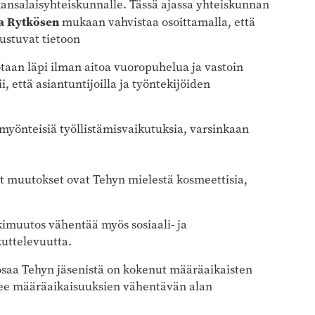
ansalaisyhteiskunnalle. Tässä ajassa yhteiskunnan
ka Rytkösen
mukaan vahvistaa osoittamalla, että
ustuvat tietoon
notaan läpi ilman aitoa vuoropuhelua ja vastoin
, että asiantuntijoilla ja työntekijöiden
myönteisiä työllistämisvaikutuksia, varsinkaan
yt muutokset ovat Tehyn mielestä kosmeettisia,
imuutos vähentää myös sosiaali- ja
uttelevuutta.
osaa Tehyn jäsenistä on kokenut määräaikaisten
okee määräaikaisuuksien vähentävän alan