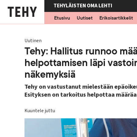
Hyppää
TEHYLÄISTEN OMA LEHTI
pääsisältöön
Etusivu
Uutiset
Erikoisartikkelit
Uutinen
Tehy: Hallitus runnoo mä
helpottamisen läpi vastoi
näkemyksiä
Tehy on vastustanut mielestään epäoikeu
Esityksen on tarkoitus helpottaa määrä
Kuuntele juttu