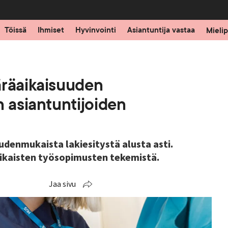
Töissä
Ihmiset
Hyvinvointi
Asiantuntija vastaa
Mielip
äräaikaisuuden
n asiantuntijoiden
denmukaista lakiesitystä alusta asti.
aikaisten työsopimusten tekemistä.
Jaa sivu