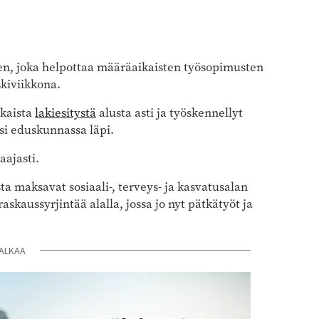
en, joka helpottaa määräaikaisten työsopimusten
skiviikkona.
kaista
lakiesitystä
alusta asti ja työskennellyt
si eduskunnassa läpi.
aajasti.
maksavat sosiaali-, terveys- ja kasvatusalan
askaussyrjintää alalla, jossa jo nyt pätkätyöt ja
ALKAA