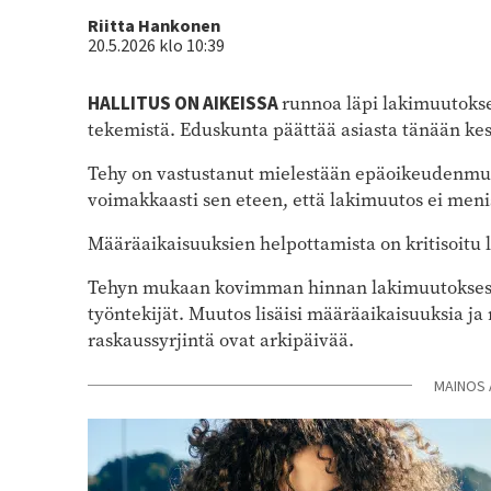
Kirjoittaja
Riitta Hankonen
20.5.2026 klo 10:39
HALLITUS ON AIKEISSA
runnoa läpi lakimuutoks
tekemistä. Eduskunta päättää asiasta tänään ke
Tehy on vastustanut mielestään epäoikeudenmu
voimakkaasti sen eteen, että lakimuutos ei meni
Määräaikaisuuksien helpottamista on kritisoitu l
Tehyn mukaan kovimman hinnan lakimuutoksesta 
työntekijät. Muutos lisäisi määräaikaisuuksia ja r
raskaussyrjintä ovat arkipäivää.
MAINOS 