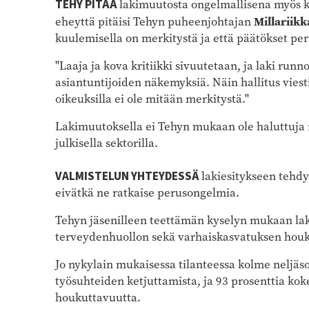
TEHY PITÄÄ
lakimuutosta ongelmallisena myös k
Millariik
eheyttä pitäisi Tehyn puheenjohtajan
kuulemisella on merkitystä ja että päätökset per
"Laaja ja kova kritiikki sivuutetaan, ja laki run
asiantuntijoiden näkemyksiä. Näin hallitus viestii
oikeuksilla ei ole mitään merkitystä."
Lakimuutoksella ei Tehyn mukaan ole haluttuja 
julkisella sektorilla.
VALMISTELUN YHTEYDESSÄ
lakiesitykseen tehd
eivätkä ne ratkaise perusongelmia.
Tehyn jäsenilleen teettämän kyselyn mukaan lak
terveydenhuollon sekä varhaiskasvatuksen houk
Jo nykylain mukaisessa tilanteessa kolme neljäs
työsuhteiden ketjuttamista, ja 93 prosenttia k
houkuttavuutta.