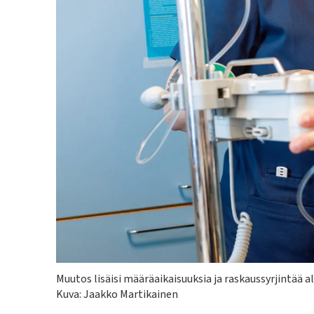
Kuvateksti
Muutos lisäisi määräaikaisuuksia ja raskaussyrjintää al
Kuva: Jaakko Martikainen