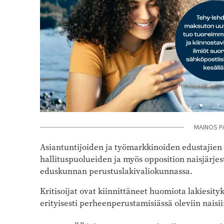
MAINOS P
Asiantuntijoiden ja työmarkkinoiden edustajien l
hallituspuolueiden ja myös opposition naisjärjest
eduskunnan perustuslakivaliokunnassa.
Kritisoijat ovat kiinnittäneet huomiota lakiesity
erityisesti perheenperustamisiässä oleviin naisii