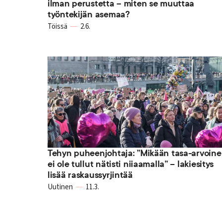
ilman perustetta – miten se muuttaa
työntekijän asemaa?
Töissä
2.6.
Tehyn puheenjohtaja: ”Mikään tasa-arvoin
ei ole tullut nätisti niiaamalla” – lakiesitys
lisää raskaussyrjintää
Uutinen
11.3.