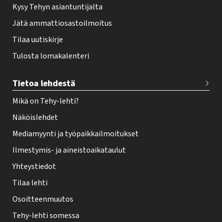
Kysy Tehyn asiantuntijalta
Jätä ammattiosastoilmoitus
Tilaa uutiskirje
Tulosta lomakalenteri
Tietoa lehdestä
Mikä on Tehy-lehti?
Näköislehdet
Mediamyynti ja työpaikkailmoitukset
Ilmestymis- ja aineistoaikataulut
Yhteystiedot
Tilaa lehti
Osoitteenmuutos
Tehy-lehti somessa