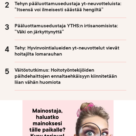
Tehyn pääluottamusedustaja yt-neuvotteluista:
”Itsensä voi ilmeisesti säästää hengiltä”
Pääluottamusedustaja YTHS:n irtisanomisista:
”Väki on järkyttynyttä”
Tehy: Hyvinvointialueiden yt-neuvottelut vievät
hoitajilta lomarauhan
Väitöstutkimus: Hoitotyöntekijöiden
päihdehaittojen ennaltaehkäisyyn kiinnitetään
liian vähän huomiota