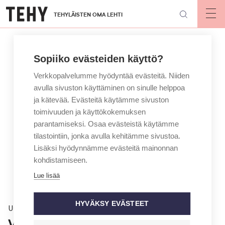
Hyppää
TEHYLÄISTEN OMA LEHTI
pääsisältöön
Op
mai
nav
Sopiiko evästeiden käyttö?
Verkkopalvelumme hyödyntää evästeitä. Niiden
avulla sivuston käyttäminen on sinulle helppoa
ja kätevää. Evästeitä käytämme sivuston
toimivuuden ja käyttökokemuksen
parantamiseksi. Osaa evästeistä käytämme
tilastointiin, jonka avulla kehitämme sivustoa.
Lisäksi hyödynnämme evästeitä mainonnan
kohdistamiseen.
Lue lisää
HYVÄKSY EVÄSTEET
Uutinen
Valtakunnansovittelija tapasi