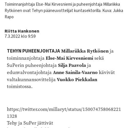
Kuvateksti
Toiminnanjohtaja Else-Mai Kirvesniemi ja puheenjohtaja Millariikka
Rytkönen ovat Tehyn pääneuvottelijat kuntasektorilla.
Kuva: Jukka
Rapo
Kirjoittaja
Riitta Hankonen
7.3.2022 klo 9:59
Millariikka Rytkönen
TEHYN PUHEENJOHTAJA
ja
Else-Mai Kirvesniemi
toiminnanjohtaja
sekä
Silja Paavola
SuPerin puheenjohtaja
ja
Anne Sainila-Vaarno
edunvalvontajohtaja
kävivät
Vuokko Piekkalan
valtakunnansovittelija
toimistossa.
https://twitter.com/millaryt/status/150074758068221
1328
Tehy ja SuPer jättivät