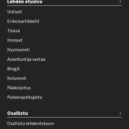
Lehden etusivu
e
h
Uutiset
y
Erikoisartikkelit
-
Töissä
l
Ihmiset
e
Hyvinvointi
h
Asiantuntija vastaa
t
i
Blogit
f
Kolumnit
o
Pääkirjoitus
o
Puheenjohtajalta
t
e
Osallistu
r
Osallistu lehdentekoon