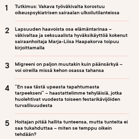
Tutkimus: Vakava työväkivalta korostuu
oikeuspsykiatrisen sairaalan ulkoilutilanteissa
Lapsuuden haavoista osa elämäntarinaa –
väkivaltaa ja seksuaalista hyväksikäyttöä kokenut
sairaanhoitaja Marja-Liisa Haapakorva toipuu
kirjoittamalla
Migreeni on paljon muutakin kuin päänsärkyä –
voi oireilla missä kehon osassa tahansa
”En saa tästä upeasta tapahtumasta
tarpeekseni” – haastattelimme tehyläisiä, jotka
huolehtivat vuodesta toiseen festarikävijöiden
turvallisuudesta
Hoitajan pitää hallita tunteensa, mutta tunteita ei
saa tukahduttaa – miten se temppu oikein
tehdään?