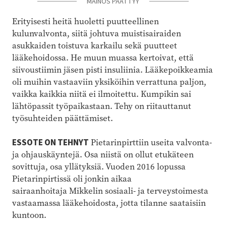
MAINOS PÄÄTTYY
Erityisesti heitä huoletti puutteellinen
kulunvalvonta, siitä johtuva muistisairaiden
asukkaiden toistuva karkailu sekä puutteet
lääkehoidossa. He muun muassa kertoivat, että
siivoustiimin jäsen pisti insuliinia. Lääkepoikkeamia
oli muihin vastaaviin yksiköihin verrattuna paljon,
vaikka kaikkia niitä ei ilmoitettu. Kumpikin sai
lähtöpassit työpaikastaan. Tehy on riitauttanut
työsuhteiden päättämiset.
ESSOTE ON TEHNYT
Pietarinpirttiin useita valvonta-
ja ohjauskäyntejä. Osa niistä on ollut etukäteen
sovittuja, osa yllätyksiä. Vuoden 2016 lopussa
Pietarinpirtissä oli jonkin aikaa
sairaanhoitaja Mikkelin sosiaali- ja terveystoimesta
vastaamassa lääkehoidosta, jotta tilanne saataisiin
kuntoon.