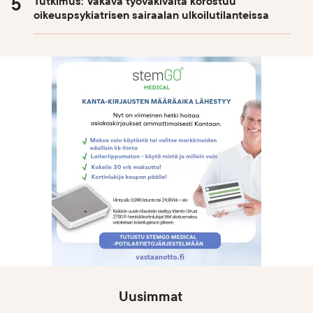
Tutkimus: Vakava työväkivalta korostuu
oikeuspsykiatrisen sairaalan ulkoilutilanteissa
Uusimmat