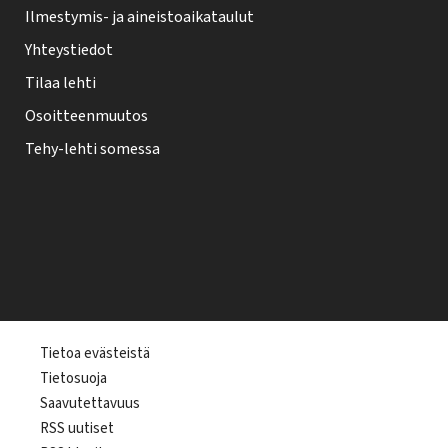
Ilmestymis- ja aineistoaikataulut
Yhteystiedot
Tilaa lehti
Osoitteenmuutos
Tehy-lehti somessa
T
Tietoa evästeistä
Tietosuoja
e
Saavutettavuus
h
RSS uutiset
y