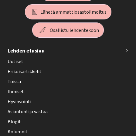
Lähetä ammattiosastoilmoitus
Osallistu lehdentekoon
T
Lehden etusivu
e
h
Uutiset
y
Erikoisartikkelit
-
Töissä
l
Ihmiset
e
Hyvinvointi
h
Asiantuntija vastaa
t
i
Blogit
f
Kolumnit