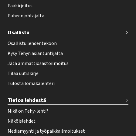
o
Pääkirjoitus
o
Puheenjohtajalta
t
e
Osallistu
r
Osallistu lehdentekoon
Kysy Tehyn asiantuntijalta
Jätä ammattiosastoilmoitus
Tilaa uutiskirje
Tulosta lomakalenteri
Tietoa lehdestä
Mikä on Tehy-lehti?
Näköislehdet
Mediamyynti ja työpaikkailmoitukset