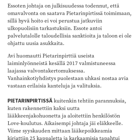
Essoten johtaja on julkisuudessa todennut, että
omavalvonta on saatava Pietarinpirtissä toimimaan,
sillä hyvä hoito ei voi perustua jatkuviin
ulkopuolisiin tarkastuksiin. Essote antoi
palvelutalolle taloudellisia sanktioita ja taloon ei ole
ohjattu uusia asukkaita.
Avi huomautti Pietarinpirttiä useista
laiminlyönneistä kesällä 2017 valmistuneessa
laajassa valvontakertomuksessa.
Vanhainkotiyhdistys puolestaan uhkasi nostaa avia
vastaan erilaisia kanteluja ja valituksia.
PIETARINPIRTISSÄ
kuitenkin tehtiin parannuksia,
kuten rakennettiin kaksi uutta
lääkkeenjakohuonetta ja aloitettiin henkilöstön
Love-koulutus. Aikaisempi johtaja jäi eläkkeelle.
Viime syyskauden mittaan lääkepoikkeamia
kirjattiin 25 kappaletta ja karkaamisia tapahtui