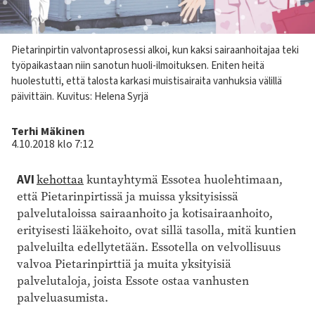
Kuvateksti
Pietarinpirtin valvontaprosessi alkoi, kun kaksi sairaanhoitajaa teki
työpaikastaan niin sanotun huoli-ilmoituksen. Eniten heitä
huolestutti, että talosta karkasi muistisairaita vanhuksia välillä
päivittäin. Kuvitus: Helena Syrjä
Kirjoittaja
Terhi Mäkinen
4.10.2018 klo 7:12
AVI
kehottaa
kuntayhtymä Essotea huolehtimaan,
että Pietarinpirtissä ja muissa yksityisissä
palvelutaloissa sairaanhoito ja kotisairaanhoito,
erityisesti lääkehoito, ovat sillä tasolla, mitä kuntien
palveluilta edellytetään. Essotella on velvollisuus
valvoa Pietarinpirttiä ja muita yksityisiä
palvelutaloja, joista Essote ostaa vanhusten
palveluasumista.