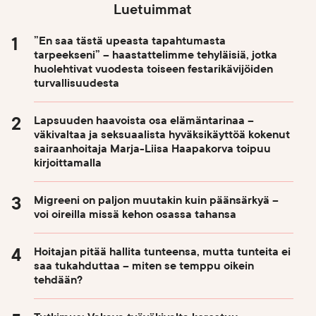
Luetuimmat
”En saa tästä upeasta tapahtumasta
tarpeekseni” – haastattelimme tehyläisiä, jotka
huolehtivat vuodesta toiseen festarikävijöiden
turvallisuudesta
Lapsuuden haavoista osa elämäntarinaa –
väkivaltaa ja seksuaalista hyväksikäyttöä kokenut
sairaanhoitaja Marja-Liisa Haapakorva toipuu
kirjoittamalla
Migreeni on paljon muutakin kuin päänsärkyä –
voi oireilla missä kehon osassa tahansa
Hoitajan pitää hallita tunteensa, mutta tunteita ei
saa tukahduttaa – miten se temppu oikein
tehdään?