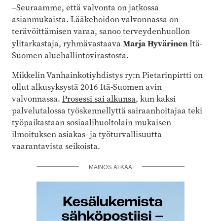
–Seuraamme, että valvonta on jatkossa
asianmukaista. Lääkehoidon valvonnassa on
terävöittämisen varaa, sanoo terveydenhuollon
Marja Hyvärinen
ylitarkastaja, ryhmävastaava
Itä-
Suomen aluehallintovirastosta.
Mikkelin Vanhainkotiyhdistys ry:n Pietarinpirtti on
ollut alkusyksystä 2016 Itä-Suomen avin
valvonnassa.
Prosessi sai alkunsa
, kun kaksi
palvelutalossa työskennellyttä sairaanhoitajaa teki
työpaikastaan sosiaalihuoltolain mukaisen
ilmoituksen asiakas- ja työturvallisuutta
vaarantavista seikoista.
MAINOS ALKAA