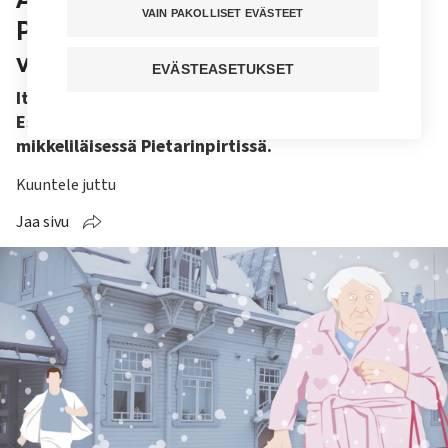
VAIN PAKOLLISET EVÄSTEET
Pietarinpirtin lääkehoitoa
valvottava paremmin
EVÄSTEASETUKSET
Itä-Suomen aluehallintoviraston (avi) mukaan
Essote on valvonut puutteellisesti lääkehoitoa
mikkeliläisessä Pietarinpirtissä.
Kuuntele juttu
Jaa sivu