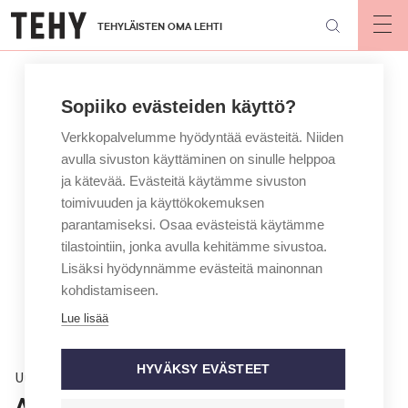
Hyppää
TEHYLÄISTEN OMA LEHTI
pääsisältöön
Op
mai
nav
Sopiiko evästeiden käyttö?
Verkkopalvelumme hyödyntää evästeitä. Niiden
avulla sivuston käyttäminen on sinulle helppoa
ja kätevää. Evästeitä käytämme sivuston
toimivuuden ja käyttökokemuksen
parantamiseksi. Osaa evästeistä käytämme
tilastointiin, jonka avulla kehitämme sivustoa.
Lisäksi hyödynnämme evästeitä mainonnan
kohdistamiseen.
Lue lisää
HYVÄKSY EVÄSTEET
Uutinen
Avi antoi Essotelle kehotuksen: