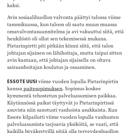
kaksi.
Avin sosiaalihuollon valvonta päättyi talossa viime
tammikuussa, kun taloon oli saatu muun muassa
omavalvontasuunnitelma ja avi vakuuttui siitä, että
henkilöstö oli ollut sen tekemisessä mukana.
Pietarinpirtti piti pitkään kiinni siitä, että talon
johtajan sijainen on lähihoitaja, mutta taipui sitten
avin kantaan, että johtajan sijaisella on oltava
sairaanhoitajan koulutus ja osaaminen.
ESSOTE UUSI
viime vuoden lopulla Pietarinpirtin
kanssa
puitesopimuksen
. Sopimus koskee
kymmentä tehostetun palveluasumisen paikkaa.
Käytännössä paikat täyttyvät jo Pietarinpirtissä
asuvista niin sanotusti vanhoista asukkaista. Kun
Essote kilpailutti viime vuoden lopulla vanhusten
palveluasumista tarjoavia yksiköitä, se vaati, että
kaikilla hyväksytyillä pitää olla terveydenhuollon