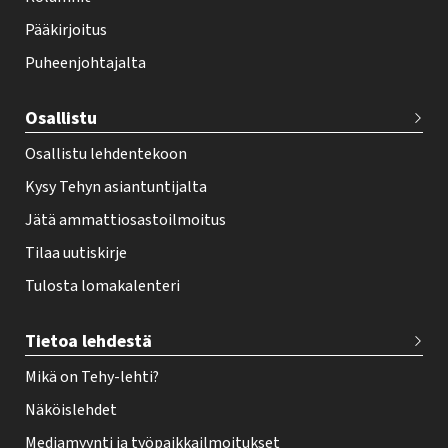
o
Pääkirjoitus
o
Puheenjohtajalta
t
e
Osallistu
r
Osallistu lehdentekoon
Kysy Tehyn asiantuntijalta
Jätä ammattiosastoilmoitus
Tilaa uutiskirje
Tulosta lomakalenteri
Tietoa lehdestä
Mikä on Tehy-lehti?
Näköislehdet
Mediamyynti ja työpaikkailmoitukset