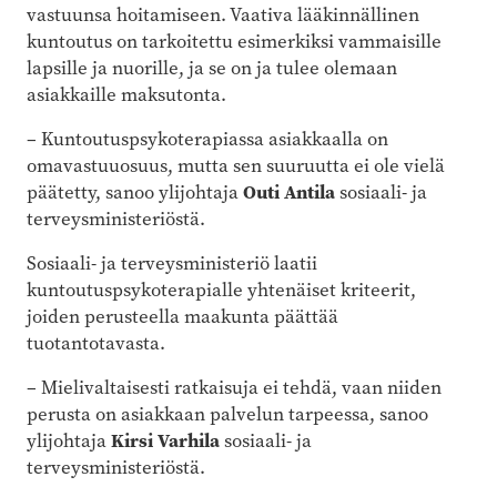
vastuunsa hoitamiseen. Vaativa lääkinnällinen
kuntoutus on tarkoitettu esimerkiksi vammaisille
lapsille ja nuorille, ja se on ja tulee olemaan
asiakkaille maksutonta.
–
Kuntoutuspsykoterapiassa asiakkaalla on
omavastuuosuus, mutta sen suuruutta ei ole vielä
päätetty, sanoo ylijohtaja
Outi Antila
sosiaali- ja
terveysministeriöstä.
Sosiaali- ja terveysministeriö laatii
kuntoutuspsykoterapialle yhtenäiset kriteerit,
joiden perusteella maakunta päättää
tuotantotavasta.
–
Mielivaltaisesti ratkaisuja ei tehdä, vaan niiden
perusta on asiakkaan palvelun tarpeessa, sanoo
ylijohtaja
Kirsi Varhila
sosiaali- ja
terveysministeriöstä.