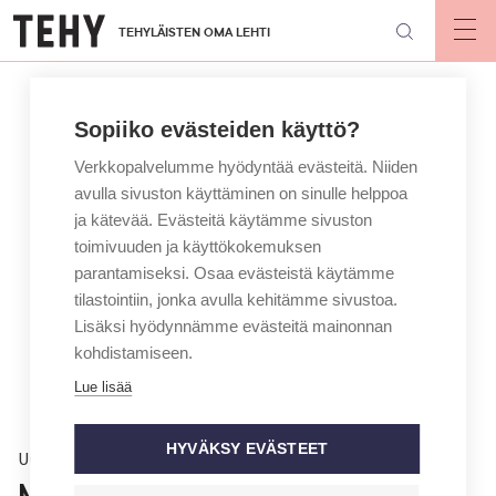
Hyppää
TEHYLÄISTEN OMA LEHTI
pääsisältöön
Op
mai
nav
Sopiiko evästeiden käyttö?
Verkkopalvelumme hyödyntää evästeitä. Niiden
avulla sivuston käyttäminen on sinulle helppoa
ja kätevää. Evästeitä käytämme sivuston
toimivuuden ja käyttökokemuksen
parantamiseksi. Osaa evästeistä käytämme
tilastointiin, jonka avulla kehitämme sivustoa.
Lisäksi hyödynnämme evästeitä mainonnan
kohdistamiseen.
Lue lisää
HYVÄKSY EVÄSTEET
Uutinen
Ministeri Saarikko: Kuntouttava