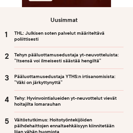
Uusimmat
THL: Julkisen soten palvelut määriteltävä
poliittisesti
Tehyn pääluottamusedustaja yt-neuvotteluista:
”Itsensä voi ilmeisesti säästää hengiltä”
Pääluottamusedustaja YTHS:n irtisanomisista:
”Väki on järkyttynyttä”
Tehy: Hyvinvointialueiden yt-neuvottelut vievät
hoitajilta lomarauhan
Väitöstutkimus: Hoitotyöntekijöiden
päihdehaittojen ennaltaehkäisyyn kiinnitetään
liian vähän huomiota