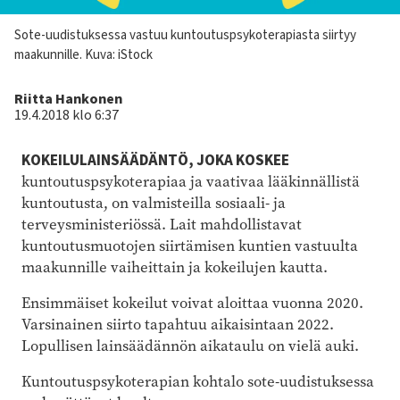
Kuvateksti
Sote-uudistuksessa vastuu kuntoutuspsykoterapiasta siirtyy
maakunnille. Kuva: iStock
Kirjoittaja
Riitta Hankonen
19.4.2018 klo 6:37
KOKEILULAINSÄÄDÄNTÖ, JOKA KOSKEE
kuntoutuspsykoterapiaa ja vaativaa lääkinnällistä
kuntoutusta, on valmisteilla sosiaali- ja
terveysministeriössä. Lait mahdollistavat
kuntoutusmuotojen siirtämisen kuntien vastuulta
maakunnille vaiheittain ja kokeilujen kautta.
Ensimmäiset kokeilut voivat aloittaa vuonna 2020.
Varsinainen siirto tapahtuu aikaisintaan 2022.
Lopullisen lainsäädännön aikataulu on vielä auki.
Kuntoutuspsykoterapian kohtalo sote-uudistuksessa