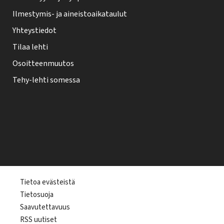
Ilmestymis- ja aineistoaikataulut
Yhteystiedot
Tilaa lehti
Osoitteenmuutos
Tehy-lehti somessa
T
Tietoa evästeistä
Tietosuoja
e
Saavutettavuus
h
RSS uutiset