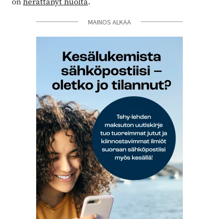
on
herättänyt huolta
.
MAINOS ALKAA