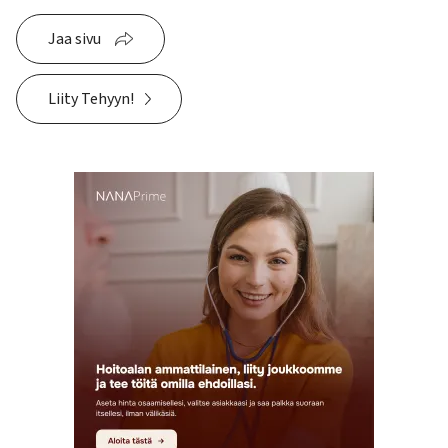
Jaa sivu
Liity Tehyyn!