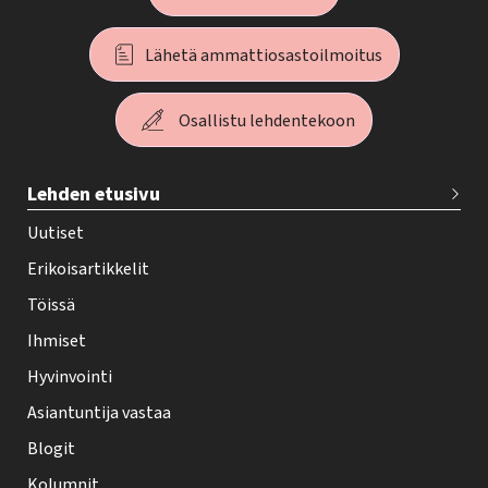
Lähetä ammattiosastoilmoitus
Osallistu lehdentekoon
T
Lehden etusivu
e
h
Uutiset
y
Erikoisartikkelit
-
Töissä
l
Ihmiset
e
Hyvinvointi
h
Asiantuntija vastaa
t
i
Blogit
f
Kolumnit