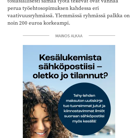
tosiasiallisesti samaa työtä tekevät ovat vanhaa
perua työehtosopimuksen kahdessa eri
vaativuusryhmässä. Ylemmässä ryhmässä palkka on
noin 200 euroa korkeampi.
MAINOS ALKAA