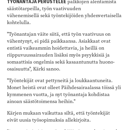
TYÖNANTAJA PERUSTELEE
palkkojen alentamista
säästötarpeilla, työn vaativuuden
vähenemisellä sekä työntekijöiden yhdenvertaisella
kohtelulla.
"Työnantajan väite siitä, että työn vaativuus on
vähentynyt, ei pidä paikkaansa. Asiakkaat ovat
entistä vaikeammin hoidettavia, ja heillä on
riippuvuussairauden lisäksi myös psyykkisiä ja
somaattisia ongelmia sekä kasaantunutta huono-
osaisuutta", Kärki sanoo.
"Työntekijät ovat pettyneitä ja loukkaantuneita.
Monet heistä ovat olleet Päihdesairaalassa töissä yli
kymmenen vuotta, ja nyt työnantaja kohdistaa
ainoan säästötoimensa heihin."
Kärjen mukaan vaikuttaa siltä, että työntekijät
eivät uusia työsopimuksia allekirjoita.