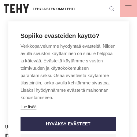
Hyppää
TEHYLÄISTEN OMA LEHTI
pääsisältöön
Op
mai
nav
Sopiiko evästeiden käyttö?
Verkkopalvelumme hyödyntää evästeitä. Niiden
avulla sivuston käyttäminen on sinulle helppoa
ja kätevää. Evästeitä käytämme sivuston
toimivuuden ja käyttökokemuksen
parantamiseksi. Osaa evästeistä käytämme
tilastointiin, jonka avulla kehitämme sivustoa.
Lisäksi hyödynnämme evästeitä mainonnan
kohdistamiseen.
Lue lisää
HYVÄKSY EVÄSTEET
Uutinen
Päihdesairaala laskee pitkän