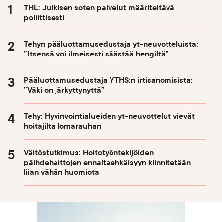
THL: Julkisen soten palvelut määriteltävä
poliittisesti
Tehyn pääluottamusedustaja yt-neuvotteluista:
”Itsensä voi ilmeisesti säästää hengiltä”
Pääluottamusedustaja YTHS:n irtisanomisista:
”Väki on järkyttynyttä”
Tehy: Hyvinvointialueiden yt-neuvottelut vievät
hoitajilta lomarauhan
Väitöstutkimus: Hoitotyöntekijöiden
päihdehaittojen ennaltaehkäisyyn kiinnitetään
liian vähän huomiota