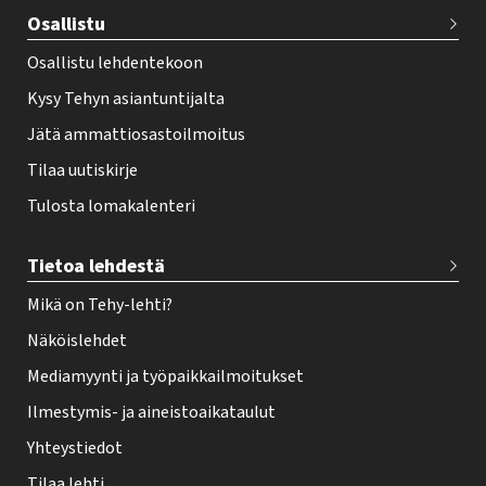
e
Osallistu
r
Osallistu lehdentekoon
Kysy Tehyn asiantuntijalta
Jätä ammattiosastoilmoitus
Tilaa uutiskirje
Tulosta lomakalenteri
Tietoa lehdestä
Mikä on Tehy-lehti?
Näköislehdet
Mediamyynti ja työpaikkailmoitukset
Ilmestymis- ja aineistoaikataulut
Yhteystiedot
Tilaa lehti