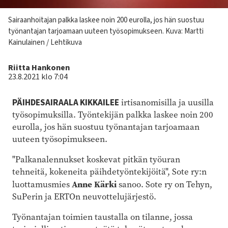
Kuvateksti
Sairaanhoitajan palkka laskee noin 200 eurolla, jos hän suostuu
työnantajan tarjoamaan uuteen työsopimukseen. Kuva: Martti
Kainulainen / Lehtikuva
Kirjoittaja
Riitta Hankonen
23.8.2021 klo 7:04
PÄIHDESAIRAALA KIKKAILEE
irtisanomisilla ja uusilla
työsopimuksilla. Työntekijän palkka laskee noin 200
eurolla, jos hän suostuu työnantajan tarjoamaan
uuteen työsopimukseen.
"Palkanalennukset koskevat pitkän työuran
tehneitä, kokeneita päihdetyöntekijöitä", Sote ry:n
Anne Kärki
luottamusmies
sanoo. Sote ry on Tehyn,
SuPerin ja ERTOn neuvottelujärjestö.
Työnantajan toimien taustalla on tilanne, jossa