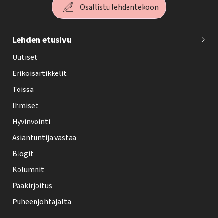
Osallistu lehdentekoon
T
Lehden etusivu
e
h
Uutiset
y
Erikoisartikkelit
-
Töissä
l
Ihmiset
e
Hyvinvointi
h
Asiantuntija vastaa
t
i
Blogit
f
Kolumnit
o
Pääkirjoitus
o
Puheenjohtajalta
t