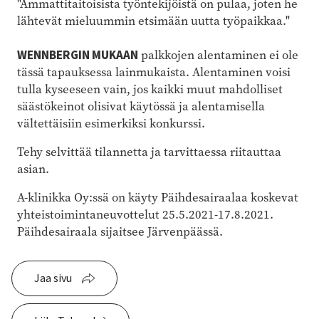
"Ammattitaitoisista työntekijöistä on pulaa, joten he
lähtevät mieluummin etsimään uutta työpaikkaa."
WENNBERGIN MUKAAN
palkkojen alentaminen ei ole
tässä tapauksessa lainmukaista. Alentaminen voisi
tulla kyseeseen vain, jos kaikki muut mahdolliset
säästökeinot olisivat käytössä ja alentamisella
vältettäisiin esimerkiksi konkurssi.
Tehy selvittää tilannetta ja tarvittaessa riitauttaa
asian.
A-klinikka Oy:ssä on käyty Päihdesairaalaa koskevat
yhteistoimintaneuvottelut 25.5.2021-17.8.2021.
Päihdesairaala sijaitsee Järvenpäässä.
Jaa sivu