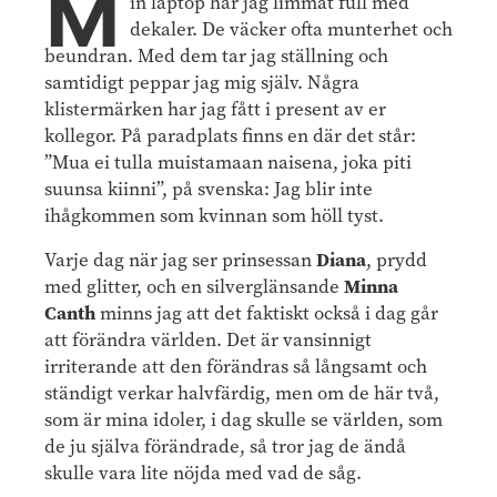
M
in laptop har jag limmat full med
dekaler. De väcker ofta munterhet och
beundran. Med dem tar jag ställning och
samtidigt peppar jag mig själv. Några
klistermärken har jag fått i present av er
kollegor. På paradplats finns en där det står:
”Mua ei tulla muistamaan naisena, joka piti
suunsa kiinni”, på svenska: Jag blir inte
ihågkommen som kvinnan som höll tyst.
Varje dag när jag ser prinsessan
Diana
, prydd
med glitter, och en silverglänsande
Minna
Canth
minns jag att det faktiskt också i dag går
att förändra världen. Det är vansinnigt
irriterande att den förändras så långsamt och
ständigt verkar halvfärdig, men om de här två,
som är mina idoler, i dag skulle se världen, som
de ju själva förändrade, så tror jag de ändå
skulle vara lite nöjda med vad de såg.