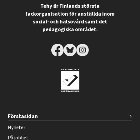
Tehy är Finlands största
fackorganisation för anställda inom
social- och hälsovård samt det
pedagogiska området.
T
Förstasidan
e
h
Nyheter
y
På jobbet