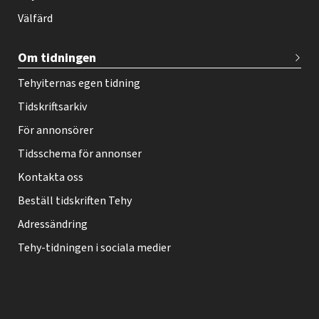
-
Välfärd
l
e
Om tidningen
h
Tehyiternas egen tidning
t
Tidskriftsarkiv
i
f
För annonsörer
o
Tidsschema för annonser
o
Kontakta oss
t
Beställ tidskriften Tehy
e
Adressändring
r
Tehy-tidningen i sociala medier