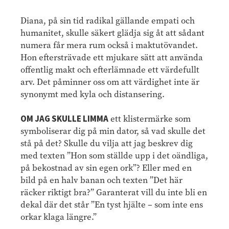
Diana, på sin tid radikal gällande empati och
humanitet, skulle säkert glädja sig åt att sådant
numera får mera rum också i maktutövandet.
Hon eftersträvade ett mjukare sätt att använda
offentlig makt och efterlämnade ett värdefullt
arv. Det påminner oss om att värdighet inte är
synonymt med kyla och distansering.
OM JAG SKULLE LIMMA
ett klistermärke som
symboliserar dig på min dator, så vad skulle det
stå på det? Skulle du vilja att jag beskrev dig
med texten ”Hon som ställde upp i det oändliga,
på bekostnad av sin egen ork”? Eller med en
bild på en halv banan och texten ”Det här
räcker riktigt bra?” Garanterat vill du inte bli en
dekal där det står ”En tyst hjälte – som inte ens
orkar klaga längre.”