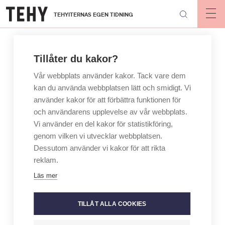
Hoppa
TEHYITERNAS EGEN TIDNING
till
Op
mai
huvudinnehåll
nav
Tillåter du kakor?
Vår webbplats använder kakor. Tack vare dem
kan du använda webbplatsen lätt och smidigt. Vi
använder kakor för att förbättra funktionen för
och användarens upplevelse av vår webbplats.
Vi använder en del kakor för statistikföring,
genom vilken vi utvecklar webbplatsen.
Dessutom använder vi kakor för att rikta
reklam.
Läs mer
TILLÅT ALLA COOKIES
ARTICLE
FRÅN ORDFÖRANDEN
CATEGORY
AUTHOR
MILLARIIKKA RYTKÖNEN