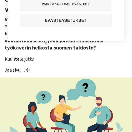
VAIN PAKOLLISET EVÄSTEET
virheestä?
Vuorovastaava on työpaikallani ­vastuussa
EVÄSTEASETUKSET
”kaikesta”. Voinko joutua vastuuseen
hoitovirheestä tai potilasturvallisuuden
vaarantumisesta, joka johtuu esimerkiksi
työkaverin heikosta suomen taidosta?
Kuuntele juttu
Jaa sivu