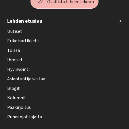
Osallistu lehdentekoon
T
Lehden etusivu
e
h
Uutiset
y
Erikoisartikkelit
-
Töissä
l
Ihmiset
e
Hyvinvointi
h
Asiantuntija vastaa
t
i
Blogit
f
Kolumnit
o
Pääkirjoitus
o
Puheenjohtajalta
t
e