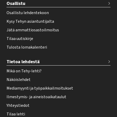
Osallistu
r
Osallistu lehdentekoon
Kysy Tehyn asiantuntijalta
Jätä ammattiosastoilmoitus
Tilaa uutiskirje
Tulosta lomakalenteri
Tietoa lehdestä
Mikä on Tehy-lehti?
Näköislehdet
Mediamyynti ja työpaikkailmoitukset
Ilmestymis- ja aineistoaikataulut
Yhteystiedot
Tilaa lehti