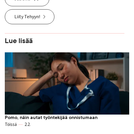
Liity Tehyyn!
Lue lisää
Pomo, näin autat työntekijää onnistumaan
Töissä
2.2.