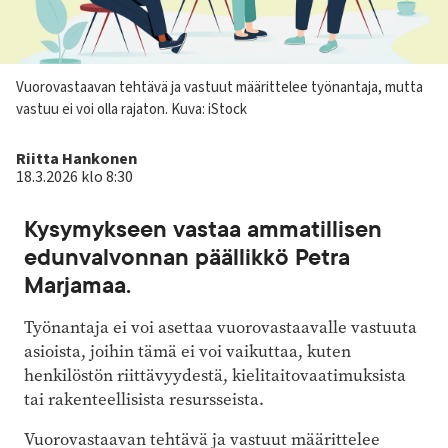
Kuvateksti
Vuorovastaavan tehtävä ja vastuut määrittelee työnantaja, mutta
vastuu ei voi olla rajaton.
Kuva: iStock
Kirjoittaja
Riitta Hankonen
18.3.2026 klo 8:30
Kysymykseen vastaa ammatillisen
edunvalvonnan päällikkö Petra
Marjamaa.
Työnantaja ei voi asettaa vuorovastaavalle vastuuta
asioista, joihin tämä ei voi vaikuttaa, kuten
henkilöstön riittävyydestä, kielitaitovaatimuksista
tai rakenteellisista resursseista.
Vuorovastaavan tehtävä ja vastuut määrittelee