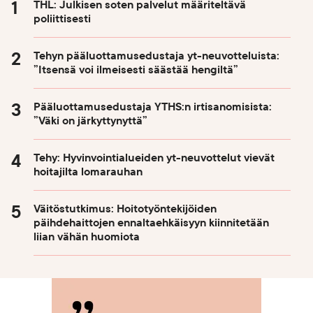
THL: Julkisen soten palvelut määriteltävä
poliittisesti
Tehyn pääluottamusedustaja yt-neuvotteluista:
”Itsensä voi ilmeisesti säästää hengiltä”
Pääluottamusedustaja YTHS:n irtisanomisista:
”Väki on järkyttynyttä”
Tehy: Hyvinvointialueiden yt-neuvottelut vievät
hoitajilta lomarauhan
Väitöstutkimus: Hoitotyöntekijöiden
päihdehaittojen ennaltaehkäisyyn kiinnitetään
liian vähän huomiota