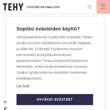
Hyppää
TEHYLÄISTEN OMA LEHTI
pääsisältöön
Op
mai
nav
Sopiiko evästeiden käyttö?
Verkkopalvelumme hyödyntää evästeitä. Niiden
avulla sivuston käyttäminen on sinulle helppoa
ja kätevää. Evästeitä käytämme sivuston
toimivuuden ja käyttökokemuksen
parantamiseksi. Osaa evästeistä käytämme
tilastointiin, jonka avulla kehitämme sivustoa.
Lisäksi hyödynnämme evästeitä mainonnan
kohdistamiseen.
Lue lisää
HYVÄKSY EVÄSTEET
Asiantuntija vastaa
Olenko vastuussa työkaverin