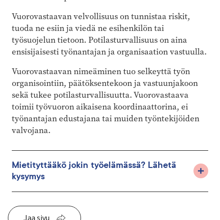
Vuorovastaavan velvollisuus on tunnistaa riskit,
tuoda ne esiin ja viedä ne esihenkilön tai
työsuojelun tietoon. Potilasturvallisuus on aina
ensisijaisesti työnantajan ja organisaation vastuulla.
Vuorovastaavan nimeäminen tuo selkeyttä työn
organisointiin, päätöksentekoon ja vastuunjakoon
sekä tukee potilasturvallisuutta. Vuorovastaava
toimii työvuoron aikaisena koordinaattorina, ei
työnantajan edustajana tai muiden työntekijöiden
valvojana.
Mietityttääkö jokin työelämässä? Lähetä
kysymys
Jaa sivu