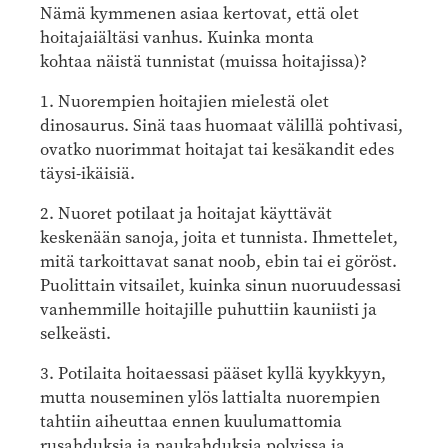
Nämä kymmenen asiaa kertovat, että olet
hoitajaiältäsi vanhus. Kuinka monta
kohtaa näistä tunnistat (muissa hoitajissa)?
1. Nuorempien hoitajien mielestä olet
dinosaurus. Sinä taas huomaat välillä pohtivasi,
ovatko nuorimmat hoitajat tai kesäkandit edes
täysi-ikäisiä.
2. Nuoret potilaat ja hoitajat käyttävät
keskenään sanoja, joita et tunnista. Ihmettelet,
mitä tarkoittavat sanat noob, ebin tai ei göröst.
Puolittain vitsailet, kuinka sinun nuoruudessasi
vanhemmille hoitajille puhuttiin kauniisti ja
selkeästi.
3. Potilaita hoitaessasi pääset kyllä kyykkyyn,
mutta nouseminen ylös lattialta nuorempien
tahtiin aiheuttaa ennen kuulumattomia
rusahduksia ja paukahduksia polvissa ja