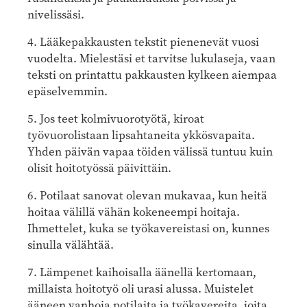
nivelissäsi.
4. Lääkepakkausten tekstit pienenevät vuosi
vuodelta. Mielestäsi et tarvitse lukulaseja, vaan
teksti on printattu pakkausten kylkeen aiempaa
epäselvemmin.
5. Jos teet kolmivuorotyötä, kiroat
työvuorolistaan lipsahtaneita ykkösvapaita.
Yhden päivän vapaa töiden välissä tuntuu kuin
olisit hoitotyössä päivittäin.
6. Potilaat sanovat olevan mukavaa, kun heitä
hoitaa välillä vähän kokeneempi hoitaja.
Ihmettelet, kuka se työkavereistasi on, kunnes
sinulla välähtää.
7. Lämpenet kaihoisalla äänellä kertomaan,
millaista hoitotyö oli urasi alussa. Muistelet
ääneen vanhoja potilaita ja työkavereita, joita