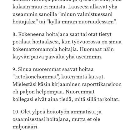
kukaan muu ei muista. Lauseesi alkavat yhä
useammin sanoilla ”minun valmistuessani
hoitajaksi” tai ”kyllä minun nuoruudessani”.
8. Kokeneena hoitajana saat tai otat tietyt
potilaat hoitaaksesi, kun työvuorossa on sinua
kokemattomampia hoitajia. Huomaat näin
käyvän päivä päivältä yhä useammin.
9. Sinua nuoremmat saavat hoitaa
”tietokonehommat”, kuten niitä kutsut.
Mielestäsi käsin kirjaaminen raporttikansioon
oli paljon helpompaa. Nuoremmat
kollegasi eivät aina tiedä, mitä sillä tarkoitat.
10. Olet ylpeä hoitotyön ammatista ja
osaamisestasi hoitajana, mutta et ole
miljonääri.