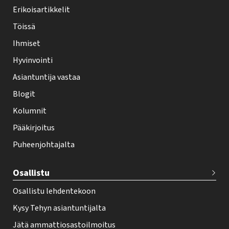
y
Erikoisartikkelit
-
Töissä
l
Ihmiset
e
Hyvinvointi
h
Asiantuntija vastaa
t
i
Blogit
f
Kolumnit
o
Pääkirjoitus
o
Puheenjohtajalta
t
e
Osallistu
r
Osallistu lehdentekoon
Kysy Tehyn asiantuntijalta
Jätä ammattiosastoilmoitus