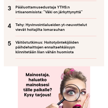
Pääluottamusedustaja YTHS:n
irtisanomisista: ”Väki on järkyttynyttä”
Tehy: Hyvinvointialueiden yt-neuvottelut
vievät hoitajilta lomarauhan
Väitöstutkimus: Hoitotyöntekijöiden
päihdehaittojen ennaltaehkäisyyn
kiinnitetään liian vähän huomiota