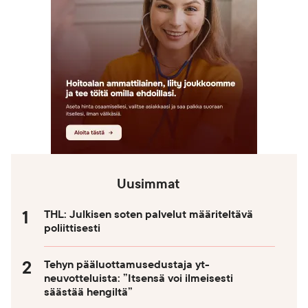
Uusimmat
THL: Julkisen soten palvelut määriteltävä
poliittisesti
Tehyn pääluottamusedustaja yt-
neuvotteluista: ”Itsensä voi ilmeisesti
säästää hengiltä”