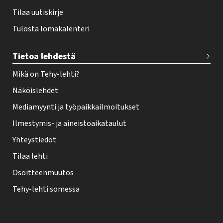
Tilaa uutiskirje
Tulosta lomakalenteri
Tietoa lehdestä
Mikä on Tehy-lehti?
Näköislehdet
Mediamyynti ja työpaikkailmoitukset
Ilmestymis- ja aineistoaikataulut
Yhteystiedot
Tilaa lehti
Osoitteenmuutos
Tehy-lehti somessa