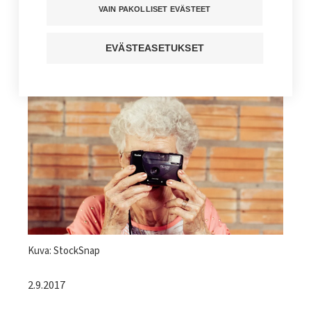
merkkiä
VAIN PAKOLLISET EVÄSTEET
Kuuntele juttu
EVÄSTEASETUKSET
Jaa sivu
Kuvateksti
Kuva: StockSnap
2.9.2017