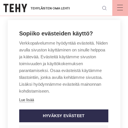
Hyppää
TEHYLÄISTEN OMA LEHTI
pääsisältöön
Op
mai
nav
Sopiiko evästeiden käyttö?
Verkkopalvelumme hyödyntää evästeitä. Niiden
avulla sivuston käyttäminen on sinulle helppoa
ja kätevää. Evästeitä käytämme sivuston
toimivuuden ja käyttökokemuksen
parantamiseksi. Osaa evästeistä käytämme
tilastointiin, jonka avulla kehitämme sivustoa.
Lisäksi hyödynnämme evästeitä mainonnan
kohdistamiseen.
Lue lisää
HYVÄKSY EVÄSTEET
KIRJOITTAJA
MAINIO – JAN HOLMBERG
10 hoitajaiän vanhuuden