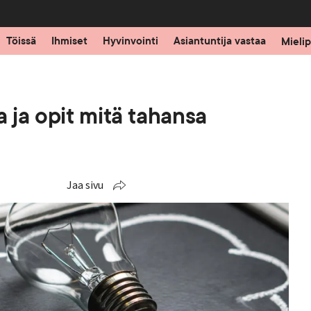
Töissä
Ihmiset
Hyvinvointi
Asiantuntija vastaa
Mielip
 ja opit mitä tahansa
Jaa sivu