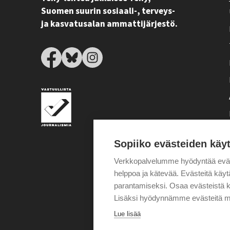
Suomen suurin sosiaali-, terveys-
ja kasvatusalan ammattijärjestö.
Sopiiko evästeiden käy
Verkkopalvelumme hyödyntää eväste
helppoa ja kätevää. Evästeitä kä
parantamiseksi. Osaa evästeistä k
Lisäksi hyödynnämme evästeitä m
Lue lisää