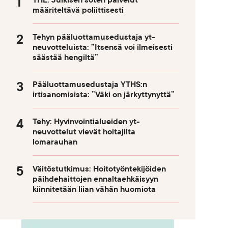
THL: Julkisen soten palvelut
määriteltävä poliittisesti
Tehyn pääluottamusedustaja yt-
neuvotteluista: ”Itsensä voi ilmeisesti
säästää hengiltä”
Pääluottamusedustaja YTHS:n
irtisanomisista: ”Väki on järkyttynyttä”
Tehy: Hyvinvointialueiden yt-
neuvottelut vievät hoitajilta
lomarauhan
Väitöstutkimus: Hoitotyöntekijöiden
päihdehaittojen ennaltaehkäisyyn
kiinnitetään liian vähän huomiota