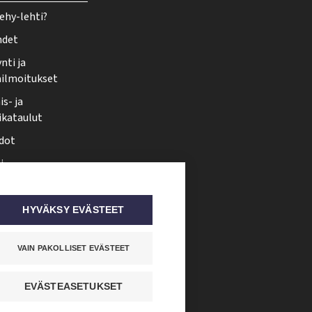
ehy-lehti?
hdet
nti ja
ailmoitukset
s- ja
ikataulut
dot
i
nmuutos
ti somessa
HYVÄKSY EVÄSTEET
VAIN PAKOLLISET EVÄSTEET
EVÄSTEASETUKSET