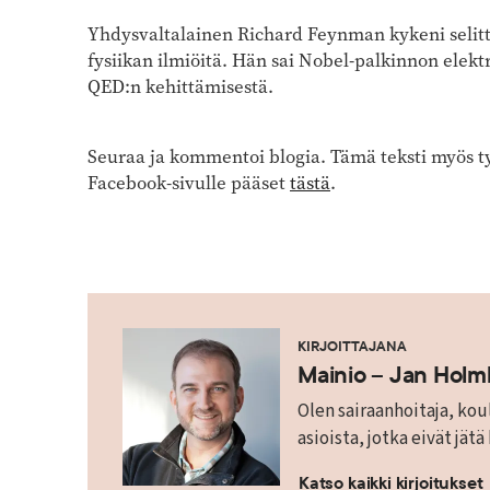
Yhdysvaltalainen Richard Feynman kykeni selitt
fysiikan ilmiöitä. Hän sai Nobel-palkinnon elekt
QED:n kehittämisestä.
Seuraa ja kommentoi blogia. Tämä teksti myös ty
Facebook-sivulle pääset
tästä
.
KIRJOITTAJANA
Mainio – Jan Hol
Olen sairaanhoitaja, koul
asioista, jotka eivät jätä
Katso kaikki kirjoitukset