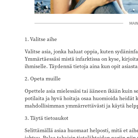
MAI
1. Valitse aihe
Valitse asia, jonka haluat oppia, kuten sydäninfark
Ymmärtäessäsi mistä infarktissa on kyse, kirjoita t
ihmiselle. Täydennä tietoja aina kun opit asiasta
2. Opeta muille
Opettele asia mielessäsi tai ääneen ikään kuin seli
potilaita ja hyvä hoitaja osaa huomioida heidät ka
mahdollisimman ymmärrettävästi ja käytä help
3. Täytä tietoaukot
Selittämällä asiaa huomaat helposti, mitä et a
johtuu. Palaa takaisin tietolähteiden pariin niin 