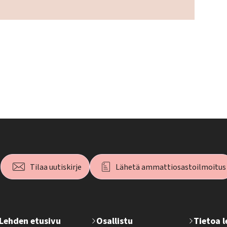
Tilaa uutiskirje
Lähetä ammattiosastoilmoitus
T
Lehden etusivu
Osallistu
Tietoa 