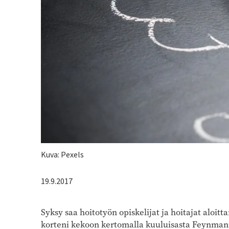
Kuvateksti
Kuva: Pexels
19.9.2017
Syksy saa hoitotyön opiskelijat ja hoitajat aloit
korteni kekoon kertomalla kuuluisasta Feynmanin