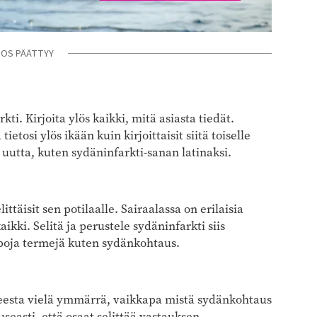
NOS PÄÄTTYY
ti. Kirjoita ylös kaikki, mitä asiasta tiedät.
ietosi ylös ikään kuin kirjoittaisit siitä toiselle
 uutta, kuten sydäninfarkti-sanan latinaksi.
ttäisit sen potilaalle. Sairaalassa on erilaisia
ikki. Selitä ja perustele sydäninfarkti siis
poja termejä kuten sydänkohtaus.
iheesta vielä ymmärrä, vaikkapa mistä sydänkohtaus
useasti, että osaat selittää vastauksen