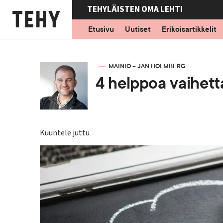
Hyppää
TEHYLÄISTEN OMA LEHTI
pääsisältöön
Etusivu
Uutiset
Erikoisartikkelit
KIRJOITTAJA
MAINIO – JAN HOLMBERG
4 helppoa vaihetta
Kuuntele juttu