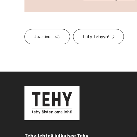
Jaa sivu
Liity Tehyyn!
Tehy-lehteä julkaisee Tehy,