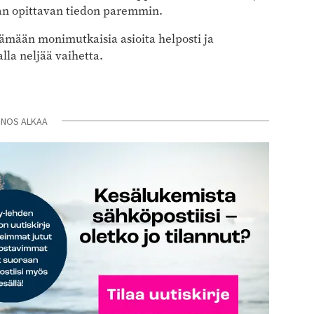
n opittavan tiedon paremmin.
tämään monimutkaisia asioita helposti ja
lla neljää vaihetta.
INOS ALKAA