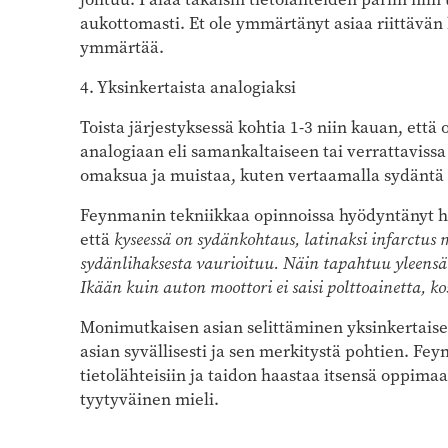
aukottomasti. Et ole ymmärtänyt asiaa riittävän 
ymmärtää.
4. Yksinkertaista analogiaksi
Toista järjestyksessä kohtia 1-3 niin kauan, että
analogiaan eli samankaltaiseen tai verrattavissa
omaksua ja muistaa, kuten vertaamalla sydäntä 
Feynmanin tekniikkaa opinnoissa hyödyntänyt hoi
että
kyseessä on sydänkohtaus, latinaksi infarctus m
sydänlihaksesta vaurioituu. Näin tapahtuu yleen
Ikään kuin auton moottori ei saisi polttoainetta, k
Monimutkaisen asian selittäminen yksinkertaisel
asian syvällisesti ja sen merkitystä pohtien. Fe
tietolähteisiin ja taidon haastaa itsensä oppim
tyytyväinen mieli.