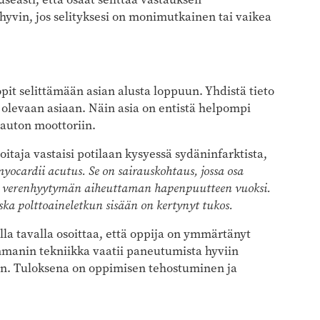
hyvin, jos selityksesi on monimutkainen tai vaikea
 opit selittämään asian alusta loppuun. Yhdistä tieto
 olevaan asiaan. Näin asia on entistä helpompi
auton moottoriin.
taja vastaisi potilaan kysyessä sydäninfarktista,
yocardii acutus. Se on sairauskohtaus, jossa osa
sä verenhyytymän aiheuttaman hapenpuutteen vuoksi.
oska polttoaineletkun sisään on kertynyt tukos.
la tavalla osoittaa, että oppija on ymmärtänyt
ynmanin tekniikka vaatii paneutumista hyviin
aan. Tuloksena on oppimisen tehostuminen ja